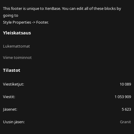
This footer is unique to XenBase. You can edit all of these blocks by
going to
Style Properties -> Footer.
Yleiskatsaus
Lukemattomat
Viime toiminnot
Tilastot
Viestiketjut
10 089
Viestit
1 053 909
Jäsenet
5 623
Uusin jäsen
Granit