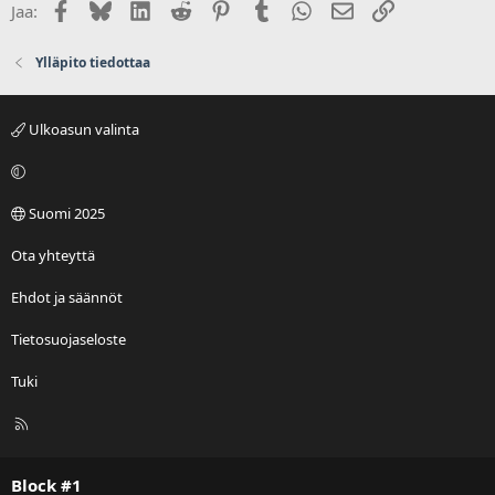
Facebook
Bluesky
LinkedIn
Reddit
Pinterest
Tumblr
WhatsApp
Sähköposti
Linkki
Jaa:
Ylläpito tiedottaa
Ulkoasun valinta
Suomi 2025
Ota yhteyttä
Ehdot ja säännöt
Tietosuojaseloste
Tuki
R
S
S
Block #1