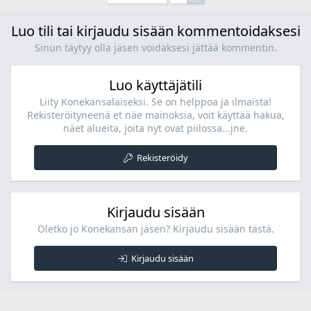
Luo tili tai kirjaudu sisään kommentoidaksesi
Sinun täytyy olla jäsen voidaksesi jättää kommentin.
Luo käyttäjätili
Liity Konekansalaiseksi. Se on helppoa ja ilmaista!
Rekisteröityneenä et näe mainoksia, voit käyttää hakua,
näet alueita, joita nyt ovat piilossa...jne.
Rekisteröidy
Kirjaudu sisään
Oletko jo Konekansan jäsen? Kirjaudu sisään tästä.
Kirjaudu sisään