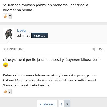
n
ä
Seurannan mukaan päkitsi on menossa Leedsissä ja
a
m
huomenna perillä.
l
ä
o
ä
7
i
r
t
ä
t
borg
a
administi
j
Ylläpitäjä
a
30 Elokuu 2023
#22
Lähetys meni perille ja sain iloisesti yllättyneen kiitosviestin.
Palaan vielä asiaan tulevassa yksityisviestiketjussa, johon
kutsun Matt:in ja kaikki merkkipäivälahjaan osallistuneet.
Suuret kiitokset vielä kaikille!
7
Edellinen
1
2