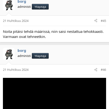
borg
administi
Ylläpitäjä
21 Huhtikuu 2024
#45
Noita pitäisi tehdä määrissä, niin saisi nestattua tehokkaasti.
Varmaan ovat tehneetkin.
borg
administi
Ylläpitäjä
21 Huhtikuu 2024
#46