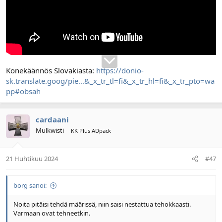
Konekäännös Slovakiasta:
https://donio-
sk.translate.goog/pie...&_x_tr_tl=fi&_x_tr_hl=fi&_x_tr_pto=wa
pp#obsah
cardaani
Mulkwisti
KK Plus ADpack
21 Huhtikuu 2024
#47
borg sanoi:
Noita pitäisi tehdä määrissä, niin saisi nestattua tehokkaasti.
Varmaan ovat tehneetkin.