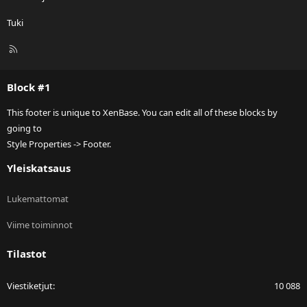
Tuki
R
S
S
Block #1
This footer is unique to XenBase. You can edit all of these blocks by
going to
Style Properties -> Footer.
Yleiskatsaus
Lukemattomat
Viime toiminnot
Tilastot
Viestiketjut
10 088