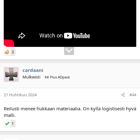
3
cardaani
Mulkwisti
KK Plus ADpack
21 Huhtikuu 2024
#44
Reilusti menee hukkaan materiaalia. On kyllä logistisesti hyvä
malli.
1