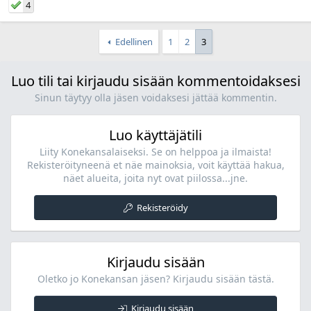
4
Edellinen
1
2
3
Luo tili tai kirjaudu sisään kommentoidaksesi
Sinun täytyy olla jäsen voidaksesi jättää kommentin.
Luo käyttäjätili
Liity Konekansalaiseksi. Se on helppoa ja ilmaista!
Rekisteröityneenä et näe mainoksia, voit käyttää hakua,
näet alueita, joita nyt ovat piilossa...jne.
Rekisteröidy
Kirjaudu sisään
Oletko jo Konekansan jäsen? Kirjaudu sisään tästä.
Kirjaudu sisään