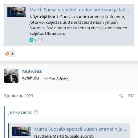
l
ä
Martti Suosalo opetteli uuden ammatin ja lähtee nyt ajamaan avustuskuormaa Ukrainaan
o
ä
i
r
Näyttelijä Martti Suosalo suoritti ammattitutkinnon,
t
ä
jotta voi kuljettaa uutta telttateatteriaan ympäri
t
Suomea. Sitä ennen on kuitenkin edessä kamiinoiden
a
kuljetus Ukrainaan.
j
yle.fi
a
3
Nuhvi63
Kylähullu
KK Plus ADpack
9 Joulukuu 2023
#42
Jarkko sanoi:
Martti Suosalo opetteli uuden ammatin ja lähtee nyt ajamaan avustuskuormaa Ukrainaan
Näyttelijä Martti Suosalo suoritti