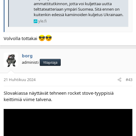
ammattitutkinnon, jotta voi kuljettaa uutta
telttateatteriaan ympäri Suomea. Sitä ennen on
kuitenkin edessä kamiinoiden kuljetus Ukrainaan.
yle.fi
Volvolla tottakai
borg
administi
Ylläpitäjä
21 Huhtikuu 2024
#43
Slovakiassa näyttävät tehneen rocket stove-tyyppisiä
keittimiä viime talvena.