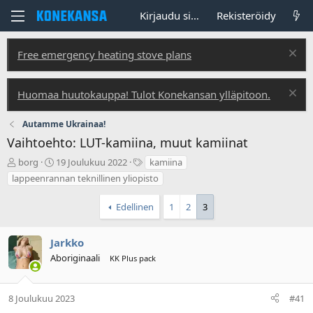
Kirjaudu sisään
Rekisteröidy
Free emergency heating stove plans
Huomaa huutokauppa! Tulot Konekansan ylläpitoon.
Autamme Ukrainaa!
Vaihtoehto: LUT-kamiina, muut kamiinat
V
A
T
borg
19 Joulukuu 2022
kamiina
i
l
u
lappeenrannan teknillinen yliopisto
e
o
n
s
i
n
Edellinen
1
2
3
t
t
i
i
u
s
k
s
t
Jarkko
e
p
e
Aboriginaali
KK Plus pack
t
ä
e
j
i
t
u
v
8 Joulukuu 2023
#41
n
ä
a
m