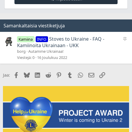
Samankaltaisia viestiketjuja
P
Stoves to Ukraine - FAQ -
Kamiina
INFO
y
Kamiinoita Ukrainaan - UKK
s
borg
Autamme Ukrainaa!
y
Viestejä
0
16 Joulukuu 2022
v
ä
Facebook
Bluesky
LinkedIn
Reddit
Pinterest
Tumblr
WhatsApp
Sähköposti
Linkki
Jaa:
t