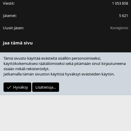
Viestit
1 053 858
Jäsenet
5 621
Uusin jäsen
Konejönni
Jaa tämä sivu
Facebook
Bluesky
LinkedIn
Reddit
Pinterest
Tumblr
WhatsApp
Sähköposti
Linkki
Tämä sivusto käyttää evästeitä sisällön personoimiseksi,
käyttökokemuksesi räätälöimiseksi sekä pitämään sinut kirjautuneena
sisään mikäli rekisteröidyt.
Jatkamalla tämän sivuston käyttöä hyväksyt evästeiden käytön.
®
Community platform by XenForo
© 2010-2025 XenForo Ltd.
Design by:
Pixel Exit
Hyväksy
Lisätietoja...
|
Media embeds via s9e/MediaSites