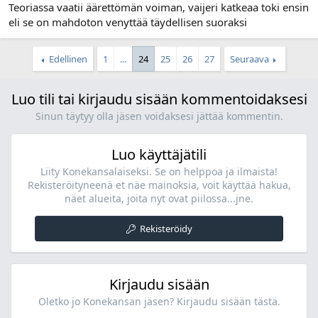
Teoriassa vaatii äärettömän voiman, vaijeri katkeaa toki ensin
eli se on mahdoton venyttää täydellisen suoraksi
Edellinen
1
...
24
25
26
27
Seuraava
Luo tili tai kirjaudu sisään kommentoidaksesi
Sinun täytyy olla jäsen voidaksesi jättää kommentin.
Luo käyttäjätili
Liity Konekansalaiseksi. Se on helppoa ja ilmaista!
Rekisteröityneenä et näe mainoksia, voit käyttää hakua,
näet alueita, joita nyt ovat piilossa...jne.
Rekisteröidy
Kirjaudu sisään
Oletko jo Konekansan jäsen? Kirjaudu sisään tästä.