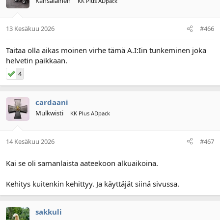
Kansalainen
KK Plus ADpack
13 Kesäkuu 2026
#466
Taitaa olla aikas moinen virhe tämä A.I:Iin tunkeminen joka
helvetin paikkaan.
4
cardaani
Mulkwisti
KK Plus ADpack
14 Kesäkuu 2026
#467
Kai se oli samanlaista aateekoon alkuaikoina.
Kehitys kuitenkin kehittyy. Ja käyttäjät siinä sivussa.
sakkuli