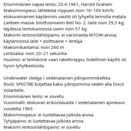
Ensimmäinen vapaa lento: 20.4.1961, Harold Graham
Maksiminopeus: lähteestä riippuen noin 16–100 km/h;
elokuvamainen käytännön vauhti oli lyhyellä lennolla matala
Laitteen massa: Smithsonianin Bell No. 2 -laite noin 29,5 kg;
täydessä lentokunnossa usein noin 57 kg
Maksimi lentoonlähtöpaino: ei varsinaista MTOW-arvoa;
käytännössä laite + polttoaine + lentäjä
Maksimikantama: noin 260 m
Lentoaika: noin 20–21 sekuntia
Huomio: ei lentokone vaan rakettireppu; todellinen käyttö oli
hyvin lyhytkestoista.
Underwater sledge / vedenalainen ydinpommikelkka
Rooli: SPECTRE kuljettaa kaksi ydinpommia veden alla Disco
Volantelle.
Ensimmäinen lento: ei sovellu
Vuosimalli: elokuvan erikoislavaste / vedenalainen ajoneuvo
vuodelta 1965
Maksiminopeus: ei luotettavaa julkista arvoa
Tyhjäpaino: ei luotettavaa julkista arvoa
Maksimi lentoonlähtöpaino: ei sovellu