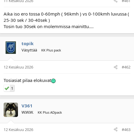
11 Kesäkuu 2026
#461
l
ä
o
ä
Aika iso ero tossa 0-60mph ( 96kmh ) vs 0-100kmh luvussa (
i
r
25-30 sek / 30-40sek )
t
ä
Tosin tuo 30sek on molemmissa mainittu....
t
a
j
a
topik
Väsyttää
KK Plus pack
12 Kesäkuu 2026
#462
Tosiasiat pilaa elokuvat
1
V361
W.W.W.
KK Plus ADpack
12 Kesäkuu 2026
#463