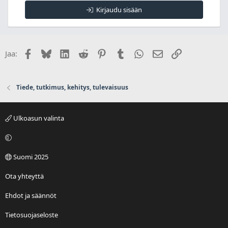
Kirjaudu sisään
Facebook
Bluesky
LinkedIn
Reddit
Pinterest
Tumblr
WhatsApp
Sähköposti
Linkki
Jaa:
Tiede, tutkimus, kehitys, tulevaisuus
Ulkoasun valinta
Suomi 2025
Ota yhteyttä
Ehdot ja säännöt
Tietosuojaseloste