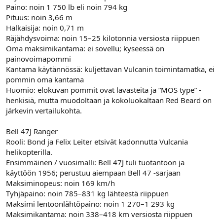
Paino: noin 1 750 lb eli noin 794 kg
Pituus: noin 3,66 m
Halkaisija: noin 0,71 m
Räjähdysvoima: noin 15–25 kilotonnia versiosta riippuen
Oma maksimikantama: ei sovellu; kyseessä on
painovoimapommi
Kantama käytännössä: kuljettavan Vulcanin toimintamatka, ei
pommin oma kantama
Huomio: elokuvan pommit ovat lavasteita ja “MOS type” -
henkisiä, mutta muodoltaan ja kokoluokaltaan Red Beard on
järkevin vertailukohta.
Bell 47J Ranger
Rooli: Bond ja Felix Leiter etsivät kadonnutta Vulcania
helikopterilla.
Ensimmäinen / vuosimalli: Bell 47J tuli tuotantoon ja
käyttöön 1956; perustuu aiempaan Bell 47 -sarjaan
Maksiminopeus: noin 169 km/h
Tyhjäpaino: noin 785–831 kg lähteestä riippuen
Maksimi lentoonlähtöpaino: noin 1 270–1 293 kg
Maksimikantama: noin 338–418 km versiosta riippuen