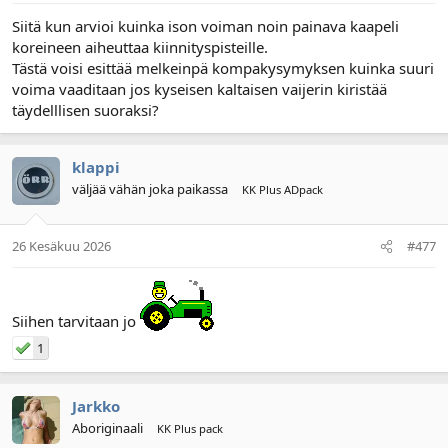
Siitä kun arvioi kuinka ison voiman noin painava kaapeli
koreineen aiheuttaa kiinnityspisteille.
Tästä voisi esittää melkeinpä kompakysymyksen kuinka suuri
voima vaaditaan jos kyseisen kaltaisen vaijerin kiristää
täydelllisen suoraksi?
klappi
väljää vähän joka paikassa
KK Plus ADpack
26 Kesäkuu 2026
#477
Siihen tarvitaan jo
1
Jarkko
Aboriginaali
KK Plus pack