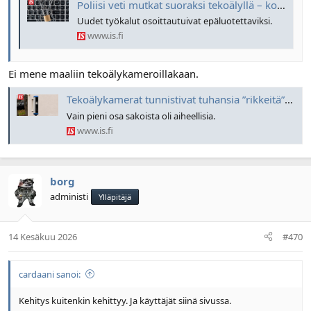
Poliisi veti mutkat suoraksi tekoälyllä – kohtalokas virhe uhkaa
Uudet työkalut osoittautuivat epäluotettaviksi.
www.is.fi
Ei mene maaliin tekoälykameroillakaan.
Tekoälykamerat tunnistivat tuhansia ”rikkeitä” – kun poliisit katsoivat videot, paljastui todella hämmentävä totuus
Vain pieni osa sakoista oli aiheellisia.
www.is.fi
borg
administi
Ylläpitäjä
14 Kesäkuu 2026
#470
cardaani sanoi:
Kehitys kuitenkin kehittyy. Ja käyttäjät siinä sivussa.