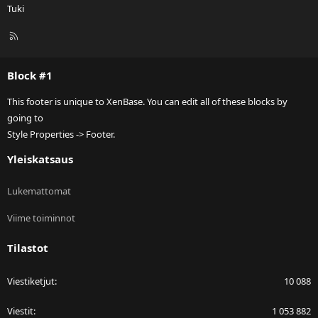
Tuki
R
S
S
Block #1
This footer is unique to XenBase. You can edit all of these blocks by
going to
Style Properties -> Footer.
Yleiskatsaus
Lukemattomat
Viime toiminnot
Tilastot
Viestiketjut
10 088
Viestit
1 053 882