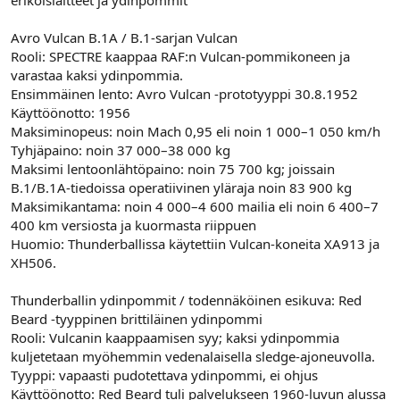
erikoislaitteet ja ydinpommit
Avro Vulcan B.1A / B.1-sarjan Vulcan
Rooli: SPECTRE kaappaa RAF:n Vulcan-pommikoneen ja
varastaa kaksi ydinpommia.
Ensimmäinen lento: Avro Vulcan -prototyyppi 30.8.1952
Käyttöönotto: 1956
Maksiminopeus: noin Mach 0,95 eli noin 1 000–1 050 km/h
Tyhjäpaino: noin 37 000–38 000 kg
Maksimi lentoonlähtöpaino: noin 75 700 kg; joissain
B.1/B.1A-tiedoissa operatiivinen yläraja noin 83 900 kg
Maksimikantama: noin 4 000–4 600 mailia eli noin 6 400–7
400 km versiosta ja kuormasta riippuen
Huomio: Thunderballissa käytettiin Vulcan-koneita XA913 ja
XH506.
Thunderballin ydinpommit / todennäköinen esikuva: Red
Beard -tyyppinen brittiläinen ydinpommi
Rooli: Vulcanin kaappaamisen syy; kaksi ydinpommia
kuljetetaan myöhemmin vedenalaisella sledge-ajoneuvolla.
Tyyppi: vapaasti pudotettava ydinpommi, ei ohjus
Käyttöönotto: Red Beard tuli palvelukseen 1960-luvun alussa