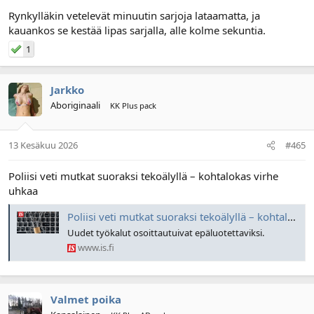
Rynkylläkin vetelevät minuutin sarjoja lataamatta, ja
kauankos se kestää lipas sarjalla, alle kolme sekuntia.
1
Jarkko
Aboriginaali
KK Plus pack
13 Kesäkuu 2026
#465
Poliisi veti mutkat suoraksi tekoälyllä – kohtalokas virhe
uhkaa
Poliisi veti mutkat suoraksi tekoälyllä – kohtalokas virhe uhkaa
Uudet työkalut osoittautuivat epäluotettaviksi.
www.is.fi
Valmet poika