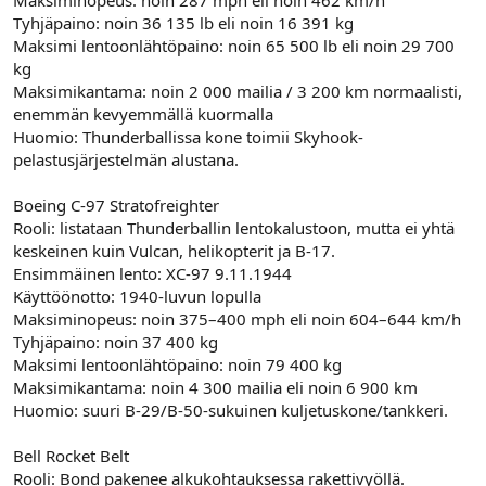
Maksiminopeus: noin 287 mph eli noin 462 km/h
Tyhjäpaino: noin 36 135 lb eli noin 16 391 kg
Maksimi lentoonlähtöpaino: noin 65 500 lb eli noin 29 700
kg
Maksimikantama: noin 2 000 mailia / 3 200 km normaalisti,
enemmän kevyemmällä kuormalla
Huomio: Thunderballissa kone toimii Skyhook-
pelastusjärjestelmän alustana.
Boeing C-97 Stratofreighter
Rooli: listataan Thunderballin lentokalustoon, mutta ei yhtä
keskeinen kuin Vulcan, helikopterit ja B-17.
Ensimmäinen lento: XC-97 9.11.1944
Käyttöönotto: 1940-luvun lopulla
Maksiminopeus: noin 375–400 mph eli noin 604–644 km/h
Tyhjäpaino: noin 37 400 kg
Maksimi lentoonlähtöpaino: noin 79 400 kg
Maksimikantama: noin 4 300 mailia eli noin 6 900 km
Huomio: suuri B-29/B-50-sukuinen kuljetuskone/tankkeri.
Bell Rocket Belt
Rooli: Bond pakenee alkukohtauksessa rakettivyöllä.