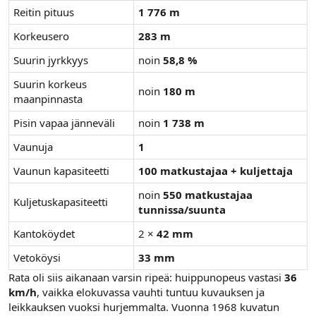
Reitin pituus
1 776 m
Korkeusero
283 m
Suurin jyrkkyys
noin
58,8 %
Suurin korkeus
noin
180 m
maanpinnasta
Pisin vapaa jänneväli
noin
1 738 m
Vaunuja
1
Vaunun kapasiteetti
100 matkustajaa + kuljettaja
noin
550 matkustajaa
Kuljetuskapasiteetti
tunnissa/suunta
Kantoköydet
2 ×
42 mm
Vetoköysi
33 mm
Rata oli siis aikanaan varsin ripeä: huippunopeus vastasi
36
km/h
, vaikka elokuvassa vauhti tuntuu kuvauksen ja
leikkauksen vuoksi hurjemmalta. Vuonna 1968 kuvatun