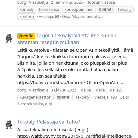
borg
Viestiketju
2 Tammikuu 2025
foorumilisäosa
koneäly
konekansa
koneoppiminen
openai
tekoäly
xenforo
Viestejä: 69
Osio:
Ylläpito tiedottaa
Tarjolla tekoälytaidetta itse kunkin
jäsenille
antaman reseptin mukaan
Esitä kuvatoive - tilataan se Open AI:n tekoälyltä. Tämä
"tarjous" koskee kaikkia foorumin maksavia jäseniä.
Siis niitä, joilla on hankittuna joko pluspakki tai plus
ADpakki. Jos sellaista ei ole, mutta haluaa pakin
hankkia, sen saa täältä:
https://holvi.com/shop/lamron/ Ostin OpenAI:n...
borg
Viestiketju
3 Elokuu 2022
dall-e
dalle
dalle2
kuvageneraattori
openai
tekoäly
Viestejä: 190
Osio:
Tietotekniikka, digi
Tekoäly. Pelastaja vai tuho?
Asiaa tekoälyn tulemisesta (engl.):
http://waitbutwhy.com/2015/01/artificial-intelligence-