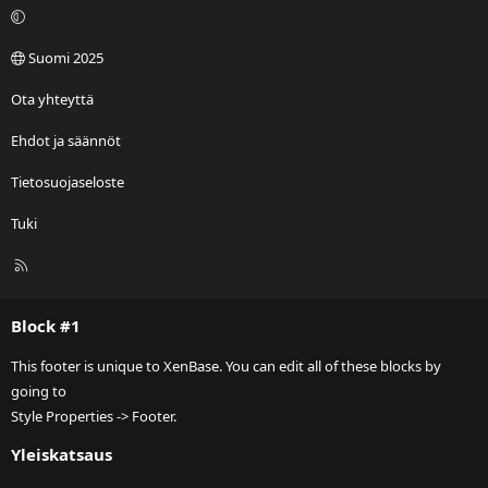
Suomi 2025
Ota yhteyttä
Ehdot ja säännöt
Tietosuojaseloste
Tuki
R
S
S
Block #1
This footer is unique to XenBase. You can edit all of these blocks by
going to
Style Properties -> Footer.
Yleiskatsaus