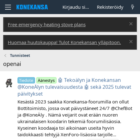
Kirjaudu sisään
Rekisteröidy
Free emergency heating stove plans
Huomaa huutokauppa! Tulot Konekansan ylläpitoon.
Tunnisteet
openai
🤖 Tekoälyn ja Konekansan
Tiedote
Äänestys
@KoneÄlyn tulevaisuudesta 🤖 sekä 2025 tulevat
päivitykset
Kesästä 2023 saakka Konekansa-foorumilla on ollut
Bottitoimisto, jossa ovat päivystäneet 24/7 @ChefBot
ja @KoneÄly . Nämä veijarit ovat erään nuoren
ukrainalaisen koodarin tekemiä foorumilisäosia.
Kyseinen koodaaja toi aikoinaan useita hyvin
taidokkaasti tehtyjä XenForo-lisäosia tarjolle...