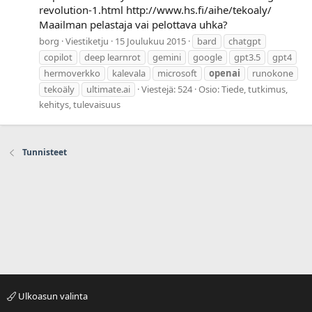
revolution-1.html http://www.hs.fi/aihe/tekoaly/
Maailman pelastaja vai pelottava uhka?
borg
Viestiketju
15 Joulukuu 2015
bard
chatgpt
copilot
deep learnrot
gemini
google
gpt3.5
gpt4
hermoverkko
kalevala
microsoft
openai
runokone
tekoäly
ultimate.ai
Viestejä: 524
Osio:
Tiede, tutkimus,
kehitys, tulevaisuus
Tunnisteet
Ulkoasun valinta