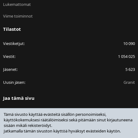
Lukemattomat
Viime toiminnot
Tilastot
Viestiketjut
10 090
Viestit
1 054 025
Jäsenet
5 623
Uusin jäsen
Granit
Jaa tämä sivu
Facebook
Bluesky
LinkedIn
Reddit
Pinterest
Tumblr
WhatsApp
Sähköposti
Linkki
Tämä sivusto käyttää evästeitä sisällön personoimiseksi,
käyttökokemuksesi räätälöimiseksi sekä pitämään sinut kirjautuneena
sisään mikäli rekisteröidyt.
Jatkamalla tämän sivuston käyttöä hyväksyt evästeiden käytön.
®
Community platform by XenForo
© 2010-2025 XenForo Ltd.