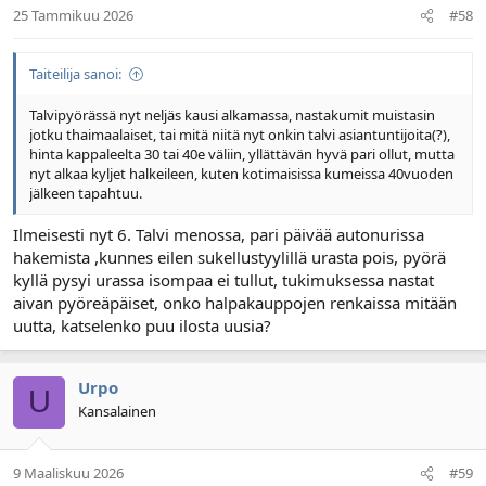
25 Tammikuu 2026
#58
Taiteilija sanoi:
Talvipyörässä nyt neljäs kausi alkamassa, nastakumit muistasin
jotku thaimaalaiset, tai mitä niitä nyt onkin talvi asiantuntijoita(?),
hinta kappaleelta 30 tai 40e väliin, yllättävän hyvä pari ollut, mutta
nyt alkaa kyljet halkeileen, kuten kotimaisissa kumeissa 40vuoden
jälkeen tapahtuu.
Ilmeisesti nyt 6. Talvi menossa, pari päivää autonurissa
hakemista ,kunnes eilen sukellustyylillä urasta pois, pyörä
kyllä pysyi urassa isompaa ei tullut, tukimuksessa nastat
aivan pyöreäpäiset, onko halpakauppojen renkaissa mitään
uutta, katselenko puu ilosta uusia?
Urpo
U
Kansalainen
9 Maaliskuu 2026
#59