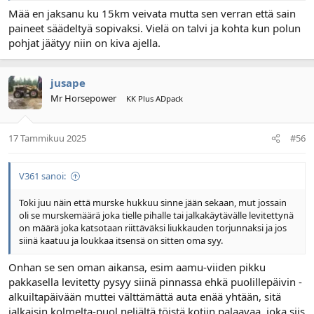
Mää en jaksanu ku 15km veivata mutta sen verran että sain
paineet säädeltyä sopivaksi. Vielä on talvi ja kohta kun polun
pohjat jäätyy niin on kiva ajella.
jusape
Mr Horsepower
KK Plus ADpack
17 Tammikuu 2025
#56
V361 sanoi:
Toki juu näin että murske hukkuu sinne jään sekaan, mut jossain
oli se murskemäärä joka tielle pihalle tai jalkakäytävälle levitettynä
on määrä joka katsotaan riittäväksi liukkauden torjunnaksi ja jos
siinä kaatuu ja loukkaa itsensä on sitten oma syy.
Onhan se sen oman aikansa, esim aamu-viiden pikku
pakkasella levitetty pysyy siinä pinnassa ehkä puolillepäivin -
alkuiltapäivään muttei välttämättä auta enää yhtään, sitä
jalkaisin kolmelta-puol neljältä töistä kotiin palaavaa, joka siis