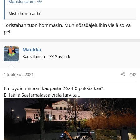
Maukka sanoi:
l
ä
o
ä
Mistä hommasit?
i
r
t
ä
Toristahan tuon hommasin. Mun nössöajeluihin vielä soiva
t
peli.
a
j
a
Maukka
Kansalainen
KK Plus pack
1 Joulukuu 2024
#42
En löydä mistään kaupasta 26x4.0 piikkisikaa?
Ei täällä Sastamalassa vielä tarvita...