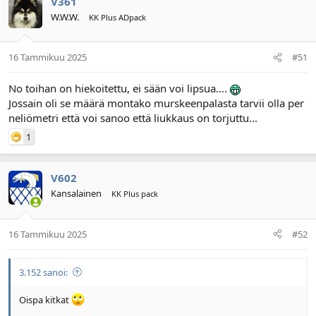
V361
W.W.W.
KK Plus ADpack
16 Tammikuu 2025
#51
No toihan on hiekoitettu, ei sään voi lipsua....
Jossain oli se määrä montako murskeenpalasta tarvii olla per
neliömetri että voi sanoo että liukkaus on torjuttu...
1
V602
Kansalainen
KK Plus pack
16 Tammikuu 2025
#52
3.152 sanoi:
Oispa kitkat