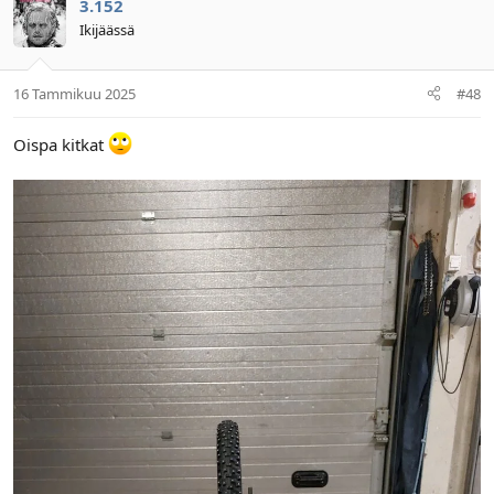
3.152
Ikijäässä
16 Tammikuu 2025
#48
Oispa kitkat