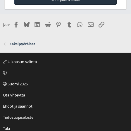
Facebook
Bluesky
LinkedIn
Reddit
Pinterest
Tumblr
WhatsApp
Sähköposti
Linkki
Jaa:
Kaksipyöräiset
Ulkoasun valinta
Suomi 2025
Ota yhteyttä
Ehdot ja säännöt
Tietosuojaseloste
Tuki