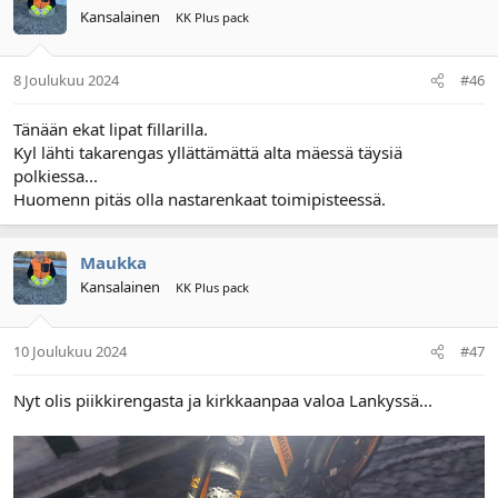
Kansalainen
KK Plus pack
8 Joulukuu 2024
#46
Tänään ekat lipat fillarilla.
Kyl lähti takarengas yllättämättä alta mäessä täysiä
polkiessa...
Huomenn pitäs olla nastarenkaat toimipisteessä.
Maukka
Kansalainen
KK Plus pack
10 Joulukuu 2024
#47
Nyt olis piikkirengasta ja kirkkaanpaa valoa Lankyssä...