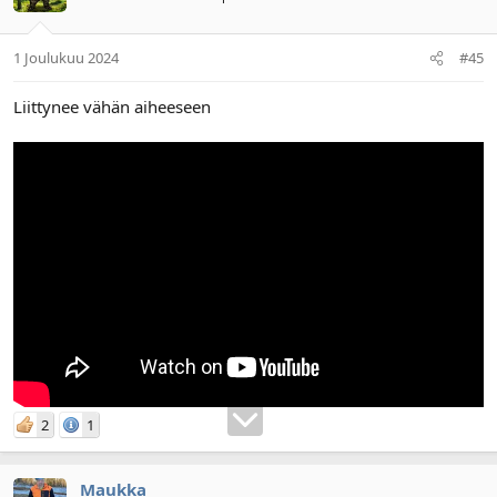
1 Joulukuu 2024
#45
Liittynee vähän aiheeseen
2
1
Maukka