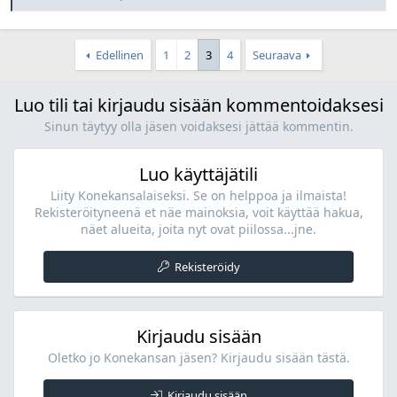
Edellinen
1
2
3
4
Seuraava
Luo tili tai kirjaudu sisään kommentoidaksesi
Sinun täytyy olla jäsen voidaksesi jättää kommentin.
Luo käyttäjätili
Liity Konekansalaiseksi. Se on helppoa ja ilmaista!
Rekisteröityneenä et näe mainoksia, voit käyttää hakua,
näet alueita, joita nyt ovat piilossa...jne.
Rekisteröidy
Kirjaudu sisään
Oletko jo Konekansan jäsen? Kirjaudu sisään tästä.
Kirjaudu sisään