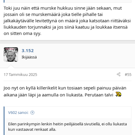
Toki juu näin että murske hukkuu sinne jään sekaan, mut
jossain oli se murskemäärä joka tielle pihalle tai
jalkakäytävälle levitettynä on määrä joka katsotaan riittäväksi
liukkauden torjunnaksi ja jos siinä kaatuu ja loukkaa itsensä
on sitten oma syy.
3.152
Ikijäässä
17 Tammikuu 2025
#55
Joo nyt on kyllä killerikelit kun tosiaan sepeli painuu päivän
aikana jään läpi ja aamulla on liukasta. Perutaan talvi
V602 sanoi:
Eilen parinkympin lenkin heitin peilijäisellä sivutiellä, ei ollu liukasta
kun vastaavat renkaat alla.