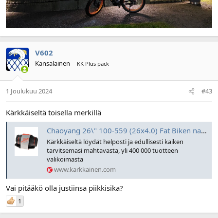
V602
Kansalainen
KK Plus pack
1 Joulukuu 2024
#43
Kärkkäiseltä toisella merkillä
Chaoyang 26\" 100-559 (26x4.0) Fat Biken nastarengas | Karkkainen.com verkkokauppa
Kärkkäiseltä löydät helposti ja edullisesti kaiken
tarvitsemasi mahtavasta, yli 400 000 tuotteen
valikoimasta
www.karkkainen.com
Vai pitääkö olla justiinsa piikkisika?
1