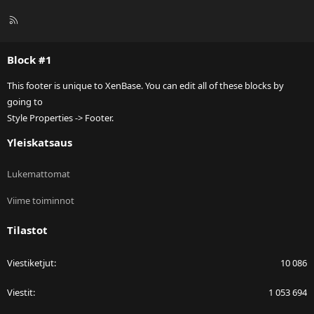
R
S
S
Block #1
This footer is unique to XenBase. You can edit all of these blocks by
going to
Style Properties -> Footer.
Yleiskatsaus
Lukemattomat
Viime toiminnot
Tilastot
Viestiketjut
10 086
Viestit
1 053 694