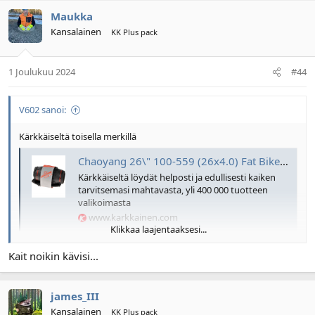
Maukka
Kansalainen
KK Plus pack
1 Joulukuu 2024
#44
V602 sanoi:
Kärkkäiseltä toisella merkillä
Chaoyang 26\" 100-559 (26x4.0) Fat Biken nastarengas | Karkkainen.com verkkokauppa
Kärkkäiseltä löydät helposti ja edullisesti kaiken
tarvitsemasi mahtavasta, yli 400 000 tuotteen
valikoimasta
www.karkkainen.com
Klikkaa laajentaaksesi...
Vai pitääkö olla justiinsa piikkisika?
Kait noikin kävisi...
james_III
Kansalainen
KK Plus pack