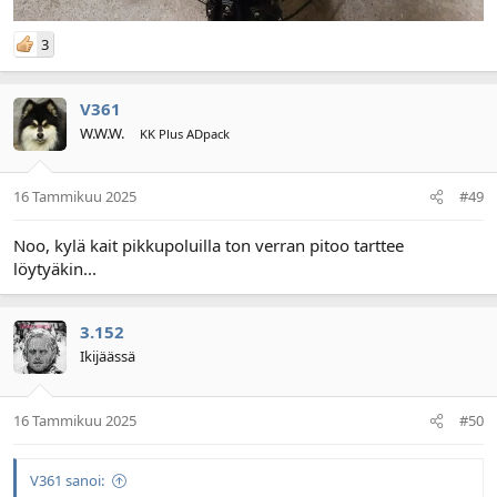
3
V361
W.W.W.
KK Plus ADpack
16 Tammikuu 2025
#49
Noo, kylä kait pikkupoluilla ton verran pitoo tarttee
löytyäkin...
3.152
Ikijäässä
16 Tammikuu 2025
#50
V361 sanoi: