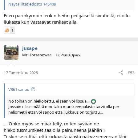
Näytä liitetiedosto 145409
Eilen parinkympin lenkin heitin peilijäisellä sivutiellä, ei ollu
liukasta kun vastaavat renkaat alla.
1
jusape
Mr Horsepower
KK Plus ADpack
17 Tammikuu 2025
#53
V361 sanoi:
No toihan on hiekoitettu, ei sään voi lipsua....
Jossain oli se määrä montako murskeenpalasta tarvii olla per
neliömetri että voi sanoo että liukkaus on torjuttu...
... Onko myös se määritelty, miten syvään ne
hiekoitusmurskeet saa olla painuneena jäähän ?
Tuskin se riittää, että kirkaasta jäästä näkyy senverran läpi,