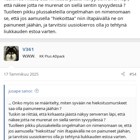
että näkee jotta ne murenat on siellä sentin syvyydessä ?
Tuolleen pikku plussakeleilla ongelmahan on nimenomaan
se, että jos aamusella "hiekoittaa" niin iltapäivällä ne on
painuneet jäähän, ja tarvitsisi uusiokierros olla jo tehtynä
liukkauden estoa varten.
V361
W.W.W.
KK Plus ADpack
17 Tammikuu 2025
#54
jusape sanoi:
... Onko myös se määritelty, miten syvään ne hiekoitusmurskeet
saa olla painuneena jäähän ?
Tuskin se riittää, että kirkaasta jäästä näkyy senverran läpi, että
näkee jotta ne murenat on siellä sentin syvyydessä ?
Tuolleen pikku plussakeleilla ongelmahan on nimenomaan se, että
jos aamusella "hiekoittaa" niin iltapäivällä ne on painuneet jäähän,
ja tarvitsisi uusiokierros olla jo tehtynä liukkauden estoa varten.