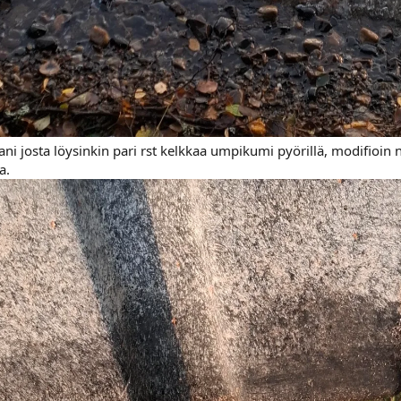
ani josta löysinkin pari rst kelkkaa umpikumi pyörillä, modifioin 
a.