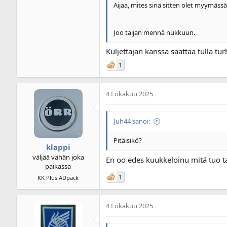
Aijaa, mites sinä sitten olet myymässä
Joo taijan mennä nukkuun.
Kuljettajan kanssa saattaa tulla tu
1
4 Lokakuu 2025
Juh44 sanoi:
Pitäisikö?
klappi
väljää vähän joka
En oo edes kuukkeloinu mitä tuo ta
paikassa
1
KK Plus ADpack
4 Lokakuu 2025