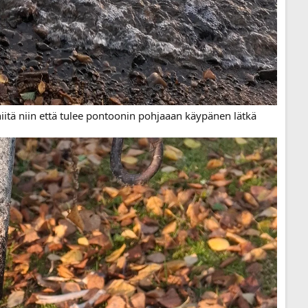
niitä niin että tulee pontoonin pohjaaan käypänen lätkä