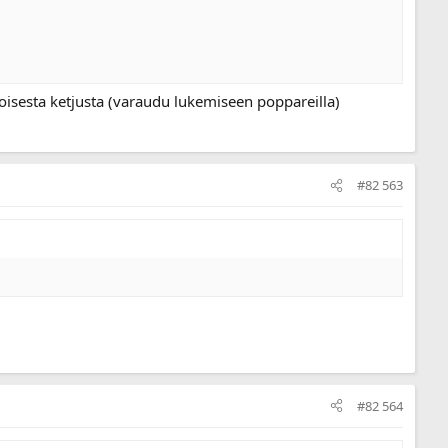
 toisesta ketjusta (varaudu lukemiseen poppareilla)
#82 563
#82 564