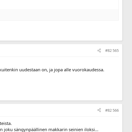
#82 565
it kuitenkin uudestaan on, ja jopa alle vuorokaudessa.
#82 566
eista.
 joku sängynpäällinen makkarin seinien iloksi...