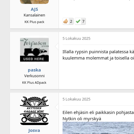
AJS
Kansalainen
2
7
KK Plus pack
5 Lokakuu 2025
Illalla rypsin puinnista palatessa 
kuulemma molemmat ja toisella ois
paska
Verkusonni
KK Plus ADpack
5 Lokakuu 2025
Eilen ehjäsin eli paikkasin pohjast
Nytkin oli myrskyä
Josva