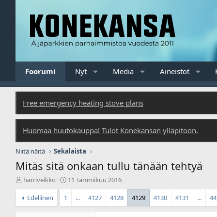
Foorumi
Nyt
Media
Aineistot
Free emergency heating stove plans
Huomaa huutokauppa! Tulot Konekansan ylläpitoon.
Niitä näitä
Sekalaista
Mitäs sitä onkaan tullu tänään tehtyä
V
A
harriveikko
11 Tammikuu 2016
i
l
e
o
Edellinen
1
...
4127
4128
4129
4130
4131
...
44
s
i
t
t