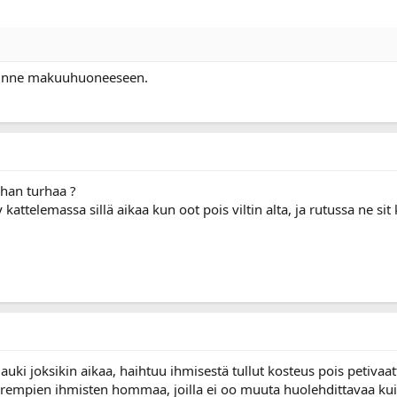
 sinne makuuhuoneeseen.
ihan turhaa ?
 kattelemassa sillä aikaa kun oot pois viltin alta, ja rutussa ne s
uki joksikin aikaa, haihtuu ihmisestä tullut kosteus pois petivaatt
arempien ihmisten hommaa, joilla ei oo muuta huolehdittavaa kuin