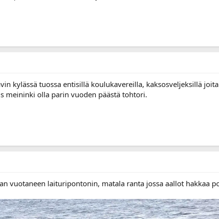
kävin kylässä tuossa entisillä koulukavereilla, kaksosveljeksillä jo
 meininki olla parin vuoden päästä tohtori.
aan vuotaneen laituripontonin, matala ranta jossa aallot hakkaa po