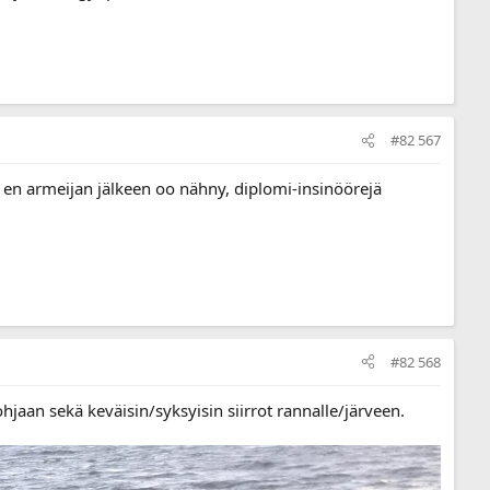
#82 567
ita en armeijan jälkeen oo nähny, diplomi-insinöörejä
#82 568
hjaan sekä keväisin/syksyisin siirrot rannalle/järveen.