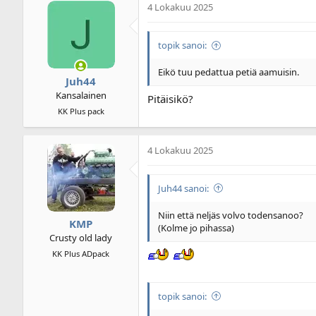
4 Lokakuu 2025
i
u
k
s
e
p
topik sanoi:
t
ä
j
i
u
v
Eikö tuu pedattua petiä aamuisin.
Juh44
n
ä
Kansalainen
a
m
Pitäisikö?
l
ä
KK Plus pack
o
ä
i
r
t
ä
4 Lokakuu 2025
t
a
j
Juh44 sanoi:
a
Niin että neljäs volvo todensanoo?
KMP
(Kolme jo pihassa)
Crusty old lady
KK Plus ADpack
topik sanoi: