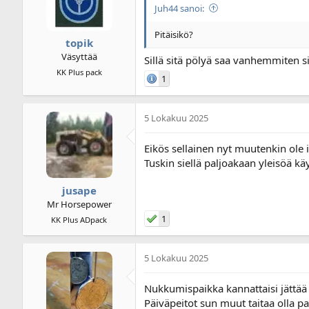
Juh44 sanoi:
Pitäisikö?
topik
Väsyttää
Sillä sitä pölyä saa vanhemmiten
KK Plus pack
1
5 Lokakuu 2025
Eikös sellainen nyt muutenkin ole 
Tuskin siellä paljoakaan yleisöä käy
jusape
Mr Horsepower
1
KK Plus ADpack
5 Lokakuu 2025
Nukkumispaikka kannattaisi jättää a
Päiväpeitot sun muut taitaa olla p