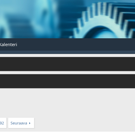
Kalenteri
92
Seuraava