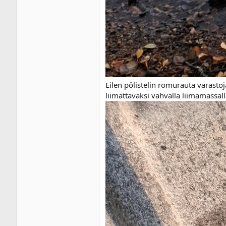
Eilen pölistelin romurauta varastoj
liimattavaksi vahvalla liimamassall