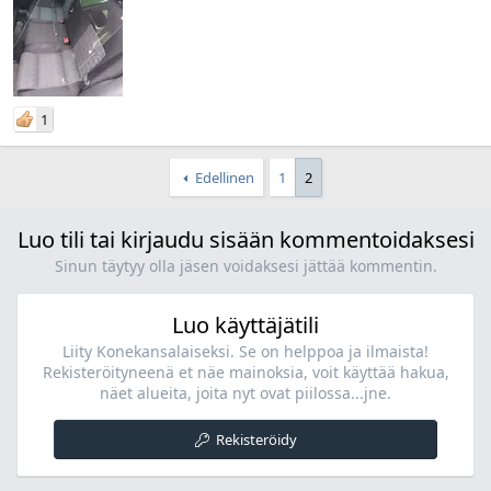
1
Edellinen
1
2
Luo tili tai kirjaudu sisään kommentoidaksesi
Sinun täytyy olla jäsen voidaksesi jättää kommentin.
Luo käyttäjätili
Liity Konekansalaiseksi. Se on helppoa ja ilmaista!
Rekisteröityneenä et näe mainoksia, voit käyttää hakua,
näet alueita, joita nyt ovat piilossa...jne.
Rekisteröidy