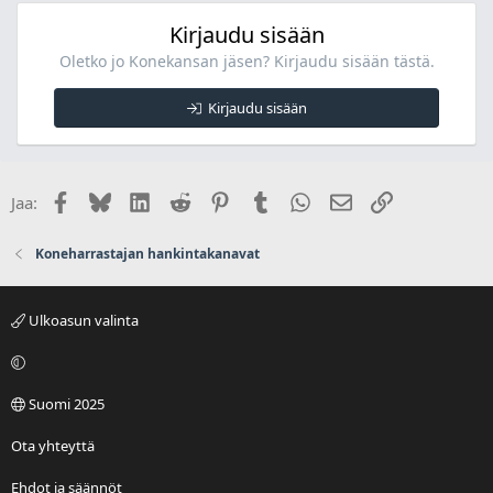
Kirjaudu sisään
Oletko jo Konekansan jäsen? Kirjaudu sisään tästä.
Kirjaudu sisään
Facebook
Bluesky
LinkedIn
Reddit
Pinterest
Tumblr
WhatsApp
Sähköposti
Linkki
Jaa:
Koneharrastajan hankintakanavat
Ulkoasun valinta
Suomi 2025
Ota yhteyttä
Ehdot ja säännöt