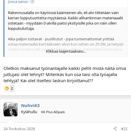
Josva sanoi:
l
ä
o
ä
Rakennusalalla on käytössä käänteinen alv, eli alvi tilitetään vain
i
r
kerran lopputuottetta myytäessä. Kaikki alihankinnan materiaaalit
t
ä
ostetaan - myydään 0-alvilla paitsi yksityisille joka on näin ollen
t
loppukuluttaja.
a
j
Aika paljon tuttavat - puolitutut - jopa tuntemattomat yrittää
a
ostaa materiaalia kiertääkseen alvin kun sehän on 25.5%. Ja tietysti
sisäänostohinnalla ymmärtämättä rahteja - käsittelykustannuksia
Klikkaa laajentaaksesi...
- tuote erien ostomäärän vaikutusta hintaan.
Tiedän että tällaista kauppaa tehdään, mutta voin myös sanoa
että omatuntoni on tältä osin täysin puhdas. Nämä on niitä juttuja
Oletkos maksanut työnantajalle kaikki pellit mistä näitä omia
josta sana leviää joten tällaisen kaupanteon harjoittaja kusee
juttujasi olet tehnyt? Mitenkäs kun osa taisi olla työajalla
omaan lahkeeseensa ja rankasti niin veroittajan kuin ostajienkin
tehtyjä? Kai olet itsellesi laskun kirjoittanut??
suhteen.
2
Nuhvi63
Kylähullu
KK Plus ADpack
24 Toukokuu 2026
#22