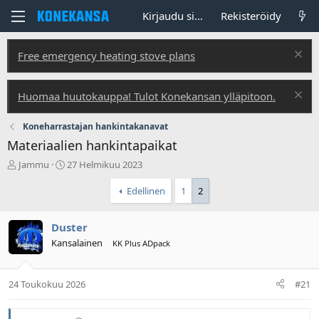
Kirjaudu sisään
Rekisteröidy
Free emergency heating stove plans
Huomaa huutokauppa! Tulot Konekansan ylläpitoon.
Koneharrastajan hankintakanavat
Materiaalien hankintapaikat
V
A
Jammu
27 Helmikuu 2023
i
l
e
o
Edellinen
1
2
s
i
t
t
Duster
i
u
k
s
Kansalainen
KK Plus ADpack
e
p
t
ä
j
i
24 Toukokuu 2026
#21
u
v
n
ä
a
m