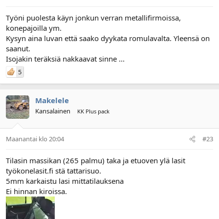
Työni puolesta käyn jonkun verran metallifirmoissa,
konepajoilla ym.
Kysyn aina luvan että saako dyykata romulavalta. Yleensä on
saanut.
Isojakin teräksiä nakkaavat sinne ...
5
Makelele
Kansalainen
KK Plus pack
Maanantai klo 20:04
#23
Tilasin massikan (265 palmu) taka ja etuoven ylä lasit
työkonelasit.fi stä tattarisuo.
5mm karkaistu lasi mittatilauksena
Ei hinnan kiroissa.