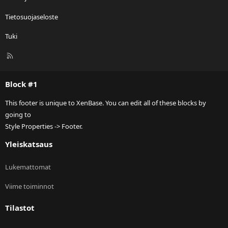
Tietosuojaseloste
Tuki
R
S
S
Block #1
This footer is unique to XenBase. You can edit all of these blocks by
going to
Style Properties -> Footer.
Yleiskatsaus
Lukemattomat
Viime toiminnot
Tilastot