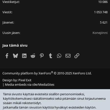
Viestiketjut
10 086
Viestit
1 053 748
Jäsenet
5 621
Uusin jäsen
Konejönni
Jaa tämä sivu
Facebook
Bluesky
LinkedIn
Reddit
Pinterest
Tumblr
WhatsApp
Sähköposti
Linkki
®
Community platform by XenForo
© 2010-2025 XenForo Ltd.
Design by:
Pixel Exit
|
Media embeds via s9e/MediaSites
Tämä sivusto käyttää evästeitä sisällön personoimiseksi,
käyttökokemuksesi räätälöimiseksi sekä pitämään sinut kirjautuneena
sisään mikäli rekisteröidyt.
Jatkamalla tämän sivuston käyttöä hyväksyt evästeiden käytön.