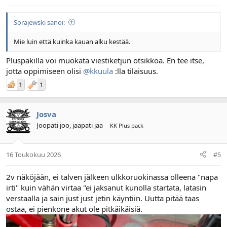
Sorajewski sanoi:
Mie luin että kuinka kauan alku kestää.
Pluspakilla voi muokata viestiketjun otsikkoa. En tee itse,
jotta oppimiseen olisi
@kkuula
:lla tilaisuus.
1
1
Josva
Joopati joo, jaapati jaa
KK Plus pack
16 Toukokuu 2026
#5
2v näköjään, ei talven jälkeen ulkkoruokinassa olleena "napa
irti" kuin vähän virtaa "ei jaksanut kunolla startata, latasin
verstaalla ja sain just just jetin käyntiin. Uutta pitää taas
ostaa, ei pienkone akut ole pitkäikäisiä.