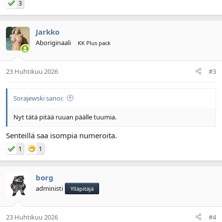
3
Jarkko
Aboriginaali
KK Plus pack
23 Huhtikuu 2026
#3
Sorajewski sanoi:
Nyt tätä pitää ruuan päälle tuumia.
Senteillä saa isompia numeroita.
1
1
borg
administi
Ylläpitäjä
23 Huhtikuu 2026
#4