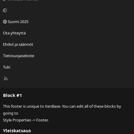
Suomi 2025
Ota yhteyttä
Ehdot ja säännöt
Tietosuojaseloste
Tuki
R
S
S
Block #1
This footer is unique to XenBase. You can edit all of these blocks by
going to
Style Properties -> Footer.
Yleiskatsaus