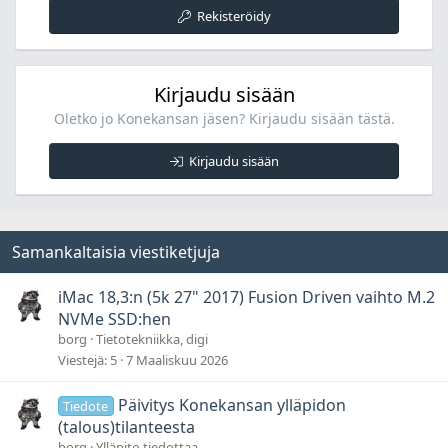
Rekisteröidy
Kirjaudu sisään
Oletko jo Konekansan jäsen? Kirjaudu sisään tästä.
Kirjaudu sisään
Samankaltaisia viestiketjuja
iMac 18,3:n (5k 27" 2017) Fusion Driven vaihto M.2
NVMe SSD:hen
borg
Tietotekniikka, digi
Viestejä
5
7 Maaliskuu 2026
Päivitys Konekansan ylläpidon
Tiedote
(talous)tilanteesta
borg
Ylläpito tiedottaa