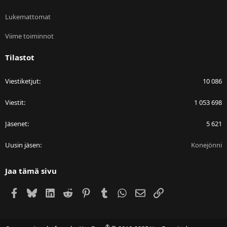
Lukemattomat
Viime toiminnot
Tilastot
Viestiketjut
10 086
Viestit
1 053 698
Jäsenet
5 621
Uusin jäsen
Konejönni
Jaa tämä sivu
Facebook
Bluesky
LinkedIn
Reddit
Pinterest
Tumblr
WhatsApp
Sähköposti
Linkki
®