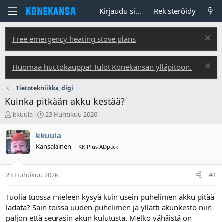
Kirjaudu sisään
Rekisteröidy
Free emergency heating stove plans
Huomaa huutokauppa! Tulot Konekansan ylläpitoon.
Tietotekniikka, digi
Kuinka pitkään akku kestää?
V
A
kkuula
23 Huhtikuu 2026
i
l
e
o
kkuula
s
i
Kansalainen
KK Plus ADpack
t
t
i
u
k
s
23 Huhtikuu 2026
#1
e
p
t
ä
j
i
Tuolia tuossa mieleen kysyä kuin usein puhelimen akku pitää
u
v
ladata? Sain töissä uuden puhelimen ja yllätti akunkesto niin
n
ä
paljon että seurasin akun kulutusta. Melko vähäistä on
a
m