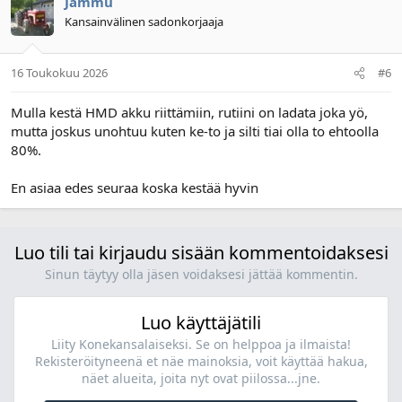
Jammu
Kansainvälinen sadonkorjaaja
16 Toukokuu 2026
#6
Mulla kestä HMD akku riittämiin, rutiini on ladata joka yö,
mutta joskus unohtuu kuten ke-to ja silti tiai olla to ehtoolla
80%.
En asiaa edes seuraa koska kestää hyvin
Luo tili tai kirjaudu sisään kommentoidaksesi
Sinun täytyy olla jäsen voidaksesi jättää kommentin.
Luo käyttäjätili
Liity Konekansalaiseksi. Se on helppoa ja ilmaista!
Rekisteröityneenä et näe mainoksia, voit käyttää hakua,
näet alueita, joita nyt ovat piilossa...jne.