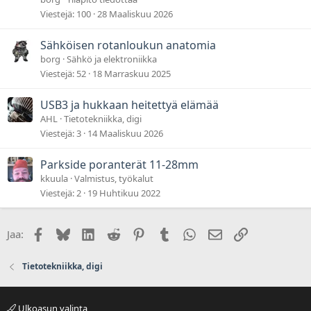
Viestejä
100
28 Maaliskuu 2026
Sähköisen rotanloukun anatomia
borg
Sähkö ja elektroniikka
Viestejä
52
18 Marraskuu 2025
USB3 ja hukkaan heitettyä elämää
AHL
Tietotekniikka, digi
Viestejä
3
14 Maaliskuu 2026
Parkside poranterät 11-28mm
kkuula
Valmistus, työkalut
Viestejä
2
19 Huhtikuu 2022
Facebook
Bluesky
LinkedIn
Reddit
Pinterest
Tumblr
WhatsApp
Sähköposti
Linkki
Jaa:
Tietotekniikka, digi
Ulkoasun valinta