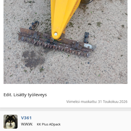
Edit. Lisätty työleveys
Viimeksi muokattu:
31 Toukokuu 2026
V361
W.W.W.
KK Plus ADpack