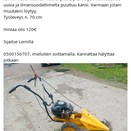
n
ä
uusia ja ilmansuodattimelta puuttuu kansi. Varmaan jotain
a
m
muutakin löytyy.
l
ä
Työleveys n. 70 cm
o
ä
i
r
t
ä
Hintaa olis 120€
t
a
Sijaitse Lemillä
j
a
0500156707, mieluiten soittamalla. Kannattaa hälyttää
pitkään