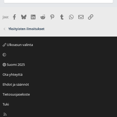
Facebook
Bluesky
LinkedIn
Reddit
Pinterest
Tumblr
WhatsApp
Sähköposti
Linkki
Jaa:
Yksityisten ilmoitukset
Ulkoasun valinta
Suomi 2025
Ota yhteyttä
Ehdot ja säännöt
Tietosuojaseloste
Tuki
R