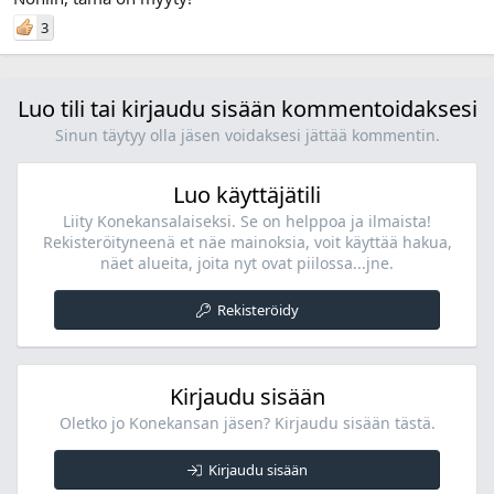
3
Luo tili tai kirjaudu sisään kommentoidaksesi
Sinun täytyy olla jäsen voidaksesi jättää kommentin.
Luo käyttäjätili
Liity Konekansalaiseksi. Se on helppoa ja ilmaista!
Rekisteröityneenä et näe mainoksia, voit käyttää hakua,
näet alueita, joita nyt ovat piilossa...jne.
Rekisteröidy
Kirjaudu sisään
Oletko jo Konekansan jäsen? Kirjaudu sisään tästä.
Kirjaudu sisään