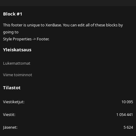
S
S
Block #1
This footer is unique to XenBase. You can edit all of these blocks by
going to
Style Properties -> Footer.
Yleiskatsaus
Lukemattomat
Viime toiminnot
Tilastot
Viestiketjut
10 095
Viestit
1 054 441
Jäsenet
5 624