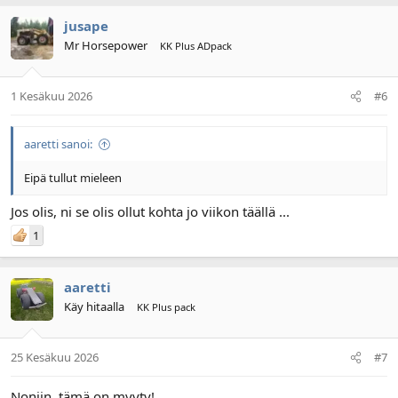
jusape
Mr Horsepower
KK Plus ADpack
1 Kesäkuu 2026
#6
aaretti sanoi:
Eipä tullut mieleen
Jos olis, ni se olis ollut kohta jo viikon täällä ...
1
aaretti
Käy hitaalla
KK Plus pack
25 Kesäkuu 2026
#7
Noniin, tämä on myyty!