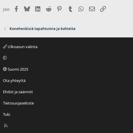
Facebook
Bluesky
LinkedIn
Reddit
Pinterest
Tumblr
WhatsApp
Sähköposti
Linkki
Jaa:
Konehenkisiä tapahtumia ja kohteita
Ulkoasun valinta
Suomi 2025
Ota yhteyttä
Ehdot ja säännöt
Tietosuojaseloste
Tuki
R
S