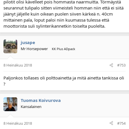
pilotit olisi kävelleet pois hommasta naarmuitta. Törmäystä
seurannut tulipalo sitten viimeisteli homman niin että ei siitä
jäänyt jäljelle kuin oikean puolen siiven kärkeä n. 40cm
mittainen pala, loput paloi niin kuumassa tulessa että
moottorista suli sylinterikannetkin toiselta puolelta.
jusape
Mr Horsepower
KK Plus ADpack
8 Heinäkuu 2018
#753
Paljonkos tollases oli polttoainetta ja mitä ainetta tankissa oli
?
Tuomas Koivurova
Kansalainen
8 Heinäkuu 2018
#754