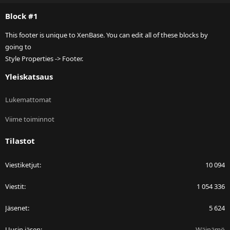
S
Block #1
This footer is unique to XenBase. You can edit all of these blocks by
going to
Style Properties -> Footer.
Yleiskatsaus
Lukemattomat
Viime toiminnot
Tilastot
Viestiketjut
10 094
Viestit
1 054 336
Jäsenet
5 624
Uusin jäsen
Wäinämö