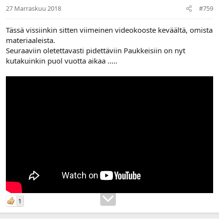
27 Marraskuu 2018
#759
Tässä vissiinkin sitten viimeinen videokooste keväältä, omista
materiaaleista.
Seuraaviin oletettavasti pidettäviin Paukkeisiin on nyt
kutakuinkin puol vuotta aikaa .....
1