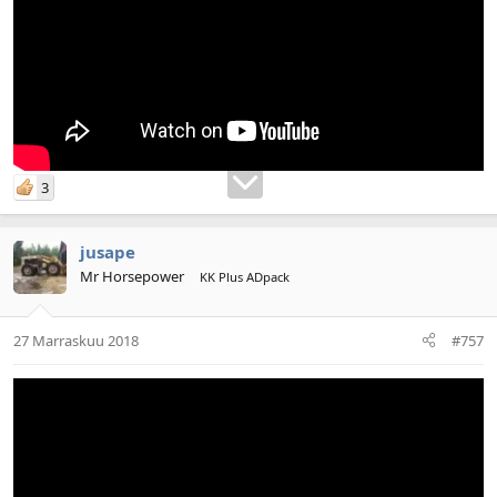
3
jusape
Mr Horsepower
KK Plus ADpack
27 Marraskuu 2018
#757