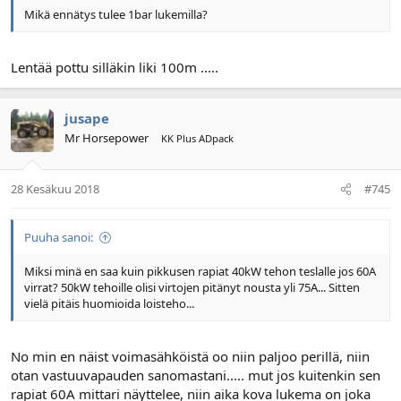
Mikä ennätys tulee 1bar lukemilla?
Lentää pottu silläkin liki 100m .....
jusape
Mr Horsepower
KK Plus ADpack
28 Kesäkuu 2018
#745
Puuha sanoi:
Miksi minä en saa kuin pikkusen rapiat 40kW tehon teslalle jos 60A
virrat? 50kW tehoille olisi virtojen pitänyt nousta yli 75A... Sitten
vielä pitäis huomioida loisteho...
No min en näist voimasähköistä oo niin paljoo perillä, niin
otan vastuuvapauden sanomastani..... mut jos kuitenkin sen
rapiat 60A mittari näyttelee, niin aika kova lukema on joka