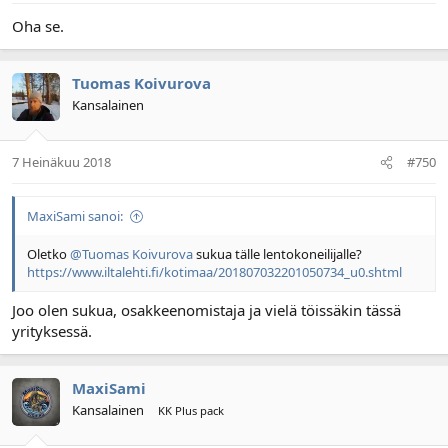
Oha se.
Tuomas Koivurova
Kansalainen
7 Heinäkuu 2018
#750
MaxiSami sanoi:
Oletko
@Tuomas Koivurova
sukua tälle lentokoneilijalle?
https://www.iltalehti.fi/kotimaa/201807032201050734_u0.shtml
Joo olen sukua, osakkeenomistaja ja vielä töissäkin tässä
yrityksessä.
MaxiSami
Kansalainen
KK Plus pack