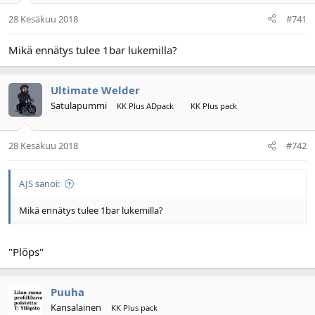
n
ä
a
m
28 Kesäkuu 2018
#741
l
ä
o
ä
Mikä ennätys tulee 1bar lukemilla?
i
r
t
ä
t
Ultimate Welder
a
j
Satulapummi
KK Plus ADpack
KK Plus pack
a
28 Kesäkuu 2018
#742
AJS sanoi:
Mikä ennätys tulee 1bar lukemilla?
"Plöps"
Puuha
Kansalainen
KK Plus pack