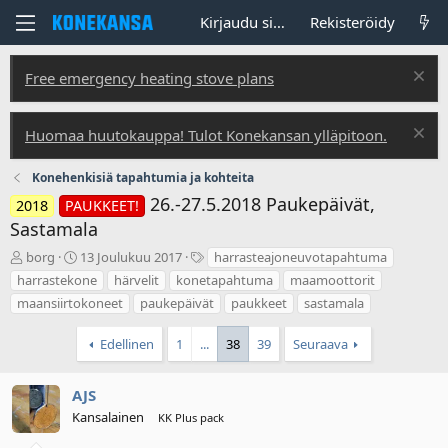
Kirjaudu sisään
Rekisteröidy
Free emergency heating stove plans
Huomaa huutokauppa! Tulot Konekansan ylläpitoon.
Konehenkisiä tapahtumia ja kohteita
26.-27.5.2018 Paukepäivät,
2018
PAUKKEET!
Sastamala
V
A
T
borg
13 Joulukuu 2017
harrasteajoneuvotapahtuma
i
l
u
harrastekone
härvelit
konetapahtuma
maamoottorit
e
o
n
maansiirtokoneet
paukepäivät
paukkeet
sastamala
s
i
n
t
t
i
Edellinen
1
...
38
39
Seuraava
i
u
s
k
s
t
e
p
e
AJS
t
ä
e
j
Kansalainen
i
t
KK Plus pack
u
v