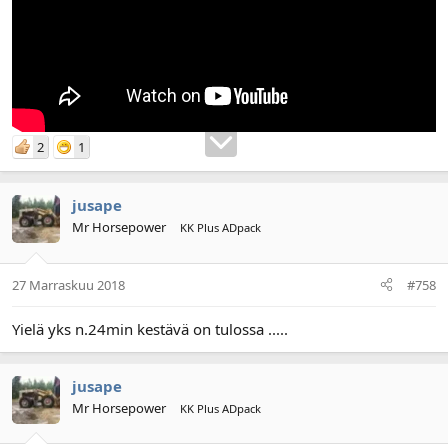
2
1
jusape
Mr Horsepower
KK Plus ADpack
27 Marraskuu 2018
#758
Yielä yks n.24min kestävä on tulossa .....
jusape
Mr Horsepower
KK Plus ADpack