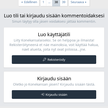
Edellinen
1
...
38
39
Seuraava
Luo tili tai kirjaudu sisään kommentoidaksesi
Sinun täytyy olla jäsen voidaksesi jättää kommentin.
Luo käyttäjätili
Liity Konekansalaiseksi. Se on helppoa ja ilmaista!
Rekisteröityneenä et näe mainoksia, voit käyttää hakua,
näet alueita, joita nyt ovat piilossa...jne.
Rekisteröidy
Kirjaudu sisään
Oletko jo Konekansan jäsen? Kirjaudu sisään tästä.
Kirjaudu sisään