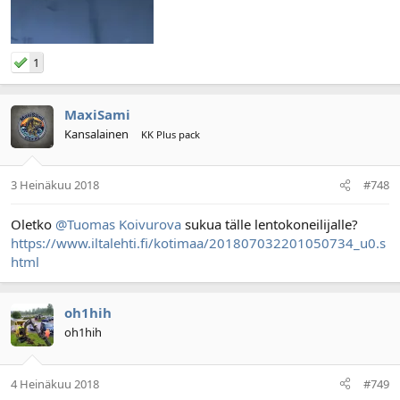
1
MaxiSami
Kansalainen
KK Plus pack
3 Heinäkuu 2018
#748
Oletko
@Tuomas Koivurova
sukua tälle lentokoneilijalle?
https://www.iltalehti.fi/kotimaa/201807032201050734_u0.s
html
oh1hih
oh1hih
4 Heinäkuu 2018
#749