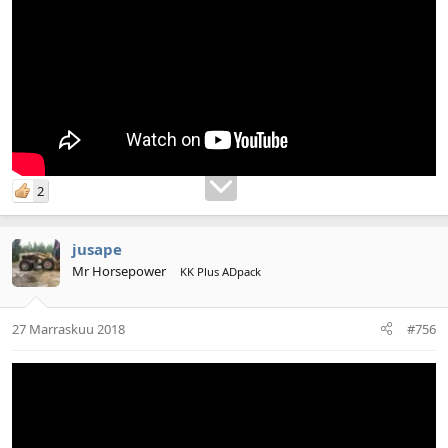
2
jusape
Mr Horsepower
KK Plus ADpack
27 Marraskuu 2018
#756