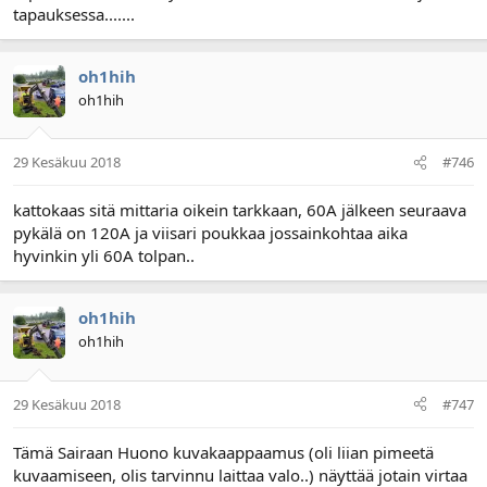
tapauksessa.......
oh1hih
oh1hih
29 Kesäkuu 2018
#746
kattokaas sitä mittaria oikein tarkkaan, 60A jälkeen seuraava
pykälä on 120A ja viisari poukkaa jossainkohtaa aika
hyvinkin yli 60A tolpan..
oh1hih
oh1hih
29 Kesäkuu 2018
#747
Tämä Sairaan Huono kuvakaappaamus (oli liian pimeetä
kuvaamiseen, olis tarvinnu laittaa valo..) näyttää jotain virtaa