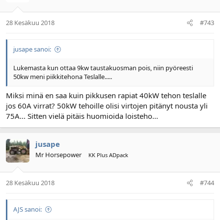
28 Kesäkuu 2018
#743
jusape sanoi:
Lukemasta kun ottaa 9kw taustakuosman pois, niin pyöreesti
50kw meni piikkitehona Teslalle.....
Miksi minä en saa kuin pikkusen rapiat 40kW tehon teslalle
jos 60A virrat? 50kW tehoille olisi virtojen pitänyt nousta yli
75A... Sitten vielä pitäis huomioida loisteho...
jusape
Mr Horsepower
KK Plus ADpack
28 Kesäkuu 2018
#744
AJS sanoi: