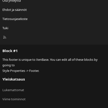
Ota yhteyttä
Ehdot ja säännöt
Tietosuojaseloste
Tuki
R
S
S
Block #1
This footer is unique to XenBase. You can edit all of these blocks by
going to
Style Properties -> Footer.
Yleiskatsaus
Lukemattomat
Viime toiminnot