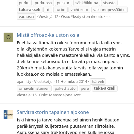
purku
purkuosa
puskuri
sähköikkuna
sisusta
taka-akseli
tdi
turbo
vaihteisto
vakionopessäädin
varaosia
Viestejä: 12
Osio:
Yksityisten ilmoitukset
Mistä offroad-kaluston osia
O
Ei ehkä välttämättä oikea foorumi mutta täällä voisi
olla käytännön kokemus.Tarve olisi vajaa metrin
halkaisijalla olevalle maastorenkaille,kiviä kantoja yms.
,tieliikenne kelpoisuutta ei tarvita ja max. nopeus
20km/h mutta kantavuutta tarvitsi olla vajaa tonnin
luokkaa,onko moisia olemassakaan...
ojaniitty
Viestiketju
11 Helmikuu 2014
härveli
omavalmisteinen
pakettiauto
perä
taka-akseli
Viestejä: 15
Osio:
Maastoajoneuvot
Sarvitraktorin tapainen ajokone
Iski himo ja tarve rakentaa sellainen henkilöauton
peräkärryssä kuljetettava puutavaran siirtolaite.
Ajatuksena sarvitraktorityyppinen kulkine jossa