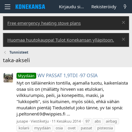
Kirjaudu sisään
Rekisteröidy
Free emergency heating stove plans
Huomaa huutokauppa! Tulot Konekansan ylläpitoon.
Tunnisteet
taka-akseli
WV PASSAT 1,9TDI -97 OSIA
Myydään
Nyt on tälläinenkin tontilla, ajamalla tuotu, kaikenlaista
osaa siis on (mällätty hirveen vas etulokari,
vilkku/umpio, peili, ja konepeitto, maski, ja
"lukkopelti", siis kuituinen, myös sökö, ehkä vähän
muutakin pientä) Tiedustelut joko tänne, yv tai spnä:
j.peltonen69@wippies.fi ...
jusape
Viestiketju
11 Kesäkuu 2014
97
abs
airbag
kolarii
myydään
osia
ovet
passat
pisteosia