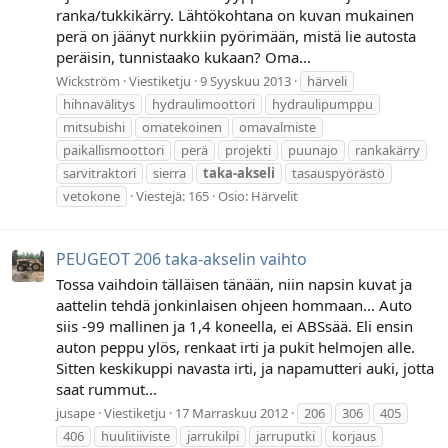
ranka/tukkikärry. Lähtökohtana on kuvan mukainen
perä on jäänyt nurkkiin pyörimään, mistä lie autosta
peräisin, tunnistaako kukaan? Oma...
Wickström
Viestiketju
9 Syyskuu 2013
härveli
hihnavälitys
hydraulimoottori
hydraulipumppu
mitsubishi
omatekoinen
omavalmiste
paikallismoottori
perä
projekti
puunajo
rankakärry
sarvitraktori
sierra
taka-akseli
tasauspyörästö
vetokone
Viestejä: 165
Osio:
Härvelit
PEUGEOT 206 taka-akselin vaihto
Tossa vaihdoin tälläisen tänään, niin napsin kuvat ja
aattelin tehdä jonkinlaisen ohjeen hommaan... Auto
siis -99 mallinen ja 1,4 koneella, ei ABSsää. Eli ensin
auton peppu ylös, renkaat irti ja pukit helmojen alle.
Sitten keskikuppi navasta irti, ja napamutteri auki, jotta
saat rummut...
jusape
Viestiketju
17 Marraskuu 2012
206
306
405
406
huulitiiviste
jarrukilpi
jarruputki
korjaus