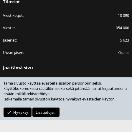
Tilastot
Viestiketjut
10 090
Viestit
1 054 000
Jäsenet
5 623
Uusin jäsen
Granit
Jaa tämä sivu
Facebook
Bluesky
LinkedIn
Reddit
Pinterest
Tumblr
WhatsApp
Sähköposti
Linkki
Tämä sivusto käyttää evästeitä sisällön personoimiseksi,
käyttökokemuksesi räätälöimiseksi sekä pitämään sinut kirjautuneena
sisään mikäli rekisteröidyt.
Jatkamalla tämän sivuston käyttöä hyväksyt evästeiden käytön.
®
Community platform by XenForo
© 2010-2025 XenForo Ltd.
Design by:
Pixel Exit
Hyväksy
Lisätietoja...
|
Media embeds via s9e/MediaSites