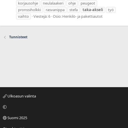
korjausohje
neulalaakeri
ohje
peugeot
pronssiholkki
rasvanippa
stefa
taka-akseli
työ
vaihto
Viestejä: 6
Osio:
Henkilö- ja pakettiautot
Tunnisteet
Ulkoasun valinta
Suomi 2025