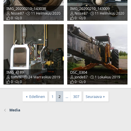
IMG_20200210_143038
IMG_20200210_143009
Nisse87
11 Helmikuu 2020
Nisse87
11 Helmikuu 2020
0
0
0
0
IMG_4189
DSC_0304
tommi
24 Marraskuu 2019
Jonde87
1 Lokakuu 2019
0
0
0
0
Edellinen
1
2
...
307
Seuraava
Media