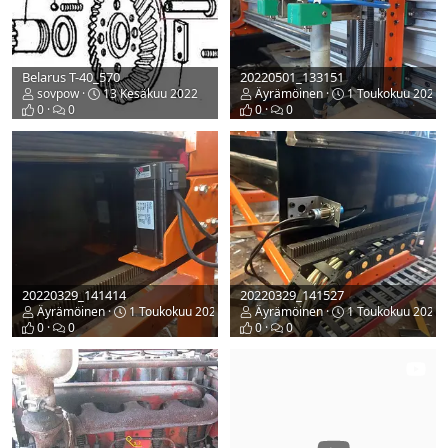
Belarus T-40_570
20220501_133151
sovpow
13 Kesäkuu 2022
Äyrämöinen
1 Toukokuu 2022
0
0
0
0
20220329_141414
20220329_141527
Äyrämöinen
1 Toukokuu 2022
Äyrämöinen
1 Toukokuu 2022
0
0
0
0