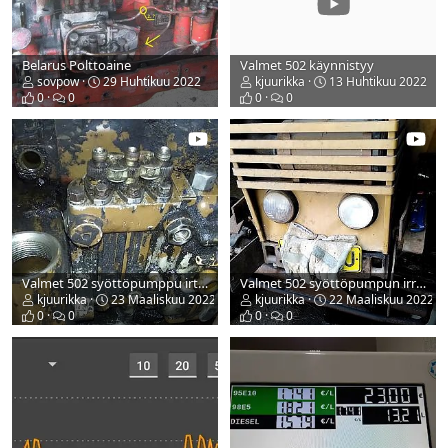
Belarus Polttoaine
Valmet 502 käynnistyy
sovpow
29 Huhtikuu 2022
kjuurikka
13 Huhtikuu 2022
0
0
0
0
Valmet 502 syöttöpumppu irtoaa
Valmet 502 syöttöpumpun irroitusta
kjuurikka
23 Maaliskuu 2022
kjuurikka
22 Maaliskuu 2022
0
0
0
0