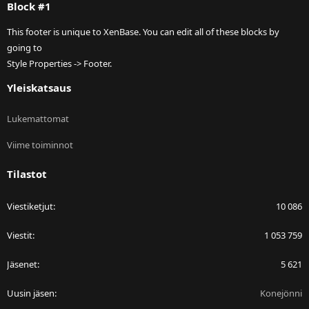
Block #1
This footer is unique to XenBase. You can edit all of these blocks by
going to
Style Properties -> Footer.
Yleiskatsaus
Lukemattomat
Viime toiminnot
Tilastot
Viestiketjut
10 086
Viestit
1 053 759
Jäsenet
5 621
Uusin jäsen
Konejönni