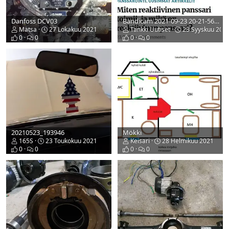
Danfoss DCV03
Bandicam 2021-09-23 20-21-56-123
Matsa
27 Lokakuu 2021
Tankki Uutiset
23 Syyskuu 202
0
0
0
0
20210523_193946
Mökki
165S
23 Toukokuu 2021
Keisari
28 Helmikuu 2021
0
0
0
0