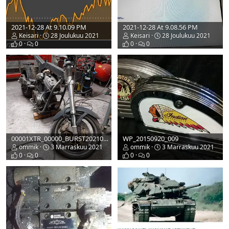
2021-12-28 At 9.10.09 PM
2021-12-28 At 9.08.56 PM
Keisari
28 Joulukuu 2021
Keisari
28 Joulukuu 2021
0
0
0
0
00001XTR_00000_BURST20210323191051
WP_20150920_009
ommik
3 Marraskuu 2021
ommik
3 Marraskuu 2021
0
0
0
0