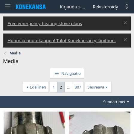
Kirjaudu sisään
Rekisteröidy
Free emergency heating stove plans
Huomaa huutokauppa! Tulot Konekansan ylläpitoon.
Media
Media
Navigaatio
Edellinen
1
2
...
307
Seuraava
Suodattimet