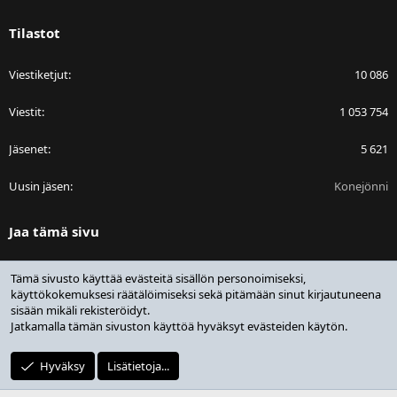
Tilastot
Viestiketjut
10 086
Viestit
1 053 754
Jäsenet
5 621
Uusin jäsen
Konejönni
Jaa tämä sivu
Facebook
Bluesky
LinkedIn
Reddit
Pinterest
Tumblr
WhatsApp
Sähköposti
Linkki
Tämä sivusto käyttää evästeitä sisällön personoimiseksi,
käyttökokemuksesi räätälöimiseksi sekä pitämään sinut kirjautuneena
sisään mikäli rekisteröidyt.
Jatkamalla tämän sivuston käyttöä hyväksyt evästeiden käytön.
®
Community platform by XenForo
© 2010-2025 XenForo Ltd.
Design by:
Pixel Exit
Hyväksy
Lisätietoja...
|
Media embeds via s9e/MediaSites