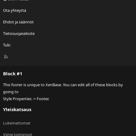
Ota yhteyttä
Ehdot ja säännöt
Tietosuojaseloste
Tuki
R
S
S
Block #1
This footer is unique to XenBase. You can edit all of these blocks by
going to
Style Properties -> Footer.
Yleiskatsaus
Lukemattomat
Viime toiminnot