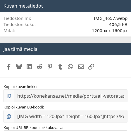
t
Kuvan metatiedot
ä
h
t
Tiedostonimi
IMG_4657.webp
e
Tiedoston koko
406,5 KB
ä
Mitat
1200px x 1600px
Jaa tämä media
Facebook
Bluesky
LinkedIn
Reddit
Pinterest
Tumblr
WhatsApp
Sähköposti
Linkki
Kopioi kuvan linkki
Kopioi kuvan BB-koodi
Kopioi URL BB-koodi pikkukuvalla