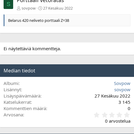
Porttaali vetoratas
S
l
a
sovpow
27 Kesäkuu 2022
i
a
n
v
Belarus 420 neliveto porttaali Z=38
e
a
n
Ei näytettäviä kommentteja.
Median tiedot
Albumi
Sovpow
Lisännyt
sovpow
Lisäyspäivämäärä
27 Kesäkuu 2022
Katselukerrat
3 145
Kommenttien määrä
0
0
Arvosana
,
0 arvostelua
0
0