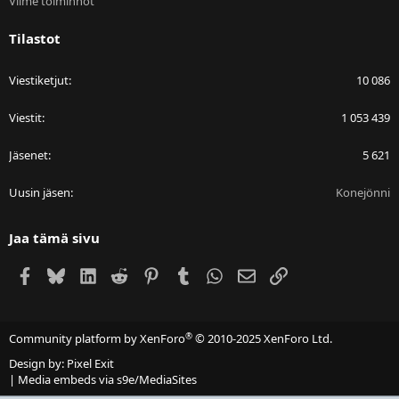
Viime toiminnot
Tilastot
Viestiketjut
10 086
Viestit
1 053 439
Jäsenet
5 621
Uusin jäsen
Konejönni
Jaa tämä sivu
Facebook
Bluesky
LinkedIn
Reddit
Pinterest
Tumblr
WhatsApp
Sähköposti
Linkki
®
Community platform by XenForo
© 2010-2025 XenForo Ltd.
Design by:
Pixel Exit
|
Media embeds via s9e/MediaSites