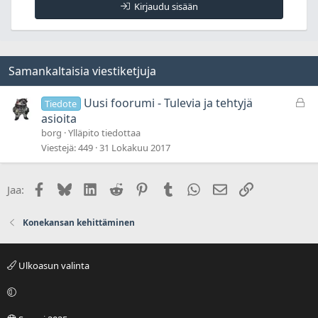
Kirjaudu sisään
Samankaltaisia viestiketjuja
L
Uusi foorumi - Tulevia ja tehtyjä
Tiedote
u
asioita
k
borg
Ylläpito tiedottaa
i
Viestejä
449
31 Lokakuu 2017
t
t
Facebook
Bluesky
LinkedIn
Reddit
Pinterest
Tumblr
WhatsApp
Sähköposti
Linkki
Jaa:
u
Konekansan kehittäminen
Ulkoasun valinta