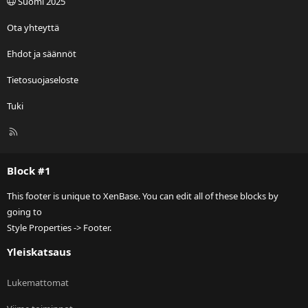
Suomi 2025
Ota yhteyttä
Ehdot ja säännöt
Tietosuojaseloste
Tuki
R
S
S
Block #1
This footer is unique to XenBase. You can edit all of these blocks by
going to
Style Properties -> Footer.
Yleiskatsaus
Lukemattomat