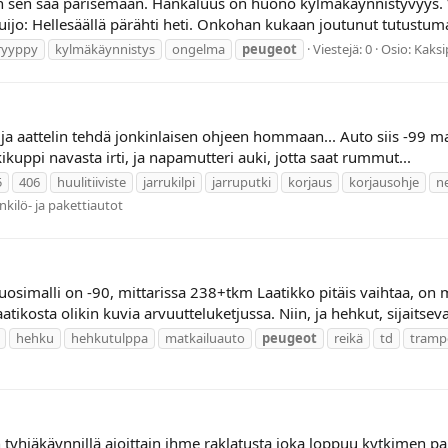
han sen saa pärisemään. Hankaluus on huono kylmäkäynnistyvyys.
uijo: Hellesäällä pärähti heti. Onkohan kukaan joutunut tutustuma
ryyppy
kylmäkäynnistys
ongelma
peugeot
Viestejä: 0
Osio:
Kaksi
 ja aattelin tehdä jonkinlaisen ohjeen hommaan... Auto siis -99 ma
skikuppi navasta irti, ja napamutteri auki, jotta saat rummut...
5
406
huulitiiviste
jarrukilpi
jarruputki
korjaus
korjausohje
ne
kilö- ja pakettiautot
 vuosimalli on -90, mittarissa 238+tkm Laatikko pitäis vaihtaa, on
atikosta olikin kuvia arvuutteluketjussa. Niin, ja hehkut, sijaitsevat
hehku
hehkutulppa
matkailuauto
peugeot
reikä
td
tramp
hjäkäynnillä ajoittain ihme raklatusta joka loppuu kytkimen pa