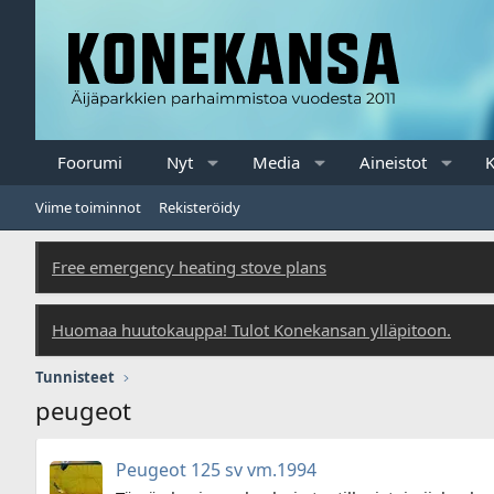
Foorumi
Nyt
Media
Aineistot
K
Viime toiminnot
Rekisteröidy
Free emergency heating stove plans
Huomaa huutokauppa! Tulot Konekansan ylläpitoon.
Tunnisteet
peugeot
Peugeot 125 sv vm.1994