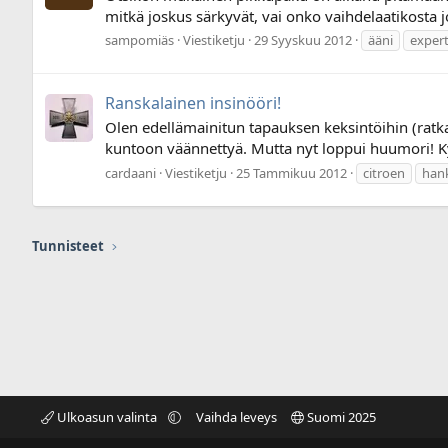
mitkä joskus särkyvät, vai onko vaihdelaatikosta 
sampomiäs
Viestiketju
29 Syyskuu 2012
ääni
exper
Ranskalainen insinööri!
Olen edellämainitun tapauksen keksintöihin (ratkai
kuntoon väännettyä. Mutta nyt loppui huumori! Ky
cardaani
Viestiketju
25 Tammikuu 2012
citroen
han
Tunnisteet
Ulkoasun valinta
Vaihda leveys
Suomi 2025