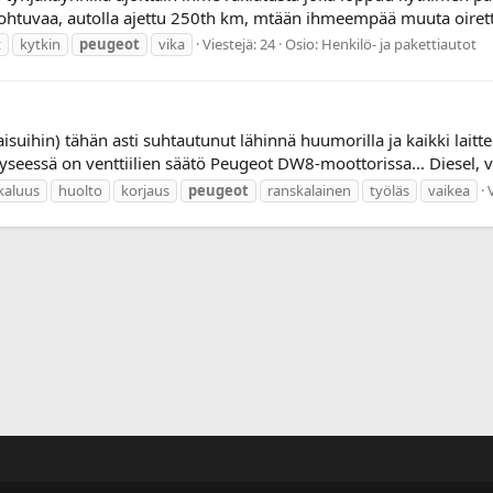
johtuvaa, autolla ajettu 250th km, mtään ihmeempää muuta oiretta 
t
kytkin
peugeot
vika
Viestejä: 24
Osio:
Henkilö- ja pakettiautot
suihin) tähän asti suhtautunut lähinnä huumorilla ja kaikki laittee
seessä on venttiilien säätö Peugeot DW8-moottorissa... Diesel, 
kaluus
huolto
korjaus
peugeot
ranskalainen
työläs
vaikea