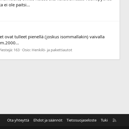
ei ole paitsi...
t ovat tulleet pienellä (joskus isommallakin) vaivalla
vm.2000...
Viestejä: 163
Osio:
Henkilö- ja pakettiautot
R
Ota yhteyttä
Ehdot ja säännöt
Tietosuojaseloste
Tuki
S