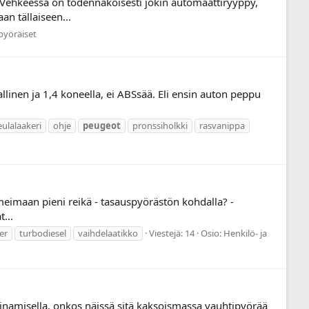
 Vehkeessä on todennäköisesti jokin automaattiryyppy,
an tällaiseen...
pyöräiset
llinen ja 1,4 koneella, ei ABSsää. Eli ensin auton peppu
ulalaakeri
ohje
peugeot
pronssiholkki
rasvanippa
 meimaan pieni reikä - tasauspyörästön kohdalla? -
...
er
turbodiesel
vaihdelaatikko
Viestejä: 14
Osio:
Henkilö- ja
inamisella, onkos näissä sitä kaksoismassa vauhtipyörää