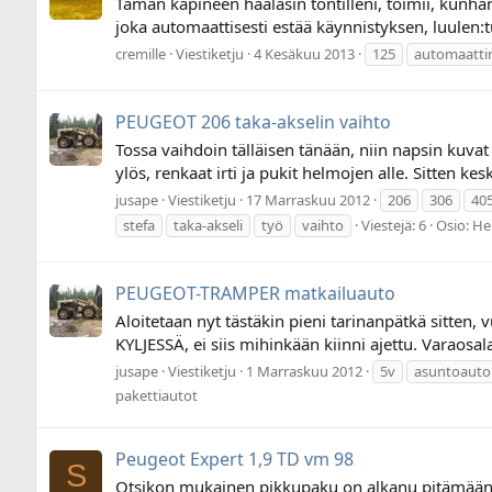
Tämän kapineen haalasin tontilleni, toimii, kun
joka automaattisesti estää käynnistyksen, luulen:t
cremille
Viestiketju
4 Kesäkuu 2013
125
automaatti
PEUGEOT 206 taka-akselin vaihto
Tossa vaihdoin tälläisen tänään, niin napsin kuvat
ylös, renkaat irti ja pukit helmojen alle. Sitten ke
jusape
Viestiketju
17 Marraskuu 2012
206
306
40
stefa
taka-akseli
työ
vaihto
Viestejä: 6
Osio:
Hen
PEUGEOT-TRAMPER matkailuauto
Aloitetaan nyt tästäkin pieni tarinanpätkä sitten,
KYLJESSÄ, ei siis mihinkään kiinni ajettu. Varaosala
jusape
Viestiketju
1 Marraskuu 2012
5v
asuntoauto
pakettiautot
Peugeot Expert 1,9 TD vm 98
S
Otsikon mukainen pikkupaku on alkanu pitämään ty