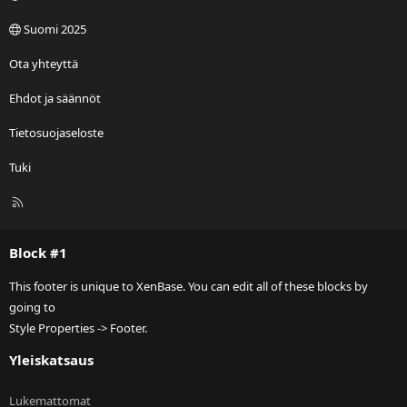
Suomi 2025
Ota yhteyttä
Ehdot ja säännöt
Tietosuojaseloste
Tuki
R
S
S
Block #1
This footer is unique to XenBase. You can edit all of these blocks by
going to
Style Properties -> Footer.
Yleiskatsaus
Lukemattomat