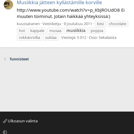
Musiikkia jätteen kyllästämille korville
http://www.youtube.com/watch?v=p_KbJROUdO8 Ei
muuten toiminut. Jotain häikkää yhteyksissä:)
kuussatanen
Viestiketju
9 Joulukuu 2011
biisi
chocolate
hot
kappale
musaa
musiikkia
poppia
rokkänrollia
suklaa
Viestejä: 5 012
Osio:
Sekalaista
Tunnisteet
Ulkoasun valinta