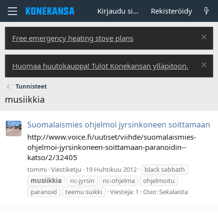
Kirjaudu sisään
Rekisteröidy
Free emergency heating stove plans
Huomaa huutokauppa! Tulot Konekansan ylläpitoon.
Tunnisteet
musiikkia
Suomalaismies ohjelmoi jyrsinkoneen soittamaan
http://www.voice.fi/uutiset/viihde/suomalaismies-
ohjelmoi-jyrsinkoneen-soittamaan-paranoidin--
katso/2/32405
tommi
Viestiketju
19 Huhtikuu 2012
black sabbath
musiikkia
nc-jyrsin
nc-ohjelma
ohjelmoitu
paranoid
teemu suikki
Viestejä: 1
Osio:
Sekalaista