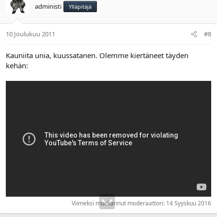
administi
Ylläpitäjä
10 Joulukuu 2011
#8
Kauniita unia, kuussatanen. Olemme kiertäneet täyden
kehän:
Viimeksi muokannut moderaattori:
14 Syyskuu 2016