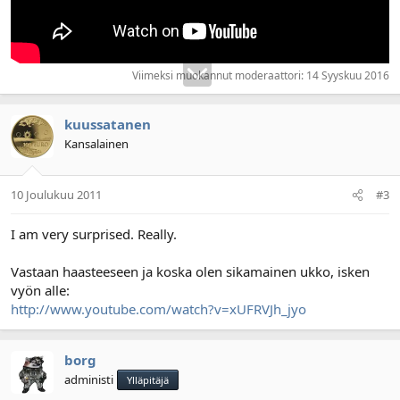
Viimeksi muokannut moderaattori:
14 Syyskuu 2016
kuussatanen
Kansalainen
10 Joulukuu 2011
#3
I am very surprised. Really.
Vastaan haasteeseen ja koska olen sikamainen ukko, isken
vyön alle:
http://www.youtube.com/watch?v=xUFRVJh_jyo
borg
administi
Ylläpitäjä