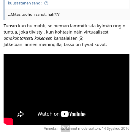
kuussatanen sanoi:
...Mitäs tuohon sanot, häh???
Tunsin kun hulmahti, se hieman lämmitti sitä kylmän ringin
tuntua, joka tiivistyi, kun kohtasin näin virtuaalisesti
omakohtaisesti kokeneen
kansalaisen
Jatketaan lännen meiningillä, tässä on hyvät kuvat:
Viimeksi muokannut moderaattori:
14 Syyskuu 2016