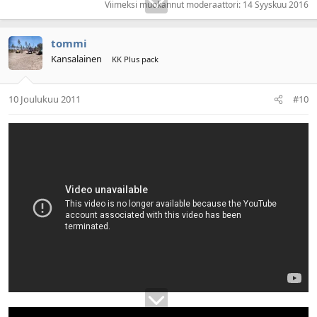
Viimeksi muokannut moderaattori:
14 Syyskuu 2016
tommi
Kansalainen
KK Plus pack
10 Joulukuu 2011
#10