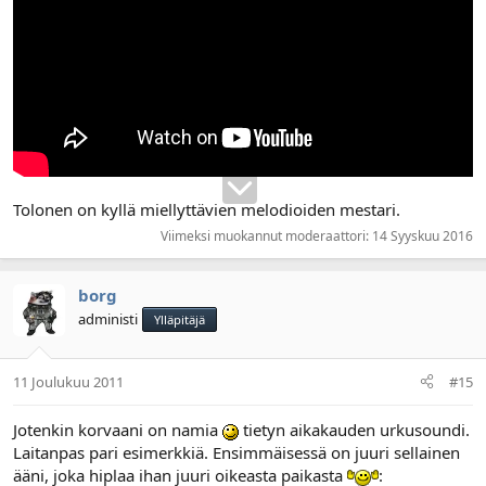
Tolonen on kyllä miellyttävien melodioiden mestari.
Viimeksi muokannut moderaattori:
14 Syyskuu 2016
borg
administi
Ylläpitäjä
11 Joulukuu 2011
#15
Jotenkin korvaani on namia
tietyn aikakauden urkusoundi.
Laitanpas pari esimerkkiä. Ensimmäisessä on juuri sellainen
ääni, joka hiplaa ihan juuri oikeasta paikasta
: