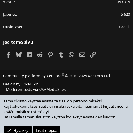
Viestit
1 053 915
Jäsenet
5 623
Uusin jäsen
Granit
Jaa tämä sivu
Facebook
Bluesky
LinkedIn
Reddit
Pinterest
Tumblr
WhatsApp
Sähköposti
Linkki
®
Community platform by XenForo
© 2010-2025 XenForo Ltd.
Design by:
Pixel Exit
|
Media embeds via s9e/MediaSites
Tämä sivusto käyttää evästeitä sisällön personoimiseksi,
käyttökokemuksesi räätälöimiseksi sekä pitämään sinut kirjautuneena
sisään mikäli rekisteröidyt.
Jatkamalla tämän sivuston käyttöä hyväksyt evästeiden käytön.
Hyväksy
Lisätietoja...