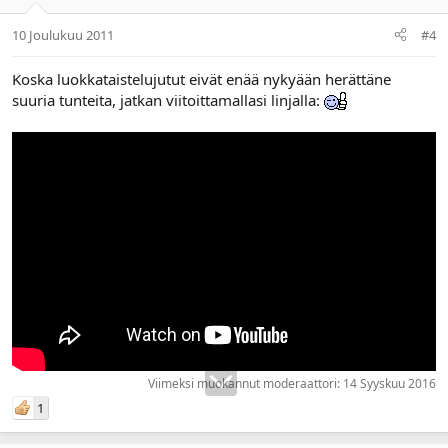
10 Joulukuu 2011
#4
Koska luokkataistelujutut eivät enää nykyään herättäne
suuria tunteita, jatkan viitoittamallasi linjalla:
Viimeksi muokannut moderaattori:
14 Syyskuu 2016
1