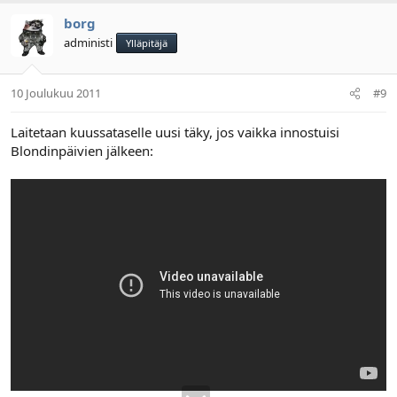
borg
administi
Ylläpitäjä
10 Joulukuu 2011
#9
Laitetaan kuussataselle uusi täky, jos vaikka innostuisi
Blondinpäivien jälkeen: