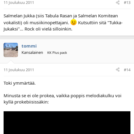
11 Joulukuu 2011
#13
Salmelan Jukka (siis Tabula Rasan ja Salmelan Komitean
vokalisti) oli musiikinopettajani.
Kutsuttiin sitä "Tukka-
Jukaksi"... Rock oli vielä silloinkin.
tommi
Kansalainen
KK Plus pack
11 Joulukuu 2011
#14
Toki ymmärtää.
Minusta se ei ole prokea, vaikka poppis melodiakulku voi
kyllä prokebiisissäkin: