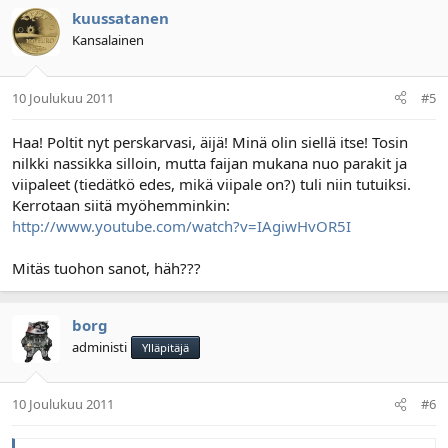
kuussatanen
Kansalainen
10 Joulukuu 2011
#5
Haa! Poltit nyt perskarvasi, äijä! Minä olin siellä itse! Tosin
nilkki nassikka silloin, mutta faijan mukana nuo parakit ja
viipaleet (tiedätkö edes, mikä viipale on?) tuli niin tutuiksi.
Kerrotaan siitä myöhemminkin:
http://www.youtube.com/watch?v=IAgiwHvOR5I
Mitäs tuohon sanot, häh???
borg
administi
Ylläpitäjä
10 Joulukuu 2011
#6