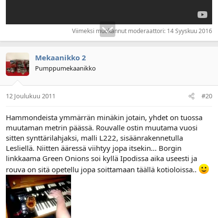
Viimeksi muokannut moderaattori:
14 Syyskuu 2016
Mekaanikko 2
Pumppumekaanikko
12 Joulukuu 2011
#20
Hammondeista ymmärrän minäkin jotain, yhdet on tuossa
muutaman metrin päässä. Rouvalle ostin muutama vuosi
sitten synttärilahjaksi, malli L222, sisäänrakennetulla
Lesliellä. Niitten ääressä viihtyy jopa itsekin... Borgin
linkkaama Green Onions soi kyllä Ipodissa aika useesti ja
rouva on sitä opetellu jopa soittamaan täällä kotioloissa..