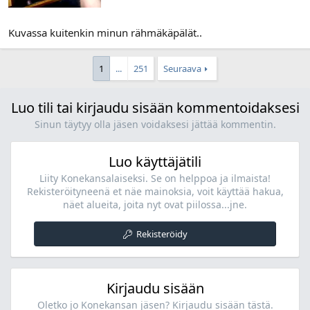
Kuvassa kuitenkin minun rähmäkäpälät..
1
...
251
Seuraava
Luo tili tai kirjaudu sisään kommentoidaksesi
Sinun täytyy olla jäsen voidaksesi jättää kommentin.
Luo käyttäjätili
Liity Konekansalaiseksi. Se on helppoa ja ilmaista!
Rekisteröityneenä et näe mainoksia, voit käyttää hakua,
näet alueita, joita nyt ovat piilossa...jne.
Rekisteröidy
Kirjaudu sisään
Oletko jo Konekansan jäsen? Kirjaudu sisään tästä.