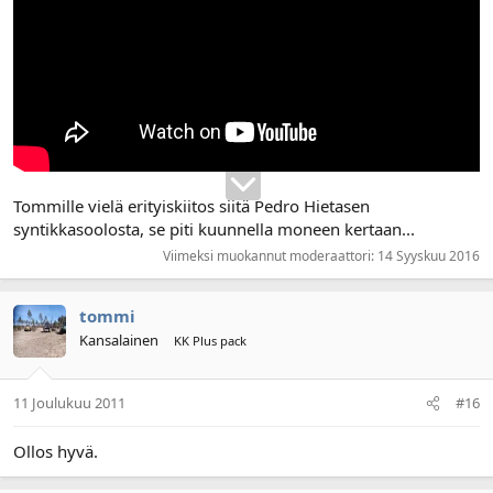
Tommille vielä erityiskiitos siitä Pedro Hietasen
syntikkasoolosta, se piti kuunnella moneen kertaan...
Viimeksi muokannut moderaattori:
14 Syyskuu 2016
tommi
Kansalainen
KK Plus pack
11 Joulukuu 2011
#16
Ollos hyvä.