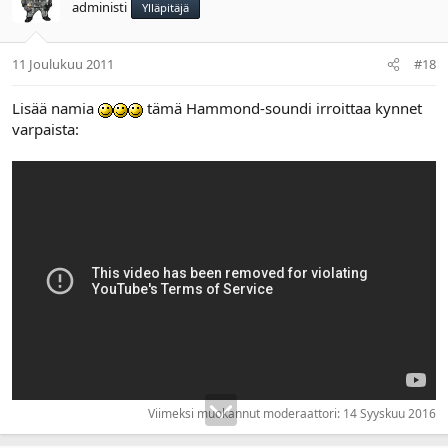
administi
Ylläpitäjä
11 Joulukuu 2011
#18
Lisää namia
tämä Hammond-soundi irroittaa kynnet
varpaista:
Viimeksi muokannut moderaattori:
14 Syyskuu 2016