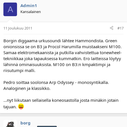
Admin1
A
Kansalainen
11 Joulukuu 2011
#17
Borgin diggaama urkusoundi lähtee Hammondista. Green
onionsissa se on B3 ja Procol Harumilla muistaakseni M100.
Samaa elektromekaanista ja putkilla vahvistettua tonewheel-
tekniikkaa joka tapauksessa kummatkin. Ero laitteissa löytyy
lähinnä ominaisuuksista. M100 on B3:n kmpaktimpi ja
riisutumpi malli.
Pedro soittaa soolonsa Arp Odyssey - monosyntikalla.
Analoginen ja klassikko.
...nyt liikutaan sellaisella koneosastolla josta minäkin jotain
tajuan.
borg