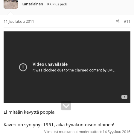
Kansalainen
KK Plus pack
11 Joulukuu 2011
#11
Ei mitään kevyttä poppia!
Kaveri on syntynyt 1951, aika hyväkuntoison oloinen!
Viimeksi muokannut moderaattori:
14 Syyskuu 2016