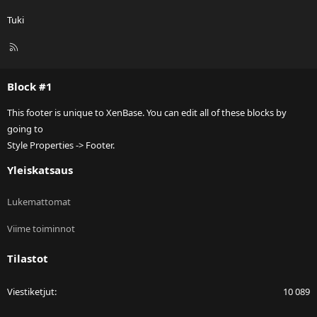
Tuki
R
S
S
Block #1
This footer is unique to XenBase. You can edit all of these blocks by
going to
Style Properties -> Footer.
Yleiskatsaus
Lukemattomat
Viime toiminnot
Tilastot
Viestiketjut
10 089