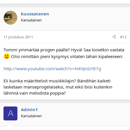
kuussatanen
Kansalainen
11 Joulukuu 2011
#12
Tommi ymmärtää progen päälle? Hyvä! Saa toisetkin vastata
Olisi nimittäin pieni kysymys viitaten tähän kipaleeseen:
http://www.youtube.com/watch?v=N4NJnIzY87g
Eli kuinka määrittelisit musiikkilajin? Bändihän kaiketi
lasketaan manseprogelaiseksi, mut eikö biisi kuitenkin
lähinnä vain melodista poppia?
Admin1
A
Kansalainen