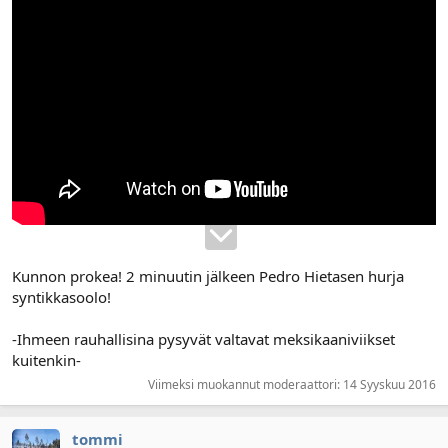
Kunnon prokea! 2 minuutin jälkeen Pedro Hietasen hurja
syntikkasoolo!
‎-Ihmeen rauhallisina pysyvät valtavat meksikaaniviikset
kuitenkin-
Viimeksi muokannut moderaattori:
14 Syyskuu 2016
tommi