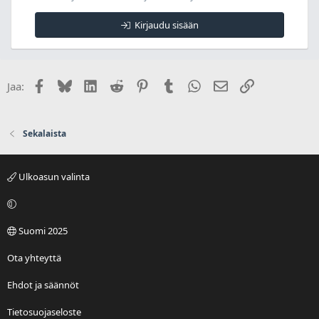
Kirjaudu sisään
Facebook
Bluesky
LinkedIn
Reddit
Pinterest
Tumblr
WhatsApp
Sähköposti
Linkki
Jaa:
Sekalaista
Ulkoasun valinta
Suomi 2025
Ota yhteyttä
Ehdot ja säännöt
Tietosuojaseloste