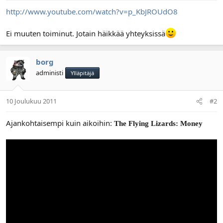
l
ä
http://www.youtube.com/watch?v=p_KbJROUdO8
o
ä
i
r
Ei muuten toiminut. Jotain häikkää yhteyksissä
t
ä
t
a
borg
j
a
administi
Ylläpitäjä
10 Joulukuu 2011
#2
Ajankohtaisempi kuin aikoihin:
The Flying Lizards: Money