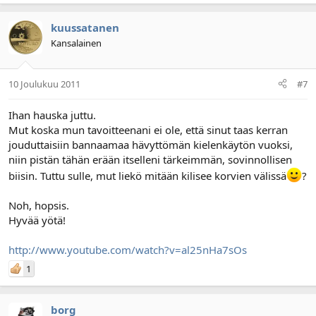
kuussatanen
Kansalainen
10 Joulukuu 2011
#7
Ihan hauska juttu.
Mut koska mun tavoitteenani ei ole, että sinut taas kerran
jouduttaisiin bannaamaa hävyttömän kielenkäytön vuoksi,
niin pistän tähän erään itselleni tärkeimmän, sovinnollisen
biisin. Tuttu sulle, mut liekö mitään kilisee korvien välissä
?
Noh, hopsis.
Hyvää yötä!
http://www.youtube.com/watch?v=al25nHa7sOs
1
borg