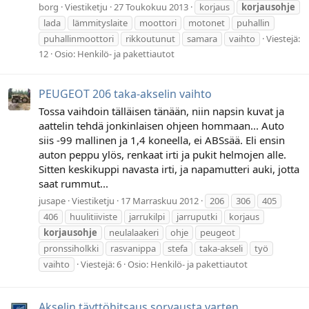
borg
Viestiketju
27 Toukokuu 2013
korjaus
korjausohje
lada
lämmityslaite
moottori
motonet
puhallin
puhallinmoottori
rikkoutunut
samara
vaihto
Viestejä:
12
Osio:
Henkilö- ja pakettiautot
PEUGEOT 206 taka-akselin vaihto
Tossa vaihdoin tälläisen tänään, niin napsin kuvat ja
aattelin tehdä jonkinlaisen ohjeen hommaan... Auto
siis -99 mallinen ja 1,4 koneella, ei ABSsää. Eli ensin
auton peppu ylös, renkaat irti ja pukit helmojen alle.
Sitten keskikuppi navasta irti, ja napamutteri auki, jotta
saat rummut...
jusape
Viestiketju
17 Marraskuu 2012
206
306
405
406
huulitiiviste
jarrukilpi
jarruputki
korjaus
korjausohje
neulalaakeri
ohje
peugeot
pronssiholkki
rasvanippa
stefa
taka-akseli
työ
vaihto
Viestejä: 6
Osio:
Henkilö- ja pakettiautot
Akselin täyttöhitsaus sorvausta varten