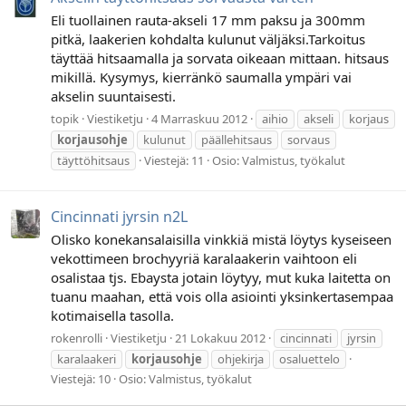
Eli tuollainen rauta-akseli 17 mm paksu ja 300mm
pitkä, laakerien kohdalta kulunut väljäksi.Tarkoitus
täyttää hitsaamalla ja sorvata oikeaan mittaan. hitsaus
mikillä. Kysymys, kierränkö saumalla ympäri vai
akselin suuntaisesti.
topik
Viestiketju
4 Marraskuu 2012
aihio
akseli
korjaus
korjausohje
kulunut
päällehitsaus
sorvaus
täyttöhitsaus
Viestejä: 11
Osio:
Valmistus, työkalut
Cincinnati jyrsin n2L
Olisko konekansalaisilla vinkkiä mistä löytys kyseiseen
vekottimeen brochyyriä karalaakerin vaihtoon eli
osalistaa tjs. Ebaysta jotain löytyy, mut kuka laitetta on
tuanu maahan, että vois olla asiointi yksinkertasempaa
kotimaisella tasolla.
rokenrolli
Viestiketju
21 Lokakuu 2012
cincinnati
jyrsin
karalaakeri
korjausohje
ohjekirja
osaluettelo
Viestejä: 10
Osio:
Valmistus, työkalut