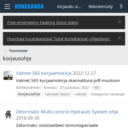
Kirjaudu sisään
Rekisteröidy
Free emergency heating stove plans
Huomaa huutokauppa! Tulot Konekansan ylläpitoon.
Tunnisteet
korjausohje
Valmet 565 korjaamokirja
2022-12-27
Valmet 565 korjaamokirja skannattuna pdf-muotoon
MökkiValmetti
Aineisto
27 Joulukuu 2022
565
korjausohje
tekniset tiedot
valmet
Kategoria:
Varaosat
Zetormatic Multi-control Hydraulic System ohje
2016-09-30
Zetormatic nostolaitteen toimintaperiaate