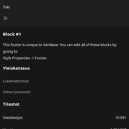
Tuki
R
S
S
Block #1
This footer is unique to XenBase. You can edit all of these blocks by
going to
Style Properties -> Footer.
Yleiskatsaus
Lukemattomat
Viime toiminnot
Tilastot
Viestiketjut
10 091