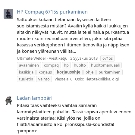
HP Compaq 6715s purkaminen
Sattuukos kukaan tietämään kyseisen laitteen
suolistamisesta mitään? Availin kyllä kaikki luukkujen
altakin näkyvät ruuvit, mutta laite ei halua purkaantua
muuten kuin reunoiltaan irvistellen, jokin sitä pitää
kasassa verkkojohdon liittimen tienovilta ja näppiksen
ja koneen yläreunan väliltä...
Ultimate Welder
Viestiketju
3 Syyskuu 2013
6715s
avaaminen
compaq
hp
huolto
huoltomanuaali
käsikirja
korjaus
korjausohje
ohje
purkaminen
tuuletin
vaihto
Viestejä: 6
Osio:
Tietotekniikka, digi
Ladan lämppäri
Pitäisi taas vaihteeksi vaihtaa Samaran
lämmityslaitteen puhallin. Tässä sopiva aperitiivi ennen
varsinaista ateriaa: Käsi ylös ne, joilla on
fiiatti/ladamuistoja ko. pronssipusla-soundista!
:pimpom: