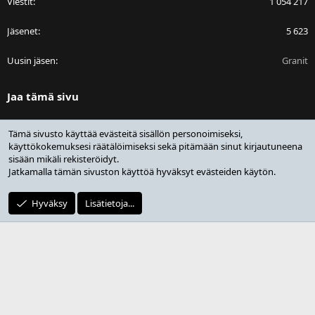
Viestit
1 054 217
Jäsenet
5 623
Uusin jäsen
Granit
Jaa tämä sivu
Facebook
Bluesky
LinkedIn
Reddit
Pinterest
Tumblr
WhatsApp
Sähköposti
Linkki
Tämä sivusto käyttää evästeitä sisällön personoimiseksi,
käyttökokemuksesi räätälöimiseksi sekä pitämään sinut kirjautuneena
sisään mikäli rekisteröidyt.
Jatkamalla tämän sivuston käyttöä hyväksyt evästeiden käytön.
®
Community platform by XenForo
© 2010-2025 XenForo Ltd.
Design by:
Pixel Exit
Hyväksy
Lisätietoja...
|
Media embeds via s9e/MediaSites