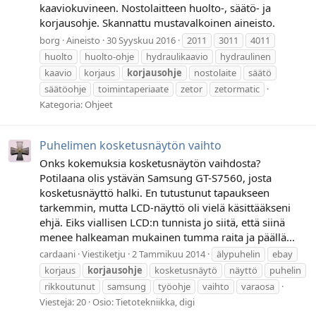
kaaviokuvineen. Nostolaitteen huolto-, säätö- ja
korjausohje. Skannattu mustavalkoinen aineisto.
borg
Aineisto
30 Syyskuu 2016
2011
3011
4011
huolto
huolto-ohje
hydraulikaavio
hydraulinen
kaavio
korjaus
korjausohje
nostolaite
säätö
säätöohje
toimintaperiaate
zetor
zetormatic
Kategoria:
Ohjeet
Puhelimen kosketusnäytön vaihto
Onks kokemuksia kosketusnäytön vaihdosta?
Potilaana olis ystävän Samsung GT-S7560, josta
kosketusnäyttö halki. En tutustunut tapaukseen
tarkemmin, mutta LCD-näyttö oli vielä käsittääkseni
ehjä. Eiks viallisen LCD:n tunnista jo siitä, että siinä
menee halkeaman mukainen tumma raita ja päällä...
cardaani
Viestiketju
2 Tammikuu 2014
älypuhelin
ebay
korjaus
korjausohje
kosketusnäytö
näyttö
puhelin
rikkoutunut
samsung
työohje
vaihto
varaosa
Viestejä: 20
Osio:
Tietotekniikka, digi