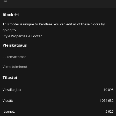
S
S
Block #1
This footer is unique to XenBase. You can edit all of these blocks by
going to
Style Properties -> Footer.
Yleiskatsaus
Lukemattomat
Viime toiminnot
Tilastot
Viestiketjut
10 095
Viestit
1 054 632
Jäsenet
5 625