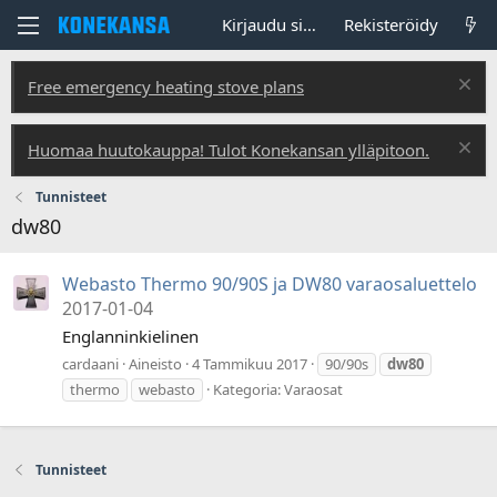
Kirjaudu sisään
Rekisteröidy
Free emergency heating stove plans
Huomaa huutokauppa! Tulot Konekansan ylläpitoon.
Tunnisteet
dw80
Webasto Thermo 90/90S ja DW80 varaosaluettelo
2017-01-04
Englanninkielinen
cardaani
Aineisto
4 Tammikuu 2017
90/90s
dw80
thermo
webasto
Kategoria:
Varaosat
Tunnisteet