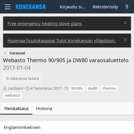
Kirjaudu sisään
Rekisteröidy
Free emergency heating stove plans
Huomaa huutokauppa! Tulot Konekansan ylläpitoon.
Varaosat
Webasto Thermo 90/90S ja DW80 varaosaluettelo
2017-01-04
Ei oikeuksia ladata
T
L
T
cardaani
4 Tammikuu 2017
90/90s
dw80
thermo
e
u
u
webasto
k
o
n
i
n
n
Yleiskatsaus
Historia
j
t
i
ä
i
s
p
t
ä
e
Englanninkielinen
i
e