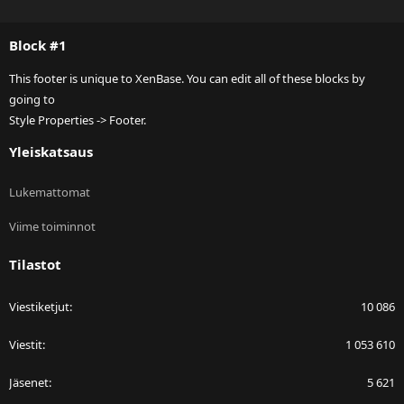
S
S
Block #1
This footer is unique to XenBase. You can edit all of these blocks by
going to
Style Properties -> Footer.
Yleiskatsaus
Lukemattomat
Viime toiminnot
Tilastot
Viestiketjut
10 086
Viestit
1 053 610
Jäsenet
5 621