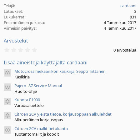
v
t
Tekijä
cardaani
ä
Lataukset
3
m
Lukukerrat
831
ä
Ensimmäinen julkaisu
4 Tammikuu 2017
ä
Viimeisin päivitys
4 Tammikuu 2017
r
ä
Arvostelut
0
0 arvostelua
,
0
Lisää aineistoja käyttäjältä cardaani
0
t
Motocross mekaanikon käsikirja, Seppo Tiittanen
ä
Aineiston kuvake
h
Käsikirja
t
Pajero -87 Service Manual
e
Aineiston kuvake
ä
Huolto-ohje
Kubota F1900
Aineiston kuvake
Varaosaluettelo
Citroen 2CV yleistä tietoa, korjausoppaan alkulehdet
Aineiston kuvake
Alkuperäinen korjausopas
Citroen 2CV mallit tietokanta
Aineiston kuvake
Tuotantomallit ja koodit