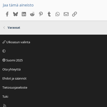
Jaa tämä aineisto
Facebook
Bluesky
LinkedIn
Reddit
Pinterest
Tumblr
WhatsApp
Sähköposti
Linkki
Varaosat
Ulkoasun valinta
Suomi 2025
Ota yhteyttä
Ehdot ja säännöt
Tietosuojaseloste
Tuki
R