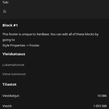
Tuki
R
S
S
Block #1
This footer is unique to XenBase. You can edit all of these blocks by
going to
Style Properties -> Footer.
Yleiskatsaus
Lukemattomat
Viime toiminnot
Tilastot
Viestiketjut
10 086
Viestit
1 053 588