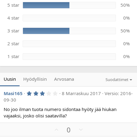
ä
0
5 star
50%
t
ä
ä
r
h
4 star
0%
ä
t
e
ä
3 star
50%
2 star
0%
1 star
0%
Uusin
Hyödyllisin
Arvosana
Suodattimet
3
Masi165
8 Marraskuu 2017
Versio: 2016-
,
09-30
0
0
No joo ilman tuota numero sidontaa hyöty jää hiukan
t
vajaaksi, josko olisi saatavilla?
ä
h
t
P
M
0
e
ä
l
i