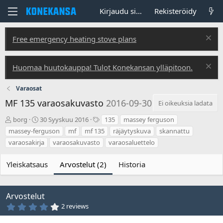
Kirjaudu sisään
Rekisteröidy
Free emergency heating stove plans
Huomaa huutokauppa! Tulot Konekansan ylläpitoon.
Varaosat
MF 135 varaosakuvasto
2016-09-30
Ei oikeuksia ladata
T
L
T
borg
30 Syyskuu 2016
135
massey ferguson
e
u
u
massey-ferguson
mf
mf 135
räjäytyskuva
skannattu
k
o
n
varaosakirja
varaosakuvasto
varaosaluettelo
i
n
n
j
t
i
ä
i
s
Yleiskatsaus
Arvostelut (2)
Historia
p
t
ä
e
i
e
Arvostelut
v
t
4
2 reviews
ä
,
m
0