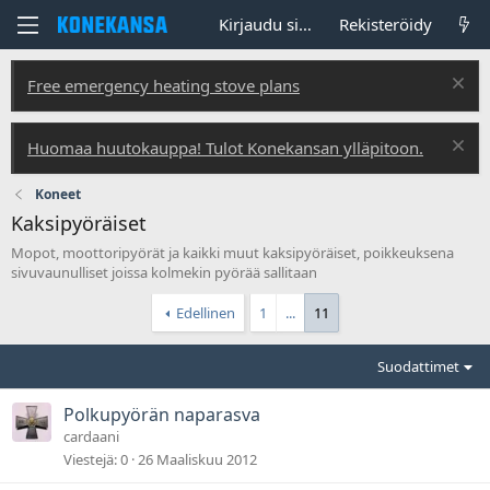
Kirjaudu sisään
Rekisteröidy
Free emergency heating stove plans
Huomaa huutokauppa! Tulot Konekansan ylläpitoon.
Koneet
Kaksipyöräiset
Mopot, moottoripyörät ja kaikki muut kaksipyöräiset, poikkeuksena
sivuvaunulliset joissa kolmekin pyörää sallitaan
Edellinen
1
...
11
Suodattimet
Polkupyörän naparasva
cardaani
Viestejä
0
26 Maaliskuu 2012