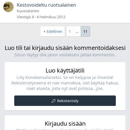
Kestovoideltu ruotsalainen
kuussatanen
Viestejä
8
4 Helmikuu 2012
Edellinen
1
...
11
Luo tili tai kirjaudu sisään kommentoidaksesi
Sinun täytyy olla jäsen voidaksesi jättää kommentin.
Luo käyttäjätili
Liity Konekansalaiseksi. Se on helppoa ja ilmaista!
Rekisteröityneenä et näe mainoksia, voit käyttää hakua,
näet alueita, joita nyt ovat piilossa...jne.
Rekisteröidy
Kirjaudu sisään