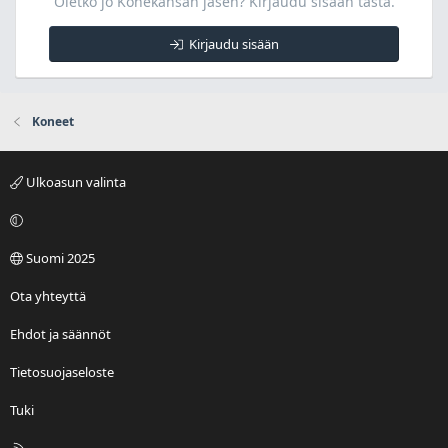
Oletko jo Konekansan jäsen? Kirjaudu sisään tästä.
Kirjaudu sisään
Koneet
Ulkoasun valinta
Suomi 2025
Ota yhteyttä
Ehdot ja säännöt
Tietosuojaseloste
Tuki
R