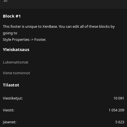
S
S
Block #1
This footer is unique to XenBase. You can edit all of these blocks by
going to
Style Properties -> Footer.
Yleiskatsaus
Lukemattomat
Viime toiminnot
Tilastot
Viestiketjut
10 091
Viestit
1 054 209
Jäsenet
5 623