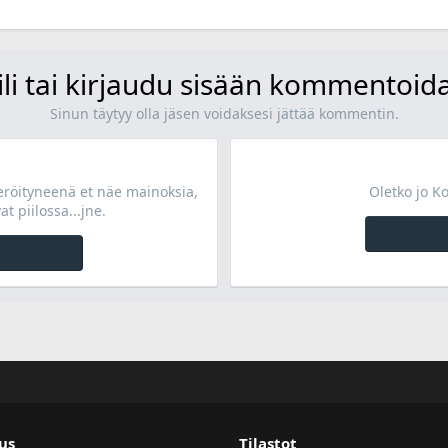
ili tai kirjaudu sisään kommentoid
Sinun täytyy olla jäsen voidaksesi jättää kommentin.
teröityneenä et näe mainoksia,
Oletko jo K
at piilossa...jne.
us
Tilastot