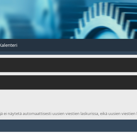
Kalenteri
 näytetä automaattisesti uusien viestien laskurissa, eikä uusien viestien l