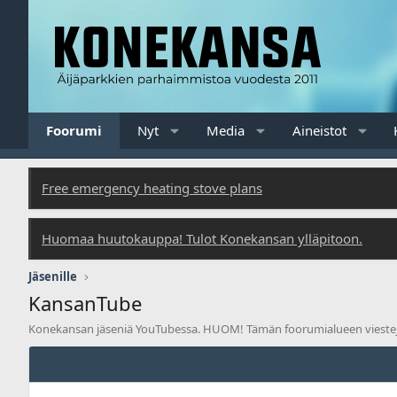
Foorumi
Nyt
Media
Aineistot
Free emergency heating stove plans
Huomaa huutokauppa! Tulot Konekansan ylläpitoon.
Jäsenille
KansanTube
Konekansan jäseniä YouTubessa. HUOM! Tämän foorumialueen viestejä ei