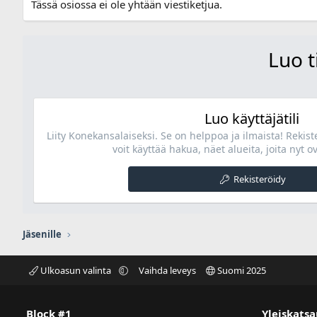
Tässä osiossa ei ole yhtään viestiketjua.
Luo t
Luo käyttäjätili
Liity Konekansalaiseksi. Se on helppoa ja ilmaista! Rekis
voit käyttää hakua, näet alueita, joita nyt ov
Rekisteröidy
Jäsenille
Ulkoasun valinta
Vaihda leveys
Suomi 2025
Block #1
Yleiskatsa