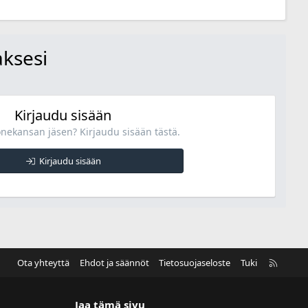
aksesi
Kirjaudu sisään
onekansan jäsen? Kirjaudu sisään tästä.
Kirjaudu sisään
R
Ota yhteyttä
Ehdot ja säännöt
Tietosuojaseloste
Tuki
S
S
Jaa tämä sivu