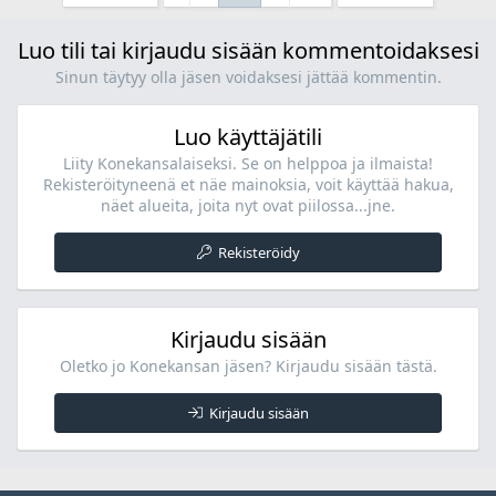
Luo tili tai kirjaudu sisään kommentoidaksesi
Sinun täytyy olla jäsen voidaksesi jättää kommentin.
Luo käyttäjätili
Liity Konekansalaiseksi. Se on helppoa ja ilmaista!
Rekisteröityneenä et näe mainoksia, voit käyttää hakua,
näet alueita, joita nyt ovat piilossa...jne.
Rekisteröidy
Kirjaudu sisään
Oletko jo Konekansan jäsen? Kirjaudu sisään tästä.
Kirjaudu sisään