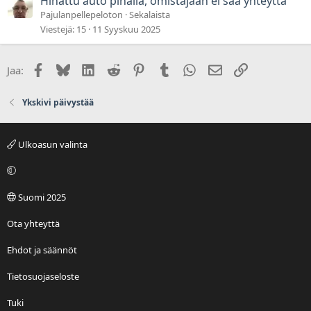
Hinattu auto pihalla, omistajaan ei saa yhteyttä
Pajulanpellepeloton
Sekalaista
Viestejä
15
11 Syyskuu 2025
Facebook
Bluesky
LinkedIn
Reddit
Pinterest
Tumblr
WhatsApp
Sähköposti
Linkki
Jaa:
Ykskivi päivystää
Ulkoasun valinta
Suomi 2025
Ota yhteyttä
Ehdot ja säännöt
Tietosuojaseloste
Tuki