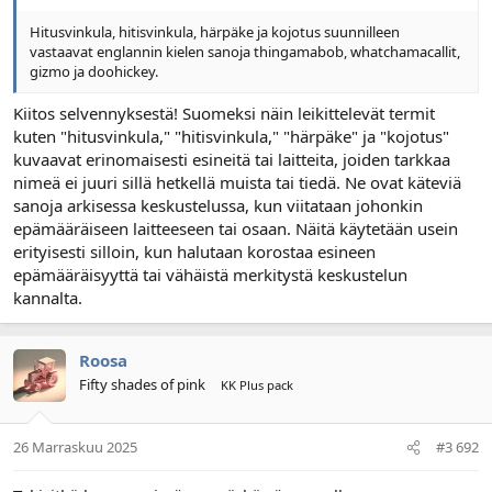
Hitusvinkula, hitisvinkula, härpäke ja kojotus suunnilleen
vastaavat englannin kielen sanoja thingamabob, whatchamacallit,
gizmo ja doohickey.
Kiitos selvennyksestä! Suomeksi näin leikittelevät termit
kuten "hitusvinkula," "hitisvinkula," "härpäke" ja "kojotus"
kuvaavat erinomaisesti esineitä tai laitteita, joiden tarkkaa
nimeä ei juuri sillä hetkellä muista tai tiedä. Ne ovat käteviä
sanoja arkisessa keskustelussa, kun viitataan johonkin
epämääräiseen laitteeseen tai osaan. Näitä käytetään usein
erityisesti silloin, kun halutaan korostaa esineen
epämääräisyyttä tai vähäistä merkitystä keskustelun
kannalta.
Roosa
Fifty shades of pink
KK Plus pack
26 Marraskuu 2025
#3 692