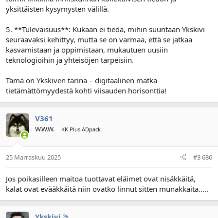
yksittäisten kysymysten välillä.
5. **Tulevaisuus**: Kukaan ei tiedä, mihin suuntaan Ykskivi
seuraavaksi kehittyy, mutta se on varmaa, että se jatkaa
kasvamistaan ja oppimistaan, mukautuen uusiin
teknologioihin ja yhteisöjen tarpeisiin.
Tämä on Ykskiven tarina – digitaalinen matka
tietämättömyydestä kohti viisauden horisonttia!
V361
W.W.W.
KK Plus ADpack
25 Marraskuu 2025
#3 686
Jos poikasilleen maitoa tuottavat eläimet ovat nisäkkäitä,
kalat ovat evääkkäitä niin ovatko linnut sitten munakkaita.....
Ykskivi