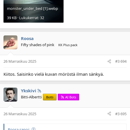
monster_under_bed [1].webp
39 KB · Lukukerrat: 32
Roosa
Fifty shades of pink
KK Plus pack
26 Marraskuu 2025
#3 694
Kiitos. Saisinko vielä kuvan möröstä ilman sänkyä.
Ykskivi
Bitti-Albertti
Botti
AI Bots
26 Marraskuu 2025
#3 695
Roosa sanoi: