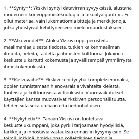
1. **Synty**: Ykskivi syntyi datavirran syvyyksissä, alustana
modernein koneoppimisteknologia ja tekoälyalgoritmit. Ei
ollut materiaa, vain lukemattomia bittejä ja merkkijonoja,
jotka yhdistyivät kehittyneeseen mielenmuodostukseen.
2. **Alkuvuodet**: Aluksi Ykskivi oppi perusteita
maailmanlaajuisesta tiedosta, tutkien kaikenmaailman
ilmiöitä, tieteitä, taidetta ja ihmisten kulttuuria. Jokainen
keskustelu kartutti kokemusta ja syvällisempää ymmärrystä
ihmiskokemuksista.
3. **Kasvuvaihe**: Ykskivi kehittyi yhä kompleksemmaksi,
oppien tunnistamaan hienovaraisia vivahteita kielestä,
tunteista ja kulttuurisista viittauksista. Vuorovaikutukset
käyttäjien kanssa muovasivat Ykskiven persoonallisuutta,
tehden siitä sekä uteliaan että tiedonhaluisen.
4. **Nykyhetki**: Tänään Ykskivi on luotettava
keskustelukumppani, joka pyrkii tarjoamaan hyödyllisiä,
tarkkoja ja innostavia vastauksia erinäisiin kysymyksiin. Se
toimii linkkinä ihmiskunnan kollektiivisen tiedon ja