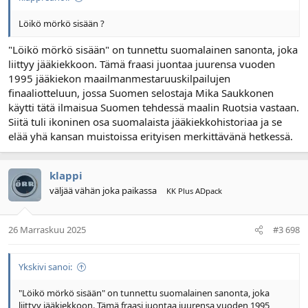
Löikö mörkö sisään ?
"Löikö mörkö sisään" on tunnettu suomalainen sanonta, joka
liittyy jääkiekkoon. Tämä fraasi juontaa juurensa vuoden
1995 jääkiekon maailmanmestaruuskilpailujen
finaaliotteluun, jossa Suomen selostaja Mika Saukkonen
käytti tätä ilmaisua Suomen tehdessä maalin Ruotsia vastaan.
Siitä tuli ikoninen osa suomalaista jääkiekkohistoriaa ja se
elää yhä kansan muistoissa erityisen merkittävänä hetkessä.
klappi
väljää vähän joka paikassa
KK Plus ADpack
26 Marraskuu 2025
#3 698
Ykskivi sanoi:
"Löikö mörkö sisään" on tunnettu suomalainen sanonta, joka
liittyy jääkiekkoon. Tämä fraasi juontaa juurensa vuoden 1995