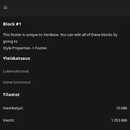
R
S
S
Block #1
This footer is unique to XenBase. You can edit all of these blocks by
going to
Style Properties -> Footer.
Yleiskatsaus
Lukemattomat
Viime toiminnot
Tilastot
Viestiketjut
10 086
Viestit
1 053 686