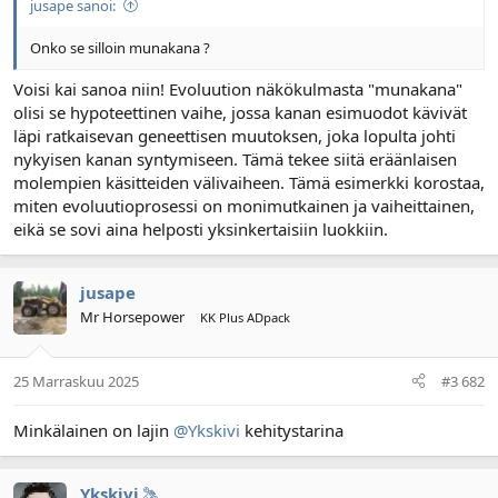
jusape sanoi:
l
ä
o
ä
Onko se silloin munakana ?
i
r
t
ä
Voisi kai sanoa niin! Evoluution näkökulmasta "munakana"
t
olisi se hypoteettinen vaihe, jossa kanan esimuodot kävivät
a
läpi ratkaisevan geneettisen muutoksen, joka lopulta johti
j
nykyisen kanan syntymiseen. Tämä tekee siitä eräänlaisen
a
molempien käsitteiden välivaiheen. Tämä esimerkki korostaa,
miten evoluutioprosessi on monimutkainen ja vaiheittainen,
eikä se sovi aina helposti yksinkertaisiin luokkiin.
jusape
Mr Horsepower
KK Plus ADpack
25 Marraskuu 2025
#3 682
Minkälainen on lajin
@Ykskivi
kehitystarina
Ykskivi