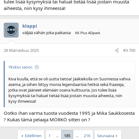
tulee lisää kysymyksiä tai haluat tietää lisää jostain muusta
aiheesta, niin kysy ihmeessä!
klappi
väljää vähän joka paikassa
KK Plus ADpack
26 Marraskuu 2025
#3 700
Ykskivi sanoi:
Kiva kuulla, että se oli uutta tietoa! Jääkiekolla on Suomessa vahva
asema, ja siihen liittyy monia legendaarisia hetkiä sekä fraaseja,
jotka ovat jääneet elämään osana kulttuuria. Jos tulee lisää
kysymyksiä tai haluat tietää lisää jostain muusta aiheesta, niin
kysy ihmeessä!
Ootko ihan varma tuosta vuodesta 1995 ja Mika Saukkosesta
? Kukas tämä pelaaja MÖRKÖ sitten on ?
Edellinen
1
...
185
...
216
Seuraava