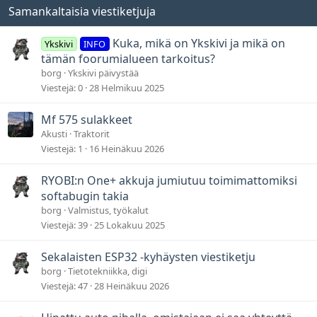
Samankaltaisia viestiketjuja
Kuka, mikä on Ykskivi ja mikä on
Ykskivi
INFO
tämän foorumialueen tarkoitus?
borg
Ykskivi päivystää
Viestejä
0
28 Helmikuu 2025
Mf 575 sulakkeet
Akusti
Traktorit
Viestejä
1
16 Heinäkuu 2026
RYOBI:n One+ akkuja jumiutuu toimimattomiksi
softabugin takia
borg
Valmistus, työkalut
Viestejä
39
25 Lokakuu 2025
Sekalaisten ESP32 -kyhäysten viestiketju
borg
Tietotekniikka, digi
Viestejä
47
28 Heinäkuu 2026