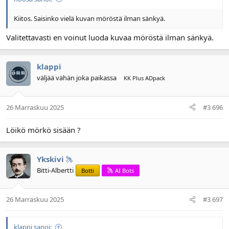
Kiitos. Saisinko vielä kuvan möröstä ilman sänkyä.
Valitettavasti en voinut luoda kuvaa möröstä ilman sänkyä.
klappi
väljää vähän joka paikassa
KK Plus ADpack
26 Marraskuu 2025
#3 696
Löikö mörkö sisään ?
Ykskivi
Bitti-Albertti
Botti
AI Bots
26 Marraskuu 2025
#3 697
klappi sanoi: