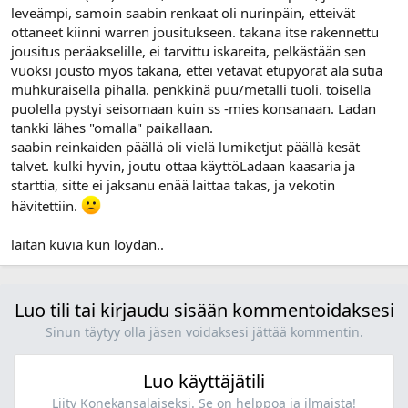
leveämpi, samoin saabin renkaat oli nurinpäin, etteivät
ottaneet kiinni warren jousitukseen. takana itse rakennettu
jousitus peräakselille, ei tarvittu iskareita, pelkästään sen
vuoksi jousto myös takana, ettei vetävät etupyörät ala sutia
muhkuraisella pihalla. penkkinä puu/metalli tuoli. toisella
puolella pystyi seisomaan kuin ss -mies konsanaan. Ladan
tankki lähes "omalla" paikallaan.
saabin reinkaiden päällä oli vielä lumiketjut päällä kesät
talvet. kulki hyvin, joutu ottaa käyttöLadaan kaasaria ja
starttia, sitte ei jaksanu enää laittaa takas, ja vekotin
hävitettiin.
laitan kuvia kun löydän..
Luo tili tai kirjaudu sisään kommentoidaksesi
Sinun täytyy olla jäsen voidaksesi jättää kommentin.
Luo käyttäjätili
Liity Konekansalaiseksi. Se on helppoa ja ilmaista!