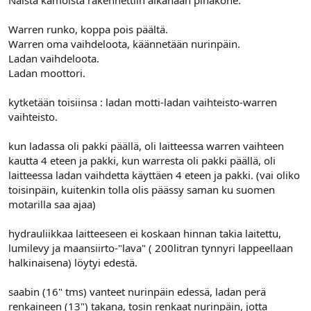
l
ä
o
ä
Warren runko, koppa pois päältä.
i
r
Warren oma vaihdeloota, käännetään nurinpäin.
t
ä
Ladan vaihdeloota.
t
Ladan moottori.
a
j
a
kytketään toisiinsa : ladan motti-ladan vaihteisto-warren
vaihteisto.
kun ladassa oli pakki päällä, oli laitteessa warren vaihteen
kautta 4 eteen ja pakki, kun warresta oli pakki päällä, oli
laitteessa ladan vaihdetta käyttäen 4 eteen ja pakki. (vai oliko
toisinpäin, kuitenkin tolla olis päässy saman ku suomen
motarilla saa ajaa)
hydrauliikkaa laitteeseen ei koskaan hinnan takia laitettu,
lumilevy ja maansiirto-"lava" ( 200litran tynnyri lappeellaan
halkinaisena) löytyi edestä.
saabin (16" tms) vanteet nurinpäin edessä, ladan perä
renkaineen (13") takana, tosin renkaat nurinpäin, jotta