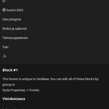
Suomi 2025
Ota yhteyttä
Ehdot ja säännöt
Tietosuojaseloste
Tuki
R
S
S
Block #1
This footer is unique to XenBase. You can edit all of these blocks by
going to
Style Properties -> Footer.
Yleiskatsaus