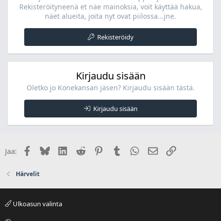
Rekisteröityneenä et näe mainoksia, voit käyttää hakua,
näet alueita, joita nyt ovat piilossa...jne.
Rekisteröidy
Kirjaudu sisään
Oletko jo Konekansan jäsen? Kirjaudu sisään tästä.
Kirjaudu sisään
Facebook
Bluesky
LinkedIn
Reddit
Pinterest
Tumblr
WhatsApp
Sähköposti
Linkki
Jaa:
Härvelit
Ulkoasun valinta