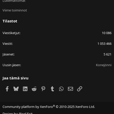
Lukemattomat
Viime toiminnot
Tilastot
Viestiketjut
10 086
Viestit
1 053 466
Jäsenet
5 621
Uusin jäsen
Konejönni
Jaa tämä sivu
Facebook
Bluesky
LinkedIn
Reddit
Pinterest
Tumblr
WhatsApp
Sähköposti
Linkki
®
Community platform by XenForo
© 2010-2025 XenForo Ltd.
Design by:
Pixel Exit