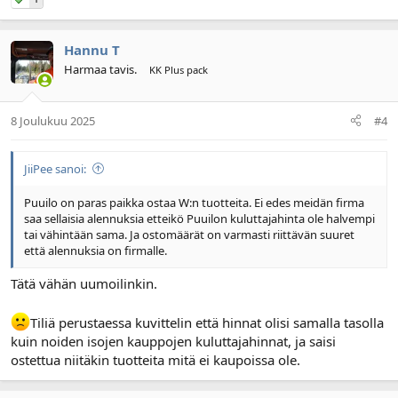
Hannu T
Harmaa tavis.
KK Plus pack
8 Joulukuu 2025
#4
JiiPee sanoi:
Puuilo on paras paikka ostaa W:n tuotteita. Ei edes meidän firma
saa sellaisia alennuksia etteikö Puuilon kuluttajahinta ole halvempi
tai vähintään sama. Ja ostomäärät on varmasti riittävän suuret
että alennuksia on firmalle.
Tätä vähän uumoilinkin.
Tiliä perustaessa kuvittelin että hinnat olisi samalla tasolla
kuin noiden isojen kauppojen kuluttajahinnat, ja saisi
ostettua niitäkin tuotteita mitä ei kaupoissa ole.