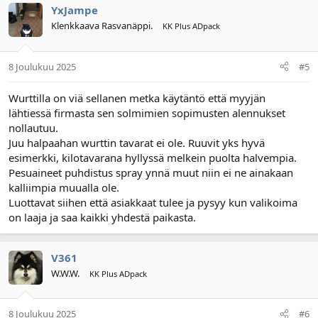
YxJampe
Klenkkaava Rasvanäppi.
KK Plus ADpack
8 Joulukuu 2025
#5
Wurttilla on viä sellanen metka käytäntö että myyjän
lähtiessä firmasta sen solmimien sopimusten alennukset
nollautuu.
Juu halpaahan wurttin tavarat ei ole. Ruuvit yks hyvä
esimerkki, kilotavarana hyllyssä melkein puolta halvempia.
Pesuaineet puhdistus spray ynnä muut niin ei ne ainakaan
kalliimpia muualla ole.
Luottavat siihen että asiakkaat tulee ja pysyy kun valikoima
on laaja ja saa kaikki yhdestä paikasta.
V361
W.W.W.
KK Plus ADpack
8 Joulukuu 2025
#6