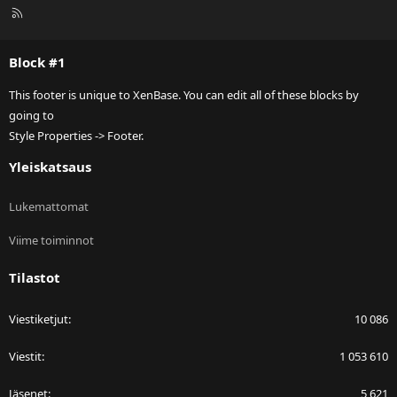
R
S
S
Block #1
This footer is unique to XenBase. You can edit all of these blocks by
going to
Style Properties -> Footer.
Yleiskatsaus
Lukemattomat
Viime toiminnot
Tilastot
Viestiketjut
10 086
Viestit
1 053 610
Jäsenet
5 621