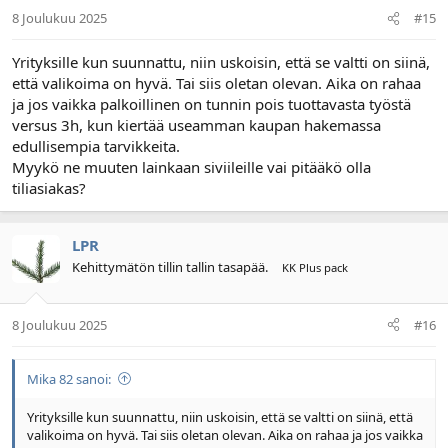
8 Joulukuu 2025
#15
Yrityksille kun suunnattu, niin uskoisin, että se valtti on siinä,
että valikoima on hyvä. Tai siis oletan olevan. Aika on rahaa
ja jos vaikka palkoillinen on tunnin pois tuottavasta työstä
versus 3h, kun kiertää useamman kaupan hakemassa
edullisempia tarvikkeita.
Myykö ne muuten lainkaan siviileille vai pitääkö olla
tiliasiakas?
LPR
Kehittymätön tillin tallin tasapää.
KK Plus pack
8 Joulukuu 2025
#16
Mika 82 sanoi:
Yrityksille kun suunnattu, niin uskoisin, että se valtti on siinä, että
valikoima on hyvä. Tai siis oletan olevan. Aika on rahaa ja jos vaikka