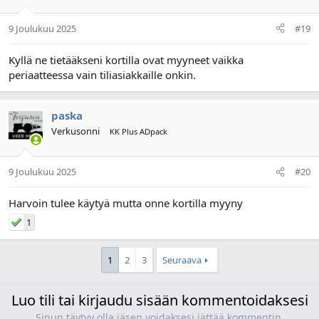
9 Joulukuu 2025
#19
Kyllä ne tietääkseni kortilla ovat myyneet vaikka
periaatteessa vain tiliasiakkaille onkin.
paska
Verkusonni
KK Plus ADpack
9 Joulukuu 2025
#20
Harvoin tulee käytyä mutta onne kortilla myyny
1
1
2
3
Seuraava
Luo tili tai kirjaudu sisään kommentoidaksesi
Sinun täytyy olla jäsen voidaksesi jättää kommentin.