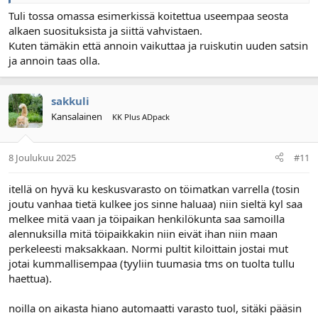
Tuli tossa omassa esimerkissä koitettua useempaa seosta
alkaen suosituksista ja siittä vahvistaen.
Kuten tämäkin että annoin vaikuttaa ja ruiskutin uuden satsin
ja annoin taas olla.
sakkuli
Kansalainen
KK Plus ADpack
8 Joulukuu 2025
#11
itellä on hyvä ku keskusvarasto on töimatkan varrella (tosin
joutu vanhaa tietä kulkee jos sinne haluaa) niin sieltä kyl saa
melkee mitä vaan ja töipaikan henkilökunta saa samoilla
alennuksilla mitä töipaikkakin niin eivät ihan niin maan
perkeleesti maksakkaan. Normi pultit kiloittain jostai mut
jotai kummallisempaa (tyyliin tuumasia tms on tuolta tullu
haettua).
noilla on aikasta hiano automaatti varasto tuol, sitäki pääsin