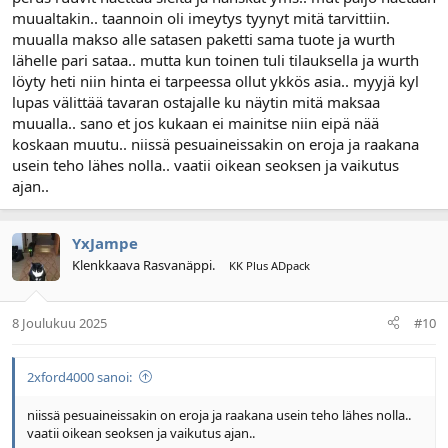
muualtakin.. taannoin oli imeytys tyynyt mitä tarvittiin.
muualla makso alle satasen paketti sama tuote ja wurth
lähelle pari sataa.. mutta kun toinen tuli tilauksella ja wurth
löyty heti niin hinta ei tarpeessa ollut ykkös asia.. myyjä kyl
lupas välittää tavaran ostajalle ku näytin mitä maksaa
muualla.. sano et jos kukaan ei mainitse niin eipä nää
koskaan muutu.. niissä pesuaineissakin on eroja ja raakana
usein teho lähes nolla.. vaatii oikean seoksen ja vaikutus
ajan..
YxJampe
Klenkkaava Rasvanäppi.
KK Plus ADpack
8 Joulukuu 2025
#10
2xford4000 sanoi:
niissä pesuaineissakin on eroja ja raakana usein teho lähes nolla..
vaatii oikean seoksen ja vaikutus ajan..