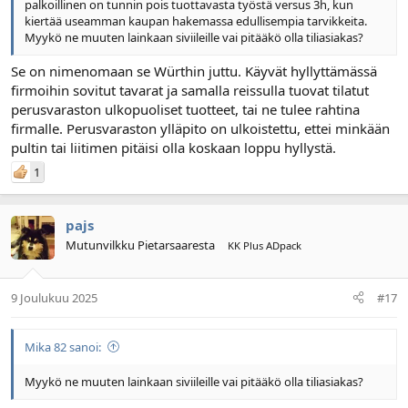
palkoillinen on tunnin pois tuottavasta työstä versus 3h, kun
kiertää useamman kaupan hakemassa edullisempia tarvikkeita.
Myykö ne muuten lainkaan siviileille vai pitääkö olla tiliasiakas?
Se on nimenomaan se Würthin juttu. Käyvät hyllyttämässä
firmoihin sovitut tavarat ja samalla reissulla tuovat tilatut
perusvaraston ulkopuoliset tuotteet, tai ne tulee rahtina
firmalle. Perusvaraston ylläpito on ulkoistettu, ettei minkään
pultin tai liitimen pitäisi olla koskaan loppu hyllystä.
1
pajs
Mutunvilkku Pietarsaaresta
KK Plus ADpack
9 Joulukuu 2025
#17
Mika 82 sanoi:
Myykö ne muuten lainkaan siviileille vai pitääkö olla tiliasiakas?