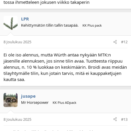
tossa ihmetteleen jokusen viikko takaperin
LPR
Kehittymätön tillin tallin tasapää.
KK Plus pack
8 Joulukuu 2025
#12
Ei ole iso alennus, mutta Würth antaa nykyään MTK:n
jäsenille alennuksen, jos sinne tilin avaa. Tuotteesta riippuu
alennus, n. 10 % luokkaa on keskimäärin. Broidi avas meidän
tilayhtymälle tilin, kun jotain tarvis, mitä ei kauppaketjujen
kautta saa.
jusape
Mr Horsepower
KK Plus ADpack
8 Joulukuu 2025
#13