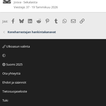
Josva
Sekalaista
Viestejä
37
19 Tammikuu 2026
Facebook
Bluesky
LinkedIn
Reddit
Pinterest
Tumblr
WhatsApp
Sähköposti
Linkki
Jaa:
Koneharrastajan hankintakanavat
Ulkoasun valinta
Suomi 2025
Ota yhteyttä
Ehdot ja säännöt
Tietosuojaseloste
Tuki