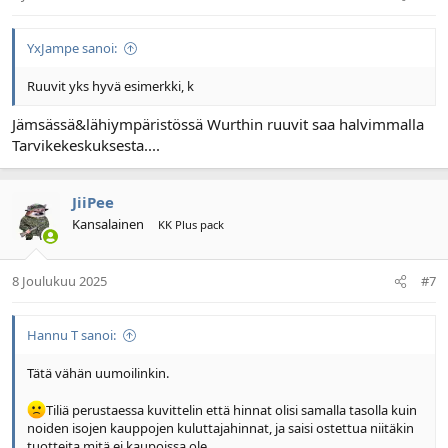
YxJampe sanoi:
Ruuvit yks hyvä esimerkki, k
Jämsässä&lähiympäristössä Wurthin ruuvit saa halvimmalla
Tarvikekeskuksesta....
JiiPee
Kansalainen
KK Plus pack
8 Joulukuu 2025
#7
Hannu T sanoi:
Tätä vähän uumoilinkin.
Tiliä perustaessa kuvittelin että hinnat olisi samalla tasolla kuin
noiden isojen kauppojen kuluttajahinnat, ja saisi ostettua niitäkin
tuotteita mitä ei kaupoissa ole.