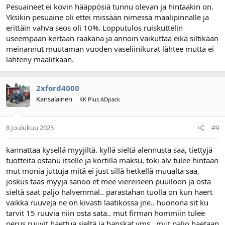
Pesuaineet ei kovin hääppösiä tunnu olevan ja hintaakin on.
Yksikin pesuaine oli ettei missään nimessä maalipinnalle ja
erittäin vahva seos oli 10%. Lopputulos ruiskuttelin
useempaan kertaan raakana ja annoin vaikuttaa eikä siltikään
meinannut muutaman vuoden vaseliinikurat lähtee mutta ei
lähteny maalitkaan.
2xford4000
Kansalainen
KK Plus ADpack
8 Joulukuu 2025
#9
kannattaa kysellä myyjiltä. kyllä sieltä alennusta saa, tiettyjä
tuotteita ostanu itselle ja kortilla maksu, toki alv tulee hintaan
mut monia juttuja mitä ei just sillä hetkellä muualta saa,
joskus taas myyjä sanoo et mee viereiseen puuiloon ja osta
sieltä saat paljo halvemmal.. parastahan tuolla on kun haert
vaikka ruuveja ne on kivasti laatikossa jne.. huonona sit ku
tarvit 15 ruuvia niin osta sata.. mut firman hommiin tulee
perus ruuvit haettua sieltä ja hanskat yms.. mut paljo haetaan