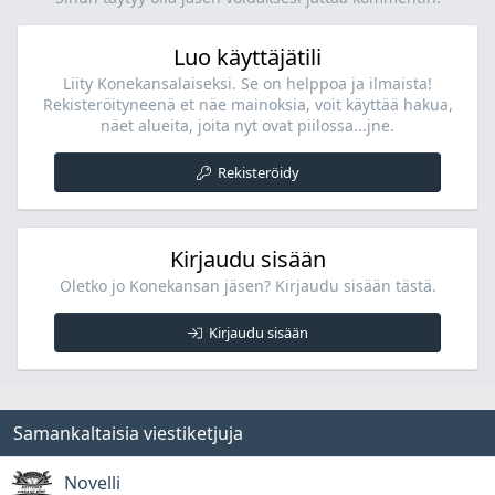
Luo käyttäjätili
Liity Konekansalaiseksi. Se on helppoa ja ilmaista!
Rekisteröityneenä et näe mainoksia, voit käyttää hakua,
näet alueita, joita nyt ovat piilossa...jne.
Rekisteröidy
Kirjaudu sisään
Oletko jo Konekansan jäsen? Kirjaudu sisään tästä.
Kirjaudu sisään
Samankaltaisia viestiketjuja
Novelli