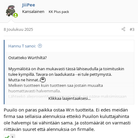
JiiPee
Kansalainen
KK Plus pack
8 Joulukuu 2025
#3
Hannu T sanoi:
Ostatteko Würthiltä?
Myymälöitä on ihan mukavasti tässä lähiseudulla ja toimituskin
tulee kympillä. Tavara on laadukasta - ei tule pettymystä.
Mutta ne hinnat..
Melkein tuotteen kuin tuotteen saa jostain muualta
huomattavasti halvemmalla.
Lähteekö aleprosentit nousemaan ikinä, jos pääse maksimissaan
Klikkaa laajentaaksesi...
muutaman tonnin vuosiostoihin?
Puuilo on paras paikka ostaa W:n tuotteita. Ei edes meidän
firma saa sellaisia alennuksia etteikö Puuilon kuluttajahinta
ole halvempi tai vähintään sama. Ja ostomäärät on varmasti
riittävän suuret että alennuksia on firmalle.
1