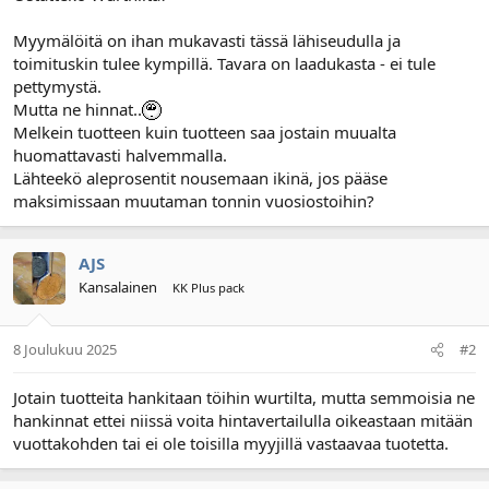
l
ä
o
ä
Myymälöitä on ihan mukavasti tässä lähiseudulla ja
i
r
toimituskin tulee kympillä. Tavara on laadukasta - ei tule
t
ä
pettymystä.
t
Mutta ne hinnat..
a
Melkein tuotteen kuin tuotteen saa jostain muualta
j
huomattavasti halvemmalla.
a
Lähteekö aleprosentit nousemaan ikinä, jos pääse
maksimissaan muutaman tonnin vuosiostoihin?
AJS
Kansalainen
KK Plus pack
8 Joulukuu 2025
#2
Jotain tuotteita hankitaan töihin wurtilta, mutta semmoisia ne
hankinnat ettei niissä voita hintavertailulla oikeastaan mitään
vuottakohden tai ei ole toisilla myyjillä vastaavaa tuotetta.