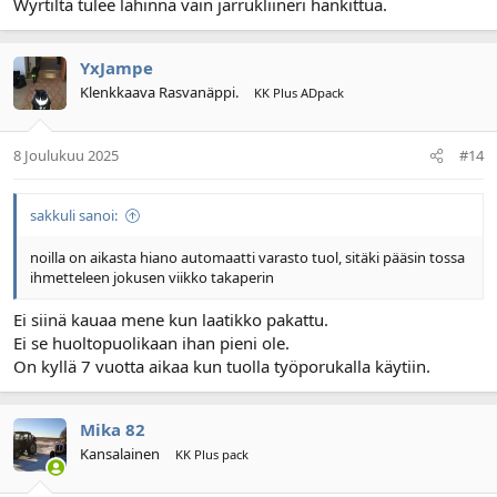
Wyrtiltä tulee lähinnä vain jarrukliineri hankittua.
YxJampe
Klenkkaava Rasvanäppi.
KK Plus ADpack
8 Joulukuu 2025
#14
sakkuli sanoi:
noilla on aikasta hiano automaatti varasto tuol, sitäki pääsin tossa
ihmetteleen jokusen viikko takaperin
Ei siinä kauaa mene kun laatikko pakattu.
Ei se huoltopuolikaan ihan pieni ole.
On kyllä 7 vuotta aikaa kun tuolla työporukalla käytiin.
Mika 82
Kansalainen
KK Plus pack