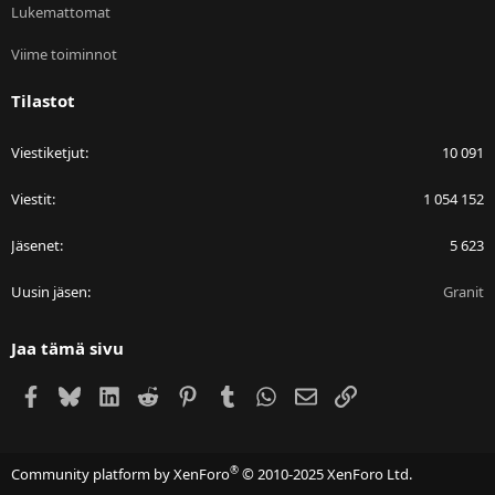
Lukemattomat
Viime toiminnot
Tilastot
Viestiketjut
10 091
Viestit
1 054 152
Jäsenet
5 623
Uusin jäsen
Granit
Jaa tämä sivu
Facebook
Bluesky
LinkedIn
Reddit
Pinterest
Tumblr
WhatsApp
Sähköposti
Linkki
®
Community platform by XenForo
© 2010-2025 XenForo Ltd.