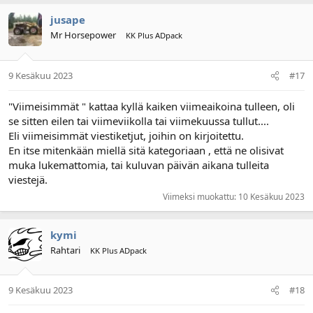
jusape
Mr Horsepower
KK Plus ADpack
9 Kesäkuu 2023
#17
"Viimeisimmät " kattaa kyllä kaiken viimeaikoina tulleen, oli
se sitten eilen tai viimeviikolla tai viimekuussa tullut....
Eli viimeisimmät viestiketjut, joihin on kirjoitettu.
En itse mitenkään miellä sitä kategoriaan , että ne olisivat
muka lukemattomia, tai kuluvan päivän aikana tulleita
viestejä.
Viimeksi muokattu:
10 Kesäkuu 2023
kymi
Rahtari
KK Plus ADpack
9 Kesäkuu 2023
#18