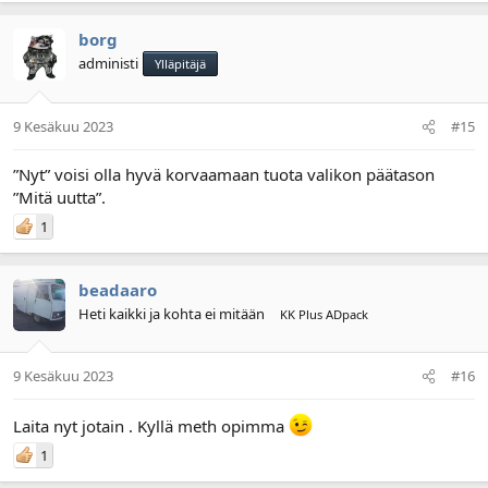
borg
administi
Ylläpitäjä
9 Kesäkuu 2023
#15
”Nyt” voisi olla hyvä korvaamaan tuota valikon päätason
”Mitä uutta”.
1
beadaaro
Heti kaikki ja kohta ei mitään
KK Plus ADpack
9 Kesäkuu 2023
#16
Laita nyt jotain . Kyllä meth opimma
1