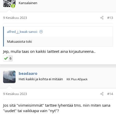
Kansalainen
9 Kesäkuu 2023
#13
alfred_j_kwak sanoi:
Makuasiota toki
Jep, mulla taas on kaikki laitteet aina kirjautuneena..
6
beadaaro
Heti kaikki ja kohta ei mitään
KK Plus ADpack
9 Kesäkuu 2023
#14
Jos sitä "viimeisimmät" tarttee lyhentää tms. niin miten sana
"uudet" tai vaikkapa vain "nyt"?