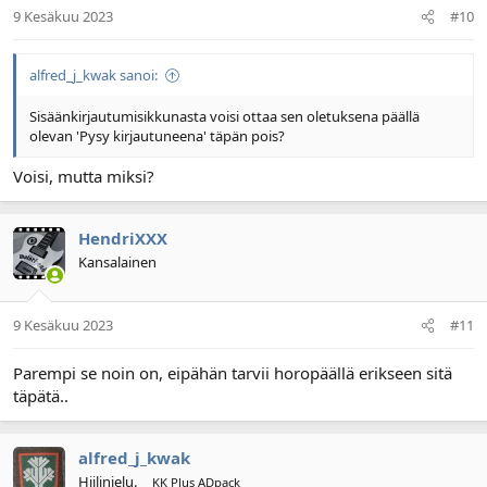
9 Kesäkuu 2023
#10
alfred_j_kwak sanoi:
Sisäänkirjautumisikkunasta voisi ottaa sen oletuksena päällä
olevan 'Pysy kirjautuneena' täpän pois?
Voisi, mutta miksi?
HendriXXX
Kansalainen
9 Kesäkuu 2023
#11
Parempi se noin on, eipähän tarvii horopäällä erikseen sitä
täpätä..
alfred_j_kwak
Hiilinielu.
KK Plus ADpack