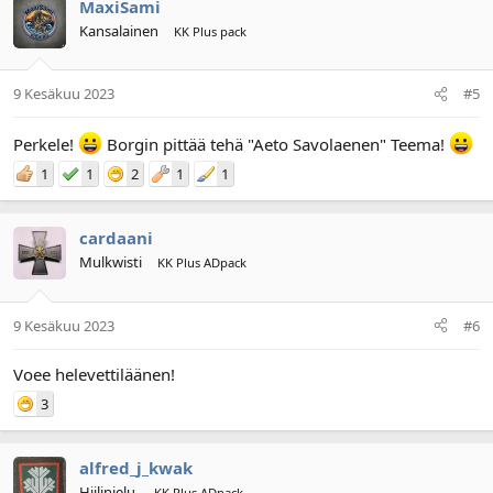
MaxiSami
Kansalainen
KK Plus pack
9 Kesäkuu 2023
#5
Perkele!
Borgin pittää tehä "Aeto Savolaenen" Teema!
1
1
2
1
1
cardaani
Mulkwisti
KK Plus ADpack
9 Kesäkuu 2023
#6
Voee helevettiläänen!
3
alfred_j_kwak
Hiilinielu.
KK Plus ADpack