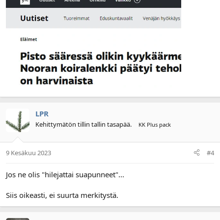
LPR
Kehittymätön tillin tallin tasapää.
KK Plus pack
9 Kesäkuu 2023
#4
Jos ne olis "hilejattai suapunneet"...
Siis oikeasti, ei suurta merkitystä.