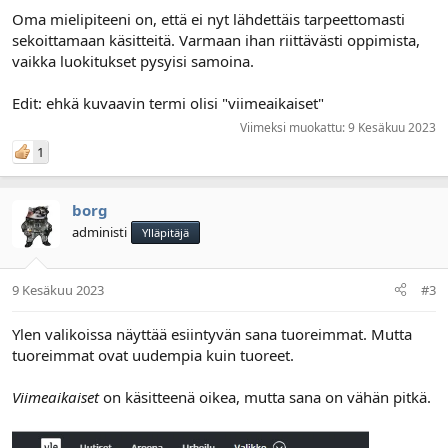
Oma mielipiteeni on, että ei nyt lähdettäis tarpeettomasti
sekoittamaan käsitteitä. Varmaan ihan riittävästi oppimista,
vaikka luokitukset pysyisi samoina.
Edit: ehkä kuvaavin termi olisi "viimeaikaiset"
Viimeksi muokattu:
9 Kesäkuu 2023
1
borg
administi
Ylläpitäjä
9 Kesäkuu 2023
#3
Ylen valikoissa näyttää esiintyvän sana tuoreimmat. Mutta
tuoreimmat ovat uudempia kuin tuoreet.
Viimeaikaiset
on käsitteenä oikea, mutta sana on vähän pitkä.