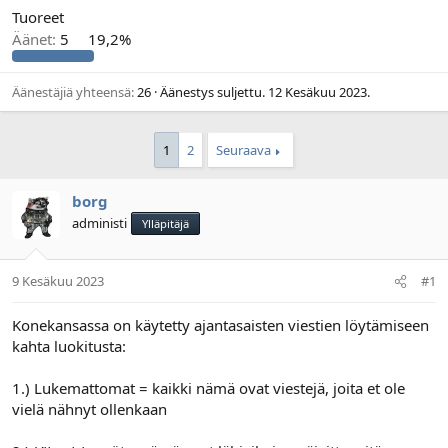
Tuoreet
l
ä
o
ä
Äänet:
5
19,2%
i
r
t
ä
t
Äänestäjiä yhteensä
26
Äänestys suljettu.
12 Kesäkuu 2023
.
a
j
a
1
2
Seuraava
borg
administi
Ylläpitäjä
9 Kesäkuu 2023
#1
Konekansassa on käytetty ajantasaisten viestien löytämiseen
kahta luokitusta:
1.) Lukemattomat = kaikki nämä ovat viestejä, joita et ole
vielä nähnyt ollenkaan