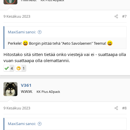
9 Kesäkuu 2023
#7
MaxiSami sanoi:
Perkele!
Borgin pittää tehä "Aeto Savolaenen" Teema!
Hitostako sitä sitten tietää onko viestejä vai ei - suattaapa olla
vuan suattaapa olla olemattannii.
4
1
V361
W.W.W.
KK Plus ADpack
9 Kesäkuu 2023
#8
MaxiSami sanoi: