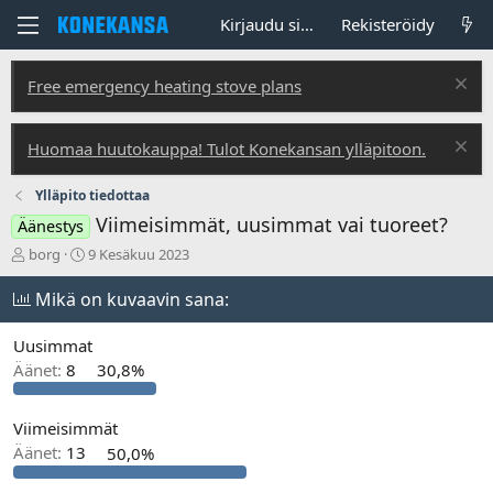
Kirjaudu sisään
Rekisteröidy
Free emergency heating stove plans
Huomaa huutokauppa! Tulot Konekansan ylläpitoon.
Ylläpito tiedottaa
Viimeisimmät, uusimmat vai tuoreet?
Äänestys
V
A
borg
9 Kesäkuu 2023
i
l
e
o
Mikä on kuvaavin sana:
s
i
t
t
Uusimmat
i
u
Äänet:
8
30,8%
k
s
e
p
t
ä
Viimeisimmät
j
i
u
v
Äänet:
13
50,0%
n
ä
a
m