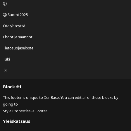
Suomi 2025
Ota yhteyttä
Ehdot ja säännöt
Tietosuojaseloste
Tuki
R
S
S
Block #1
This footer is unique to XenBase. You can edit all of these blocks by
going to
Style Properties -> Footer.
Yleiskatsaus