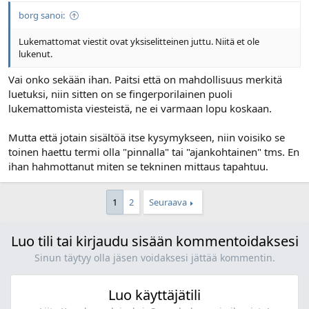
borg sanoi:
Lukemattomat viestit ovat yksiselitteinen juttu. Niitä et ole
lukenut.
Vai onko sekään ihan. Paitsi että on mahdollisuus merkitä
luetuksi, niin sitten on se fingerporilainen puoli
lukemattomista viesteistä, ne ei varmaan lopu koskaan.
Mutta että jotain sisältöä itse kysymykseen, niin voisiko se
toinen haettu termi olla "pinnalla" tai "ajankohtainen" tms. En
ihan hahmottanut miten se tekninen mittaus tapahtuu.
1
2
Seuraava
Luo tili tai kirjaudu sisään kommentoidaksesi
Sinun täytyy olla jäsen voidaksesi jättää kommentin.
Luo käyttäjätili