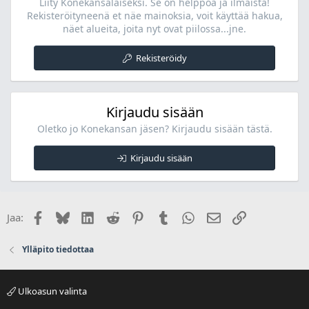
Liity Konekansalaiseksi. Se on helppoa ja ilmaista!
Rekisteröityneenä et näe mainoksia, voit käyttää hakua,
näet alueita, joita nyt ovat piilossa...jne.
Rekisteröidy
Kirjaudu sisään
Oletko jo Konekansan jäsen? Kirjaudu sisään tästä.
Kirjaudu sisään
Facebook
Bluesky
LinkedIn
Reddit
Pinterest
Tumblr
WhatsApp
Sähköposti
Linkki
Jaa:
Ylläpito tiedottaa
Ulkoasun valinta