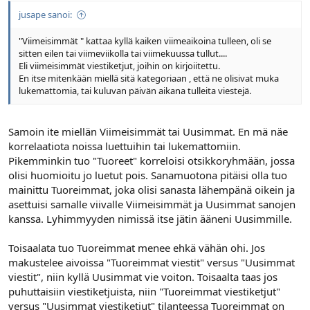
jusape sanoi:
"Viimeisimmät " kattaa kyllä kaiken viimeaikoina tulleen, oli se
sitten eilen tai viimeviikolla tai viimekuussa tullut....
Eli viimeisimmät viestiketjut, joihin on kirjoiitettu.
En itse mitenkään miellä sitä kategoriaan , että ne olisivat muka
lukemattomia, tai kuluvan päivän aikana tulleita viestejä.
Samoin ite miellän Viimeisimmät tai Uusimmat. En mä näe
korrelaatiota noissa luettuihin tai lukemattomiin.
Pikemminkin tuo "Tuoreet" korreloisi otsikkoryhmään, jossa
olisi huomioitu jo luetut pois. Sanamuotona pitäisi olla tuo
mainittu Tuoreimmat, joka olisi sanasta lähempänä oikein ja
asettuisi samalle viivalle Viimeisimmät ja Uusimmat sanojen
kanssa. Lyhimmyyden nimissä itse jätin ääneni Uusimmille.
Toisaalata tuo Tuoreimmat menee ehkä vähän ohi. Jos
makustelee aivoissa "Tuoreimmat viestit" versus "Uusimmat
viestit", niin kyllä Uusimmat vie voiton. Toisaalta taas jos
puhuttaisiin viestiketjuista, niin "Tuoreimmat viestiketjut"
versus "Uusimmat viestiketjut" tilanteessa Tuoreimmat on