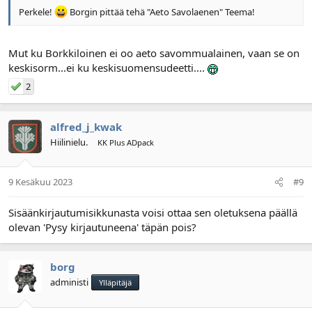
Perkele!
Borgin pittää tehä "Aeto Savolaenen" Teema!
Mut ku Borkkiloinen ei oo aeto savommualainen, vaan se on
keskisorm...ei ku keskisuomensudeetti....
2
alfred_j_kwak
Hiilinielu.
KK Plus ADpack
9 Kesäkuu 2023
#9
Sisäänkirjautumisikkunasta voisi ottaa sen oletuksena päällä
olevan 'Pysy kirjautuneena' täpän pois?
borg
administi
Ylläpitäjä