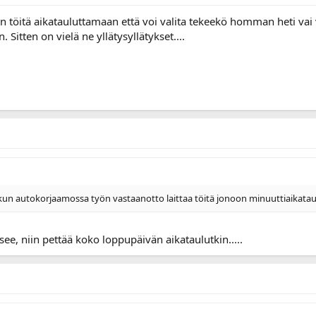
töitä aikatauluttamaan että voi valita tekeekö homman heti vai vä
itten on vielä ne yllätysyllätykset....
kun autokorjaamossa työn vastaanotto laittaa töitä jonoon minuuttiaikataul
e, niin pettää koko loppupäivän aikataulutkin.....