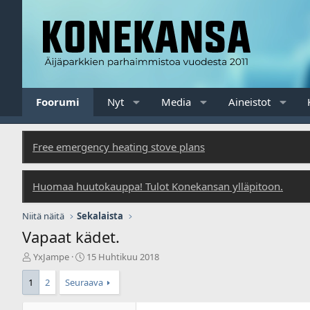
Foorumi
Nyt
Media
Aineistot
Free emergency heating stove plans
Huomaa huutokauppa! Tulot Konekansan ylläpitoon.
Niitä näitä
Sekalaista
Vapaat kädet.
V
A
YxJampe
15 Huhtikuu 2018
i
l
e
o
1
2
Seuraava
s
i
t
t