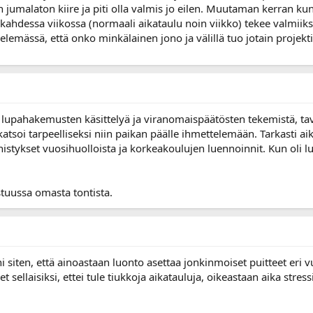
on jumalaton kiire ja piti olla valmis jo eilen. Muutaman kerran ku
 kahdessa viikossa (normaali aikataulu noin viikko) tekee valmiiks
emässä, että onko minkälainen jono ja välillä tuo jotain projekti
 lupahakemusten käsittelyä ja viranomaispäätösten tekemistä, tavo
katsoi tarpeelliseksi niin paikan päälle ihmettelemään. Tarkasti ai
nistykset vuosihuolloista ja korkeakoulujen luennoinnit. Kun oli 
stuussa omasta tontista.
siten, että ainoastaan luonto asettaa jonkinmoiset puitteet eri vu
t sellaisiksi, ettei tule tiukkoja aikatauluja, oikeastaan aika stres