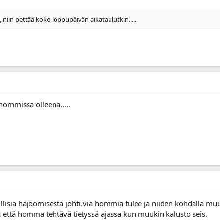
niin pettää koko loppupäivän aikataulutkin.....
hommissa olleena.....
/ äkillisiä hajoomisesta johtuvia hommia tulee ja niiden kohdalla 
että homma tehtävä tietyssä ajassa kun muukin kalusto seis.