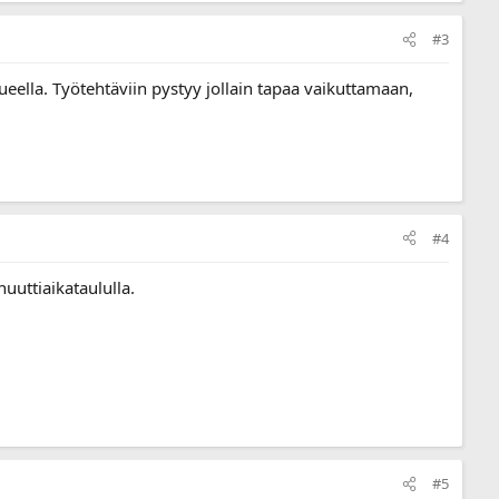
#3
alueella. Työtehtäviin pystyy jollain tapaa vaikuttamaan,
#4
uuttiaikataululla.
#5