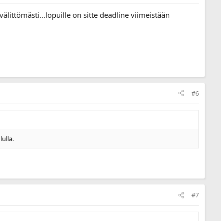
littömästi...lopuille on sitte deadline viimeistään
#6
ulla.
#7