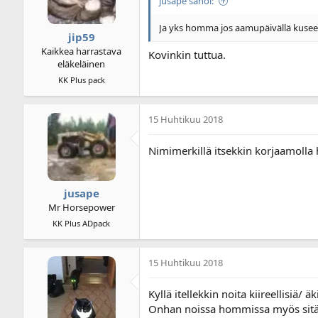
jusape sanoi:
Ja yks homma jos aamupäivällä kusee, 
jip59
Kaikkea harrastava
Kovinkin tuttua.
eläkeläinen
KK Plus pack
15 Huhtikuu 2018
Nimimerkillä itsekkin korjaamolla 
jusape
Mr Horsepower
KK Plus ADpack
15 Huhtikuu 2018
Kyllä itellekkin noita kiireellisiä
Onhan noissa hommissa myös sitä 