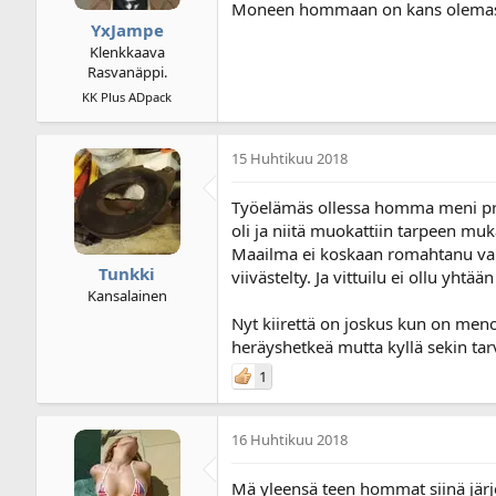
Moneen hommaan on kans olemassa a
YxJampe
Klenkkaava
Rasvanäppi.
KK Plus ADpack
15 Huhtikuu 2018
Työelämäs ollessa homma meni proje
oli ja niitä muokattiin tarpeen m
Maailma ei koskaan romahtanu vaikka
Tunkki
viivästelty. Ja vittuilu ei ollu yh
Kansalainen
Nyt kiirettä on joskus kun on meno
heräyshetkeä mutta kyllä sekin ta
1
16 Huhtikuu 2018
Mä yleensä teen hommat siinä järje