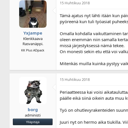
15 Huhtikuu 2018
i
u
k
s
e
p
Tämä ajatus nyt lähti itään kun päi
t
ä
pyöreenä kun tuli työasiat puheeksi 
j
i
u
v
YxJampe
Omalla kohdalla vaikuttaminen tar
n
ä
Klenkkaava
oleen enemmän niin samalla kertaa
a
m
Rasvanäppi.
l
ä
missä järjestyksessä nämä tekee.
o
ä
KK Plus ADpack
On monesti sekin etu että voi valka
i
r
t
ä
Mitenkäs muilla kuinka pystyy vai
t
a
j
15 Huhtikuu 2018
a
Periaatteessa kai voisi aikataulu
päälle eikä siinä oikein auta muu k
borg
Työ on ohutlevyrakenteiden suunnitt
administi
Juuri nyt on hermo aika tiukilla. V
Ylläpitäjä