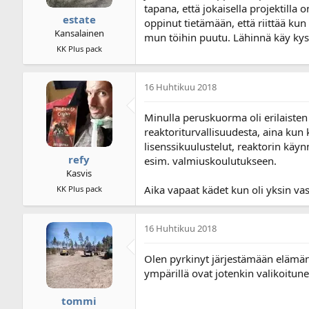
tapana, että jokaisella projektilla 
estate
oppinut tietämään, että riittää kun
Kansalainen
mun töihin puutu. Lähinnä käy kysel
KK Plus pack
16 Huhtikuu 2018
Minulla peruskuorma oli erilaisten
reaktoriturvallisuudesta, aina kun 
lisenssikuulustelut, reaktorin käyn
refy
esim. valmiuskoulutukseen.
Kasvis
Aika vapaat kädet kun oli yksin va
KK Plus pack
16 Huhtikuu 2018
Olen pyrkinyt järjestämään elämäni 
ympärillä ovat jotenkin valikoitunee
tommi