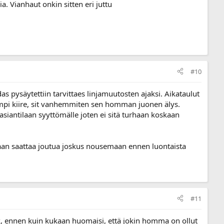
Vianhaut onkin sitten eri juttu
#10
s pysäytettiin tarvittaes linjamuutosten ajaksi. Aikataulut
ämpi kiire, sit vanhemmiten sen homman juonen älys.
asiantilaan syyttömälle joten ei sitä turhaan koskaan
inaan saattaa joutua joskus nousemaan ennen luontaista
#11
kk, ennen kuin kukaan huomaisi, että jokin homma on ollut