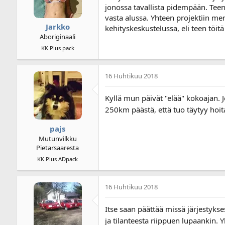
jonossa tavallista pidempään. Teen 
vasta alussa. Yhteen projektiin m
Jarkko
kehityskeskustelussa, eli teen töitä
Aboriginaali
KK Plus pack
16 Huhtikuu 2018
Kyllä mun päivät "elää" kokoajan. Jo
250km päästä, että tuo täytyy hoi
pajs
Mutunvilkku
Pietarsaaresta
KK Plus ADpack
16 Huhtikuu 2018
Itse saan päättää missä järjestykse
ja tilanteesta riippuen lupaankin.