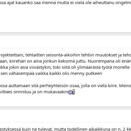
jat kauanko saa mennä mutta ei vielä ole aiheuttanu ongelmia. 
kteittain, tehtaitten seisonta-aikoihin tehtiin muutokset ja tehda
ukaan, kiirehän on aina jonkun keksimä juttu. Nuorempana oli en
 jokin asia viivästykin, toki siitä oli ylimäärästä työtä monelle 
tään sen vähäsempää vaikka kaikki olis menny putkeen
ssa auttamaan sitä perheyhteisön osaa, jolla on vielä kiire. Me
rvittaes onnistuu ja on mukavaakin
styksessä kuin ne tulevat, mutta todellinen aikaikkuna on n. 2 