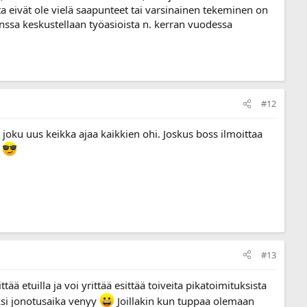
tta eivät ole vielä saapunteet tai varsinainen tekeminen on
ssa keskustellaan työasioista n. kerran vuodessa
#12
ä joku uus keikka ajaa kaikkien ohi. Joskus boss ilmoittaa
.
#13
ä etuilla ja voi yrittää esittää toiveita pikatoimituksista
ksi jonotusaika venyy
Joillakin kun tuppaa olemaan