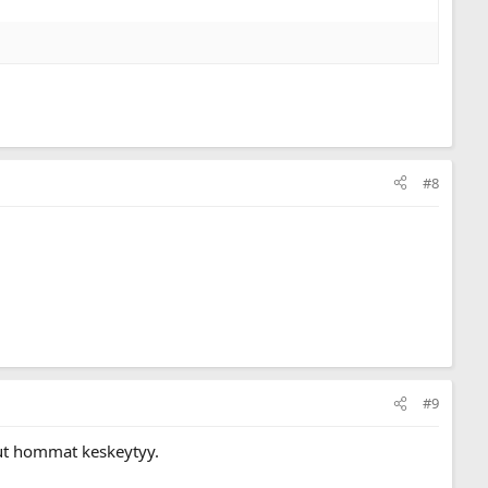
#8
#9
muut hommat keskeytyy.