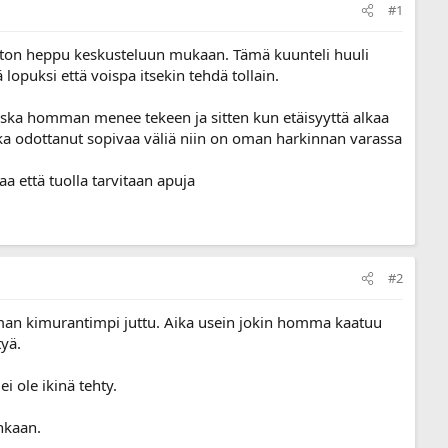
#1
ntematon heppu keskusteluun mukaan. Tämä kuunteli huuli
 lopuksi että voispa itsekin tehdä tollain.
oska homman menee tekeen ja sitten kun etäisyyttä alkaa
a odottanut sopivaa väliä niin on oman harkinnan varassa
a että tuolla tarvitaan apuja
#2
eman kimurantimpi juttu. Aika usein jokin homma kaatuu
tyä.
i ole ikinä tehty.
inkaan.