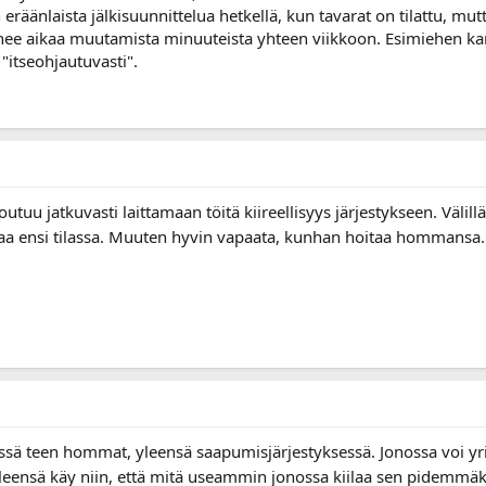
eräänlaista jälkisuunnittelua hetkellä, kun tavarat on tilattu, mu
enee aikaa muutamista minuuteista yhteen viikkoon. Esimiehen kan
 "itseohjautuvasti".
utuu jatkuvasti laittamaan töitä kiireellisyys järjestykseen. Välill
taa ensi tilassa. Muuten hyvin vapaata, kunhan hoitaa hommansa
ssä teen hommat, yleensä saapumisjärjestyksessä. Jonossa voi yrittä
 Yleensä käy niin, että mitä useammin jonossa kiilaa sen pidemmä