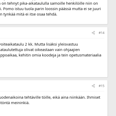
n on tehnyt pika-aikataululla samoille henkilöille niin on
i. Pomo istuu tuola parin loossin päässä mutta ei se juuri
n tynkää mitä ei itse osaa tehdä.
#14
iteaikataulu 2 kk. Mutta lisäksi yleisvastuu
kataulutettuja olivat oikeastaan vain ohjaajien
luppoaikaa, kehitin omia koodeja ja tein opetusmateriaalia
#15
odenaikoina tehtäville töille, eikä aina niinkään. Ihmiset
sitöntä meininkiä.