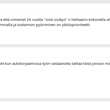
a että viimeiset 26 vuotta "siisti sisätyö" n hehtaarin kokoisella 
mmalla ja tuotannon pyöriminen on ykkösprioriteetti.
le kun autokorjaamossa työn vastaanotto laittaa töitä jonoon min