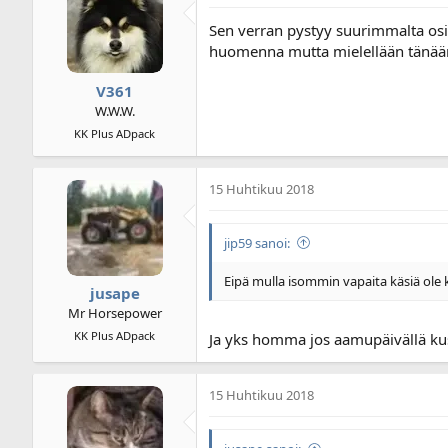
Sen verran pystyy suurimmalta osin 
huomenna mutta mielellään tänään. S
V361
W.W.W.
KK Plus ADpack
15 Huhtikuu 2018
jip59 sanoi:
Eipä mulla isommin vapaita käsiä ole 
jusape
Mr Horsepower
KK Plus ADpack
Ja yks homma jos aamupäivällä kuse
15 Huhtikuu 2018