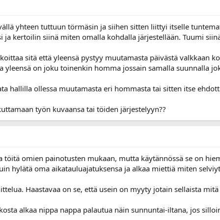
vällä yhteen tuttuun törmäsin ja siihen sitten liittyi itselle tu
ja kertoilin siinä miten omalla kohdalla järjestellään. Tuumi siinä
koittaa sitä että yleensä pystyy muutamasta päivästä valkkaan k
 yleensä on joku toinenkin homma jossain samalla suunnalla jok
ta hallilla ollessa muutamasta eri hommasta tai sitten itse ehdotta
kuttamaan työn kuvaansa tai töiden järjestelyyn??
ttaa töitä omien painotusten mukaan, mutta käytännössä se on hi
uin hylätä oma aikatauluajatuksensa ja alkaa miettiä miten selviy
elua. Haastavaa on se, että usein on myyty jotain sellaista mitä e
iikosta alkaa nippa nappa palautua näin sunnuntai-iltana, jos sillo