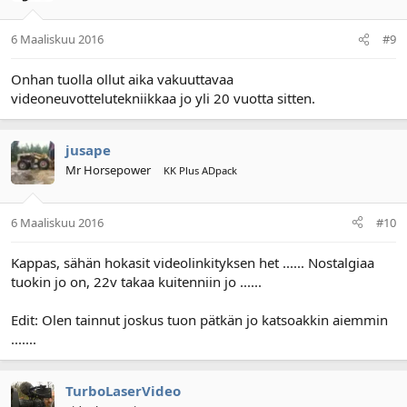
6 Maaliskuu 2016
#9
Onhan tuolla ollut aika vakuuttavaa
videoneuvottelutekniikkaa jo yli 20 vuotta sitten.
jusape
Mr Horsepower
KK Plus ADpack
6 Maaliskuu 2016
#10
Kappas, sähän hokasit videolinkityksen het ...... Nostalgiaa
tuokin jo on, 22v takaa kuitenniin jo ......
Edit: Olen tainnut joskus tuon pätkän jo katsoakkin aiemmin
.......
TurboLaserVideo