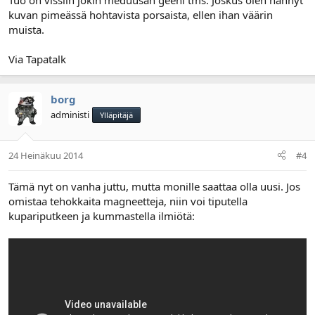
Tuo on vissiin jokin meduusan geeni tms. Joskus olen nähnyt
kuvan pimeässä hohtavista porsaista, ellen ihan väärin
muista.
Via Tapatalk
borg
administi
Ylläpitäjä
24 Heinäkuu 2014
#4
Tämä nyt on vanha juttu, mutta monille saattaa olla uusi. Jos
omistaa tehokkaita magneetteja, niin voi tiputella
kupariputkeen ja kummastella ilmiötä: