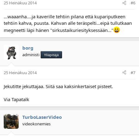
25 Heinäkuu 2014
#6
...waaanha....ja kaverille tehtiin pilana että kupariputkeen
tehtiin kahva, puusta. Kahvan alle teräspelti...eipä tullutkaan
megneetti läpi hänen "sirkustaikuriesityksessään..."
borg
administi
Ylläpitäjä
25 Heinäkuu 2014
#7
Jekutitte jekuttajaa. Siitä saa kaksinkertaiset pisteet.
Via Tapatalk
TurboLaserVideo
videokonemies