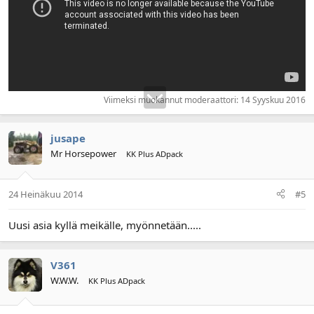
Viimeksi muokannut moderaattori:
14 Syyskuu 2016
jusape
Mr Horsepower
KK Plus ADpack
24 Heinäkuu 2014
#5
Uusi asia kyllä meikälle, myönnetään.....
V361
W.W.W.
KK Plus ADpack