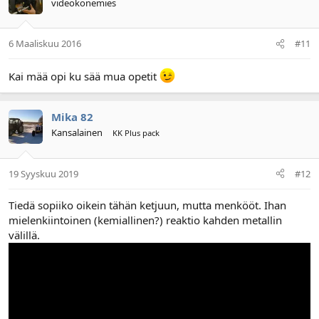
videokonemies
6 Maaliskuu 2016
#11
Kai mää opi ku sää mua opetit
Mika 82
Kansalainen
KK Plus pack
19 Syyskuu 2019
#12
Tiedä sopiiko oikein tähän ketjuun, mutta menkööt. Ihan
mielenkiintoinen (kemiallinen?) reaktio kahden metallin
välillä.