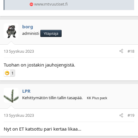
www.mtvuutiset.fi
borg
administi
Ylläpitäjä
13 Syyskuu 2023
#18
Tuohan on jostakin jauhojengistä.
1
LPR
Kehittymätön tillin tallin tasapää.
KK Plus pack
13 Syyskuu 2023
#19
Nyt on ET katsottu pari kertaa likaa...