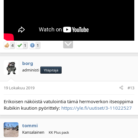
4
1
1
borg
administi
Ylläpitäjä
19 Lokakuu 2019
#13
Erikoisen näköistä vatulointia tämä hermoverkon itseoppima
Rubikin kuution pyörittely:
https://yle.fi/uutiset/3-11022527
tommi
Kansalainen
KK Plus pack