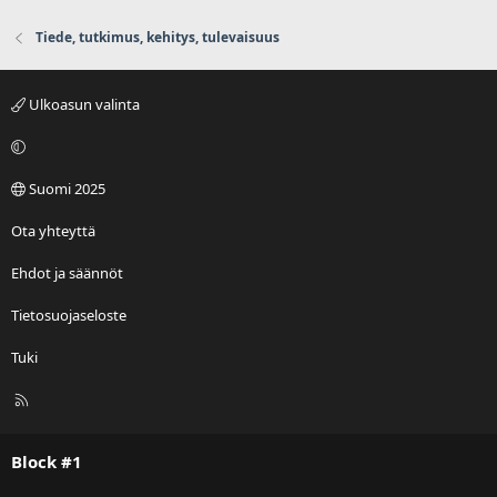
Tiede, tutkimus, kehitys, tulevaisuus
Ulkoasun valinta
Suomi 2025
Ota yhteyttä
Ehdot ja säännöt
Tietosuojaseloste
Tuki
R
S
S
Block #1