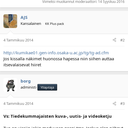
Viimeksi muokannut moderaattori:
14 Syyskuu 2016
AJS
Kansalainen
KK Plus pack
4 Tammikuu 2014
#2
http://kumikae01.gen-info.osaka-u.ac.jp/tg/tg-ad.cfm
Jos kissalla näkimet huonossa hapessa niin siihen auttaa
itsevalaisevat hiiret
borg
administi
Ylläpitäjä
4 Tammikuu 2014
#3
Vs: Tiedekummajaisten kuva-, uutis- ja videoketju