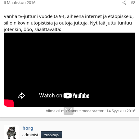
6 Maaliskuu 2016
#8
Vanha tv-juttuni vuodelta 94, aiheena internet ja etäopiskelu,
silloin kovin utopistisia ja outoja juttuja. Nyt tää juttu tuntuu
jotenkin, ööö, säälittävältä:
Viimeksi muokannut moderaattori:
14 Syyskuu 2016
borg
administi
Ylläpitäjä