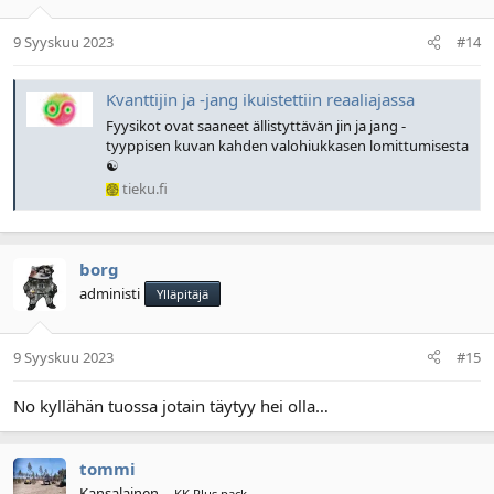
9 Syyskuu 2023
#14
Kvanttijin ja -jang ikuistettiin reaaliajassa
Fyysikot ovat saaneet ällistyttävän jin ja jang -
tyyppisen kuvan kahden valohiukkasen lomittumisesta
☯️
tieku.fi
borg
administi
Ylläpitäjä
9 Syyskuu 2023
#15
No kyllähän tuossa jotain täytyy hei olla…
tommi
Kansalainen
KK Plus pack