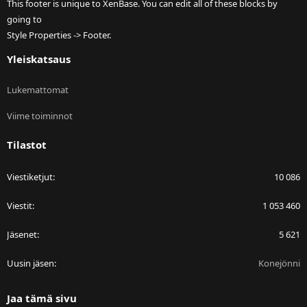
This footer is unique to XenBase. You can edit all of these blocks by
going to
Style Properties -> Footer.
Yleiskatsaus
Lukemattomat
Viime toiminnot
Tilastot
Viestiketjut
10 086
Viestit
1 053 460
Jäsenet
5 621
Uusin jäsen
Konejönni
Jaa tämä sivu