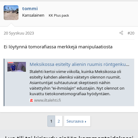
tommi
Kansalainen
KK Plus pack
20 Syyskuu 2023
#20
Ei löytynnä tomorafiassa merkkejä manipulaatiosta
Meksikossa esitelty alienin ruumis röntgenkuvattiin – Tämä operaatiossa selvisi
Iltalehti kertoi viime viikolla, kuinka Meksikossa oli
esitelty kahden alieniksi väitetyn olennon ruumiit.
Asiantuntijat suhtautuivat skeptisesti näihin
väitettyihin ”ei-ihmislajin” edustajiin. Nyt olennot on
kuvattu tietokonetomografiaa hyödyntäen.
www.iltalehti.fi
1
2
Seuraava