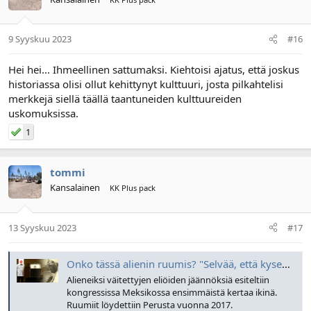
9 Syyskuu 2023
#16
Hei hei... Ihmeellinen sattumaksi. Kiehtoisi ajatus, että joskus
historiassa olisi ollut kehittynyt kulttuuri, josta pilkahtelisi
merkkejä siellä täällä taantuneiden kulttuureiden
uskomuksissa.
1
tommi
Kansalainen
KK Plus pack
13 Syyskuu 2023
#17
Onko tässä alienin ruumis? "Selvää, että kyseessä on ei-ihmislajin edustaja"
Alieneiksi väitettyjen eliöiden jäännöksiä esiteltiin
kongressissa Meksikossa ensimmäistä kertaa ikinä.
Ruumiit löydettiin Perusta vuonna 2017.