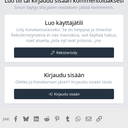
Luo tili tai kirjaudu sisään kommentoidaksesi
Sinun täytyy olla jäsen voidaksesi jättää kommentin.
Luo käyttäjätili
Liity Konekansalaiseksi. Se on helppoa ja ilmaista!
Rekisteröityneenä et näe mainoksia, voit käyttää hakua,
näet alueita, joita nyt ovat piilossa...jne.
Rekisteröidy
Kirjaudu sisään
Oletko jo Konekansan jäsen? Kirjaudu sisään tästä.
Kirjaudu sisään
Facebook
Bluesky
LinkedIn
Reddit
Pinterest
Tumblr
WhatsApp
Sähköposti
Linkki
Jaa: