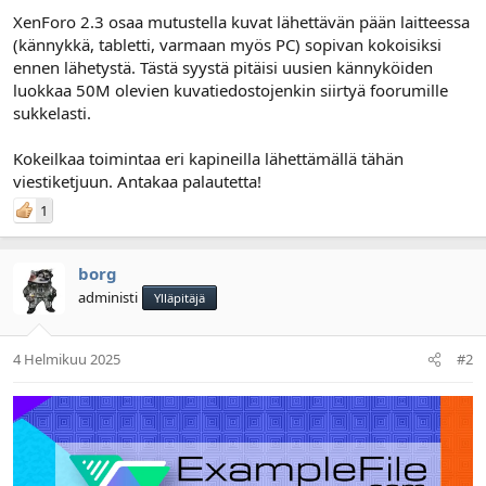
n
ä
XenForo 2.3 osaa mutustella kuvat lähettävän pään laitteessa
a
m
(kännykkä, tabletti, varmaan myös PC) sopivan kokoisiksi
l
ä
o
ä
ennen lähetystä. Tästä syystä pitäisi uusien kännyköiden
i
r
luokkaa 50M olevien kuvatiedostojenkin siirtyä foorumille
t
ä
sukkelasti.
t
a
Kokeilkaa toimintaa eri kapineilla lähettämällä tähän
j
viestiketjuun. Antakaa palautetta!
a
1
borg
administi
Ylläpitäjä
4 Helmikuu 2025
#2