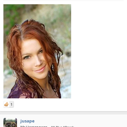
1
jusape