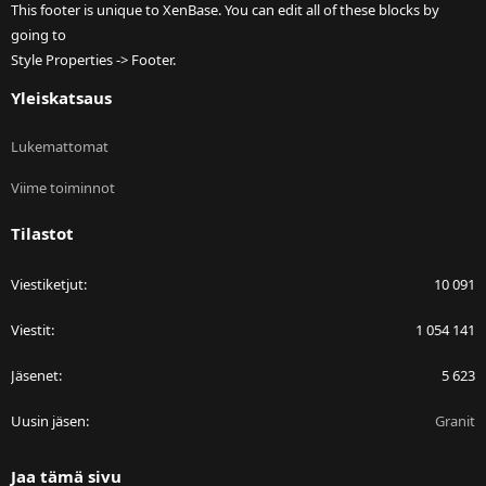
This footer is unique to XenBase. You can edit all of these blocks by
going to
Style Properties -> Footer.
Yleiskatsaus
Lukemattomat
Viime toiminnot
Tilastot
Viestiketjut
10 091
Viestit
1 054 141
Jäsenet
5 623
Uusin jäsen
Granit
Jaa tämä sivu