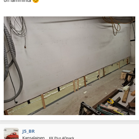
on lämmintä
J5_BR
Kansalainen
KK Plus ADpack