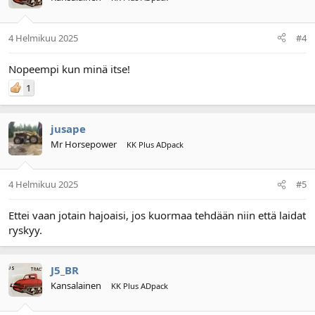
4 Helmikuu 2025
#4
Nopeempi kun minä itse!
1
jusape
Mr Horsepower
KK Plus ADpack
4 Helmikuu 2025
#5
Ettei vaan jotain hajoaisi, jos kuormaa tehdään niin että laidat
ryskyy.
J5_BR
Kansalainen
KK Plus ADpack