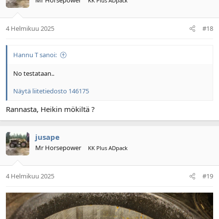
Mr Horsepower
KK Plus ADpack
4 Helmikuu 2025
#18
Hannu T sanoi:
No testataan..
Näytä liitetiedosto 146175
Rannasta, Heikin mökiltä ?
jusape
Mr Horsepower
KK Plus ADpack
4 Helmikuu 2025
#19