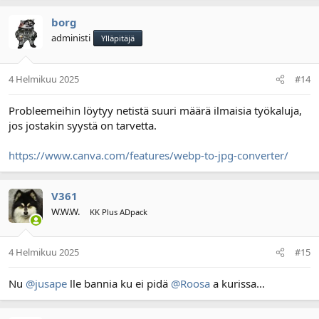
borg
administi
Ylläpitäjä
4 Helmikuu 2025
#14
Probleemeihin löytyy netistä suuri määrä ilmaisia työkaluja,
jos jostakin syystä on tarvetta.
https://www.canva.com/features/webp-to-jpg-converter/
V361
W.W.W.
KK Plus ADpack
4 Helmikuu 2025
#15
Nu
@jusape
lle bannia ku ei pidä
@Roosa
a kurissa...