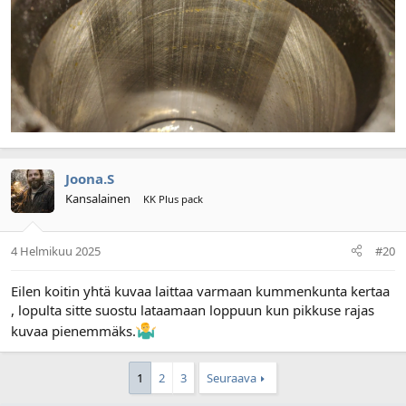
Joona.S
Kansalainen
KK Plus pack
4 Helmikuu 2025
#20
Eilen koitin yhtä kuvaa laittaa varmaan kummenkunta kertaa
, lopulta sitte suostu lataamaan loppuun kun pikkuse rajas
kuvaa pienemmäks.
1
2
3
Seuraava