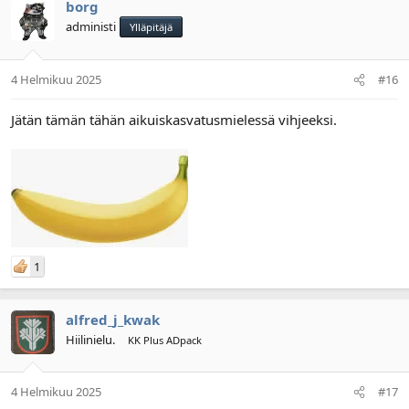
borg
administi
Ylläpitäjä
4 Helmikuu 2025
#16
Jätän tämän tähän aikuiskasvatusmielessä vihjeeksi.
1
alfred_j_kwak
Hiilinielu.
KK Plus ADpack
4 Helmikuu 2025
#17