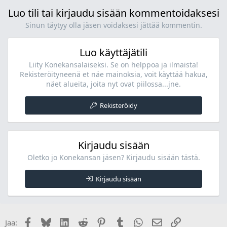
Luo tili tai kirjaudu sisään kommentoidaksesi
Sinun täytyy olla jäsen voidaksesi jättää kommentin.
Luo käyttäjätili
Liity Konekansalaiseksi. Se on helppoa ja ilmaista!
Rekisteröityneenä et näe mainoksia, voit käyttää hakua,
näet alueita, joita nyt ovat piilossa...jne.
Rekisteröidy
Kirjaudu sisään
Oletko jo Konekansan jäsen? Kirjaudu sisään tästä.
Kirjaudu sisään
Facebook
Bluesky
LinkedIn
Reddit
Pinterest
Tumblr
WhatsApp
Sähköposti
Linkki
Jaa: