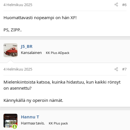
4 Helmikuu 2025
#6
Huomattavasti nopeampi on hän XF!
PS, ZIPP..
J5_BR
Kansalainen
KK Plus ADpack
4 Helmikuu 2025
#7
Mielenkiintoista katsoa, kuinka hidastuu, kun kaikki rönsyt
on asennettu?
Kännykällä ny operoin nämät.
Hannu T
Harmaa tavis.
KK Plus pack