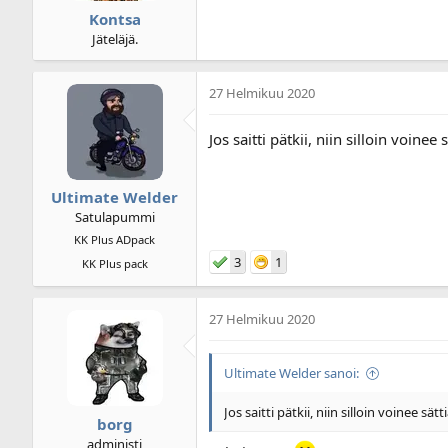
Kontsa
Jäteläjä.
27 Helmikuu 2020
Jos saitti pätkii, niin silloin voinee
Ultimate Welder
Satulapummi
KK Plus ADpack
3
1
KK Plus pack
27 Helmikuu 2020
Ultimate Welder sanoi:
Jos saitti pätkii, niin silloin voinee sät
borg
administi