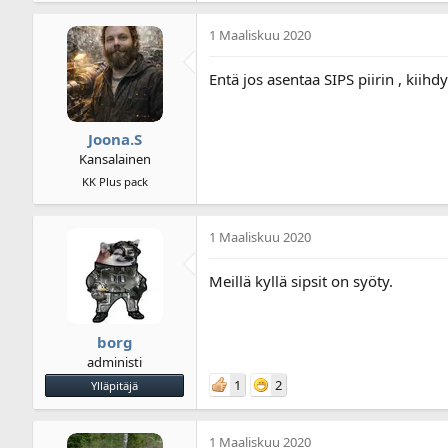
1 Maaliskuu 2020
Entä jos asentaa SIPS piirin , kiihd
Joona.S
Kansalainen
KK Plus pack
1 Maaliskuu 2020
Meillä kyllä sipsit on syöty.
borg
administi
1
2
Ylläpitäjä
1 Maaliskuu 2020