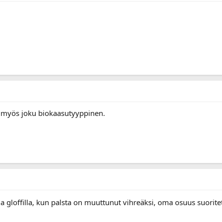
i myös joku biokaasutyyppinen.
la gloffilla, kun palsta on muuttunut vihreäksi, oma osuus suorit