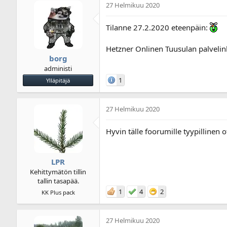
27 Helmikuu 2020
i
u
k
s
e
p
Tilanne 27.2.2020 eteenpäin:
t
ä
j
i
Hetzner Onlinen Tuusulan palvelinke
u
v
borg
n
ä
administi
a
m
l
ä
1
Ylläpitäjä
o
ä
i
r
t
ä
27 Helmikuu 2020
t
a
Hyvin tälle foorumille tyypillinen 
j
a
LPR
Kehittymätön tillin
tallin tasapää.
1
4
2
KK Plus pack
27 Helmikuu 2020