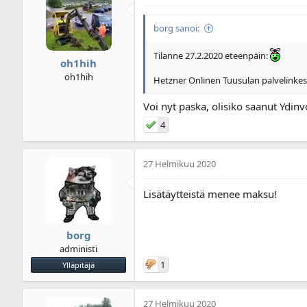
borg sanoi:
Tilanne 27.2.2020 eteenpäin:
oh1hih
oh1hih
Hetzner Onlinen Tuusulan palvelinkesku
Voi nyt paska, olisiko saanut Ydin
4
27 Helmikuu 2020
Lisätäytteistä menee maksu!
borg
administi
1
Ylläpitäjä
27 Helmikuu 2020