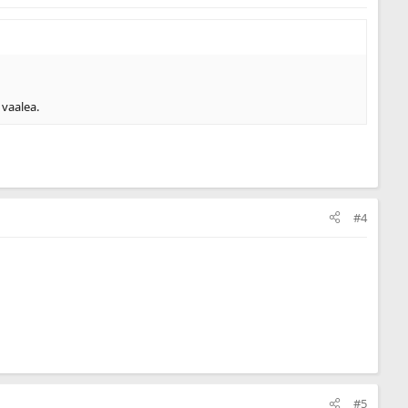
 vaalea.
#4
#5