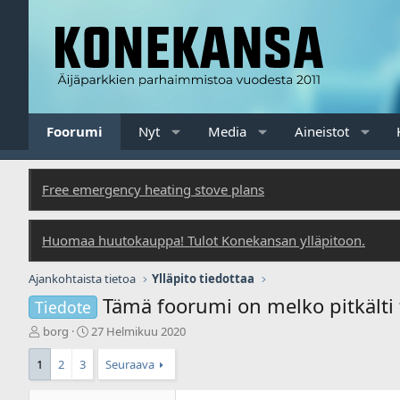
Foorumi
Nyt
Media
Aineistot
Free emergency heating stove plans
Huomaa huutokauppa! Tulot Konekansan ylläpitoon.
Ajankohtaista tietoa
Ylläpito tiedottaa
Tämä foorumi on melko pitkälti 
Tiedote
V
A
borg
27 Helmikuu 2020
i
l
e
o
1
2
3
Seuraava
s
i
t
t