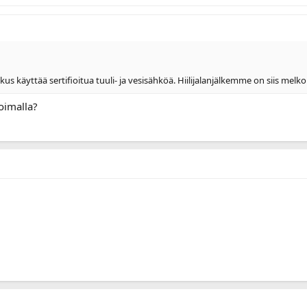
s käyttää sertifioitua tuuli- ja vesisähköä. Hiilijalanjälkemme on siis melko
voimalla?