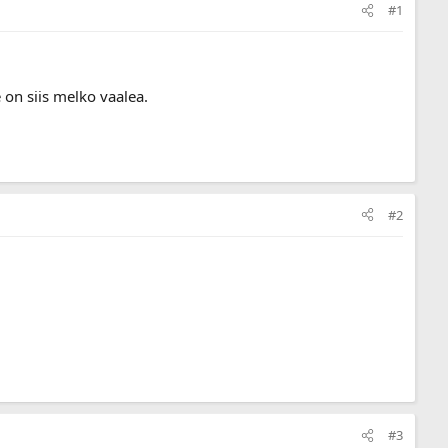
#1
 on siis melko vaalea.
#2
#3