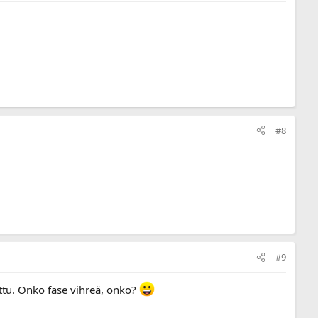
#8
#9
ettu. Onko fase vihreä, onko?