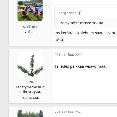
borg sanoi:
Lisätäytteistä menee maksu!
oh1hih
oh1hih
Jos kerättäis kolehti et saatais vih
4
27 Helmikuu 2020
Tai edes pelkkää vesivoimaa...
LPR
Kehittymätön tillin
tallin tasapää.
KK Plus pack
27 Helmikuu 2020