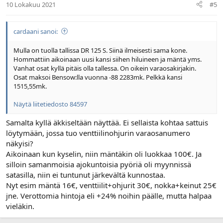
10 Lokakuu 2021
#5
cardaani sanoi:
Mulla on tuolla tallissa DR 125 S. Siinä ilmeisesti sama kone.
Hommattiin aikoinaan uusi kansi siihen hiluineen ja mäntä yms.
Vanhat osat kyllä pitäis olla tallessa. On oikein varaosakirjakin.
Osat maksoi Bensow:lla vuonna -88 2283mk. Pelkkä kansi
1515,55mk.
Näytä liitetiedosto 84597
Samalta kyllä äkkiseltään näyttää. Ei sellaista kohtaa sattuis
löytymään, jossa tuo venttiilinohjurin varaosanumero
näkyisi?
Aikoinaan kun kyselin, niin mäntäkin oli luokkaa 100€. Ja
silloin samanmoisia ajokuntoisia pyöriä oli myynnissä
satasilla, niin ei tuntunut järkevältä kunnostaa.
Nyt esim mäntä 16€, venttiilit+ohjurit 30€, nokka+keinut 25€
jne. Verottomia hintoja eli +24% noihin päälle, mutta halpaa
vieläkin.