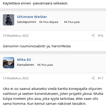
Käytettävä ennen -päivämäärä selkeästi.
Ultimate Welder
Satulapummi
KK Plus ADpack
KK Plus pack
10 Maaliskuu 2022
#16
Genuiinin ruumiinosabiitt~ja, harvin%ista
Mika 82
Kansalainen
KK Plus pack
13 Maaliskuu 2022
#17
Uko ei oo saanut aikaiseksi viedä kantta konepajalla ohjurien
vaihtoon ja seetien koneistukseen, joten projekti jäissä. Mutta
tulipa mieleen yksi asia, joka syytä tarkistaa, ettei vaan olis
sama homma. Kun keinut saman näköiset tässäkin.