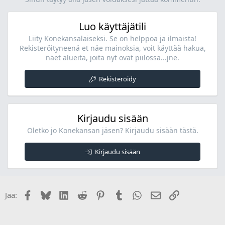
Luo käyttäjätili
Liity Konekansalaiseksi. Se on helppoa ja ilmaista!
Rekisteröityneenä et näe mainoksia, voit käyttää hakua,
näet alueita, joita nyt ovat piilossa...jne.
Rekisteröidy
Kirjaudu sisään
Oletko jo Konekansan jäsen? Kirjaudu sisään tästä.
Kirjaudu sisään
Facebook
Bluesky
LinkedIn
Reddit
Pinterest
Tumblr
WhatsApp
Sähköposti
Linkki
Jaa: