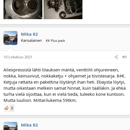
Mika 82
Kansalainen
KK Plus pack
10 Lokakuu 2021
#9
Aliexpressistä lähti tilauksen mäntä, venttiilit ohjureineen,
nokka, keinuvivut, nokkaketju + ohjaimet ja tiivistesarja. 84€.
Ketjuja rattaita en pakettina löytänyt ihan heti. Ebaysta löytyi,
mutta oikestaan melkein samat hinnat, kuin täälläkin. Ja ehkä
turha vielä sijoittaa, kun ei vielä tiedä, tuleeko kone kuntoon.
Mutta luulisin. Mittarilukema 59tkm.
3
Mika 82