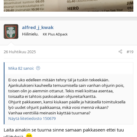
alfred_j_kwak
Hiilinielu.
KK Plus ADpack
26 Huhtikuu 2025
#19
Mika 82 sanoi:
Ei oo uko edelleen mitään tehny täl ja tuskin tekeekään.
Ajankulukseni kauheella temuumisella sain vanhan ohjurin pois,
toisen olin jo aiemmin ottanut. Tekis mieli koittaa asentaa,
toisaalta ei tahtois paskoakaan ohjureita/kantta.
Ohjurit pakkaseen, kansi kiukaan päälle ja hätäsellä toimituksella
lyö uudet ohjurit paikkaansa, mikä voisi mennä vikaan?
Vanhaa venttiiliä meinasin käyttää tuurnana?
Näytä liitetiedosto 150679
Laita ainakin se tuurna sinne samaan pakkaseen ettei tuu
yllätyksiä.