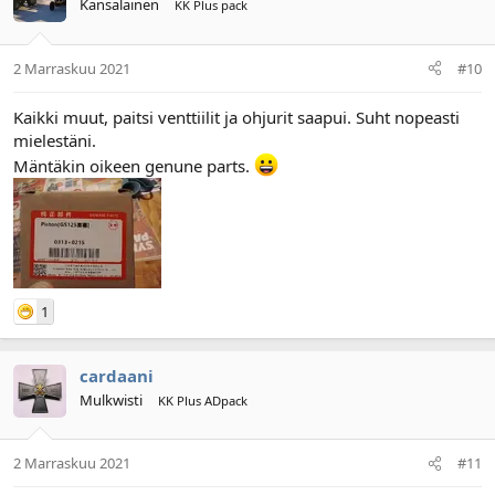
Kansalainen
KK Plus pack
2 Marraskuu 2021
#10
Kaikki muut, paitsi venttiilit ja ohjurit saapui. Suht nopeasti
mielestäni.
Mäntäkin oikeen genune parts.
1
cardaani
Mulkwisti
KK Plus ADpack
2 Marraskuu 2021
#11