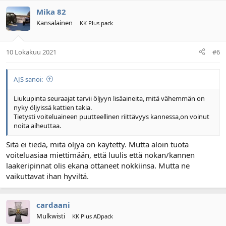
Mika 82
Kansalainen
KK Plus pack
10 Lokakuu 2021
#6
AJS sanoi:
Liukupinta seuraajat tarvii öljyyn lisäaineita, mitä vähemmän on
nyky öljyissä kattien takia.
Tietysti voiteluaineen puutteellinen riittävyys kannessa,on voinut
noita aiheuttaa.
Sitä ei tiedä, mitä öljyä on käytetty. Mutta aloin tuota
voiteluasiaa miettimään, että luulis että nokan/kannen
laakeripinnat olis ekana ottaneet nokkiinsa. Mutta ne
vaikuttavat ihan hyviltä.
cardaani
Mulkwisti
KK Plus ADpack