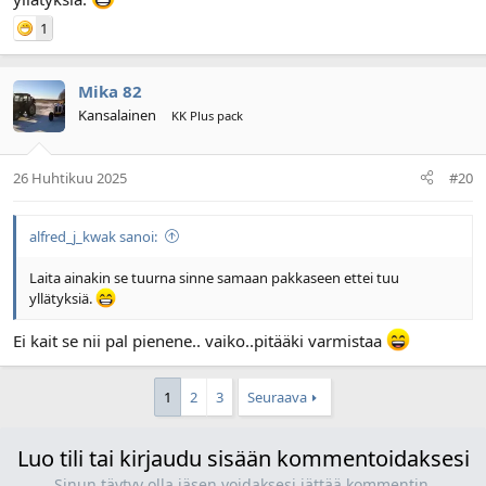
1
Mika 82
Kansalainen
KK Plus pack
26 Huhtikuu 2025
#20
alfred_j_kwak sanoi:
Laita ainakin se tuurna sinne samaan pakkaseen ettei tuu
yllätyksiä.
Ei kait se nii pal pienene.. vaiko..pitääki varmistaa
1
2
3
Seuraava
Luo tili tai kirjaudu sisään kommentoidaksesi
Sinun täytyy olla jäsen voidaksesi jättää kommentin.