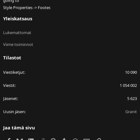
going to
Style Properties -> Footer.
Yleiskatsaus
Lukemattomat
Viime toiminnot
Tilastot
Viestiketjut
10 090
Viestit
1 054 002
Jäsenet
5 623
Uusin jäsen
Granit
Jaa tämä sivu