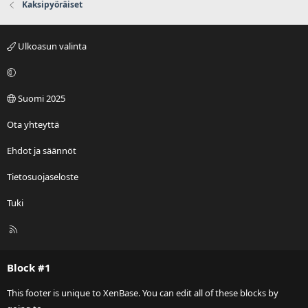
Kaksipyöräiset
Ulkoasun valinta
Suomi 2025
Ota yhteyttä
Ehdot ja säännöt
Tietosuojaseloste
Tuki
R
S
S
Block #1
This footer is unique to XenBase. You can edit all of these blocks by