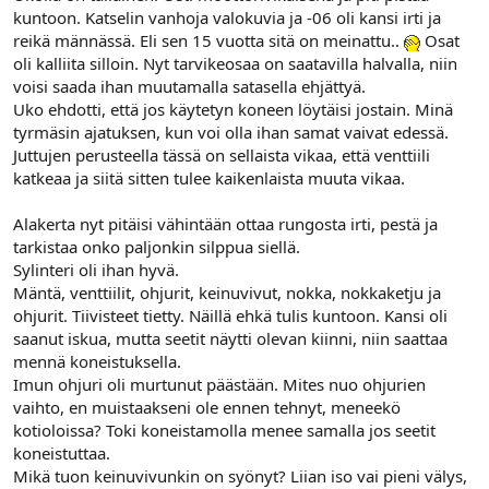
kuntoon. Katselin vanhoja valokuvia ja -06 oli kansi irti ja
l
ä
o
ä
reikä männässä. Eli sen 15 vuotta sitä on meinattu..
Osat
i
r
oli kalliita silloin. Nyt tarvikeosaa on saatavilla halvalla, niin
t
ä
voisi saada ihan muutamalla satasella ehjättyä.
t
Uko ehdotti, että jos käytetyn koneen löytäisi jostain. Minä
a
tyrmäsin ajatuksen, kun voi olla ihan samat vaivat edessä.
j
Juttujen perusteella tässä on sellaista vikaa, että venttiili
a
katkeaa ja siitä sitten tulee kaikenlaista muuta vikaa.
Alakerta nyt pitäisi vähintään ottaa rungosta irti, pestä ja
tarkistaa onko paljonkin silppua siellä.
Sylinteri oli ihan hyvä.
Mäntä, venttiilit, ohjurit, keinuvivut, nokka, nokkaketju ja
ohjurit. Tiivisteet tietty. Näillä ehkä tulis kuntoon. Kansi oli
saanut iskua, mutta seetit näytti olevan kiinni, niin saattaa
mennä koneistuksella.
Imun ohjuri oli murtunut päästään. Mites nuo ohjurien
vaihto, en muistaakseni ole ennen tehnyt, meneekö
kotioloissa? Toki koneistamolla menee samalla jos seetit
koneistuttaa.
Mikä tuon keinuvivunkin on syönyt? Liian iso vai pieni välys,