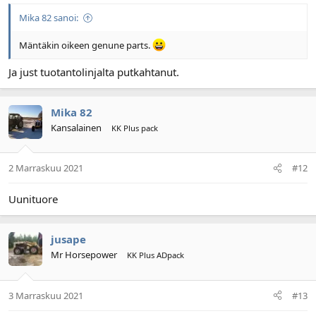
Mika 82 sanoi:
Mäntäkin oikeen genune parts.
Ja just tuotantolinjalta putkahtanut.
Mika 82
Kansalainen
KK Plus pack
2 Marraskuu 2021
#12
Uunituore
jusape
Mr Horsepower
KK Plus ADpack
3 Marraskuu 2021
#13