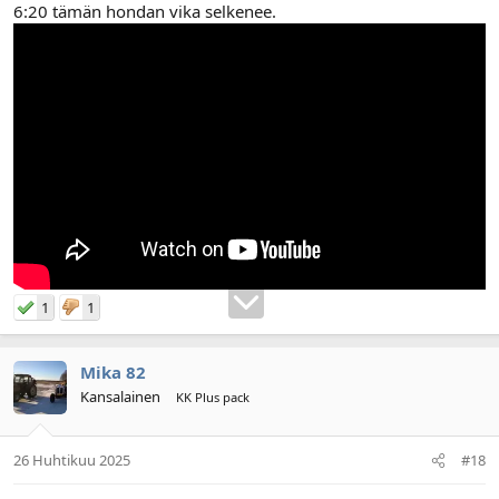
6:20 tämän hondan vika selkenee.
1
1
Mika 82
Kansalainen
KK Plus pack
26 Huhtikuu 2025
#18