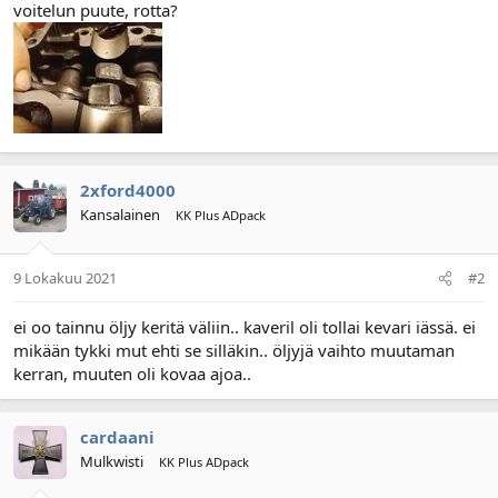
voitelun puute, rotta?
2xford4000
Kansalainen
KK Plus ADpack
9 Lokakuu 2021
#2
ei oo tainnu öljy keritä väliin.. kaveril oli tollai kevari iässä. ei
mikään tykki mut ehti se silläkin.. öljyjä vaihto muutaman
kerran, muuten oli kovaa ajoa..
cardaani
Mulkwisti
KK Plus ADpack