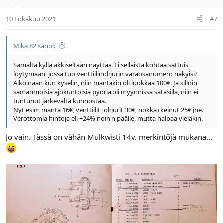
10 Lokakuu 2021
#7
Mika 82 sanoi:
Samalta kyllä äkkiseltään näyttää. Ei sellaista kohtaa sattuis
löytymään, jossa tuo venttiilinohjurin varaosanumero näkyisi?
Aikoinaan kun kyselin, niin mäntäkin oli luokkaa 100€. Ja silloin
samanmoisia ajokuntoisia pyöriä oli myynnissä satasilla, niin ei
tuntunut järkevältä kunnostaa.
Nyt esim mäntä 16€, venttiilit+ohjurit 30€, nokka+keinut 25€ jne.
Verottomia hintoja eli +24% noihin päälle, mutta halpaa vieläkin.
Jo vain. Tässä on vähän Mulkwisti 14v. merkintöjä mukana...