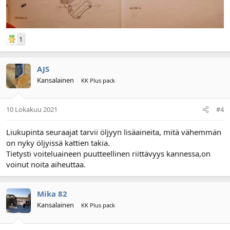
1
AJS
Kansalainen
KK Plus pack
10 Lokakuu 2021
#4
Liukupinta seuraajat tarvii öljyyn lisäaineita, mitä vähemmän
on nyky öljyissä kattien takia.
Tietysti voiteluaineen puutteellinen riittävyys kannessa,on
voinut noita aiheuttaa.
Mika 82
Kansalainen
KK Plus pack