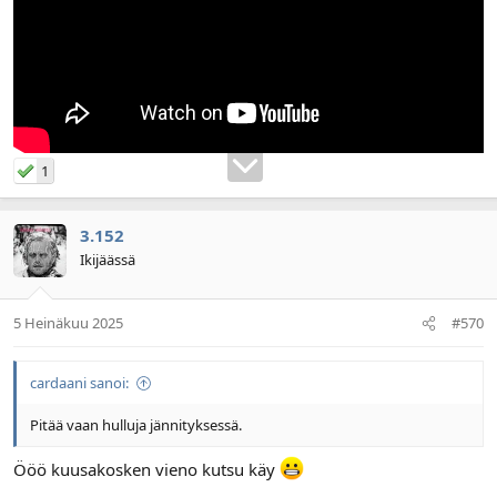
1
3.152
Ikijäässä
5 Heinäkuu 2025
#570
cardaani sanoi:
Pitää vaan hulluja jännityksessä.
Ööö kuusakosken vieno kutsu käy