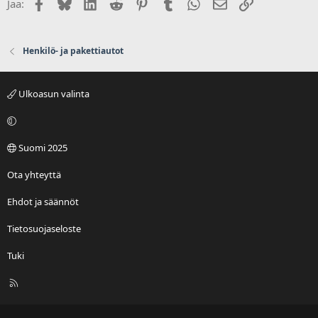
Facebook
Bluesky
LinkedIn
Reddit
Pinterest
Tumblr
WhatsApp
Sähköposti
Linkki
Jaa:
Henkilö- ja pakettiautot
Ulkoasun valinta
Suomi 2025
Ota yhteyttä
Ehdot ja säännöt
Tietosuojaseloste
Tuki
R
S
S