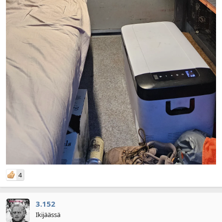
4
3.152
Ikijäässä