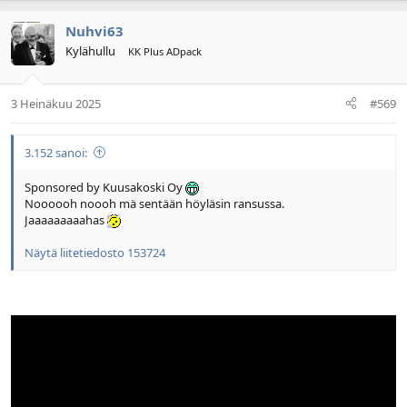
Nuhvi63
Kylähullu
KK Plus ADpack
3 Heinäkuu 2025
#569
3.152 sanoi:
Sponsored by Kuusakoski Oy
Noooooh noooh mä sentään höyläsin ransussa.
Jaaaaaaaaahas
Näytä liitetiedosto 153724