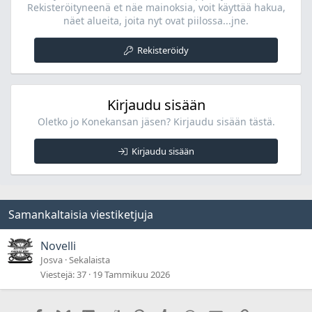
Rekisteröityneenä et näe mainoksia, voit käyttää hakua,
näet alueita, joita nyt ovat piilossa...jne.
Rekisteröidy
Kirjaudu sisään
Oletko jo Konekansan jäsen? Kirjaudu sisään tästä.
Kirjaudu sisään
Samankaltaisia viestiketjuja
Novelli
Josva
Sekalaista
Viestejä
37
19 Tammikuu 2026