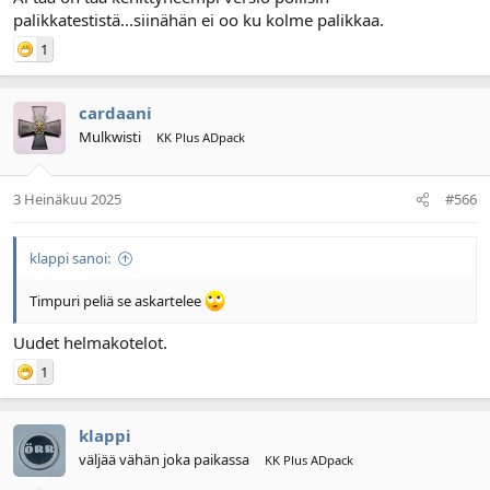
palikkatestistä...siinähän ei oo ku kolme palikkaa.
1
cardaani
Mulkwisti
KK Plus ADpack
3 Heinäkuu 2025
#566
klappi sanoi:
Timpuri peliä se askartelee
Uudet helmakotelot.
1
klappi
väljää vähän joka paikassa
KK Plus ADpack