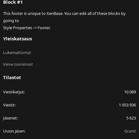
Block #1
This footer is unique to XenBase. You can edit all of these blocks by
going to
Style Properties -> Footer.
Yleiskatsaus
Lukemattomat
Viime toiminnot
Tilastot
Viestiketjut
10 089
Viestit
1 053 936
Jäsenet
5 623
Uusin jäsen
Granit