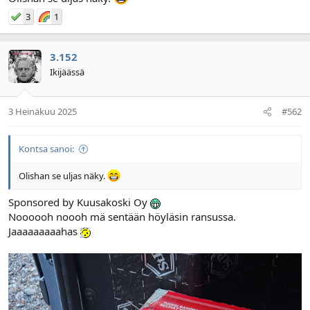
l
ä
3
1
o
ä
i
r
t
ä
3.152
t
Ikijäässä
a
j
a
3 Heinäkuu 2025
#562
Kontsa sanoi:
Olishan se uljas näky.
Sponsored by Kuusakoski Oy
Noooooh noooh mä sentään höyläsin ransussa.
Jaaaaaaaaahas