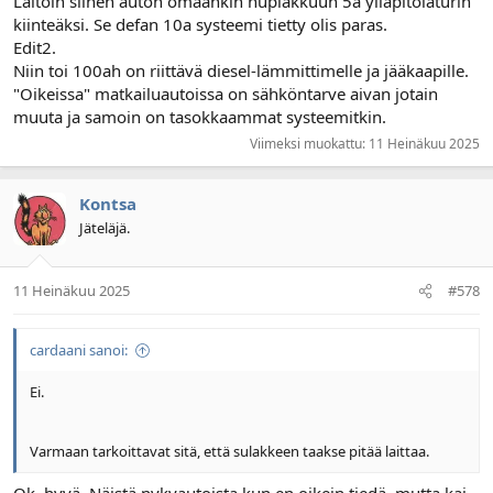
Laitoin siihen auton omaankin hupiakkuun 5a ylläpitolaturin
kiinteäksi. Se defan 10a systeemi tietty olis paras.
Edit2.
Niin toi 100ah on riittävä diesel-lämmittimelle ja jääkaapille.
"Oikeissa" matkailuautoissa on sähköntarve aivan jotain
muuta ja samoin on tasokkaammat systeemitkin.
Viimeksi muokattu:
11 Heinäkuu 2025
Kontsa
Jäteläjä.
11 Heinäkuu 2025
#578
cardaani sanoi:
Ei.
Varmaan tarkoittavat sitä, että sulakkeen taakse pitää laittaa.
Ok, hyvä. Näistä nykyautoista kun en oikein tiedä, mutta kai