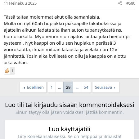
11 Heinäkuu 2025
#580
Tässä taitaa molemmat akut olla samanlaisia.
Mulla on nyt 60ah hupiakku jääkaapille takaboksissa ja
ajattelin alkuun ladata sitä ihan auton tupansytkästä ns,
homoroikalla. Myöhemmin on ajatus laittaa joku hienompi
systeemi. Nyt kaappi on ollu sen hupiakun perässä 3
vuorokautta, ilman mitään latausta ja vieläkin on 12v
jännitettä. Tosin aika bviileetä on ollu ja kaappia on aiottu
aika vähän.
1
Edellinen
1
...
29
...
54
Seuraava
Luo tili tai kirjaudu sisään kommentoidaksesi
Sinun täytyy olla jäsen voidaksesi jättää kommentin.
Luo käyttäjätili
Liity Konekansalaiseksi. Se on helppoa ja ilmaista!