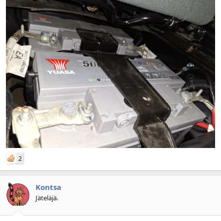
Laitoin siihen auton omaankin hupiakkuun 5a ylläpitolaturin
kiinteäksi. Se defan 10a systeemi tietty olis paras.
Edit2.
Niin toi 100ah on riittävä diesel-lämmittimelle ja jääkaapille.
"Oikeissa" matkailuautoissa on sähköntarve aivan jotain muuta ja
samoin on tasokkaammat systeemitkin.
2
Kontsa
Jäteläjä.