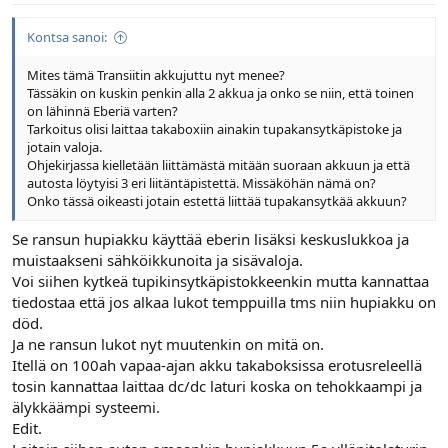
Kontsa sanoi:
Mites tämä Transiitin akkujuttu nyt menee?
Tässäkin on kuskin penkin alla 2 akkua ja onko se niin, että toinen
on lähinnä Eberiä varten?
Tarkoitus olisi laittaa takaboxiin ainakin tupakansytkäpistoke ja
jotain valoja.
Ohjekirjassa kielletään liittämästä mitään suoraan akkuun ja että
autosta löytyisi 3 eri liitäntäpistettä. Missäköhän nämä on?
Onko tässä oikeasti jotain estettä liittää tupakansytkää akkuun?
Se ransun hupiakku käyttää eberin lisäksi keskuslukkoa ja
muistaakseni sähköikkunoita ja sisävaloja.
Voi siihen kytkeä tupikinsytkäpistokkeenkin mutta kannattaa
tiedostaa että jos alkaa lukot temppuilla tms niin hupiakku on
död.
Ja ne ransun lukot nyt muutenkin on mitä on.
Itellä on 100ah vapaa-ajan akku takaboksissa erotusreleellä
tosin kannattaa laittaa dc/dc laturi koska on tehokkaampi ja
älykkäämpi systeemi.
Edit.