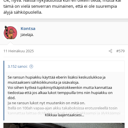
tämä on vielä senverran muinainen, että ei ole suurempia
älyjä sähköpuolella.
Kontsa
Jäteläjä.
11 Heinäkuu 2025
#579
3.152 sanoi:
Se ransun hupiakku käyttää eberin lisäksi keskuslukkoa ja
muistaakseni sähköikkunoita ja sisävaloja.
Voi siihen kytkeä tupikinsytkäpistokkeenkin mutta kannattaa
tiedostaa että jos alkaa lukot temppuilla tms niin hupiakku on
död.
Ja ne ransun lukot nyt muutenkin on mitä on.
Itellä on 100ah vapaa-ajan akku takaboksissa erotusreleellä tosin
kannattaa laittaa dc/dc laturi koska on tehokkaampi ja älykkäämpi
Klikkaa laajentaaksesi...
systeemi.
Edit.