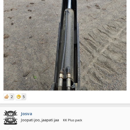
2
5
Josva
Joopati joo, jaapati jaa
KK Plus pack