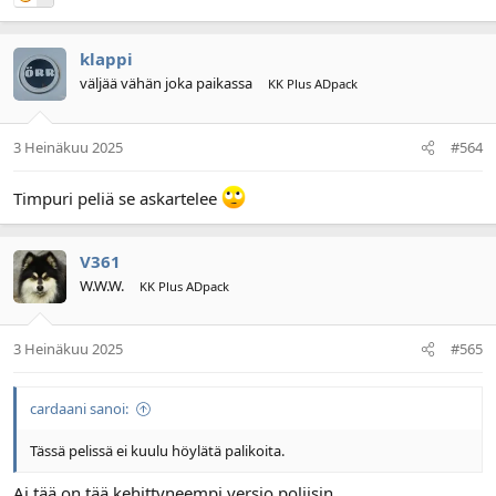
klappi
väljää vähän joka paikassa
KK Plus ADpack
3 Heinäkuu 2025
#564
Timpuri peliä se askartelee
V361
W.W.W.
KK Plus ADpack
3 Heinäkuu 2025
#565
cardaani sanoi:
Tässä pelissä ei kuulu höylätä palikoita.
Ai tää on tää kehittyneempi versio poliisin