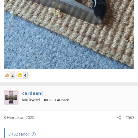
2
4
cardaani
Mulkwisti
KK Plus ADpack
3 Heinäkuu 2025
#563
3.152 sanoi: