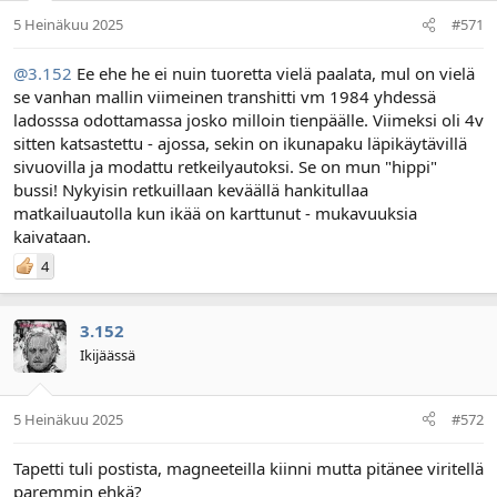
5 Heinäkuu 2025
#571
@3.152
Ee ehe he ei nuin tuoretta vielä paalata, mul on vielä
se vanhan mallin viimeinen transhitti vm 1984 yhdessä
ladosssa odottamassa josko milloin tienpäälle. Viimeksi oli 4v
sitten katsastettu - ajossa, sekin on ikunapaku läpikäytävillä
sivuovilla ja modattu retkeilyautoksi. Se on mun "hippi"
bussi! Nykyisin retkuillaan keväällä hankitullaa
matkailuautolla kun ikää on karttunut - mukavuuksia
kaivataan.
4
3.152
Ikijäässä
5 Heinäkuu 2025
#572
Tapetti tuli postista, magneeteilla kiinni mutta pitänee viritellä
paremmin ehkä?