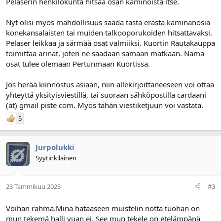
Pelaserin henkilökunta hitsaa osan kaminoista itse.
Nyt olisi myös mahdollisuus saada tästä erästä kaminanosia
konekansalaisten tai muiden talkooporukoiden hitsattavaksi.
Pelaser leikkaa ja särmää osat valmiiksi. Kuortin Rautakauppa
toimittaa arinat, joten ne saadaan samaan matkaan. Nämä
osat tulee olemaan Pertunmaan Kuortissa.
Jos herää kiinnostus asiaan, niin allekirjoittaneeseen voi ottaa
yhteyttä yksityisviestillä, tai suoraan sähköpostilla cardaani
(at) gmail piste com. Myös tähän viestiketjuun voi vastata.
5
Jurpolukki
Syytinkiläinen
23 Tammikuu 2023
#3
Voihan rähmä.Minä hätääseen muistelin notta tuohan on
mun tekemä halli vuan ei. See mun tekele on etelämpänä