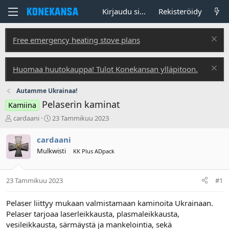
Kirjaudu sisään
Rekisteröidy
Free emergency heating stove plans
Huomaa huutokauppa! Tulot Konekansan ylläpitoon.
Autamme Ukrainaa!
Pelaserin kaminat
Kamiina
V
A
cardaani
23 Tammikuu 2023
i
l
e
o
cardaani
s
i
Mulkwisti
KK Plus ADpack
t
t
i
u
k
s
23 Tammikuu 2023
#1
e
p
t
ä
j
i
Pelaser liittyy mukaan valmistamaan kaminoita Ukrainaan.
u
v
Pelaser tarjoaa laserleikkausta, plasmaleikkausta,
n
ä
vesileikkausta, särmäystä ja mankelointia, sekä
a
m