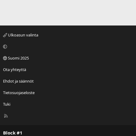
Ulkoasun valinta
Suomi 2025
Ota yhteyttä
Ehdot ja säännöt
Tietosuojaseloste
Tuki
R
S
S
Block #1