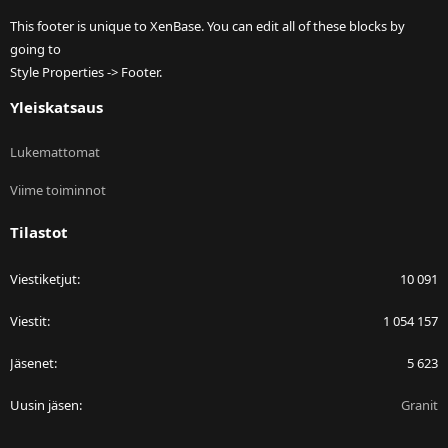
This footer is unique to XenBase. You can edit all of these blocks by
going to
Style Properties -> Footer.
Yleiskatsaus
Lukemattomat
Viime toiminnot
Tilastot
Viestiketjut
10 091
Viestit
1 054 157
Jäsenet
5 623
Uusin jäsen
Granit