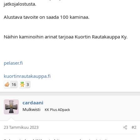
jatkojalostusta.
l
ä
o
ä
i
r
Alustava tavoite on saada 100 kaminaa.
t
ä
t
a
Näihin kaminoihin arinat tarjoaa Kuortin Rautakauppa Ky.
j
a
pelaser.fi
kuortinrautakauppa.fi
16
3
cardaani
Mulkwisti
KK Plus ADpack
23 Tammikuu 2023
#2