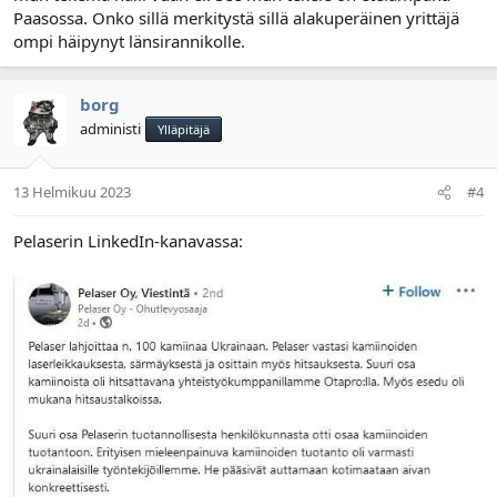
Paasossa. Onko sillä merkitystä sillä alakuperäinen yrittäjä
ompi häipynyt länsirannikolle.
borg
administi
Ylläpitäjä
13 Helmikuu 2023
#4
Pelaserin LinkedIn-kanavassa: