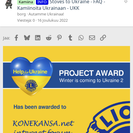
P
Stoves to Ukraine - FAQ -
Kamiina
INFO
y
Kamiinoita Ukrainaan - UKK
s
borg
Autamme Ukrainaa!
y
Viestejä
0
16 Joulukuu 2022
v
ä
Facebook
Bluesky
LinkedIn
Reddit
Pinterest
Tumblr
WhatsApp
Sähköposti
Linkki
Jaa:
t