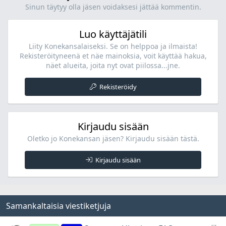
Sinun täytyy olla jäsen voidaksesi jättää kommentin.
Luo käyttäjätili
Liity Konekansalaiseksi. Se on helppoa ja ilmaista!
Rekisteröityneenä et näe mainoksia, voit käyttää hakua,
näet alueita, joita nyt ovat piilossa...jne.
Rekisteröidy
Kirjaudu sisään
Oletko jo Konekansan jäsen? Kirjaudu sisään tästä.
Kirjaudu sisään
Samankaltaisia viestiketjuja