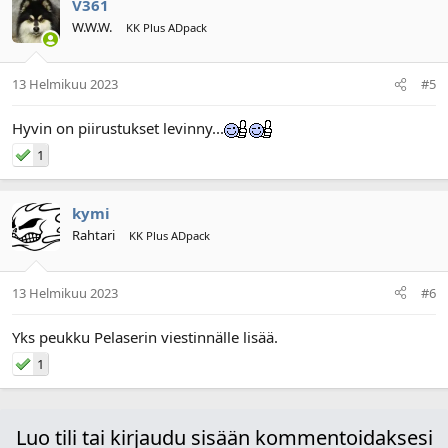
V361
W.W.W.
KK Plus ADpack
13 Helmikuu 2023
#5
Hyvin on piirustukset levinny...
1
kymi
Rahtari
KK Plus ADpack
13 Helmikuu 2023
#6
Yks peukku Pelaserin viestinnälle lisää.
1
Luo tili tai kirjaudu sisään kommentoidaksesi