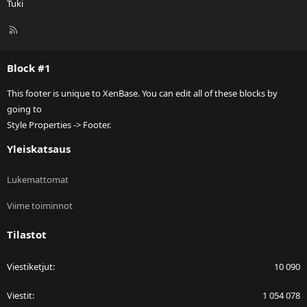
Tuki
R
S
S
Block #1
This footer is unique to XenBase. You can edit all of these blocks by
going to
Style Properties -> Footer.
Yleiskatsaus
Lukemattomat
Viime toiminnot
Tilastot
Viestiketjut
10 090
Viestit
1 054 078