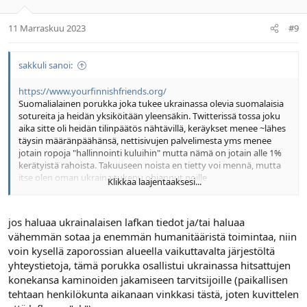
11 Marraskuu 2023
#9
sakkuli sanoi:
https://www.yourfinnishfriends.org/
Suomalialainen porukka joka tukee ukrainassa olevia suomalaisia
sotureita ja heidän yksiköitään yleensäkin. Twitterissä tossa joku
aika sitte oli heidän tilinpäätös nähtävillä, keräykset menee ~lähes
täysin määränpäähänsä, nettisivujen palvelimesta yms menee
jotain ropoja "hallinnointi kuluihin" mutta nämä on jotain alle 1%
kerätyistä rahoista. Takuuseen noista en tietty voi mennä, mutta
itse olen oman ukraina tukenu ohjannut noille
Klikkaa laajentaaksesi...
Rahan kerjäys on tehty helpoksi, mobilepayllä kun maksaa
numeroon 32099 niin rahat menevät heitin tilille.
jos haluaa ukrainalaisen lafkan tiedot ja/tai haluaa
vähemmän sotaa ja enemmän humanitääristä toimintaa, niin
Your Finnish Friends ry © 2023 | Y-tunnus: 3277533-7
voin kysellä zaporossian alueella vaikuttavalta järjestöltä
Rahankeräyslupa RA/2022/1753 | MobilePay: 32099
yhteystietoja, tämä porukka osallistui ukrainassa hitsattujen
konekansa kaminoiden jakamiseen tarvitsijoille (paikallisen
tehtaan henkilökunta aikanaan vinkkasi tästä, joten kuvittelen