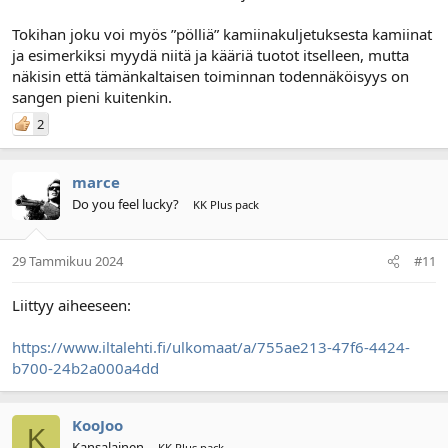
Tokihan joku voi myös ”pölliä” kamiinakuljetuksesta kamiinat
ja esimerkiksi myydä niitä ja kääriä tuotot itselleen, mutta
näkisin että tämänkaltaisen toiminnan todennäköisyys on
sangen pieni kuitenkin.
2
marce
Do you feel lucky?
KK Plus pack
29 Tammikuu 2024
#11
Liittyy aiheeseen:
https://www.iltalehti.fi/ulkomaat/a/755ae213-47f6-4424-
b700-24b2a000a4dd
KooJoo
K
Kansalainen
KK Plus pack