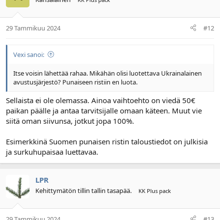
29 Tammikuu 2024
#12
Vexi sanoi:
Itse voisin lähettää rahaa. Mikähän olisi luotettava Ukrainalainen
avustusjärjestö? Punaiseen ristiin en luota.
Sellaista ei ole olemassa. Ainoa vaihtoehto on viedä 50€
paikan päälle ja antaa tarvitsijalle omaan käteen. Muut vie
siitä oman siivunsa, jotkut jopa 100%.
Esimerkkinä Suomen punaisen ristin taloustiedot on julkisia
ja surkuhupaisaa luettavaa.
LPR
Kehittymätön tillin tallin tasapää.
KK Plus pack
29 Tammikuu 2024
#13