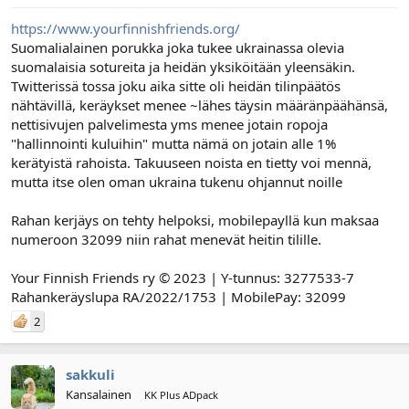
https://www.yourfinnishfriends.org/
Suomalialainen porukka joka tukee ukrainassa olevia
suomalaisia sotureita ja heidän yksiköitään yleensäkin.
Twitterissä tossa joku aika sitte oli heidän tilinpäätös
nähtävillä, keräykset menee ~lähes täysin määränpäähänsä,
nettisivujen palvelimesta yms menee jotain ropoja
"hallinnointi kuluihin" mutta nämä on jotain alle 1%
kerätyistä rahoista. Takuuseen noista en tietty voi mennä,
mutta itse olen oman ukraina tukenu ohjannut noille
Rahan kerjäys on tehty helpoksi, mobilepayllä kun maksaa
numeroon 32099 niin rahat menevät heitin tilille.
Your Finnish Friends ry © 2023 | Y-tunnus: 3277533-7
Rahankeräyslupa RA/2022/1753 | MobilePay: 32099
2
sakkuli
Kansalainen
KK Plus ADpack