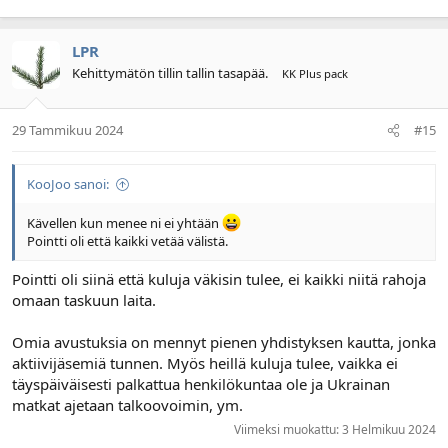
LPR
Kehittymätön tillin tallin tasapää.
KK Plus pack
29 Tammikuu 2024
#15
KooJoo sanoi:
Kävellen kun menee ni ei yhtään
Pointti oli että kaikki vetää välistä.
Pointti oli siinä että kuluja väkisin tulee, ei kaikki niitä rahoja
omaan taskuun laita.
Omia avustuksia on mennyt pienen yhdistyksen kautta, jonka
aktiivijäsemiä tunnen. Myös heillä kuluja tulee, vaikka ei
täyspäiväisesti palkattua henkilökuntaa ole ja Ukrainan
matkat ajetaan talkoovoimin, ym.
Viimeksi muokattu:
3 Helmikuu 2024