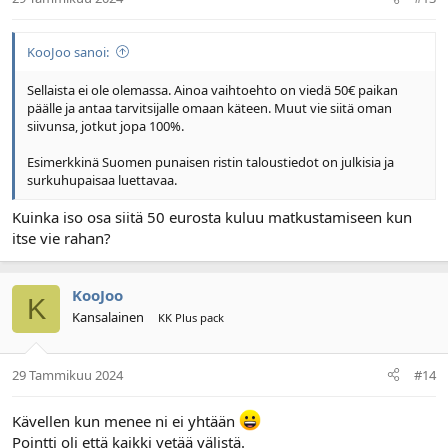
KooJoo sanoi:
Sellaista ei ole olemassa. Ainoa vaihtoehto on viedä 50€ paikan
päälle ja antaa tarvitsijalle omaan käteen. Muut vie siitä oman
siivunsa, jotkut jopa 100%.
Esimerkkinä Suomen punaisen ristin taloustiedot on julkisia ja
surkuhupaisaa luettavaa.
Kuinka iso osa siitä 50 eurosta kuluu matkustamiseen kun
itse vie rahan?
KooJoo
K
Kansalainen
KK Plus pack
29 Tammikuu 2024
#14
Kävellen kun menee ni ei yhtään
Pointti oli että kaikki vetää välistä.