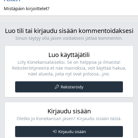
Mistäpäin kirjoittelet?
Luo tili tai kirjaudu sisään kommentoidaksesi
Sinun täytyy olla jäsen voidaksesi jättää kommentin.
Luo käyttäjätili
Liity Konekansalaiseksi. Se on helppoa ja ilmaista!
Rekisteröityneenä et näe mainoksia, voit käyttää hakua,
näet alueita, joita nyt ovat piilossa...jne.
Rekisteröidy
Kirjaudu sisään
Oletko jo Konekansan jäsen? Kirjaudu sisään tästä.
Kirjaudu sisään