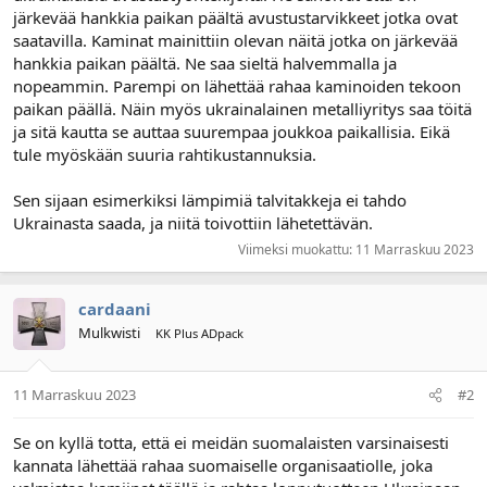
n
ä
järkevää hankkia paikan päältä avustustarvikkeet jotka ovat
a
m
saatavilla. Kaminat mainittiin olevan näitä jotka on järkevää
l
ä
hankkia paikan päältä. Ne saa sieltä halvemmalla ja
o
ä
i
r
nopeammin. Parempi on lähettää rahaa kaminoiden tekoon
t
ä
paikan päällä. Näin myös ukrainalainen metalliyritys saa töitä
t
ja sitä kautta se auttaa suurempaa joukkoa paikallisia. Eikä
a
tule myöskään suuria rahtikustannuksia.
j
a
Sen sijaan esimerkiksi lämpimiä talvitakkeja ei tahdo
Ukrainasta saada, ja niitä toivottiin lähetettävän.
Viimeksi muokattu:
11 Marraskuu 2023
cardaani
Mulkwisti
KK Plus ADpack
11 Marraskuu 2023
#2
Se on kyllä totta, että ei meidän suomalaisten varsinaisesti
kannata lähettää rahaa suomaiselle organisaatiolle, joka