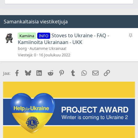
Samankaltaisia viestiketjuja
P
Stoves to Ukraine - FAQ -
Kamiina
INFO
y
Kamiinoita Ukrainaan - UKK
s
borg
Autamme Ukrainaa!
y
Viestejä
0
16 Joulukuu 2022
v
ä
Facebook
Bluesky
LinkedIn
Reddit
Pinterest
Tumblr
WhatsApp
Sähköposti
Linkki
Jaa:
t