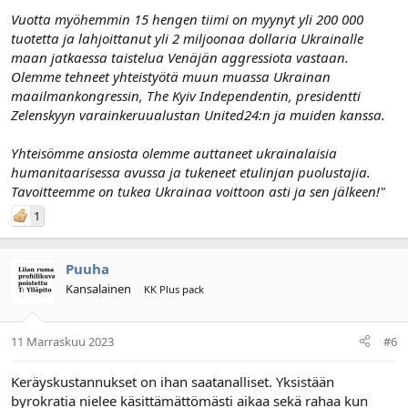
Vuotta myöhemmin 15 hengen tiimi on myynyt yli 200 000
tuotetta ja lahjoittanut yli 2 miljoonaa dollaria Ukrainalle
maan jatkaessa taistelua Venäjän aggressiota vastaan.
Olemme tehneet yhteistyötä muun muassa Ukrainan
maailmankongressin, The Kyiv Independentin, presidentti
Zelenskyyn varainkeruualustan United24:n ja muiden kanssa.
Yhteisömme ansiosta olemme auttaneet ukrainalaisia
humanitaarisessa avussa ja tukeneet etulinjan puolustajia.
Tavoitteemme on tukea Ukrainaa voittoon asti ja sen jälkeen!"
1
Puuha
Kansalainen
KK Plus pack
11 Marraskuu 2023
#6
Keräyskustannukset on ihan saatanalliset. Yksistään
byrokratia nielee käsittämättömästi aikaa sekä rahaa kun