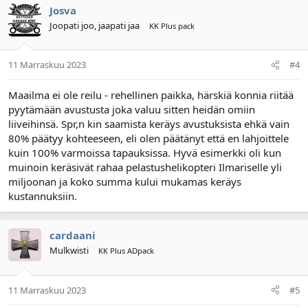
Josva
Joopati joo, jaapati jaa
KK Plus pack
11 Marraskuu 2023
#4
Maailma ei ole reilu - rehellinen paikka, härskiä konnia riitää
pyytämään avustusta joka valuu sitten heidän omiin
liiveihinsä. Spr,n kin saamista keräys avustuksista ehkä vain
80% päätyy kohteeseen, eli olen päätänyt että en lahjoittele
kuin 100% varmoissa tapauksissa. Hyvä esimerkki oli kun
muinoin keräsivät rahaa pelastushelikopteri Ilmariselle yli
miljoonan ja koko summa kului mukamas keräys
kustannuksiin.
cardaani
Mulkwisti
KK Plus ADpack
11 Marraskuu 2023
#5