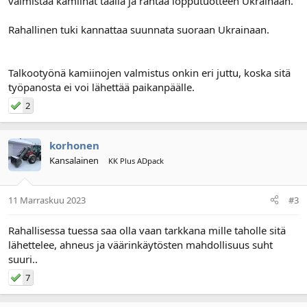
valmistaa kamiinat täällä ja rahtaa lopputuotteen Ukrainaan.
Rahallinen tuki kannattaa suunnata suoraan Ukrainaan.
Talkootyönä kamiinojen valmistus onkin eri juttu, koska sitä
työpanosta ei voi lähettää paikanpäälle.
2
korhonen
Kansalainen
KK Plus ADpack
11 Marraskuu 2023
#3
Rahallisessa tuessa saa olla vaan tarkkana mille taholle sitä
lähettelee, ahneus ja väärinkäytösten mahdollisuus suht
suuri..
7