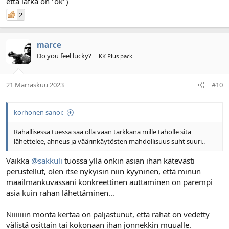
että lafka on "ok")
2
marce
Do you feel lucky?
KK Plus pack
21 Marraskuu 2023
#10
korhonen sanoi:
Rahallisessa tuessa saa olla vaan tarkkana mille taholle sitä
lähettelee, ahneus ja väärinkäytösten mahdollisuus suht suuri..
Vaikka
@sakkuli
tuossa yllä onkin asian ihan kätevästi
perustellut, olen itse nykyisin niin kyyninen, että minun
maailmankuvassani konkreettinen auttaminen on parempi
asia kuin rahan lähettäminen…
Niiiiiiin monta kertaa on paljastunut, että rahat on vedetty
välistä osittain tai kokonaan ihan jonnekkin muualle.