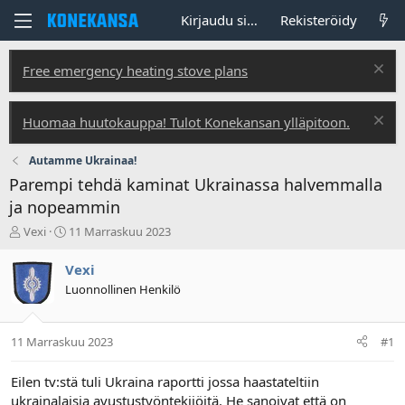
Kirjaudu sisään
Rekisteröidy
Free emergency heating stove plans
Huomaa huutokauppa! Tulot Konekansan ylläpitoon.
Autamme Ukrainaa!
Parempi tehdä kaminat Ukrainassa halvemmalla
ja nopeammin
V
A
Vexi
11 Marraskuu 2023
i
l
e
o
Vexi
s
i
Luonnollinen Henkilö
t
t
i
u
k
s
11 Marraskuu 2023
#1
e
p
t
ä
j
i
Eilen tv:stä tuli Ukraina raportti jossa haastateltiin
u
v
ukrainalaisia avustustyöntekijöitä. He sanoivat että on