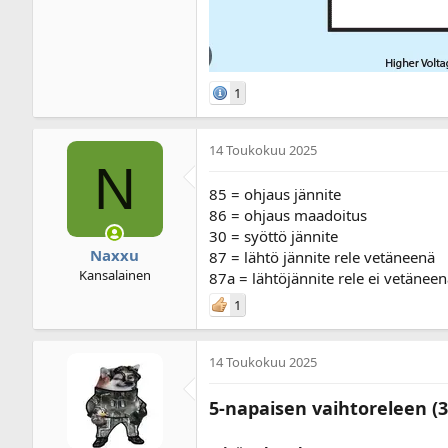
1
14 Toukokuu 2025
N
85 = ohjaus jännite
86 = ohjaus maadoitus
30 = syöttö jännite
Naxxu
87 = lähtö jännite rele vetäneenä
Kansalainen
87a = lähtöjännite rele ei vetänee
1
14 Toukokuu 2025
5-napaisen vaihtoreleen (30 