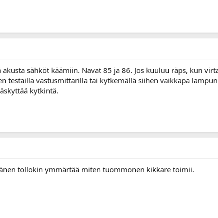
 akusta sähköt käämiin. Navat 85 ja 86. Jos kuuluu räps, kun virta 
en testailla vastusmittarilla tai kytkemällä siihen vaikkapa lampu
käskyttää kytkintä.
tällänen tollokin ymmärtää miten tuommonen kikkare toimii.