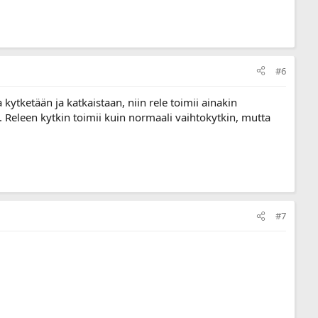
#6
kytketään ja katkaistaan, niin rele toimii ainakin
n. Releen kytkin toimii kuin normaali vaihtokytkin, mutta
#7