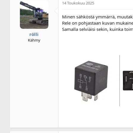
14 Toukokuu 2025
i
u
k
s
e
p
Minen sähköstä ymmärrä, muutaku, e
t
ä
Rele on pohjastaan kuvan mukainen,
j
i
Samalla selviäisi sekin, kuinka toi
u
v
rölli
n
ä
Kähmy
a
m
l
ä
o
ä
i
r
t
ä
t
a
j
a