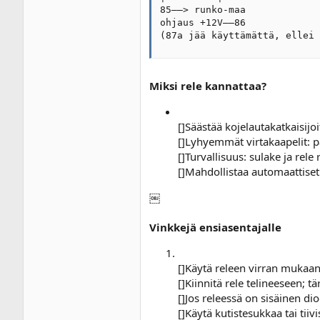
85––> runko-maa

ohjaus +12V––86

(87a jää käyttämättä, ellei 
Miksi rele kannattaa?
[]Säästää kojelautakatkaisij
[]Lyhyemmät virtakaapelit: p
[]Turvallisuus: sulake ja rele 
[]Mahdollistaa automaattiset 
￼
Vinkkejä ensiasentajalle
[]Käytä releen virran mukaa
[]Kiinnitä rele telineeseen; t
[]Jos releessä on sisäinen di
[]Käytä kutistesukkaa tai tiiv