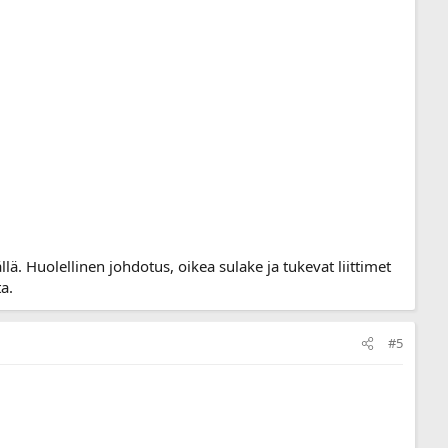
llä. Huolellinen johdotus, oikea sulake ja tukevat liittimet
ta.
#5