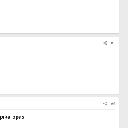
#3
#4
n pika-opas