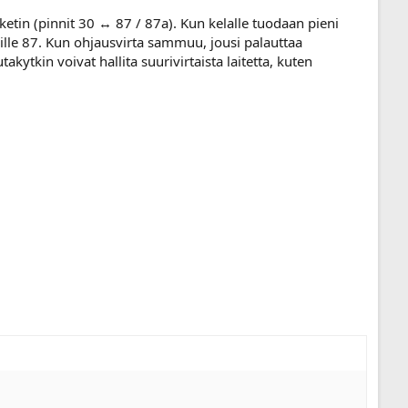
sketin (pinnit 30 ↔ 87 / 87a). Kun kelalle tuodaan pieni
nille 87. Kun ohjausvirta sammuu, jousi palauttaa
kytkin voivat hallita suurivirtaista laitetta, kuten