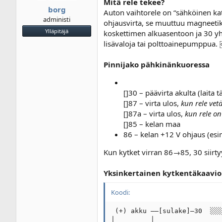
Mitä rele tekee?
borg
Auton vaihtorele on “sähköinen katk
administi
ohjausvirta, se muuttuu magneetiksi
Ylläpitäjä
koskettimen alkuasentoon ja 30 yhdi
lisävaloja tai polttoainepumppua
Pinnijako pähkinänkuoressa
[]30 – päävirta akulta (lait
[]87 – virta ulos,
kun rele vet
[]87a – virta ulos,
kun rele on
[]85 – kelan maa
86 – kelan +12 V ohjaus (esim
Kun kytket virran 86→85, 30 siirt
Yksinkertainen kytkentäkaavio
Koodi:
 (+) akku ––[sulake]—30  ░░░
│         │
