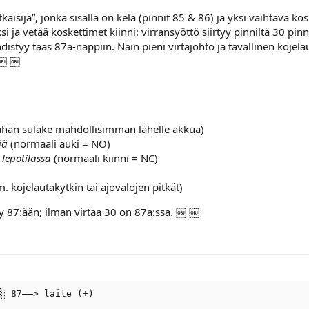
aisija”, jonka sisällä on kela (pinnit 85 & 86) ja yksi vaihtava ko
 ja vetää koskettimet kiinni: virransyöttö siirtyy pinniltä 30 pin
styy taas 87a-nappiin. Näin pieni virtajohto ja tavallinen kojelauta
. ￼ ￼
a tähän sulake mahdollisimman lähelle akkua)
ää
(normaali auki = NO)
 lepotilassa
(normaali kiinni = NC)
. kojelautakytkin tai ajovalojen pitkät)
yy 87:ään; ilman virtaa 30 on 87a:ssa. ￼ ￼
░ 87––> laite (+)
