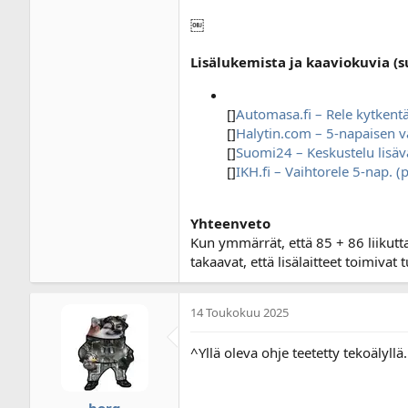
￼
Lisälukemista ja kaaviokuvia (
[]
Automasa.fi – Rele kytkent
[]
Halytin.com – 5-napaisen va
[]
Suomi24 – Keskustelu lisäv
[]
IKH.fi – Vaihtorele 5-nap. 
Yhteenveto
Kun ymmärrät, että 85 + 86 liikuttav
takaavat, että lisälaitteet toimivat 
14 Toukokuu 2025
^Yllä oleva ohje teetetty tekoälyllä
borg