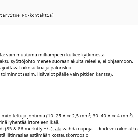
tarvitse NC-kontaktia)
oita: vain muutama milliampeeri kulkee kytkimestä.
aksu syöttöjohto menee suoraan akulta releelle, ei ohjaamoon.
rajoittavat oikosulkua ja paloriskiä.
toiminnot (esim. lisävalot päälle vain pitkien kanssa).
n mitoitettuja johtimia (10–25 A ⇒ 2,5 mm²; 30–40 A ⇒ 4 mm²).
ärinä lyhentää irtoreleen ikää.
odi (85 & 86 merkitty +/−),
älä
vaihda napoja – diodi voi oikosulke
istä liitinrasiaa estämään kosteuskorroosio.