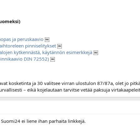
suomeksi)
äopas ja peruskaavio
￼
ihtoreleen pinniselitykset
￼
alojen kytkennästä, käytännön esimerkkejä
￼
(pinnikaavio DIN 72552)
￼
at kosketinta ja 30 valitsee virran ulostulon 87/87a, olet jo pitkä
turvallisesti – eikä kojelautaan tarvitse vetää paksuja virtakaapelei
. Suomi24 ei liene ihan parhaita linkkejä.