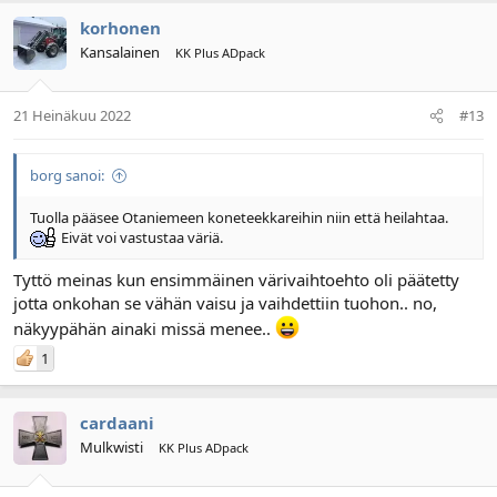
korhonen
Kansalainen
KK Plus ADpack
21 Heinäkuu 2022
#13
borg sanoi:
Tuolla pääsee Otaniemeen koneteekkareihin niin että heilahtaa.
Eivät voi vastustaa väriä.
Tyttö meinas kun ensimmäinen värivaihtoehto oli päätetty
jotta onkohan se vähän vaisu ja vaihdettiin tuohon.. no,
näkyypähän ainaki missä menee..
1
cardaani
Mulkwisti
KK Plus ADpack