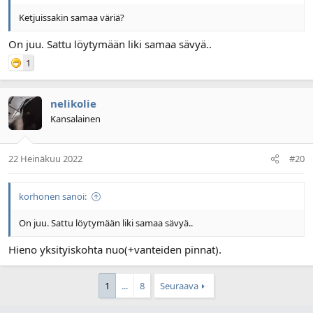
Ketjuissakin samaa väriä?
On juu. Sattu löytymään liki samaa sävyä..
1
nelikolie
Kansalainen
22 Heinäkuu 2022
#20
korhonen sanoi:
On juu. Sattu löytymään liki samaa sävyä..
Hieno yksityiskohta nuo(+vanteiden pinnat).
1
...
8
Seuraava