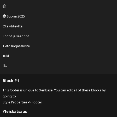
Suomi 2025
Ota yhteyttä
Ehdot ja säännöt
Tietosuojaseloste
Tuki
R
S
S
Block #1
This footer is unique to XenBase. You can edit all of these blocks by
going to
Style Properties -> Footer.
Yleiskatsaus