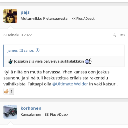
pajs
Mutunvilkku Pietarsaaresta
KK Plus ADpack
6 Heinäkuu 2022
#8
james_III sanoi:
Jossakin siis vielä palveleva suikkalakkikin
Kyllä niitä on mutta harvassa. Yhen kanssa oon joskus
saunonu ja siinä tuli keskusteltua erilaisista rakentelu
vaihtiksista. Taitaapi olla
@Ultimate Welder
in vaki katsuri.
1
korhonen
Kansalainen
KK Plus ADpack