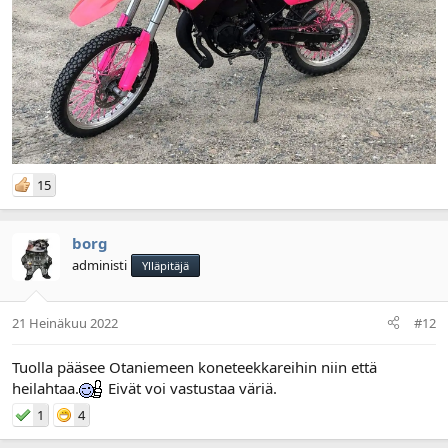
15
borg
administi
Ylläpitäjä
21 Heinäkuu 2022
#12
Tuolla pääsee Otaniemeen koneteekkareihin niin että
heilahtaa.
Eivät voi vastustaa väriä.
1
4