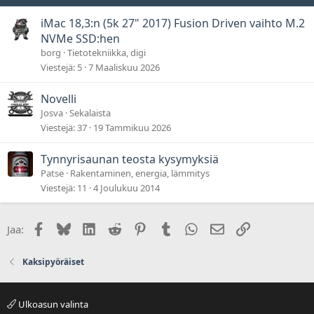
iMac 18,3:n (5k 27" 2017) Fusion Driven vaihto M.2
NVMe SSD:hen
borg
Tietotekniikka, digi
Viestejä
5
7 Maaliskuu 2026
Novelli
Josva
Sekalaista
Viestejä
37
19 Tammikuu 2026
Tynnyrisaunan teosta kysymyksiä
Patse
Rakentaminen, energia, lämmitys
Viestejä
11
4 Joulukuu 2014
Facebook
Bluesky
LinkedIn
Reddit
Pinterest
Tumblr
WhatsApp
Sähköposti
Linkki
Jaa:
Kaksipyöräiset
Ulkoasun valinta