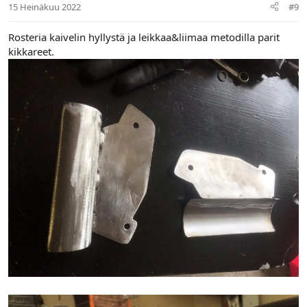
15 Heinäkuu 2022
#9
Rosteria kaivelin hyllystä ja leikkaa&liimaa metodilla parit
kikkareet.