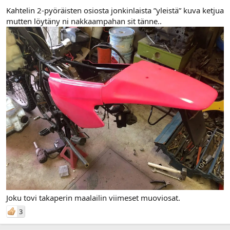
n
ä
Kahtelin 2-pyöräisten osiosta jonkinlaista ”yleistä” kuva ketjua
a
m
mutten löytäny ni nakkaampahan sit tänne..
l
ä
o
ä
i
r
t
ä
t
a
j
a
Joku tovi takaperin maalailin viimeset muoviosat.
3