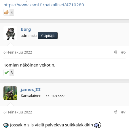
https://www.ksml.fi/paikalliset/4710280
4
borg
administi
Ylläpitäjä
6 Heinäkuu 2022
#6
Komian näköinen vekotin.
3
james_III
Kansalainen
KK Plus pack
6 Heinäkuu 2022
#7
Jossakin siis vielä palveleva suikkalakkikin