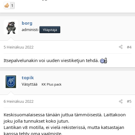
1
borg
administi
Ylläpitäjä
5 Heinäkuu 2022
#4
Itsepalvelunakin voi uuden viestiketjun tehdä.
topik
Väsyttää
KK Plus pack
6 Heinäkuu 2022
#5
Keskisuomalaisessa tänään juttua tämmöisestä. Laittakoon
joku jolla tunnukset koko jutun.
Lantikan v8 motilla, ei vielä rekisterissä, mutta katsastajan
kanssa tehty oma vaalmiste.