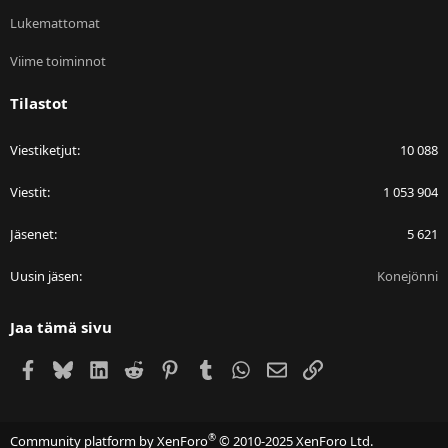
Lukemattomat
Viime toiminnot
Tilastot
Viestiketjut
10 088
Viestit
1 053 904
Jäsenet
5 621
Uusin jäsen
Konejönni
Jaa tämä sivu
Facebook
Bluesky
LinkedIn
Reddit
Pinterest
Tumblr
WhatsApp
Sähköposti
Linkki
®
Community platform by XenForo
© 2010-2025 XenForo Ltd.