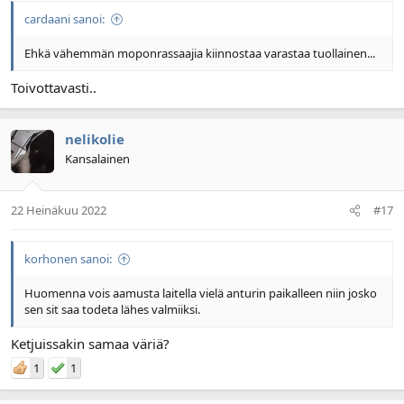
cardaani sanoi:
Ehkä vähemmän moponrassaajia kiinnostaa varastaa tuollainen...
Toivottavasti..
nelikolie
Kansalainen
22 Heinäkuu 2022
#17
korhonen sanoi:
Huomenna vois aamusta laitella vielä anturin paikalleen niin josko
sen sit saa todeta lähes valmiiksi.
Ketjuissakin samaa väriä?
1
1