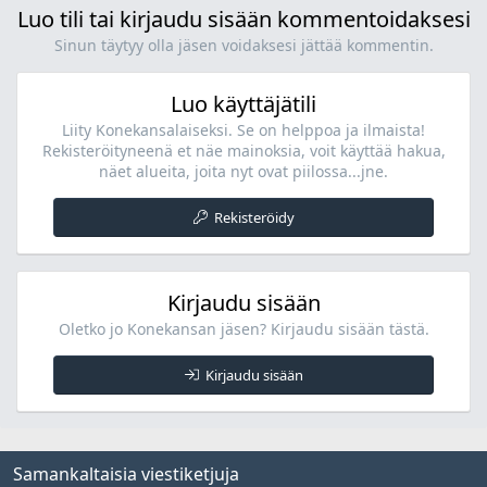
Luo tili tai kirjaudu sisään kommentoidaksesi
Sinun täytyy olla jäsen voidaksesi jättää kommentin.
Luo käyttäjätili
Liity Konekansalaiseksi. Se on helppoa ja ilmaista!
Rekisteröityneenä et näe mainoksia, voit käyttää hakua,
näet alueita, joita nyt ovat piilossa...jne.
Rekisteröidy
Kirjaudu sisään
Oletko jo Konekansan jäsen? Kirjaudu sisään tästä.
Kirjaudu sisään
Samankaltaisia viestiketjuja