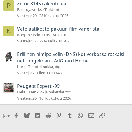
Zetor 8145 rakentelua
P
Palo-ojaworks
Traktorit
Viestejä
29
28 Kesäkuu 2026
Vetolaatikosto pakuun filmivanerista
K
KooJoo
Valmistus, työkalut
Viestejä
37
29 Maaliskuu 2025
Erillinen nimipalvelin (DNS) kotiverkossa ratkaisi
nettiongelman - AdGuard Home
borg
Tietotekniikka, digi
Viestejä
7
Eilen klo 00:43
Peugeot Expert -99
Heku
Henkilö- ja pakettiautot
Viestejä
26
16 Toukokuu 2026
Facebook
Bluesky
LinkedIn
Reddit
Pinterest
Tumblr
WhatsApp
Sähköposti
Linkki
Jaa: