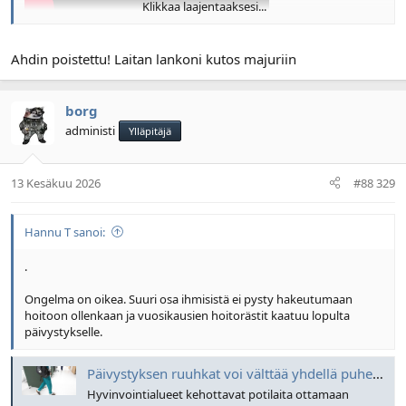
Klikkaa laajentaaksesi...
15km pääst.
@Nuhvi63
perä jääpi loput saap hakea
Näytä liitetiedosto 169034
Ahdin poistettu! Laitan lankoni kutos majuriin
Näytä liitetiedosto 169035
borg
Näytä liitetiedosto 169036
administi
Ylläpitäjä
Näytä liitetiedosto 169037
13 Kesäkuu 2026
#88 329
Näytä liitetiedosto 169038
Hannu T sanoi:
.
Ongelma on oikea. Suuri osa ihmisistä ei pysty hakeutumaan
hoitoon ollenkaan ja vuosikausien hoitorästit kaatuu lopulta
päivystykselle.
Päivystyksen ruuhkat voi välttää yhdellä puhelulla – lääkäri ihmettelee, miksi potilaat eivät soita
Hyvinvointialueet kehottavat potilaita ottamaan