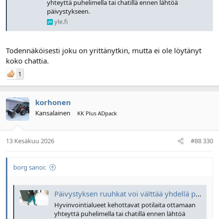
yhteyttä puhelimella tai chatillä ennen lähtöä
päivystykseen.
yle.fi
Todennäköisesti joku on yrittänytkin, mutta ei ole löytänyt
koko chattia.
1
korhonen
Kansalainen
KK Plus ADpack
13 Kesäkuu 2026
#88 330
borg sanoi:
Päivystyksen ruuhkat voi välttää yhdellä puhelulla – lääkäri ihmettelee, miksi potilaat eivät soita
Hyvinvointialueet kehottavat potilaita ottamaan
yhteyttä puhelimella tai chatillä ennen lähtöä