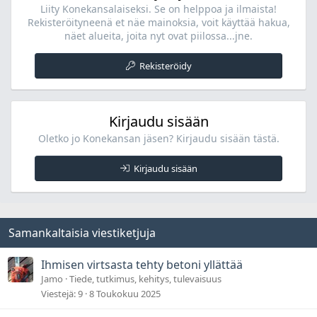
Liity Konekansalaiseksi. Se on helppoa ja ilmaista!
Rekisteröityneenä et näe mainoksia, voit käyttää hakua,
näet alueita, joita nyt ovat piilossa...jne.
Rekisteröidy
Kirjaudu sisään
Oletko jo Konekansan jäsen? Kirjaudu sisään tästä.
Kirjaudu sisään
Samankaltaisia viestiketjuja
Ihmisen virtsasta tehty betoni yllättää
Jamo
Tiede, tutkimus, kehitys, tulevaisuus
Viestejä
9
8 Toukokuu 2025