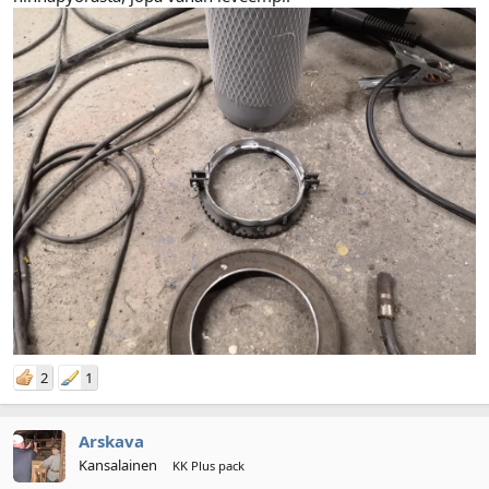
2
1
Arskava
Kansalainen
KK Plus pack