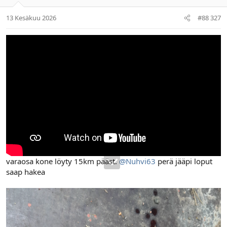
13 Kesäkuu 2026
#88 327
varaosa kone löyty 15km pääst.
@Nuhvi63
perä jääpi loput
saap hakea