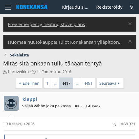
Kirjaudu sisään
Rekisteröidy
Free emergency heating stove plans
Huomaa huutokauppa! Tulot Konekansan ylläpitoon.
Sekalaista
Mitäs sitä onkaan tullu tänään tehtyä
V
A
harriveikko
11 Tammikuu 2016
i
l
e
o
Edellinen
1
...
4417
...
4491
Seuraava
s
i
t
t
klappi
i
u
k
s
väljää vähän joka paikassa
KK Plus ADpack
e
p
t
ä
j
i
13 Kesäkuu 2026
#88 321
u
v
n
ä
a
m