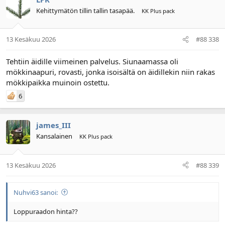
Kehittymätön tillin tallin tasapää.
KK Plus pack
13 Kesäkuu 2026
#88 338
Tehtiin äidille viimeinen palvelus. Siunaamassa oli
mökkinaapuri, rovasti, jonka isoisältä on äidillekin niin rakas
mökkipaikka muinoin ostettu.
6
james_III
Kansalainen
KK Plus pack
13 Kesäkuu 2026
#88 339
Nuhvi63 sanoi:
Loppuraadon hinta??