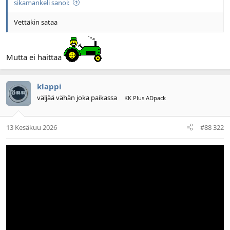
sikamankeli sanoi:
l
ä
o
ä
Vettäkin sataa
i
r
t
ä
t
a
Mutta ei haittaa
j
a
klappi
väljää vähän joka paikassa
KK Plus ADpack
13 Kesäkuu 2026
#88 322