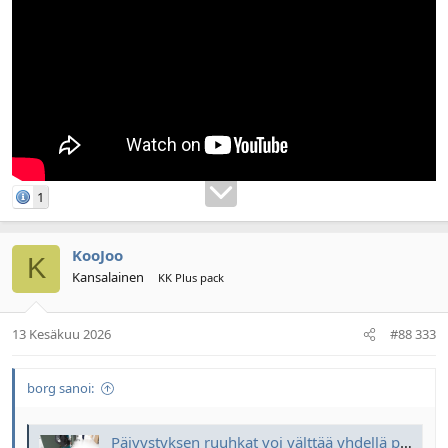
1
KooJoo
K
Kansalainen
KK Plus pack
13 Kesäkuu 2026
#88 333
borg sanoi:
Päivystyksen ruuhkat voi välttää yhdellä puhelulla – lääkäri ihmettelee, miksi potilaat eivät soita