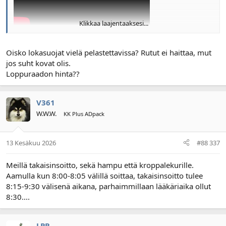
Klikkaa laajentaaksesi...
15km pääst.
@Nuhvi63
perä jääpi loput saap hakea
Näytä liitetiedosto 169034
Oisko lokasuojat vielä pelastettavissa? Rutut ei haittaa, mut
jos suht kovat olis.
Näytä liitetiedosto 169035
Loppuraadon hinta??
Näytä liitetiedosto 169036
V361
Näytä liitetiedosto 169037
W.W.W.
KK Plus ADpack
Näytä liitetiedosto 169038
13 Kesäkuu 2026
#88 337
Meillä takaisinsoitto, sekä hampu että kroppalekurille.
Aamulla kun 8:00-8:05 välillä soittaa, takaisinsoitto tulee
8:15-9:30 välisenä aikana, parhaimmillaan lääkäriaika ollut
8:30....
LPR