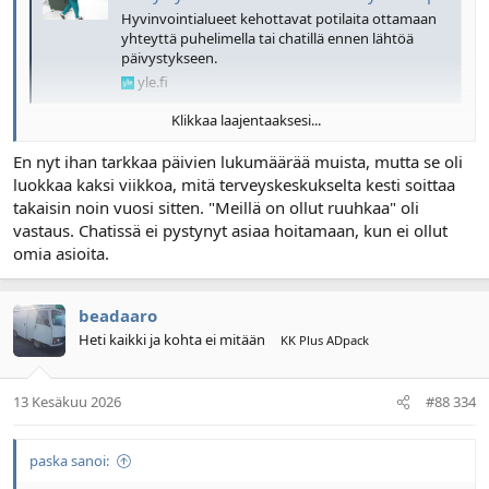
Hyvinvointialueet kehottavat potilaita ottamaan
yhteyttä puhelimella tai chatillä ennen lähtöä
päivystykseen.
yle.fi
Klikkaa laajentaaksesi...
Todennäköisesti joku on yrittänytkin, mutta ei ole löytänyt koko
chattia.
En nyt ihan tarkkaa päivien lukumäärää muista, mutta se oli
luokkaa kaksi viikkoa, mitä terveyskeskukselta kesti soittaa
takaisin noin vuosi sitten. "Meillä on ollut ruuhkaa" oli
vastaus. Chatissä ei pystynyt asiaa hoitamaan, kun ei ollut
omia asioita.
beadaaro
Heti kaikki ja kohta ei mitään
KK Plus ADpack
13 Kesäkuu 2026
#88 334
paska sanoi: