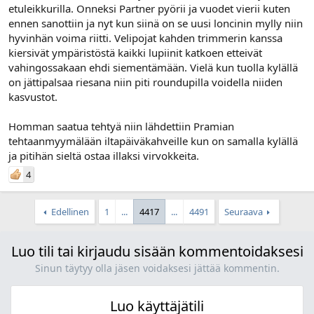
etuleikkurilla. Onneksi Partner pyörii ja vuodet vierii kuten
ennen sanottiin ja nyt kun siinä on se uusi loncinin mylly niin
hyvinhän voima riitti. Velipojat kahden trimmerin kanssa
kiersivät ympäristöstä kaikki lupiinit katkoen etteivät
vahingossakaan ehdi siementämään. Vielä kun tuolla kylällä
on jättipalsaa riesana niin piti roundupilla voidella niiden
kasvustot.
Homman saatua tehtyä niin lähdettiin Pramian
tehtaanmyymälään iltapäiväkahveille kun on samalla kylällä
ja pitihän sieltä ostaa illaksi virvokkeita.
4
Edellinen
1
...
4417
...
4491
Seuraava
Luo tili tai kirjaudu sisään kommentoidaksesi
Sinun täytyy olla jäsen voidaksesi jättää kommentin.
Luo käyttäjätili