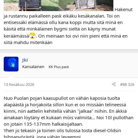
Hakenut
ja rustannu paikalleen pask eikäku kesäkanalan. Toi on
entisessäki elämässä ollu kana koppi mutta sitä minä en
käsitä että minkälainen bygmi sieltä on käyny munat
keräämässä
. On meinaan toi ovi niin pieni että minä en
siitä mahdu mitenkään
Jki
Kansalainen
KK Plus pack
13 Kesäkuu 2026
#88 326
Nuo Puolan pojan kaasupullot on vähän kaposia tuolta
alapäästä ja horjakoita sillon kun ei oo missään telineessä
kiinni, niin aattelin kehitellä vähän "jalkaa" niihin. En äkkiä
ainakaan löytäny et kukaan möis valmiita... Noi 10l pullothan
on jotain 135-137mm halkaisijaltaan.
Yhen jo tekasin ja toinen olis tulossa tosta diesel-Oldsin
hihnapyörästä, jopa vähän leveempi.