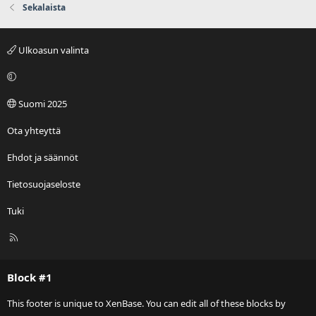
Sekalaista
Ulkoasun valinta
Suomi 2025
Ota yhteyttä
Ehdot ja säännöt
Tietosuojaseloste
Tuki
R
S
S
Block #1
This footer is unique to XenBase. You can edit all of these blocks by