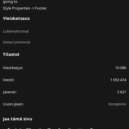
going to
Style Properties -> Footer.
Yleiskatsaus
Lukemattomat
Viime toiminnot
Tilastot
Viestiketjut
10 086
Viestit
1 053 474
Jäsenet
5 621
Uusin jäsen
Konejönni
Jaa tämä sivu