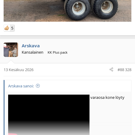
5
Arskava
Kansalainen
KK Plus pack
13 Kesäkuu 2026
#88 328
Arskava sanoi:
varaosa kone löyty