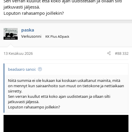
Sen verran kuullut että koko ajan uudistetaan ja ollaan silti
jatkuvasti jäljessä.
Loputon rahasampo joillekin?
paska
Verkusonni
KK Plus ADpack
13 Kesäkuu 2026
#88 332
beadaaro sanoi:
Niitä summia ei ole kukaan kai koskaan uskaltanut mainita, mitä
on mennyt kun sairaanhoito sun muut on tietokone ja nettiaikaan
siirretty.
Sen verran kuullut että koko ajan uudistetaan ja ollaan silti
jatkuvasti jäljessä.
Loputon rahasampo joillekin?