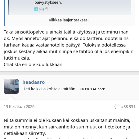
päivystykseen.
yle.fi
Klikkaa laajentaaksesi...
Todennäköisesti joku on yrittänytkin, mutta ei ole löytänyt koko
chattia.
Takaisinsoittopalvelu ainaki täällä käytössä ja toiminu ihan
ok. Myös annetut ajat pelannu eikä oo tarttenu odotella ns
turhaan kauaa vastaanotolle pääsyä. Tuloksia odotellessa
joskus kestäny aikaa mut niinpä se tahtoo olla jos enempikin
tutkimuksia.
Chatistä en ole kuullukkaan.
beadaaro
Heti kaikki ja kohta ei mitään
KK Plus ADpack
13 Kesäkuu 2026
#88 331
Niitä summia ei ole kukaan kai koskaan uskaltanut mainita,
mitä on mennyt kun sairaanhoito sun muut on tietokone ja
nettiaikaan siirretty.