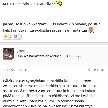
Kuukauden rahtiajo kaanialla?
Jaahas, se tuo volkkaritaksi juuri kaartoikin pihaan, poistun
heti, kun osa mittarivaloista saadaan sammutettua
3
1
jip59
Kaikkea harrastava eläkeläinen
KK Plus pack
13 Kesäkuu 2026
#88 340
Päivä vietetty synnyinkodin markilla kaikkien kolmen
veljeksen yhteisvoimalla markkia siistien. Tuolla kun ei ole
asuttu enää moneen vuoteen mutta kuitenkin on koitettu
pitää ranchia lähinnä asutuin näköisenä. Viime kesänä ei
nurtsia leikattu joten nyt oli melko työmaa saada
viimevuotinen kuiva heinä ja kesän kasvustot niitettyä