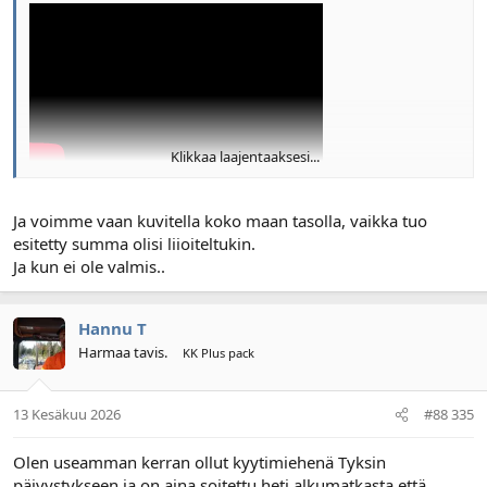
Klikkaa laajentaaksesi...
Ja voimme vaan kuvitella koko maan tasolla, vaikka tuo
esitetty summa olisi liioiteltukin.
Ja kun ei ole valmis..
Hannu T
Harmaa tavis.
KK Plus pack
13 Kesäkuu 2026
#88 335
Olen useamman kerran ollut kyytimiehenä Tyksin
päivystykseen ja on aina soitettu heti alkumatkasta että