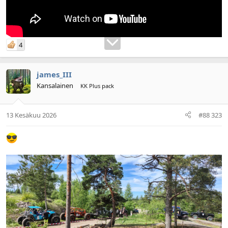
4
james_III
Kansalainen
KK Plus pack
13 Kesäkuu 2026
#88 323