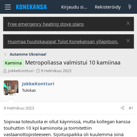
Kirjaudu sisään
Rekisteröidy
Free emergency heating stove plans
Huomaa huutokauppa! Tulot Konekansan ylläpitoon.
Autamme Ukrainaa!
Metropoliassa valmistui 10 kamiinaa
Kamiina
V
A
JokkeKontturi
9 Helmikuu 2023
i
l
e
o
JokkeKontturi
s
i
Tulokas
t
t
i
u
k
s
9 Helmikuu 2023
#1
e
p
t
ä
j
i
Sopivaa toteutusta ei ollut käynnissä, mutta kollegan kanssa
u
v
touhuttiin 10 kpl kamiinoita ja toimitettiin
n
ä
vastaanottopisteeseen. Sijoituspaikka oli kuulemma siinä
a
m