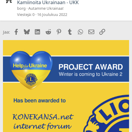
y
Kamiinoita Ukrainaan - UKK
s
borg
Autamme Ukrainaa!
y
Viestejä
0
16 Joulukuu 2022
v
ä
Facebook
Bluesky
LinkedIn
Reddit
Pinterest
Tumblr
WhatsApp
Sähköposti
Linkki
Jaa:
t