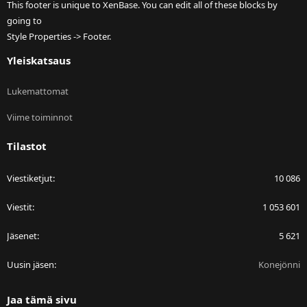
This footer is unique to XenBase. You can edit all of these blocks by
going to
Style Properties -> Footer.
Yleiskatsaus
Lukemattomat
Viime toiminnot
Tilastot
Viestiketjut
10 086
Viestit
1 053 601
Jäsenet
5 621
Uusin jäsen
Konejönni
Jaa tämä sivu