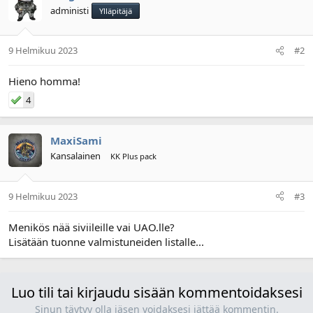
administi
Ylläpitäjä
9 Helmikuu 2023
#2
Hieno homma!
4
MaxiSami
Kansalainen
KK Plus pack
9 Helmikuu 2023
#3
Menikös nää siviileille vai UAO.lle?
Lisätään tuonne valmistuneiden listalle...
Luo tili tai kirjaudu sisään kommentoidaksesi
Sinun täytyy olla jäsen voidaksesi jättää kommentin.