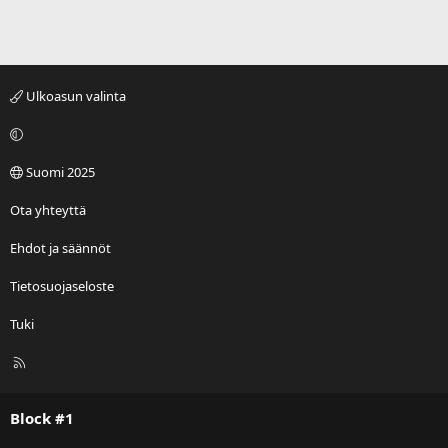
Ulkoasun valinta
Suomi 2025
Ota yhteyttä
Ehdot ja säännöt
Tietosuojaseloste
Tuki
R
S
S
Block #1