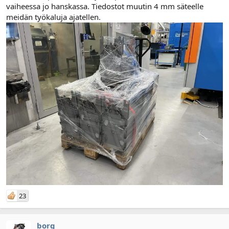
vaiheessa jo hanskassa. Tiedostot muutin 4 mm säteelle
l
ä
meidän työkaluja ajatellen.
o
ä
i
r
t
ä
t
a
j
a
23
borg