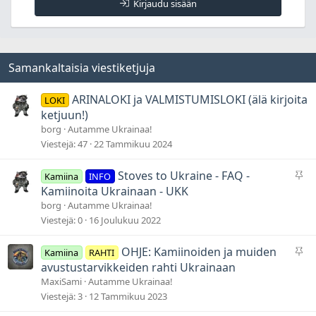
Kirjaudu sisään
Samankaltaisia viestiketjuja
ARINALOKI ja VALMISTUMISLOKI (älä kirjoita
LOKI
ketjuun!)
borg
Autamme Ukrainaa!
Viestejä
47
22 Tammikuu 2024
P
Stoves to Ukraine - FAQ -
Kamiina
INFO
y
Kamiinoita Ukrainaan - UKK
s
borg
Autamme Ukrainaa!
y
Viestejä
0
16 Joulukuu 2022
v
ä
P
OHJE: Kamiinoiden ja muiden
Kamiina
RAHTI
t
y
avustustarvikkeiden rahti Ukrainaan
s
MaxiSami
Autamme Ukrainaa!
y
Viestejä
3
12 Tammikuu 2023
v