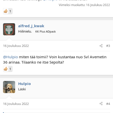
Viimeksi muokattu:
16 Joulukuu 2022
1
alfred_j_kwak
Hiilinielu.
KK Plus ADpack
16 Joulukuu 2022
#3
@Hulpio
miten tää toimii? Voin kustantaa nuo Svl Avemetin
36 arinaa. Tilaanko ne itse Sepolta?
1
Hulpio
Läski
16 Joulukuu 2022
#4