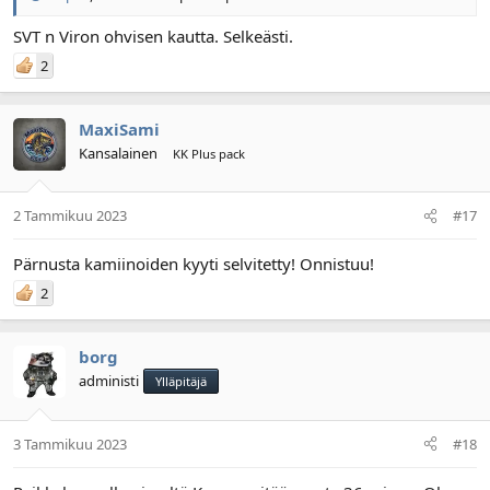
SVT n Viron ohvisen kautta. Selkeästi.
2
MaxiSami
Kansalainen
KK Plus pack
2 Tammikuu 2023
#17
Pärnusta kamiinoiden kyyti selvitetty! Onnistuu!
2
borg
administi
Ylläpitäjä
3 Tammikuu 2023
#18