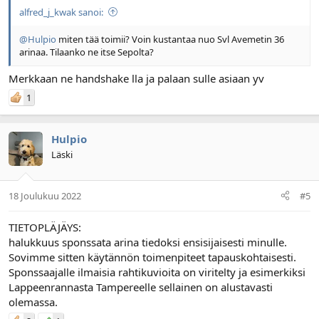
alfred_j_kwak sanoi:
@Hulpio
miten tää toimii? Voin kustantaa nuo Svl Avemetin 36
arinaa. Tilaanko ne itse Sepolta?
Merkkaan ne handshake lla ja palaan sulle asiaan yv
1
Hulpio
Läski
18 Joulukuu 2022
#5
TIETOPLÄJÄYS:
halukkuus sponssata arina tiedoksi ensisijaisesti minulle.
Sovimme sitten käytännön toimenpiteet tapauskohtaisesti.
Sponssaajalle ilmaisia rahtikuvioita on viritelty ja esimerkiksi
Lappeenrannasta Tampereelle sellainen on alustavasti
olemassa.