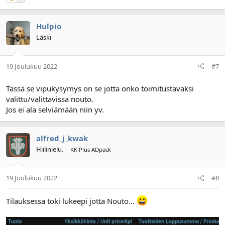
Hulpio
Läski
19 Joulukuu 2022
#7
Tässä se vipukysymys on se jotta onko toimitustavaksi
valittu/valittavissa nouto.
Jos ei ala selviämään niin yv.
alfred_j_kwak
Hiilinielu.
KK Plus ADpack
19 Joulukuu 2022
#8
Tilauksessa toki lukeepi jotta Nouto...