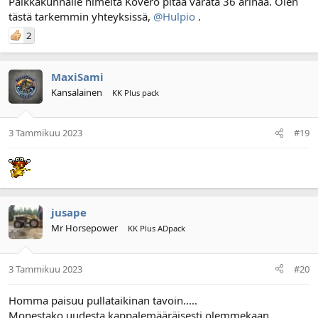
Paikkakunnalle nimeltä Kovero pitää varata 36 arinaa. Olen
tästä tarkemmin yhteyksissä,
@Hulpio
.
2
MaxiSami
Kansalainen
KK Plus pack
3 Tammikuu 2023
#19
jusape
Mr Horsepower
KK Plus ADpack
3 Tammikuu 2023
#20
Homma paisuu pullataikinan tavoin.....
Monestako uudesta kappalemääräisesti olemmekaan