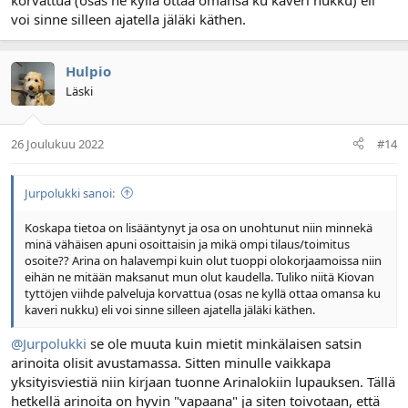
korvattua (osas ne kyllä ottaa omansa ku kaveri nukku) eli
voi sinne silleen ajatella jäläki käthen.
Hulpio
Läski
26 Joulukuu 2022
#14
Jurpolukki sanoi:
Koskapa tietoa on lisääntynyt ja osa on unohtunut niin minnekä
minä vähäisen apuni osoittaisin ja mikä ompi tilaus/toimitus
osoite?? Arina on halavempi kuin olut tuoppi olokorjaamoissa niin
eihän ne mitään maksanut mun olut kaudella. Tuliko niitä Kiovan
tyttöjen viihde palveluja korvattua (osas ne kyllä ottaa omansa ku
kaveri nukku) eli voi sinne silleen ajatella jäläki käthen.
@Jurpolukki
se ole muuta kuin mietit minkälaisen satsin
arinoita olisit avustamassa. Sitten minulle vaikkapa
yksityisviestiä niin kirjaan tuonne Arinalokiin lupauksen. Tällä
hetkellä arinoita on hyvin "vapaana" ja siten toivotaan, että