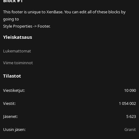
Block #1
This footer is unique to XenBase. You can edit all of these blocks by
going to
Style Properties -> Footer.
Yleiskatsaus
Lukemattomat
Viime toiminnot
Tilastot
Viestiketjut
10 090
Viestit
1 054 002
Jäsenet
5 623
Uusin jäsen
Granit