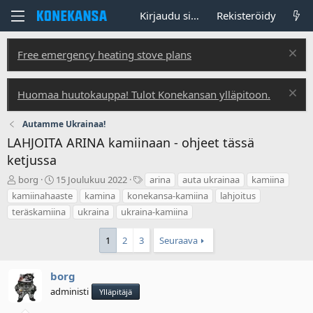
Kirjaudu sisään
Rekisteröidy
Free emergency heating stove plans
Huomaa huutokauppa! Tulot Konekansan ylläpitoon.
Autamme Ukrainaa!
LAHJOITA ARINA kamiinaan - ohjeet tässä
ketjussa
V
A
T
borg
15 Joulukuu 2022
arina
auta ukrainaa
kamiina
i
l
u
kamiinahaaste
kamina
konekansa-kamiina
lahjoitus
e
o
n
teräskamiina
ukraina
ukraina-kamiina
s
i
n
t
t
i
1
2
3
Seuraava
i
u
s
k
s
t
e
p
e
borg
t
ä
e
j
administi
i
t
Ylläpitäjä
u
v