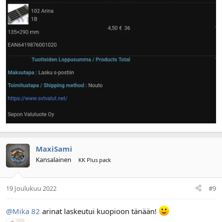
MaxiSami
Kansalainen
KK Plus pack
19 Joulukuu 2022
#9
@Mika 82
arinat laskeutui kuopioon tänään!