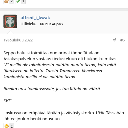
2
1
alfred_j_kwak
Hiilinielu.
KK Plus ADpack
19 Joulukuu 2022
#6
Seppo haluisi toimittaa nuo arinat tänne Iittalaan.
Asiakaspalvelun vastaus tiedusteluun oli hiukan kulmikas.
"Ei meillä ole toimituksesta mitään muuta tietoa, kuin mitä
tilaukseen on laitettu. Tuosta Tampereen Konekansa-
kaminoista meillä ei ole mitään tietoa.
Ilmoita uusi toimitusosoite, jos tuo Iittala on väärä.
SVT"
Laskussa on eräpäivä tänään ja viivästyskorko 13%. Tässähän
lähtee joulun henki nousuun.
2