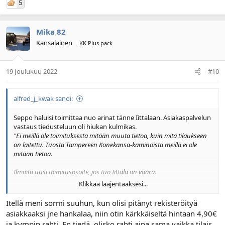
5
Mika 82
Kansalainen
KK Plus pack
19 Joulukuu 2022
#10
alfred_j_kwak sanoi:
Seppo haluisi toimittaa nuo arinat tänne Iittalaan. Asiakaspalvelun
vastaus tiedusteluun oli hiukan kulmikas.
"Ei meillä ole toimituksesta mitään muuta tietoa, kuin mitä tilaukseen
on laitettu. Tuosta Tampereen Konekansa-kaminoista meillä ei ole
mitään tietoa.
Ilmoita uusi toimitusosoite, jos tuo Iittala on väärä.
Klikkaa laajentaaksesi...
SVT"
Itellä meni sormi suuhun, kun olisi pitänyt rekisteröityä
Laskussa on eräpäivä tänään ja viivästyskorko 13%. Tässähän
asiakkaaksi jne hankalaa, niin otin kärkkäiseltä hintaan 4,90€
lähtee joulun henki nousuun.
ja kympin rahti. En tiedä, olisko rahti aina sama vaikka tilais