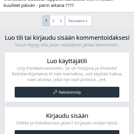
kuulleet päivän - parin aikana ????
1
2
3
Seuraava
Luo tili tai kirjaudu sisään kommentoidaksesi
Sinun täytyy olla jäsen voidaksesi jättää kommentin.
Luo käyttäjätili
Liity Konekansalaiseksi. Se on helppoa ja ilmaista!
Rekisteröityneenä et näe mainoksia, voit käyttää hakua,
näet alueita, joita nyt ovat piilossa...jne.
Rekisteröidy
Kirjaudu sisään
Oletko jo Konekansan jäsen? Kirjaudu sisään tästä.