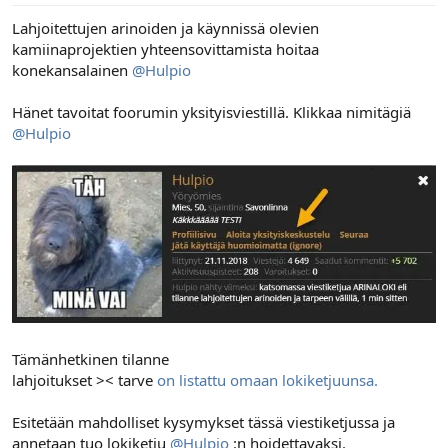
Lahjoitettujen arinoiden ja käynnissä olevien
kamiinaprojektien yhteensovittamista hoitaa
konekansalainen
@Hulpio
Hänet tavoitat foorumin yksityisviestillä. Klikkaa nimitägiä
@Hulpio
Tämänhetkinen tilanne
lahjoitukset >< tarve
on listattu omaan lokiketjuunsa.
Esitetään mahdolliset kysymykset tässä viestiketjussa ja
annetaan tuo lokiketju
@Hulpio
:n hoidettavaksi.