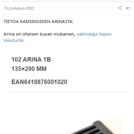
n
ä
a
m
15 Joulukuu 2022
#1
l
ä
o
ä
TIETOA KAMIINOIDEN ARINASTA:
i
r
t
ä
Arina on oheisen kuvan mukainen,
valmistaja Sepon
t
a
Valutuote
.
j
a