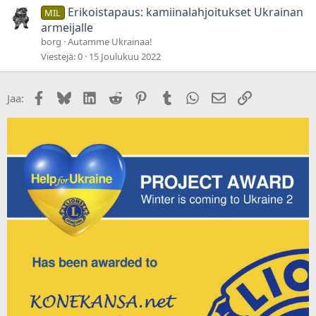
ä
Erikoistapaus: kamiinalahjoitukset Ukrainan
MIL
t
armeijalle
borg
Autamme Ukrainaa!
Viestejä
0
15 Joulukuu 2022
Facebook
Bluesky
LinkedIn
Reddit
Pinterest
Tumblr
WhatsApp
Sähköposti
Linkki
Jaa: