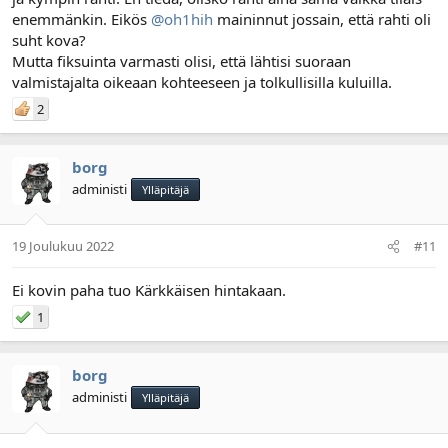
enemmänkin. Eikös
@oh1hih
maininnut jossain, että rahti oli
suht kova?
Mutta fiksuinta varmasti olisi, että lähtisi suoraan
valmistajalta oikeaan kohteeseen ja tolkullisilla kuluilla.
2
borg
administi
Ylläpitäjä
19 Joulukuu 2022
#11
Ei kovin paha tuo Kärkkäisen hintakaan.
1
borg
administi
Ylläpitäjä