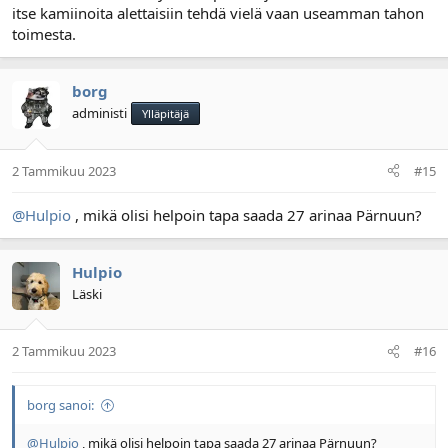
itse kamiinoita alettaisiin tehdä vielä vaan useamman tahon
toimesta.
borg
administi
Ylläpitäjä
2 Tammikuu 2023
#15
@Hulpio
, mikä olisi helpoin tapa saada 27 arinaa Pärnuun?
Hulpio
Läski
2 Tammikuu 2023
#16
borg sanoi:
@Hulpio
, mikä olisi helpoin tapa saada 27 arinaa Pärnuun?