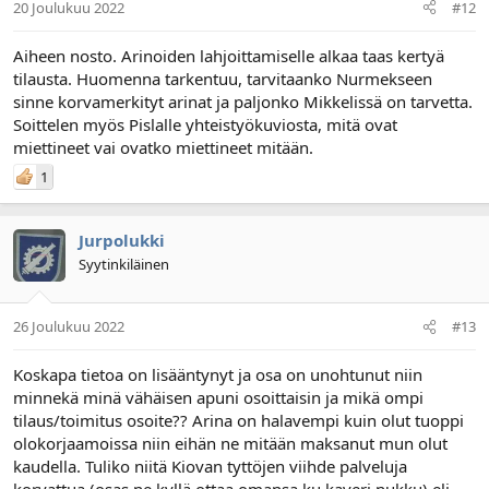
20 Joulukuu 2022
#12
Aiheen nosto. Arinoiden lahjoittamiselle alkaa taas kertyä
tilausta. Huomenna tarkentuu, tarvitaanko Nurmekseen
sinne korvamerkityt arinat ja paljonko Mikkelissä on tarvetta.
Soittelen myös Pislalle yhteistyökuviosta, mitä ovat
miettineet vai ovatko miettineet mitään.
1
Jurpolukki
Syytinkiläinen
26 Joulukuu 2022
#13
Koskapa tietoa on lisääntynyt ja osa on unohtunut niin
minnekä minä vähäisen apuni osoittaisin ja mikä ompi
tilaus/toimitus osoite?? Arina on halavempi kuin olut tuoppi
olokorjaamoissa niin eihän ne mitään maksanut mun olut
kaudella. Tuliko niitä Kiovan tyttöjen viihde palveluja