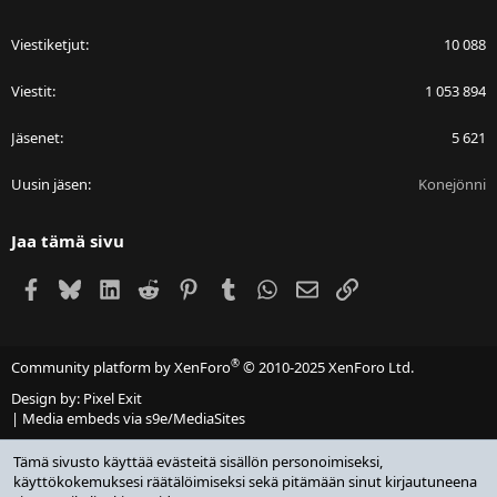
Viestiketjut
10 088
Viestit
1 053 894
Jäsenet
5 621
Uusin jäsen
Konejönni
Jaa tämä sivu
Facebook
Bluesky
LinkedIn
Reddit
Pinterest
Tumblr
WhatsApp
Sähköposti
Linkki
®
Community platform by XenForo
© 2010-2025 XenForo Ltd.
Design by:
Pixel Exit
|
Media embeds via s9e/MediaSites
Tämä sivusto käyttää evästeitä sisällön personoimiseksi,
käyttökokemuksesi räätälöimiseksi sekä pitämään sinut kirjautuneena