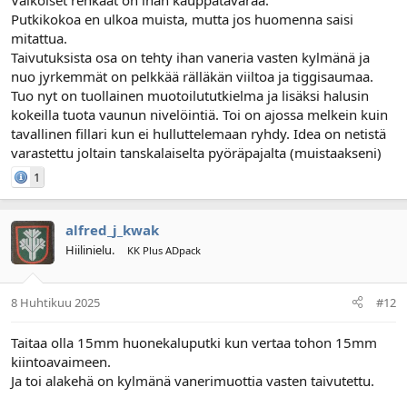
Valkoiset renkaat on ihan kauppatavaraa.
Putkikokoa en ulkoa muista, mutta jos huomenna saisi
mitattua.
Taivutuksista osa on tehty ihan vaneria vasten kylmänä ja
nuo jyrkemmät on pelkkää rälläkän viiltoa ja tiggisaumaa.
Tuo nyt on tuollainen muotoilututkielma ja lisäksi halusin
kokeilla tuota vaunun nivelöintiä. Toi on ajossa melkein kuin
tavallinen fillari kun ei hulluttelemaan ryhdy. Idea on netistä
varastettu joltain tanskalaiselta pyöräpajalta (muistaakseni)
1
alfred_j_kwak
Hiilinielu.
KK Plus ADpack
8 Huhtikuu 2025
#12
Taitaa olla 15mm huonekaluputki kun vertaa tohon 15mm
kiintoavaimeen.
Ja toi alakehä on kylmänä vanerimuottia vasten taivutettu.