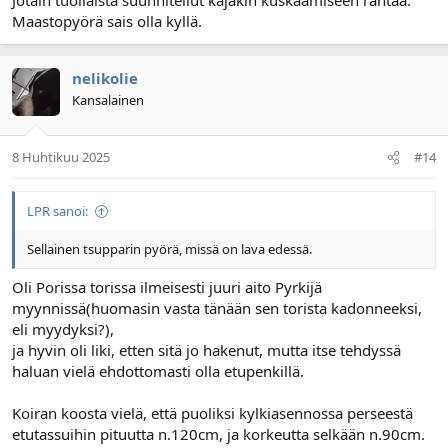
Maastopyörä sais olla kyllä.
nelikolie
Kansalainen
8 Huhtikuu 2025
#14
LPR sanoi:
Sellainen tsupparin pyörä, missä on lava edessä.
Oli Porissa torissa ilmeisesti juuri aito Pyrkijä
myynnissä(huomasin vasta tänään sen torista kadonneeksi,
eli myydyksi?),
ja hyvin oli liki, etten sitä jo hakenut, mutta itse tehdyssä
haluan vielä ehdottomasti olla etupenkillä.
Koiran koosta vielä, että puoliksi kylkiasennossa perseestä
etutassuihin pituutta n.120cm, ja korkeutta selkään n.90cm.