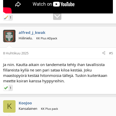
1
alfred_j_kwak
Hiilinielu.
KK Plus ADpack
8 Huhtikuu 2025
#5
Ja niin. Kautta aikain on tandemeita tehty ihan tavallisista
fillareista kyllä ne sen pari sataa kiloa kestää. Joku
maastopyörä kestää hitonmoisia tällejä. Tuskin kuitenkaan
meette koiran kanssa hyppyreihin.
1
KooJoo
K
Kansalainen
KK Plus pack