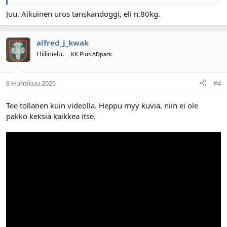
Juu. Aikuinen uros tanskandoggi, eli n.80kg.
alfred_j_kwak
Hiilinielu.
KK Plus ADpack
8 Huhtikuu 2025
#4
Tee tollanen kuin videolla. Heppu myy kuvia, niin ei ole
pakko keksiä kaikkea itse.