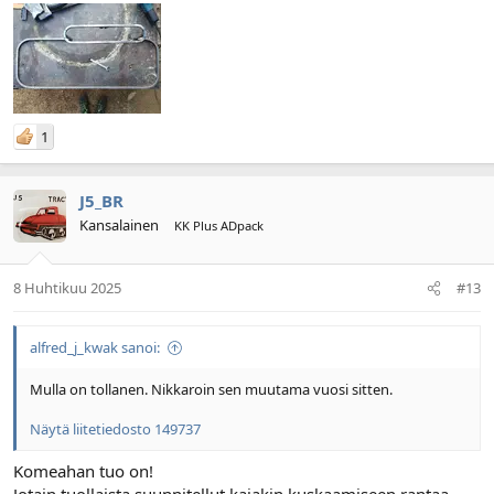
1
J5_BR
Kansalainen
KK Plus ADpack
8 Huhtikuu 2025
#13
alfred_j_kwak sanoi:
Mulla on tollanen. Nikkaroin sen muutama vuosi sitten.
Näytä liitetiedosto 149737
Komeahan tuo on!
Jotain tuollaista suunnitellut kajakin kuskaamiseen rantaa.