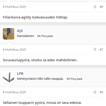
8 Huhtikuu 2025
#6
Fillarikoira-agility tulevaisuuden hittilaji.
AJS
Kansalainen
KK Plus pack
8 Huhtikuu 2025
#7
Sivuvaunupyörä, olisiko se edes mahdollinen.
LPR
Kehittymätön tillin tallin tasapää.
KK Plus pack
8 Huhtikuu 2025
#8
Sellainen tsupparin pyörä, missä on lava edessä.