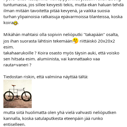
tuntumassa, jos sillee kevyesti tekis, mutta ekan haluan tehdä
l
ä
o
ä
ilman mitään tavoitetta pitää kevyenä, ja vaikka suosia
i
r
turhan ylipainoisia ratkaisuja epävarmoissa tilanteissa, koska
t
ä
koira
.
t
a
Mikähän mahtaisi olla sopivin neliöputki "takapään" osalta,
j
a
jos ihan suorasta lähtisin tekemään
riittäiskö 20x20x2
esim.
takahaarukoille ? Koira osasto myös täysin auki, että voisko
sen hitsata esim. alumiinista, vai kannattaako vaa
rauta+vaneri ?
Tiedostan riskin, että valmiina näyttää tältä:
mutta siitä huolimatta olen yhä vielä vahvasti neliöputken
kannalla, koska satulaputkesta eteenpäin jää runko
entiselleen.