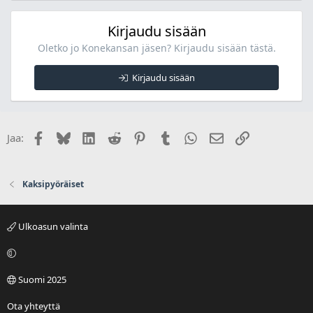
Kirjaudu sisään
Oletko jo Konekansan jäsen? Kirjaudu sisään tästä.
Kirjaudu sisään
Facebook
Bluesky
LinkedIn
Reddit
Pinterest
Tumblr
WhatsApp
Sähköposti
Linkki
Jaa:
Kaksipyöräiset
Ulkoasun valinta
Suomi 2025
Ota yhteyttä