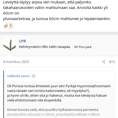
Leveyttä täytyy arpoa sen mukaan, että paljonko
takahaarukoiden väliin mahtumaan saa. Arviolta kaikki yli
60cm on
plussaa/extraa, ja tuossa 60cm mahtunee jo lepäämäänkin.
1
LPR
Kehittymätön tillin tallin tasapää.
KK Plus pack
8 Huhtikuu 2025
#15
nelikolie sanoi:
Oli Porissa torissa ilmeisesti juuri aito Pyrkijä myynnissä(huomasin
vasta tänään sen torista kadonneeksi, eli myydyksi?),
ja hyvin oli liki, etten sitä jo hakenut, mutta itse tehdyssä haluan
vielä ehdottomasti olla etupenkillä.
Koiran koosta vielä, että puoliksi kylkiasennossa perseestä
etutassuihin pituutta n.120cm, ja korkeutta selkään n.90cm.