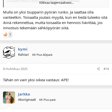
Leveyttä täytyy arpoa sen mukaan, että paljonko
Klikkaa laajentaaksesi...
takahaarukoiden väliin mahtumaan saa. Arviolta kaikki yli 60cm on
plussaa/extraa, ja tuossa 60cm mahtunee jo lepäämäänkin.
Mulla on yksi tsupparin pyörän runko. Ja saattaa olla
vanteetkin. Toisaalta joutais myydä, kun en tiedä tuleeko sitä
ikinä rekennettua, mutta toisaalta en hennois hävittää, jos
innostuis tekemään sähköpyörän siitä.
1
kymi
Rahtari
KK Plus ADpack
8 Huhtikuu 2025
#16
Tähän on vain yksi oikea vastaus: APE!
Jarkko
Aboriginaali
KK Plus pack