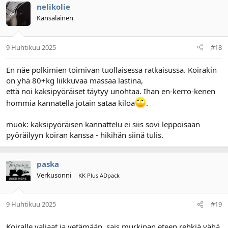
nelikolie
Kansalainen
9 Huhtikuu 2025
#18
En näe polkimien toimivan tuollaisessa ratkaisussa. Koirakin
on yhä 80+kg liikkuvaa massaa lastina,
että noi kaksipyöräiset täytyy unohtaa. Ihan en-kerro-kenen
hommia kannatella jotain sataa kiloa
.
muok: kaksipyöräisen kannattelu ei siis sovi leppoisaan
pyöräilyyn koiran kanssa - hikihän siinä tulis.
paska
Verkusonni
KK Plus ADpack
9 Huhtikuu 2025
#19
Koiralle valjaat ja vetämään, sais murkinan eteen rehkiä vähä