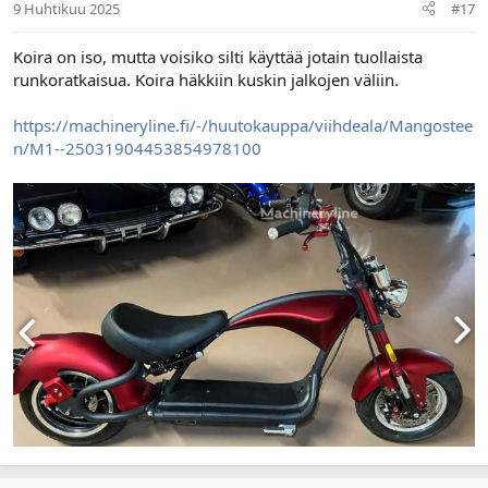
9 Huhtikuu 2025
#17
Koira on iso, mutta voisiko silti käyttää jotain tuollaista
runkoratkaisua. Koira häkkiin kuskin jalkojen väliin.
https://machineryline.fi/-/huutokauppa/viihdeala/Mangostee
n/M1--25031904453854978100