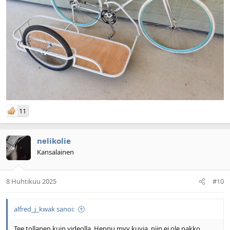
11
nelikolie
Kansalainen
8 Huhtikuu 2025
#10
alfred_j_kwak sanoi:
Tee tollanen kuin videolla. Heppu myy kuvia, niin ei ole pakko