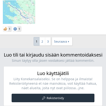
1
1
1
2
3
Seuraava
Luo tili tai kirjaudu sisään kommentoidaksesi
Sinun täytyy olla jäsen voidaksesi jättää kommentin.
Luo käyttäjätili
Liity Konekansalaiseksi. Se on helppoa ja ilmaista!
Rekisteröityneenä et näe mainoksia, voit käyttää hakua,
näet alueita, joita nyt ovat piilossa...jne.
Rekisteröidy