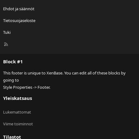
Ehdot ja säännöt
Tietosuojaseloste
Tuki
R
S
S
Block #1
This footer is unique to XenBase. You can edit all of these blocks by
going to
Style Properties -> Footer.
Yleiskatsaus
Lukemattomat
Viime toiminnot
Tilastot