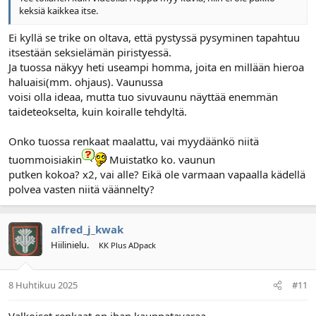
keksiä kaikkea itse.
Ei kyllä se trike on oltava, että pystyssä pysyminen tapahtuu
itsestään seksielämän piristyessä.
Ja tuossa näkyy heti useampi homma, joita en millään hieroa
haluaisi(mm. ohjaus). Vaunussa
voisi olla ideaa, mutta tuo sivuvaunu näyttää enemmän
taideteokselta, kuin koiralle tehdyltä.
Onko tuossa renkaat maalattu, vai myydäänkö niitä
tuommoisiakin
Muistatko ko. vaunun
putken kokoa? x2, vai alle? Eikä ole varmaan vapaalla kädellä
polvea vasten niitä väännelty?
alfred_j_kwak
Hiilinielu.
KK Plus ADpack
8 Huhtikuu 2025
#11