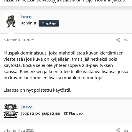
borg
administi
Ylläpitäjä
5 Tammikuu 2025
#2
Pluspakkiominaisuus, joka mahdollistaa kuvan kiertämisen
viesteissä (jos kuva on kyljellään, tms.) jää hetkeksi pois
käytöstä, koska se ei ole yhteensopiva 2.3-päivityksen
kanssa. Päivityksen jälkeen tulee tilalle vastaava lisäosa, jossa
on kuvan kiertämisen lisäksi muitakin toimintoja.
Lisäosa on nyt poistettu käytöstä.
Josva
Joopati joo, jaapati jaa
KK Plus pack
5 Tammikuu 2025
#3