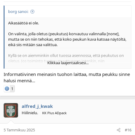
borg sanoi:
Aikasäätöä ei ole.
On valinta, jolla oletus (peukutus) korvautuu valinnalla [none],
mutta se on niin tehokas, että koko peukun kuva katoaa näytöltä,
eikä siis mitään saa valittua.
Kyllä se on aiemminkin ollut tuossa asennossa, että peukutus on
oletus. Jos toiminto tuntuu muuttuneen jotenkin, niin
Klikkaa laajentaaksesi...
todennäköisesti viiveaika, joka pitää painaa näyttöä tai ajaa hiirellä
symbolin päälle, on hieman muuttunut.
Informatiivinen meinasin tuohon laittaa, mutta peukku sinne
halusi mennä...
1
alfred_j_kwak
Hiilinielu.
KK Plus ADpack
5 Tammikuu 2025
#16