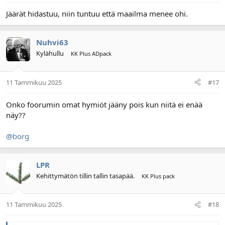
Jäärät hidastuu, niin tuntuu että maailma menee ohi.
Nuhvi63
Kylähullu
KK Plus ADpack
11 Tammikuu 2025
#17
Onko foorumin omat hymiöt jääny pois kun niitä ei enää
näy??
@borg
LPR
Kehittymätön tillin tallin tasapää.
KK Plus pack
11 Tammikuu 2025
#18