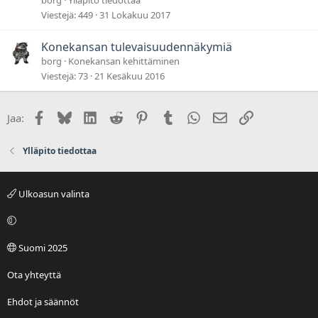
i
Viestejä
449
31 Lokakuu 2017
t
t
Konekansan tulevaisuudennäkymiä
u
borg
Konekansan kehittäminen
Viestejä
73
21 Kesäkuu 2016
Facebook
Bluesky
LinkedIn
Reddit
Pinterest
Tumblr
WhatsApp
Sähköposti
Linkki
Jaa:
Ylläpito tiedottaa
Ulkoasun valinta
Suomi 2025
Ota yhteyttä
Ehdot ja säännöt