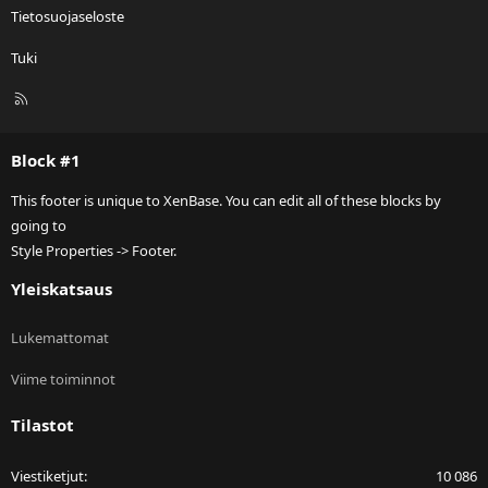
Tietosuojaseloste
Tuki
R
S
S
Block #1
This footer is unique to XenBase. You can edit all of these blocks by
going to
Style Properties -> Footer.
Yleiskatsaus
Lukemattomat
Viime toiminnot
Tilastot
Viestiketjut
10 086