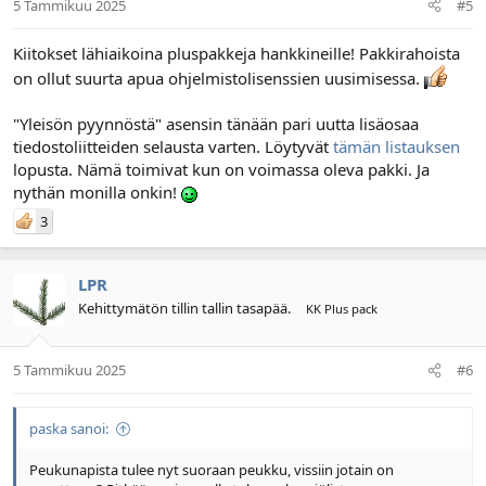
5 Tammikuu 2025
#5
Kiitokset lähiaikoina pluspakkeja hankkineille! Pakkirahoista
on ollut suurta apua ohjelmistolisenssien uusimisessa.
"Yleisön pyynnöstä" asensin tänään pari uutta lisäosaa
tiedostoliitteiden selausta varten. Löytyvät
tämän listauksen
lopusta. Nämä toimivat kun on voimassa oleva pakki. Ja
nythän monilla onkin!
3
LPR
Kehittymätön tillin tallin tasapää.
KK Plus pack
5 Tammikuu 2025
#6
paska sanoi:
Peukunapista tulee nyt suoraan peukku, vissiin jotain on