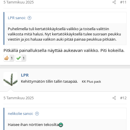
5 Tammikuu 2025
#11
LPR sanoi:
Puhelimella tuli kertatökkäyksellä valikko ja toisella valittiin
valikosta mitä halusi. Nyt kertatökkäyksellä tulee suoraan peukku
viestiin ja jos haluaa valikon auki pitää painaa peukkua pitkään.
Pitkällä painalluksella näyttää aukeavan valikko. Piti kokeilla.
1
1
LPR
Kehittymätön tillin tallin tasapää.
KK Plus pack
5 Tammikuu 2025
#12
nelikolie sanoi:
Haisee ihan nörttien tekosilta