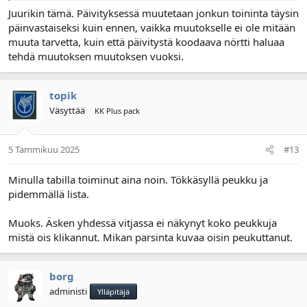
Juurikin tämä. Päivityksessä muutetaan jonkun toininta täysin
päinvastaiseksi kuin ennen, vaikka muutokselle ei ole mitään
muuta tarvetta, kuin että päivitystä koodaava nörtti haluaa
tehdä muutoksen muutoksen vuoksi.
topik
Väsyttää
KK Plus pack
5 Tammikuu 2025
#13
Minulla tabilla toiminut aina noin. Tökkäsyllä peukku ja
pidemmällä lista.
Muoks. Äsken yhdessä vitjassa ei näkynyt koko peukkuja
mistä ois klikannut. Mikan parsinta kuvaa oisin peukuttanut.
borg
administi
Ylläpitäjä