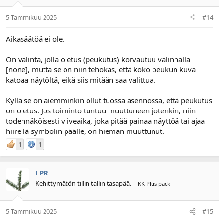
5 Tammikuu 2025
#14
Aikasäätöä ei ole.
On valinta, jolla oletus (peukutus) korvautuu valinnalla
[none], mutta se on niin tehokas, että koko peukun kuva
katoaa näytöltä, eikä siis mitään saa valittua.
Kyllä se on aiemminkin ollut tuossa asennossa, että peukutus
on oletus. Jos toiminto tuntuu muuttuneen jotenkin, niin
todennäköisesti viiveaika, joka pitää painaa näyttöä tai ajaa
hiirellä symbolin päälle, on hieman muuttunut.
1
1
LPR
Kehittymätön tillin tallin tasapää.
KK Plus pack
5 Tammikuu 2025
#15