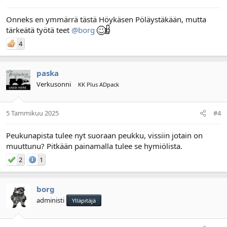
Onneks en ymmärrä tästä Höykäsen Pöläystäkään, mutta
tärkeätä työtä teet
@borg
4
paska
Verkusonni
KK Plus ADpack
5 Tammikuu 2025
#4
Peukunapista tulee nyt suoraan peukku, vissiin jotain on
muuttunu? Pitkään painamalla tulee se hymiölista.
2
1
borg
administi
Ylläpitäjä