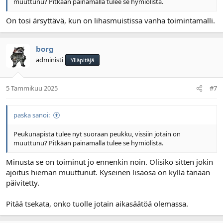
muuttunu? Pitkään painamalla tulee se hymiölista.
On tosi ärsyttävä, kun on lihasmuistissa vanha toimintamalli.
borg
administi
Ylläpitäjä
5 Tammikuu 2025
#7
paska sanoi:
Peukunapista tulee nyt suoraan peukku, vissiin jotain on
muuttunu? Pitkään painamalla tulee se hymiölista.
Minusta se on toiminut jo ennenkin noin. Olisiko sitten jokin
ajoitus hieman muuttunut. Kyseinen lisäosa on kyllä tänään
päivitetty.
Pitää tsekata, onko tuolle jotain aikasäätöä olemassa.