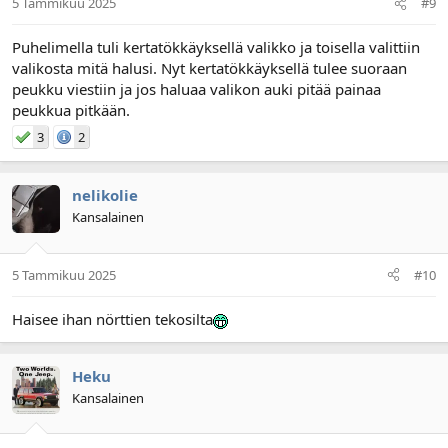
5 Tammikuu 2025
#9
Puhelimella tuli kertatökkäyksellä valikko ja toisella valittiin
valikosta mitä halusi. Nyt kertatökkäyksellä tulee suoraan
peukku viestiin ja jos haluaa valikon auki pitää painaa
peukkua pitkään.
3
2
nelikolie
Kansalainen
5 Tammikuu 2025
#10
Haisee ihan nörttien tekosilta
Heku
Kansalainen