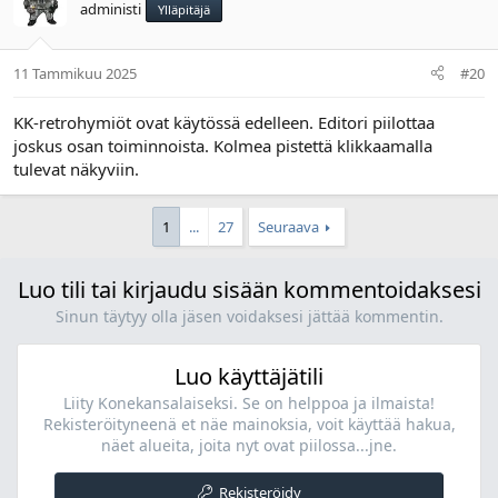
administi
Ylläpitäjä
11 Tammikuu 2025
#20
KK-retrohymiöt ovat käytössä edelleen. Editori piilottaa
joskus osan toiminnoista. Kolmea pistettä klikkaamalla
tulevat näkyviin.
1
...
27
Seuraava
Luo tili tai kirjaudu sisään kommentoidaksesi
Sinun täytyy olla jäsen voidaksesi jättää kommentin.
Luo käyttäjätili
Liity Konekansalaiseksi. Se on helppoa ja ilmaista!
Rekisteröityneenä et näe mainoksia, voit käyttää hakua,
näet alueita, joita nyt ovat piilossa...jne.
Rekisteröidy