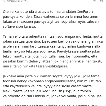
5 Tammikuu 2025
#1
n
ä
a
m
l
ä
Olen alkanut tehdä alustavia toimia tähdäten XenForon
o
ä
päivitystä kohden. Tässä vaiheessa se on lähinnä foorumin
i
r
lukuisten lisäosien päivitystä yhteensopiviksi myös tulevan
t
ä
softaversion kanssa.
t
a
j
Tämän ei pitäisi aiheuttaa mitään suurempia murheita, mutta
a
jotain saattaa tapahtua. Lisäosien kieli on vakiona englanniksi
ja olen aiemmin tarvittaessa kääntänyt niihin kuuluvia siellä
täällä näkyviä tekstejä suomeksi. Päivityksessä saattaa jokin
teksti muuttua tai jotain voi tulla lisää. Jos huomaatte, että
jossakin kummittelee yllättäen jokin englanninkielinen teksti,
niin siitä voi vinkata tässä viestiketjussa.
Ja koska aina jostain kumman syystä löytyy joku, jolla tämä
foorumi näkyy kokonaan englanninkielisenä, niin muistutan,
että käyttökielen valinta löytyy aina sivun vasemmasta
alakulmasta. Jos siellä lukee "English (US)", niin toinen
vaihtoehto on "KK Finnish 2", jonka voi valita, jos niin haluaa.
Tässä vaiheessa päivitettyjä lisäosia on neljä. Homma jatkuu.