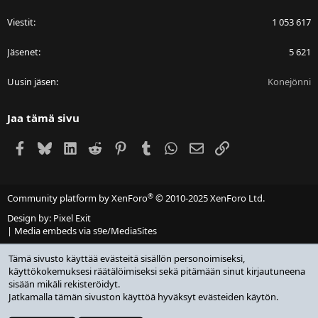
Viestit
1 053 617
Jäsenet
5 621
Uusin jäsen
Konejönni
Jaa tämä sivu
Facebook
Bluesky
LinkedIn
Reddit
Pinterest
Tumblr
WhatsApp
Sähköposti
Linkki
®
Community platform by XenForo
© 2010-2025 XenForo Ltd.
Design by:
Pixel Exit
|
Media embeds via s9e/MediaSites
Tämä sivusto käyttää evästeitä sisällön personoimiseksi,
käyttökokemuksesi räätälöimiseksi sekä pitämään sinut kirjautuneena
sisään mikäli rekisteröidyt.
Jatkamalla tämän sivuston käyttöä hyväksyt evästeiden käytön.