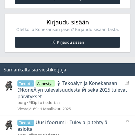
Kirjaudu sisään
Oletko jo Konekansan jäsen? Kirjaudu sisään tästä.
Kirjaudu sisään
Samankaltaisia viestiketjuja
Ä
🤖 Tekoälyn ja Konekansan
Tiedote
Äänestys
ä
@KoneÄlyn tulevaisuudesta 🤖 sekä 2025 tulevat
n
päivitykset
e
borg
Ylläpito tiedottaa
s
Viestejä
69
1 Maaliskuu 2025
t
y
L
Uusi foorumi - Tulevia ja tehtyjä
Tiedote
s
u
asioita
k
borg
Ylläpito tiedottaa