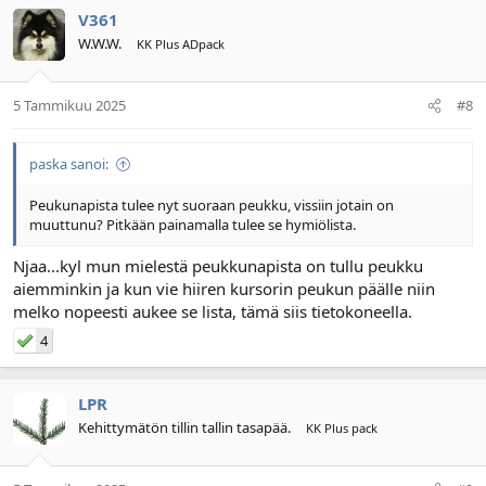
V361
W.W.W.
KK Plus ADpack
5 Tammikuu 2025
#8
paska sanoi:
Peukunapista tulee nyt suoraan peukku, vissiin jotain on
muuttunu? Pitkään painamalla tulee se hymiölista.
Njaa...kyl mun mielestä peukkunapista on tullu peukku
aiemminkin ja kun vie hiiren kursorin peukun päälle niin
melko nopeesti aukee se lista, tämä siis tietokoneella.
4
LPR
Kehittymätön tillin tallin tasapää.
KK Plus pack