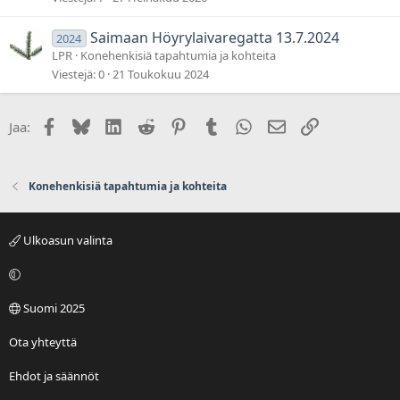
Saimaan Höyrylaivaregatta 13.7.2024
2024
LPR
Konehenkisiä tapahtumia ja kohteita
Viestejä
0
21 Toukokuu 2024
Facebook
Bluesky
LinkedIn
Reddit
Pinterest
Tumblr
WhatsApp
Sähköposti
Linkki
Jaa:
Konehenkisiä tapahtumia ja kohteita
Ulkoasun valinta
Suomi 2025
Ota yhteyttä
Ehdot ja säännöt