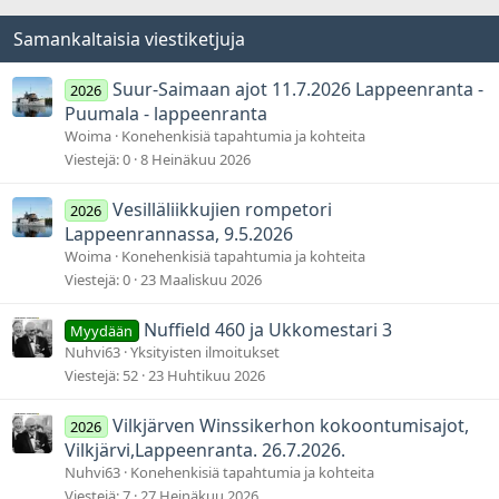
Samankaltaisia viestiketjuja
Suur-Saimaan ajot 11.7.2026 Lappeenranta -
2026
Puumala - lappeenranta
Woima
Konehenkisiä tapahtumia ja kohteita
Viestejä
0
8 Heinäkuu 2026
Vesilläliikkujien rompetori
2026
Lappeenrannassa, 9.5.2026
Woima
Konehenkisiä tapahtumia ja kohteita
Viestejä
0
23 Maaliskuu 2026
Nuffield 460 ja Ukkomestari 3
Myydään
Nuhvi63
Yksityisten ilmoitukset
Viestejä
52
23 Huhtikuu 2026
Vilkjärven Winssikerhon kokoontumisajot,
2026
Vilkjärvi,Lappeenranta. 26.7.2026.
Nuhvi63
Konehenkisiä tapahtumia ja kohteita
Viestejä
7
27 Heinäkuu 2026