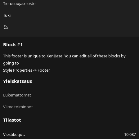
Tietosuojaseloste
Tuki
R
S
S
Block #1
This footer is unique to XenBase. You can edit all of these blocks by
going to
Style Properties -> Footer.
Yleiskatsaus
Lukemattomat
Viime toiminnot
Tilastot
Viestiketjut
10 087