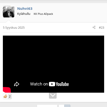
Nuhvi63
Kylähullu
KK Plus ADpack
5 Syyskuu 2025
#23
2