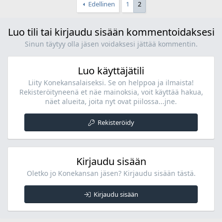
Edellinen
1
2
Luo tili tai kirjaudu sisään kommentoidaksesi
Sinun täytyy olla jäsen voidaksesi jättää kommentin.
Luo käyttäjätili
Liity Konekansalaiseksi. Se on helppoa ja ilmaista!
Rekisteröityneenä et näe mainoksia, voit käyttää hakua,
näet alueita, joita nyt ovat piilossa...jne.
Rekisteröidy
Kirjaudu sisään
Oletko jo Konekansan jäsen? Kirjaudu sisään tästä.
Kirjaudu sisään