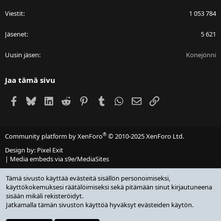
Viestit
1 053 784
Jäsenet
5 621
Uusin jäsen
Konejönni
Jaa tämä sivu
Facebook
Bluesky
LinkedIn
Reddit
Pinterest
Tumblr
WhatsApp
Sähköposti
Linkki
®
Community platform by XenForo
© 2010-2025 XenForo Ltd.
Design by:
Pixel Exit
|
Media embeds via s9e/MediaSites
Tämä sivusto käyttää evästeitä sisällön personoimiseksi,
käyttökokemuksesi räätälöimiseksi sekä pitämään sinut kirjautuneena
sisään mikäli rekisteröidyt.
Jatkamalla tämän sivuston käyttöä hyväksyt evästeiden käytön.