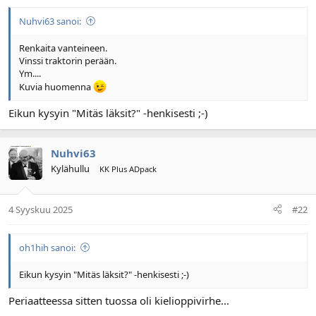
n
ä
a
m
Nuhvi63 sanoi:
l
ä
o
ä
Renkaita vanteineen.
i
r
Vinssi traktorin perään.
t
ä
Ym....
t
Kuvia huomenna
a
j
Eikun kysyin "Mitäs läksit?" -henkisesti ;-)
a
Nuhvi63
Kylähullu
KK Plus ADpack
4 Syyskuu 2025
#22
oh1hih sanoi:
Eikun kysyin "Mitäs läksit?" -henkisesti ;-)
Periaatteessa sitten tuossa oli kielioppivirhe...