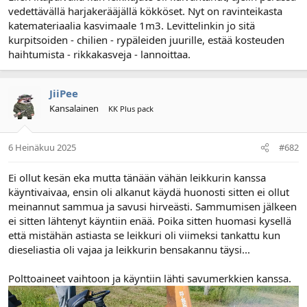
vedettävällä harjakerääjällä kökköset. Nyt on ravinteikasta
l
ä
o
ä
katemateriaalia kasvimaale 1m3. Levittelinkin jo sitä
i
r
kurpitsoiden - chilien - rypäleiden juurille, estää kosteuden
t
ä
haihtumista - rikkakasveja - lannoittaa.
t
a
j
JiiPee
a
Kansalainen
KK Plus pack
6 Heinäkuu 2025
#682
Ei ollut kesän eka mutta tänään vähän leikkurin kanssa
käyntivaivaa, ensin oli alkanut käydä huonosti sitten ei ollut
meinannut sammua ja savusi hirveästi. Sammumisen jälkeen
ei sitten lähtenyt käyntiin enää. Poika sitten huomasi kysellä
että mistähän astiasta se leikkuri oli viimeksi tankattu kun
dieseliastia oli vajaa ja leikkurin bensakannu täysi...
Polttoaineet vaihtoon ja käyntiin lähti savumerkkien kanssa.