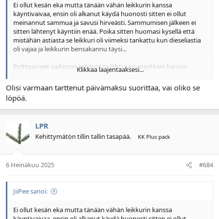
Ei ollut kesän eka mutta tänään vähän leikkurin kanssa
käyntivaivaa, ensin oli alkanut käydä huonosti sitten ei ollut
meinannut sammua ja savusi hirveästi. Sammumisen jälkeen ei
sitten lähtenyt käyntiin enää. Poika sitten huomasi kysellä että
mistähän astiasta se leikkuri oli viimeksi tankattu kun dieseliastia
oli vajaa ja leikkurin bensakannu täysi...
Polttoaineet vaihtoon ja käyntiin lähti savumerkkien kanssa.
Klikkaa laajentaaksesi...
Näytä liitetiedosto 153852
Olisi varmaan tarttenut päivämaksu suorittaa, vai oliko se
löpöä.
LPR
Kehittymätön tillin tallin tasapää.
KK Plus pack
6 Heinäkuu 2025
#684
JiiPee sanoi:
Ei ollut kesän eka mutta tänään vähän leikkurin kanssa
käyntivaivaa, ensin oli alkanut käydä huonosti sitten ei ollut