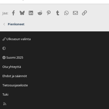
Facebook
Bluesky
LinkedIn
Reddit
Pinterest
Tumblr
WhatsApp
Sähköposti
Linkki
Jaa:
Pienkoneet
Ulkoasun valinta
Suomi 2025
Ota yhteyttä
Ehdot ja säännöt
Tietosuojaseloste
Tuki
R
S