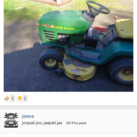
2
2
Josva
Joopati joo, jaapati jaa
KK Plus pack