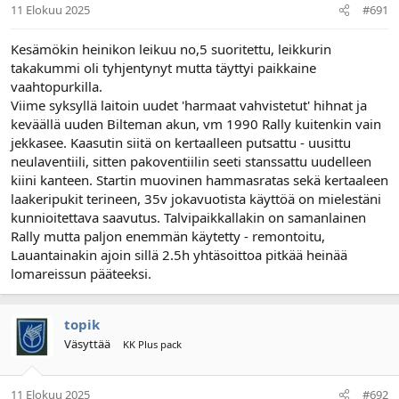
11 Elokuu 2025
#691
Kesämökin heinikon leikuu no,5 suoritettu, leikkurin
takakummi oli tyhjentynyt mutta täyttyi paikkaine
vaahtopurkilla.
Viime syksyllä laitoin uudet 'harmaat vahvistetut' hihnat ja
keväällä uuden Bilteman akun, vm 1990 Rally kuitenkin vain
jekkasee. Kaasutin siitä on kertaalleen putsattu - uusittu
neulaventiili, sitten pakoventiilin seeti stanssattu uudelleen
kiini kanteen. Startin muovinen hammasratas sekä kertaaleen
laakeripukit terineen, 35v jokavuotista käyttöä on mielestäni
kunnioitettava saavutus. Talvipaikkallakin on samanlainen
Rally mutta paljon enemmän käytetty - remontoitu,
Lauantainakin ajoin sillä 2.5h yhtäsoittoa pitkää heinää
lomareissun pääteeksi.
topik
Väsyttää
KK Plus pack
11 Elokuu 2025
#692