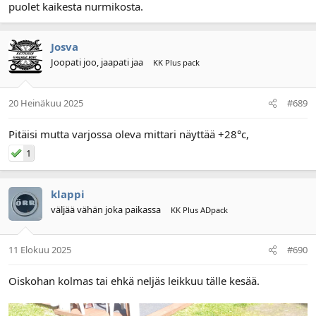
puolet kaikesta nurmikosta.
Josva
Joopati joo, jaapati jaa
KK Plus pack
20 Heinäkuu 2025
#689
Pitäisi mutta varjossa oleva mittari näyttää +28°c,
1
klappi
väljää vähän joka paikassa
KK Plus ADpack
11 Elokuu 2025
#690
Oiskohan kolmas tai ehkä neljäs leikkuu tälle kesää.