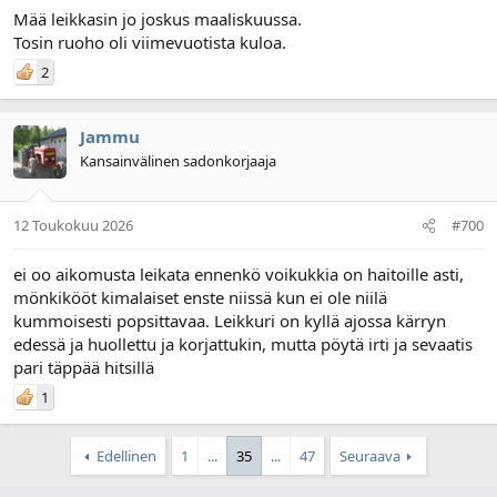
Mää leikkasin jo joskus maaliskuussa.
Tosin ruoho oli viimevuotista kuloa.
2
Jammu
Kansainvälinen sadonkorjaaja
12 Toukokuu 2026
#700
ei oo aikomusta leikata ennenkö voikukkia on haitoille asti,
mönkikööt kimalaiset enste niissä kun ei ole niilä
kummoisesti popsittavaa. Leikkuri on kyllä ajossa kärryn
edessä ja huollettu ja korjattukin, mutta pöytä irti ja sevaatis
pari täppää hitsillä
1
Edellinen
1
...
35
...
47
Seuraava