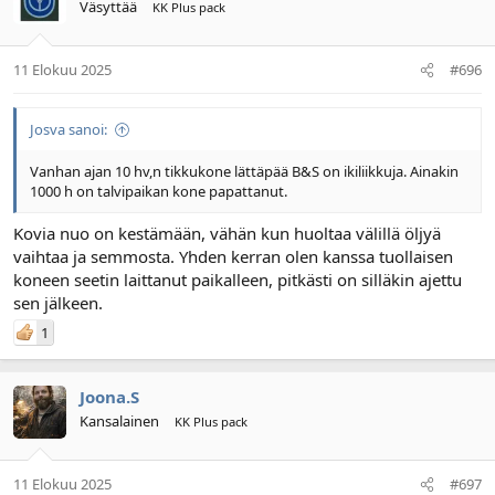
Väsyttää
KK Plus pack
11 Elokuu 2025
#696
Josva sanoi:
Vanhan ajan 10 hv,n tikkukone lättäpää B&S on ikiliikkuja. Ainakin
1000 h on talvipaikan kone papattanut.
Kovia nuo on kestämään, vähän kun huoltaa välillä öljyä
vaihtaa ja semmosta. Yhden kerran olen kanssa tuollaisen
koneen seetin laittanut paikalleen, pitkästi on silläkin ajettu
sen jälkeen.
1
Joona.S
Kansalainen
KK Plus pack
11 Elokuu 2025
#697