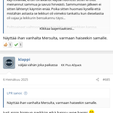
meinannut sammua ja savusi hirveästi. Sammumisen jälkeen ei
sitten lähtenyt käyntiin enää. Poika sitten huomasi kysellä että
mistähän astiasta se leikkuri oli viimeksi tankattu kun dieseliastia
oli vajaa ja leikkurin bensakannu täysi...
Polttoaineet vaihtoon ja käyntiin lähti savumerkkien kanssa.
Klikkaa laajentaaksesi...
Näytä liitetiedosto 153852
Näyttää ihan vanhalta Mersulta, varmaan haiseekin samalle.
1
1
klappi
väljää vähän joka paikassa
KK Plus ADpack
6 Heinäkuu 2025
#685
LPR sanoi:
Näyttää ihan vanhalta Mersulta, varmaan haiseekin samalle.
Just ajoin hirmun parkkiin eikä haissu woe harmi