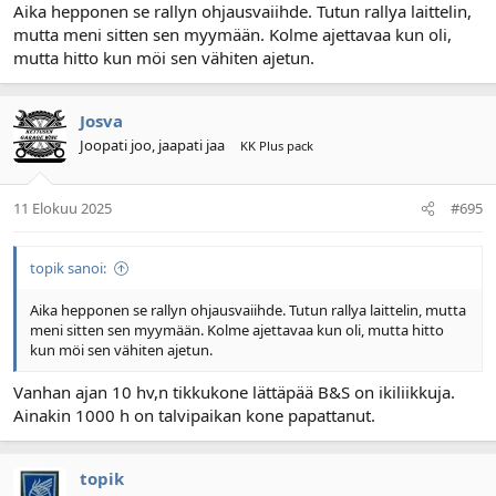
Aika hepponen se rallyn ohjausvaiihde. Tutun rallya laittelin,
mutta meni sitten sen myymään. Kolme ajettavaa kun oli,
mutta hitto kun möi sen vähiten ajetun.
Josva
Joopati joo, jaapati jaa
KK Plus pack
11 Elokuu 2025
#695
topik sanoi:
Aika hepponen se rallyn ohjausvaiihde. Tutun rallya laittelin, mutta
meni sitten sen myymään. Kolme ajettavaa kun oli, mutta hitto
kun möi sen vähiten ajetun.
Vanhan ajan 10 hv,n tikkukone lättäpää B&S on ikiliikkuja.
Ainakin 1000 h on talvipaikan kone papattanut.
topik