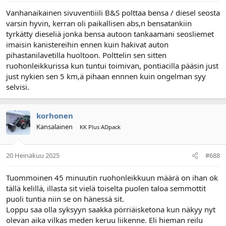
Vanhanaikainen sivuventiiili B&S polttaa bensa / diesel seosta
varsin hyvin, kerran oli paikallisen abs,n bensatankiin
tyrkätty dieseliä jonka bensa autoon tankaamani seosliemet
imaisin kanistereihin ennen kuin hakivat auton
pihastanilavetilla huoltoon. Polttelin sen sitten
ruohonleikkurissa kun tuntui toimivan, pontiacilla pääsin just
just nykien sen 5 km,ä pihaan ennnen kuin ongelman syy
selvisi.
korhonen
Kansalainen
KK Plus ADpack
20 Heinäkuu 2025
#688
Tuommoinen 45 minuutin ruohonleikkuun määrä on ihan ok
tällä kelillä, illasta sit vielä toiselta puolen taloa semmottit
puoli tuntia niin se on hänessä sit.
Loppu saa olla syksyyn saakka pörriäisketona kun näkyy nyt
olevan aika vilkas meden keruu liikenne. Eli hieman reilu