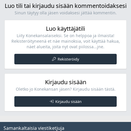
Luo tili tai kirjaudu sisään kommentoidaksesi
Sinun täytyy olla jäsen voidaksesi jättää kommentin.
Luo käyttäjätili
Liity Konekansalaiseksi. Se on helppoa ja ilmaista!
Rekisteröityneenä et näe mainoksia, voit käyttää hakua,
näet alueita, joita nyt ovat piilossa...jne.
Rekisteröidy
Kirjaudu sisään
Oletko jo Konekansan jäsen? Kirjaudu sisään tästä.
Kirjaudu sisään
Samankaltaisia viestiketjuja