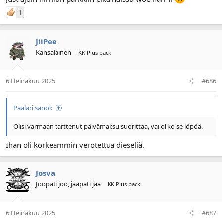
1
JiiPee
Kansalainen
KK Plus pack
6 Heinäkuu 2025
#686
Paalari sanoi:
Olisi varmaan tarttenut päivämaksu suorittaa, vai oliko se löpöä.
Ihan oli korkeammin verotettua dieseliä.
Josva
Joopati joo, jaapati jaa
KK Plus pack
6 Heinäkuu 2025
#687