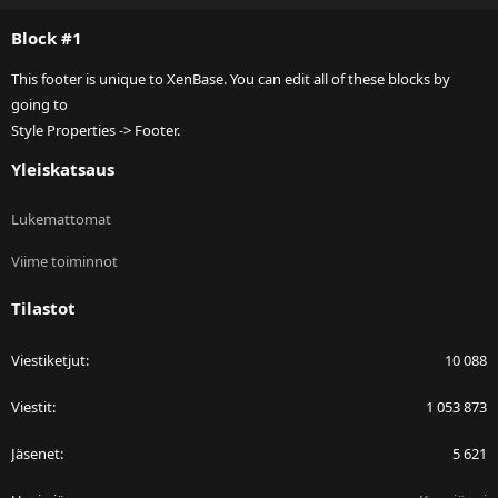
S
Block #1
This footer is unique to XenBase. You can edit all of these blocks by
going to
Style Properties -> Footer.
Yleiskatsaus
Lukemattomat
Viime toiminnot
Tilastot
Viestiketjut
10 088
Viestit
1 053 873
Jäsenet
5 621