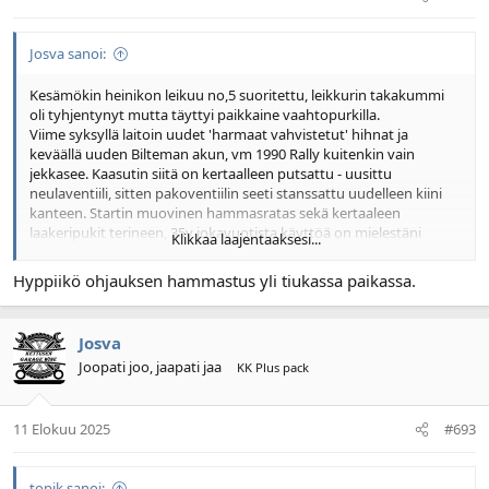
Josva sanoi:
Kesämökin heinikon leikuu no,5 suoritettu, leikkurin takakummi
oli tyhjentynyt mutta täyttyi paikkaine vaahtopurkilla.
Viime syksyllä laitoin uudet 'harmaat vahvistetut' hihnat ja
keväällä uuden Bilteman akun, vm 1990 Rally kuitenkin vain
jekkasee. Kaasutin siitä on kertaalleen putsattu - uusittu
neulaventiili, sitten pakoventiilin seeti stanssattu uudelleen kiini
kanteen. Startin muovinen hammasratas sekä kertaaleen
laakeripukit terineen, 35v jokavuotista käyttöä on mielestäni
Klikkaa laajentaaksesi...
kunnioitettava saavutus. Talvipaikkallakin on samanlainen Rally
mutta paljon enemmän käytetty - remontoitu, Lauantainakin ajoin
Hyppiikö ohjauksen hammastus yli tiukassa paikassa.
sillä 2.5h yhtäsoittoa pitkää heinää lomareissun pääteeksi.
Josva
Joopati joo, jaapati jaa
KK Plus pack
11 Elokuu 2025
#693
topik sanoi: