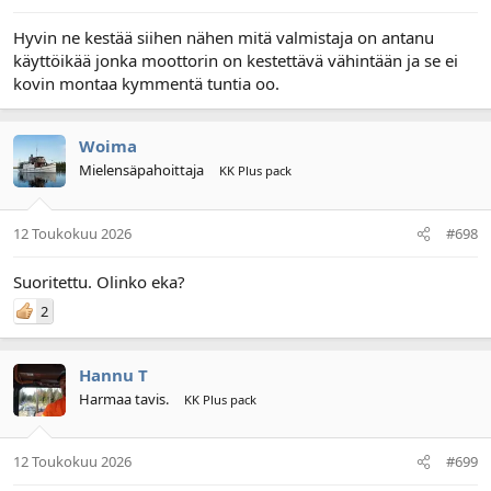
Hyvin ne kestää siihen nähen mitä valmistaja on antanu
käyttöikää jonka moottorin on kestettävä vähintään ja se ei
kovin montaa kymmentä tuntia oo.
Woima
Mielensäpahoittaja
KK Plus pack
12 Toukokuu 2026
#698
Suoritettu. Olinko eka?
2
Hannu T
Harmaa tavis.
KK Plus pack
12 Toukokuu 2026
#699