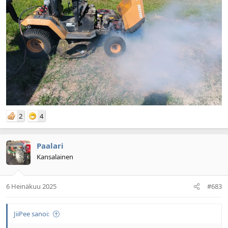
2
4
Paalari
Kansalainen
6 Heinäkuu 2025
#683
JiiPee sanoi: