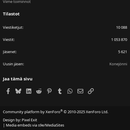
Viime toiminnot
Tilastot
Viestiketjut
10 088
Viestit
1 053 870
Jäsenet
5 621
Uusin jäsen
Konejönni
Jaa tämä sivu
Facebook
Bluesky
LinkedIn
Reddit
Pinterest
Tumblr
WhatsApp
Sähköposti
Linkki
®
Community platform by XenForo
© 2010-2025 XenForo Ltd.
Design by:
Pixel Exit
|
Media embeds via s9e/MediaSites