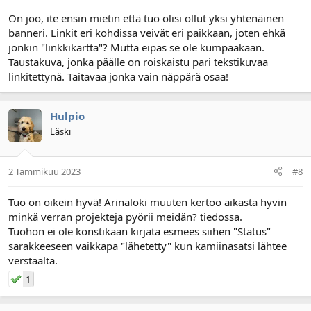
On joo, ite ensin mietin että tuo olisi ollut yksi yhtenäinen
banneri. Linkit eri kohdissa veivät eri paikkaan, joten ehkä
jonkin "linkkikartta"? Mutta eipäs se ole kumpaakaan.
Taustakuva, jonka päälle on roiskaistu pari tekstikuvaa
linkitettynä. Taitavaa jonka vain näppärä osaa!
Hulpio
Läski
2 Tammikuu 2023
#8
Tuo on oikein hyvä! Arinaloki muuten kertoo aikasta hyvin
minkä verran projekteja pyörii meidän? tiedossa.
Tuohon ei ole konstikaan kirjata esmees siihen "Status"
sarakkeeseen vaikkapa "lähetetty" kun kamiinasatsi lähtee
verstaalta.
1