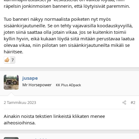
l
ä
räpelsin jonkinmoisen bannerin, että löytyisivät paremmin.
o
ä
i
r
Tuo banneri näkyy normaalista poiketen nyt myös
t
ä
sisäänkirjautuneille. Se on tehty vajavaisilla koodauskyvyillä,
t
joten siinä saattaa olla jotain vikaa. Jos se kuitenkin toimii
a
kyllin hyvin, eikä kukaan löydä siitä mitään perustavaa laatua
j
a
olevaa vikaa, niin piilotan sen sisäänkirjautuneilta mikäli se
häiritsee.
7
jusape
Mr Horsepower
KK Plus ADpack
2 Tammikuu 2023
#2
Ainakin noista tekstien linkeistä klikaten menee
aiheosioihinsa.