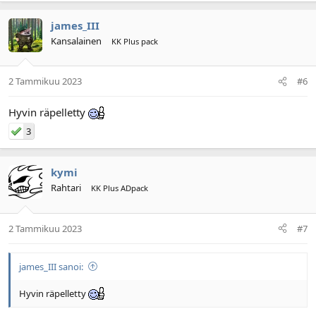
james_III
Kansalainen
KK Plus pack
2 Tammikuu 2023
#6
Hyvin räpelletty
3
kymi
Rahtari
KK Plus ADpack
2 Tammikuu 2023
#7
james_III sanoi:
Hyvin räpelletty