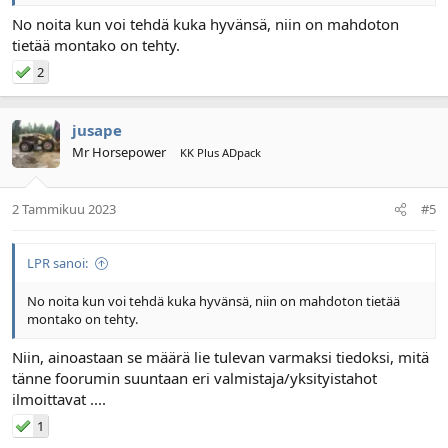
No noita kun voi tehdä kuka hyvänsä, niin on mahdoton
tietää montako on tehty.
2
jusape
Mr Horsepower
KK Plus ADpack
2 Tammikuu 2023
#5
LPR sanoi:
No noita kun voi tehdä kuka hyvänsä, niin on mahdoton tietää
montako on tehty.
Niin, ainoastaan se määrä lie tulevan varmaksi tiedoksi, mitä
tänne foorumin suuntaan eri valmistaja/yksityistahot
ilmoittavat ....
1