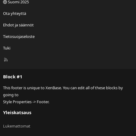
Suomi 2025
Ota yhteyttä
Ehdot ja säännöt
Tietosuojaseloste
Tuki
R
S
S
Block #1
This footer is unique to XenBase. You can edit all of these blocks by
going to
Style Properties -> Footer.
Yleiskatsaus
Lukemattomat