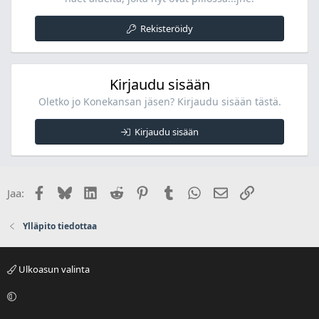
Rekisteröidy
Kirjaudu sisään
Oletko jo Konekansan jäsen? Kirjaudu sisään tästä.
Kirjaudu sisään
Facebook
Bluesky
LinkedIn
Reddit
Pinterest
Tumblr
WhatsApp
Sähköposti
Linkki
Jaa:
Ylläpito tiedottaa
Ulkoasun valinta