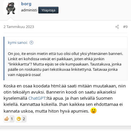
borg
administi
Ylläpitäjä
2 Tammikuu 2023
#9
kymi sanoi:
On joo, ite ensin mietin että tuo olisi ollut yksi yhtenäinen banneri.
Linkit eri kohdissa veivät eri paikkaan, joten ehkä jonkin
"linkkikartta"? Mutta eipäs se ole kumpaakaan. Taustakuva, jonka
päälle on roiskaistu pari tekstikuvaa linkitettynä. Taitavaa jonka
vain näppärä osaa!
Koska en osaa koodata html:ää saati mitään muutakaan, niin
otin tekoälyn avuksi. Bannerin koodi on saatu aikaiseksi
kyselemällä
ChatGPT
:ltä apua. Ja ihan selvällä Suomen
kielellä. Kannattaa kokeilla. Ihan kaikkea sen ehdottamaa ei
kannata uskoa, mutta hiton hyvä apumies.
1
2