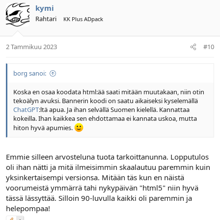
kymi
Rahtari
KK Plus ADpack
2 Tammikuu 2023
#10
borg sanoi:
Koska en osaa koodata html:ää saati mitään muutakaan, niin otin
tekoälyn avuksi. Bannerin koodi on saatu aikaiseksi kyselemällä
ChatGPT
:ltä apua. Ja ihan selvällä Suomen kielellä. Kannattaa
kokeilla. Ihan kaikkea sen ehdottamaa ei kannata uskoa, mutta
hiton hyvä apumies.
Emmie silleen arvosteluna tuota tarkoittanunna. Lopputulos
oli ihan nätti ja mitä ilmeisimmin skaalautuu paremmin kuin
yksinkertaisempi versionsa. Mitään täs kun en näistä
voorumeistä ymmärrä tahi nykypäivän "html5" niin hyvä
tässä lässyttää. Silloin 90-luvulla kaikki oli paremmin ja
helepompaa!