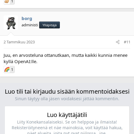
1
borg
administi
Ylläpitäjä
2 Tammikuu 2023
#11
Juu, en arvosteluna ottanutkaan, mutta kaikki kunnia menee
kyllä OpenAI:lle.
1
Luo tili tai kirjaudu sisään kommentoidaksesi
Sinun täytyy olla jäsen voidaksesi jättää kommentin.
Luo käyttäjätili
Liity Konekansalaiseksi. Se on helppoa ja ilmaista!
Rekisteröityneenä et näe mainoksia, voit käyttää hakua,
näet alueita, joita nyt ovat piilossa...jne.