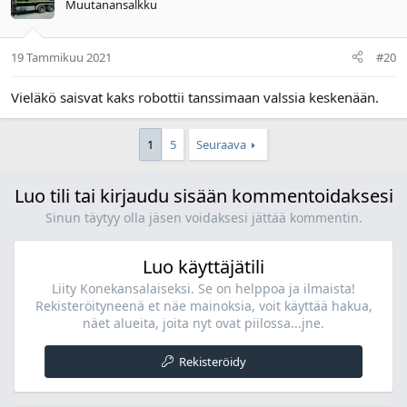
Muutanansalkku
19 Tammikuu 2021
#20
Vieläkö saisvat kaks robottii tanssimaan valssia keskenään.
1
5
Seuraava
Luo tili tai kirjaudu sisään kommentoidaksesi
Sinun täytyy olla jäsen voidaksesi jättää kommentin.
Luo käyttäjätili
Liity Konekansalaiseksi. Se on helppoa ja ilmaista!
Rekisteröityneenä et näe mainoksia, voit käyttää hakua,
näet alueita, joita nyt ovat piilossa...jne.
Rekisteröidy