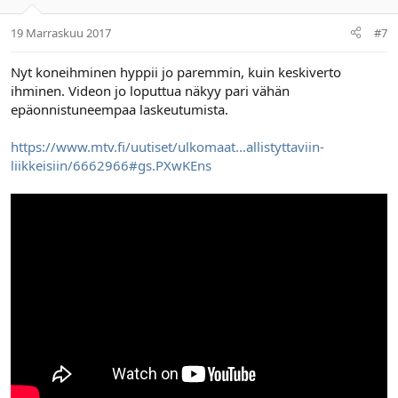
19 Marraskuu 2017
#7
Nyt koneihminen hyppii jo paremmin, kuin keskiverto
ihminen. Videon jo loputtua näkyy pari vähän
epäonnistuneempaa laskeutumista.
https://www.mtv.fi/uutiset/ulkomaat...allistyttaviin-
liikkeisiin/6662966#gs.PXwKEns