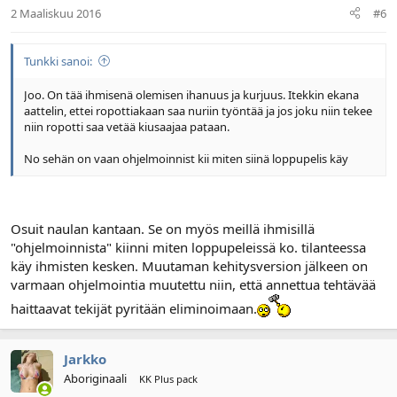
2 Maaliskuu 2016
#6
Tunkki sanoi:
Joo. On tää ihmisenä olemisen ihanuus ja kurjuus. Itekkin ekana
aattelin, ettei ropottiakaan saa nuriin työntää ja jos joku niin tekee
niin ropotti saa vetää kiusaajaa pataan.
No sehän on vaan ohjelmoinnist kii miten siinä loppupelis käy
Osuit naulan kantaan. Se on myös meillä ihmisillä
"ohjelmoinnista" kiinni miten loppupeleissä ko. tilanteessa
käy ihmisten kesken. Muutaman kehitysversion jälkeen on
varmaan ohjelmointia muutettu niin, että annettua tehtävää
haittaavat tekijät pyritään eliminoimaan.
Jarkko
Aboriginaali
KK Plus pack