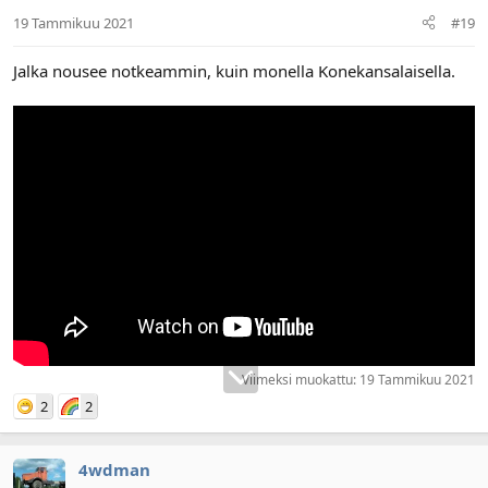
19 Tammikuu 2021
#19
Jalka nousee notkeammin, kuin monella Konekansalaisella.
Viimeksi muokattu:
19 Tammikuu 2021
2
2
4wdman