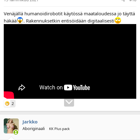
Venäjällä humanoidirobotit käytössä maataloudessa jo täyttä
häkää
. Rakennuksetkin entisöidään digitaalisesti
2
Jarkko
Aboriginaali
KK Plus pack