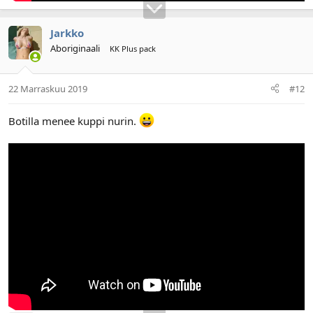
Jarkko
Aboriginaali
KK Plus pack
22 Marraskuu 2019
#12
Botilla menee kuppi nurin.