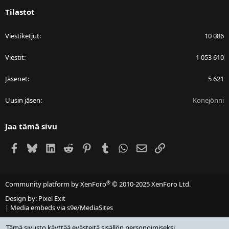
Tilastot
Viestiketjut
10 086
Viestit
1 053 610
Jäsenet
5 621
Uusin jäsen
Konejönni
Jaa tämä sivu
Facebook
Bluesky
LinkedIn
Reddit
Pinterest
Tumblr
WhatsApp
Sähköposti
Linkki
®
Community platform by XenForo
© 2010-2025 XenForo Ltd.
Design by:
Pixel Exit
|
Media embeds via s9e/MediaSites
Tämä sivusto käyttää evästeitä sisällön personoimiseksi,