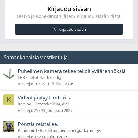
Kirjaudu sisään
Oletko jo Konekansan jäsen? Kirjaudu sisään tästä.
Kirjaudu sisään
Samankaltaisia viestiketjuja
Puhelimen kamera tekee tekoälyväärennöksiä
LPR
Tietotekniikka, digi
Viestejä
10
29 Huhtikuu 2026
Videot jäätyy Firefoxilla
K
KooJoo
Tietotekniikka, digi
Viestejä
25
31 Joulukuu 2025
Pönttis reistailee.
Pandabird
Rakentaminen, energia, lämmitys
Viestejä
9
2 Lokakuu 2025