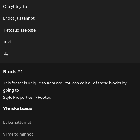
Ota yhteyttä
Ehdot ja säännöt
Tietosuojaseloste
Tuki
R
S
S
Block #1
This footer is unique to XenBase. You can edit all of these blocks by
going to
Style Properties -> Footer.
Yleiskatsaus
Lukemattomat
Viime toiminnot