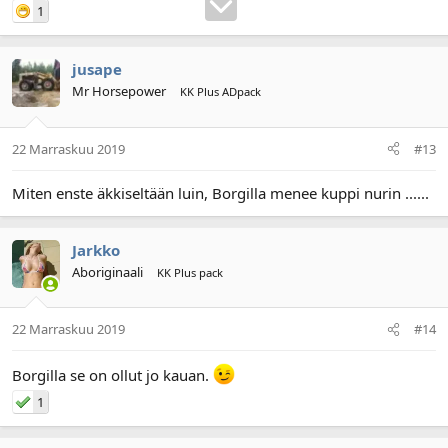
1
jusape
Mr Horsepower
KK Plus ADpack
22 Marraskuu 2019
#13
Miten enste äkkiseltään luin, Borgilla menee kuppi nurin ......
Jarkko
Aboriginaali
KK Plus pack
22 Marraskuu 2019
#14
Borgilla se on ollut jo kauan.
1