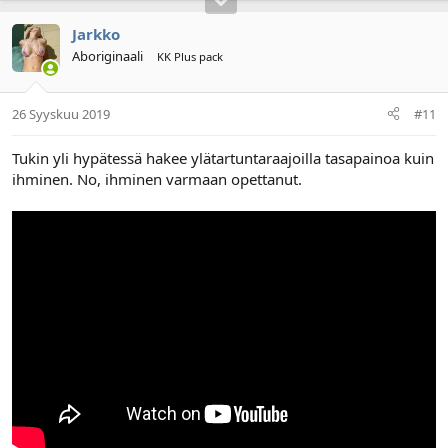
Jarkko
Aboriginaali
KK Plus pack
26 Syyskuu 2019
#11
Tukin yli hypätessä hakee ylätartuntaraajoilla tasapainoa kuin
ihminen. No, ihminen varmaan opettanut.