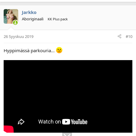
Jarkko
Aboriginaali
KK Plus pack
26 Syyskuu 2019
#10
Hyppimässä parkouria...