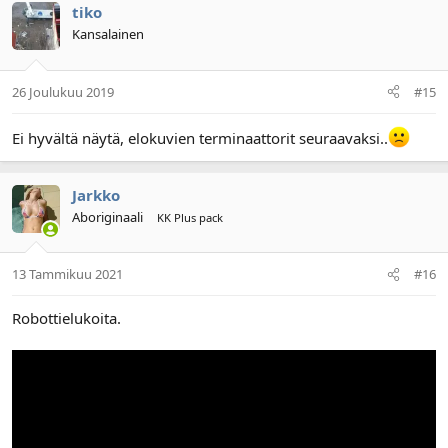
tiko
Kansalainen
26 Joulukuu 2019
#15
Ei hyvältä näytä, elokuvien terminaattorit seuraavaksi..
Jarkko
Aboriginaali
KK Plus pack
13 Tammikuu 2021
#16
Robottielukoita.