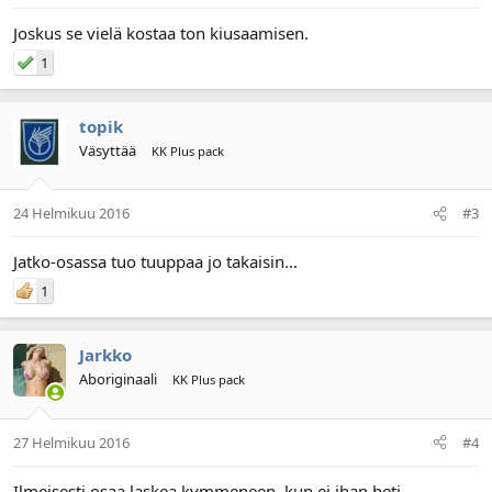
Joskus se vielä kostaa ton kiusaamisen.
1
topik
Väsyttää
KK Plus pack
24 Helmikuu 2016
#3
Jatko-osassa tuo tuuppaa jo takaisin...
1
Jarkko
Aboriginaali
KK Plus pack
27 Helmikuu 2016
#4
Ilmeisesti osaa laskea kymmeneen, kun ei ihan heti