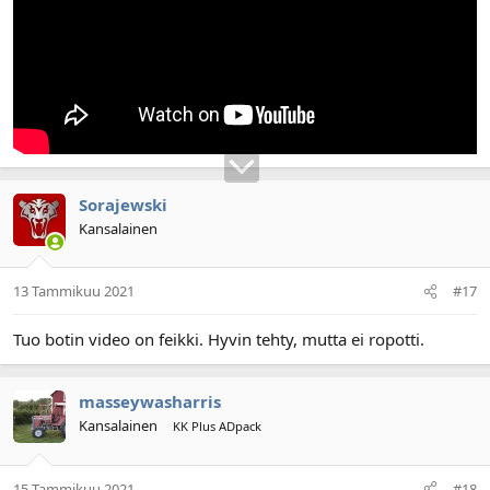
Sorajewski
Kansalainen
13 Tammikuu 2021
#17
Tuo botin video on feikki. Hyvin tehty, mutta ei ropotti.
masseywasharris
Kansalainen
KK Plus ADpack
15 Tammikuu 2021
#18