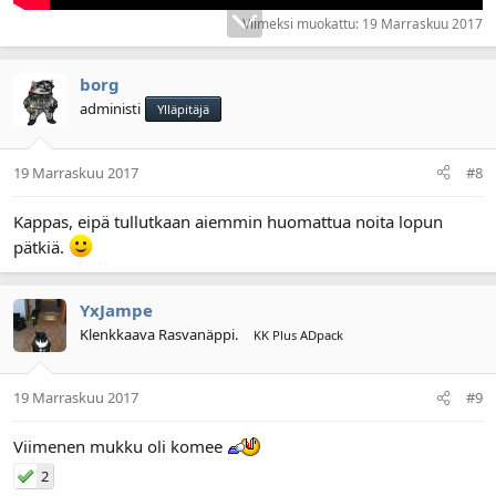
Viimeksi muokattu:
19 Marraskuu 2017
borg
administi
Ylläpitäjä
19 Marraskuu 2017
#8
Kappas, eipä tullutkaan aiemmin huomattua noita lopun
pätkiä.
YxJampe
Klenkkaava Rasvanäppi.
KK Plus ADpack
19 Marraskuu 2017
#9
Viimenen mukku oli komee
2