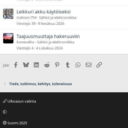
Leikkuri akku käytöiseksi
traktori-754
Sähkö ja elektroniikka
Viestejä
39
9 Kesäkuu 2026
Taajuusmuuttaja hakeruuviin
konevelho
Sähkö ja elektroniikka
Viestejä
4
4 Lokakuu 2024
Facebook
Bluesky
LinkedIn
Reddit
Pinterest
Tumblr
WhatsApp
Sähköposti
Linkki
Jaa:
Tiede, tutkimus, kehitys, tulevaisuus
Ulkoasun valinta
Suomi 2025