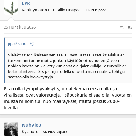
LPR
Kehittymätön tillin tallin tasapää.
KK Plus pack
25 Huhtikuu 2026
#3
jip59 sanoi:
Vieläkös tuon ikäiseen sen saa laillisesti laittaa. Asetuksia/lakia en
tarkemmin tunne mutta jonkun käyttöönottovuoden jälkeen
noiden käyttö on kielletty kun eivät ole "jalankulkijoille turvallisia"
kolaritilanteissa. Siis pieni ja todella ohuesta materiaalista tehtyjä
saattaa olla hyväksyttyjä.
Pitää olla tyyppihyväksytty, omatekemää ei saa olla. Ja
virallisesti ovat valorautoja, lisäpuskuria ei saa olla. Vuotta en
muista milloin tuli nuo määräykset, mutta joskus 2000-
luvulla.
Nuhvi63
Kylähullu
KK Plus ADpack