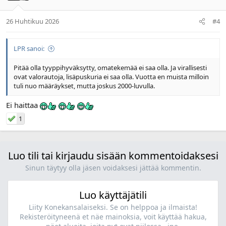
26 Huhtikuu 2026
#4
LPR sanoi:
Pitää olla tyyppihyväksytty, omatekemää ei saa olla. Ja virallisesti
ovat valorautoja, lisäpuskuria ei saa olla. Vuotta en muista milloin
tuli nuo määräykset, mutta joskus 2000-luvulla.
Ei haittaa
1
Luo tili tai kirjaudu sisään kommentoidaksesi
Sinun täytyy olla jäsen voidaksesi jättää kommentin.
Luo käyttäjätili
Liity Konekansalaiseksi. Se on helppoa ja ilmaista!
Rekisteröityneenä et näe mainoksia, voit käyttää hakua,