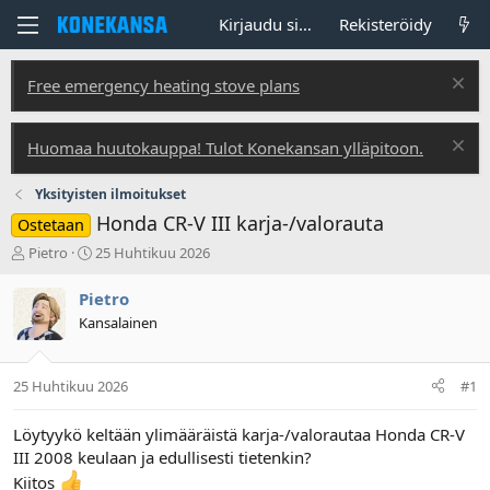
Kirjaudu sisään
Rekisteröidy
Free emergency heating stove plans
Huomaa huutokauppa! Tulot Konekansan ylläpitoon.
Yksityisten ilmoitukset
Honda CR-V III karja-/valorauta
Ostetaan
V
A
Pietro
25 Huhtikuu 2026
i
l
e
o
Pietro
s
i
Kansalainen
t
t
i
u
k
s
25 Huhtikuu 2026
#1
e
p
t
ä
j
i
Löytyykö keltään ylimääräistä karja-/valorautaa Honda CR-V
u
v
III 2008 keulaan ja edullisesti tietenkin?
n
ä
Kiitos
a
m