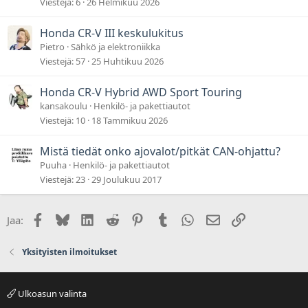
Viestejä
6
26 Helmikuu 2026
Honda CR-V III keskulukitus
Pietro
Sähkö ja elektroniikka
Viestejä
57
25 Huhtikuu 2026
Honda CR-V Hybrid AWD Sport Touring
kansakoulu
Henkilö- ja pakettiautot
Viestejä
10
18 Tammikuu 2026
Mistä tiedät onko ajovalot/pitkät CAN-ohjattu?
Puuha
Henkilö- ja pakettiautot
Viestejä
23
29 Joulukuu 2017
Facebook
Bluesky
LinkedIn
Reddit
Pinterest
Tumblr
WhatsApp
Sähköposti
Linkki
Jaa:
Yksityisten ilmoitukset
Ulkoasun valinta