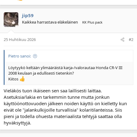
l
ä
o
ä
jip59
i
r
t
ä
Kaikkea harrastava eläkeläinen
KK Plus pack
t
a
j
25 Huhtikuu 2026
#2
a
Pietro sanoi:
Löytyykö keltään ylimääräistä karja-/valorautaa Honda CR-V III
2008 keulaan ja edullisesti tietenkin?
Kiitos
Vieläkös tuon ikäiseen sen saa laillisesti laittaa.
Asetuksia/lakia en tarkemmin tunne mutta jonkun
käyttöönottovuoden jälkeen noiden käyttö on kielletty kun
eivät ole "jalankulkijoille turvallisia" kolaritilanteissa. Siis
pieni ja todella ohuesta materiaalista tehtyjä saattaa olla
hyväksyttyjä.