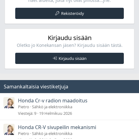
näet alueita, joita nyt ovat piilossa...jne.
Rekisteröidy
Kirjaudu sisään
Oletko jo Konekansan jäsen? Kirjaudu sisään tästä.
Kirjaudu sisään
Samankaltaisia viestiketjuja
Honda Cr-v radion maadoitus
Pietro
Sähkö ja elektroniikka
Viestejä
9
19 Helmikuu 2026
Honda CR-V sivupeilin mekanismi
Pietro
Sähkö ja elektroniikka