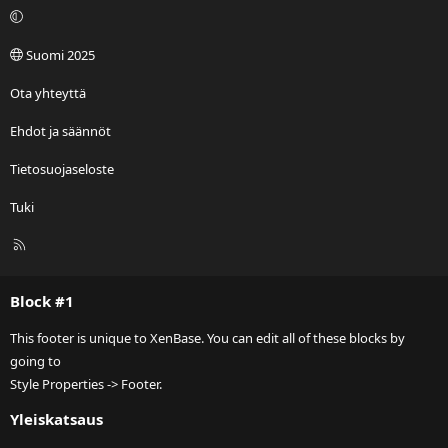
Suomi 2025
Ota yhteyttä
Ehdot ja säännöt
Tietosuojaseloste
Tuki
R
S
S
Block #1
This footer is unique to XenBase. You can edit all of these blocks by
going to
Style Properties -> Footer.
Yleiskatsaus