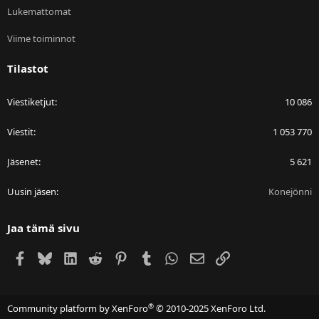
Lukemattomat
Viime toiminnot
Tilastot
Viestiketjut
10 086
Viestit
1 053 770
Jäsenet
5 621
Uusin jäsen
Konejönni
Jaa tämä sivu
Facebook
Bluesky
LinkedIn
Reddit
Pinterest
Tumblr
WhatsApp
Sähköposti
Linkki
®
Community platform by XenForo
© 2010-2025 XenForo Ltd.