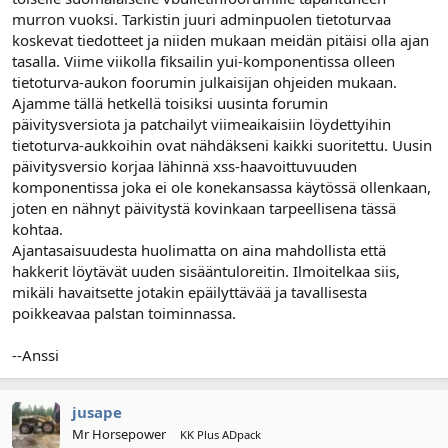
l
ä
murron vuoksi. Tarkistin juuri adminpuolen tietoturvaa
o
ä
koskevat tiedotteet ja niiden mukaan meidän pitäisi olla ajan
i
r
tasalla. Viime viikolla fiksailin yui-komponentissa olleen
t
ä
tietoturva-aukon foorumin julkaisijan ohjeiden mukaan.
t
Ajamme tällä hetkellä toisiksi uusinta forumin
a
päivitysversiota ja patchailyt viimeaikaisiin löydettyihin
j
a
tietoturva-aukkoihin ovat nähdäkseni kaikki suoritettu. Uusin
päivitysversio korjaa lähinnä xss-haavoittuvuuden
komponentissa joka ei ole konekansassa käytössä ollenkaan,
joten en nähnyt päivitystä kovinkaan tarpeellisena tässä
kohtaa.
Ajantasaisuudesta huolimatta on aina mahdollista että
hakkerit löytävät uuden sisääntuloreitin. Ilmoitelkaa siis,
mikäli havaitsette jotakin epäilyttävää ja tavallisesta
poikkeavaa palstan toiminnassa.
--Anssi
jusape
Mr Horsepower
KK Plus ADpack