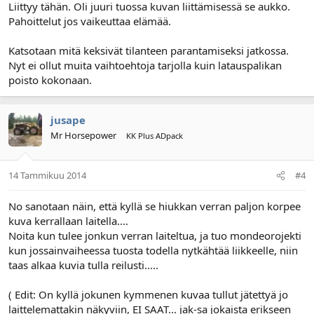
Liittyy tähän. Oli juuri tuossa kuvan liittämisessä se aukko.
Pahoittelut jos vaikeuttaa elämää.
Katsotaan mitä keksivät tilanteen parantamiseksi jatkossa.
Nyt ei ollut muita vaihtoehtoja tarjolla kuin latauspalikan
poisto kokonaan.
jusape
Mr Horsepower
KK Plus ADpack
14 Tammikuu 2014
#4
No sanotaan näin, että kyllä se hiukkan verran paljon korpee
kuva kerrallaan laitella....
Noita kun tulee jonkun verran laiteltua, ja tuo mondeorojekti
kun jossainvaiheessa tuosta todella nytkähtää liikkeelle, niin
taas alkaa kuvia tulla reilusti.....
( Edit: On kyllä jokunen kymmenen kuvaa tullut jätettyä jo
laittelemattakin näkyviin, EI SAAT... jak-sa jokaista erikseen