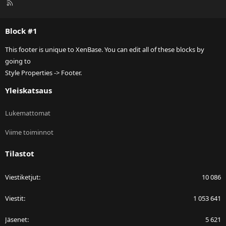
R
S
S
Block #1
This footer is unique to XenBase. You can edit all of these blocks by
going to
Style Properties -> Footer.
Yleiskatsaus
Lukemattomat
Viime toiminnot
Tilastot
Viestiketjut
10 086
Viestit
1 053 641
Jäsenet
5 621