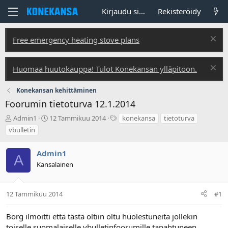
Kirjaudu sisään
Rekisteröidy
Free emergency heating stove plans
Huomaa huutokauppa! Tulot Konekansan ylläpitoon.
Konekansan kehittäminen
Foorumin tietoturva 12.1.2014
V
A
T
Admin1
12 Tammikuu 2014
konekansa
tietoturva
i
l
u
vbulletin
e
o
n
s
i
n
Admin1
t
t
i
A
i
u
s
Kansalainen
k
s
t
e
p
e
t
ä
e
12 Tammikuu 2014
#1
j
i
t
u
v
Borg ilmoitti että tästä oltiin oltu huolestuneita jollekin
n
ä
toiselle suomalaiselle vbulletinfoorumille tapahtuneen
a
m