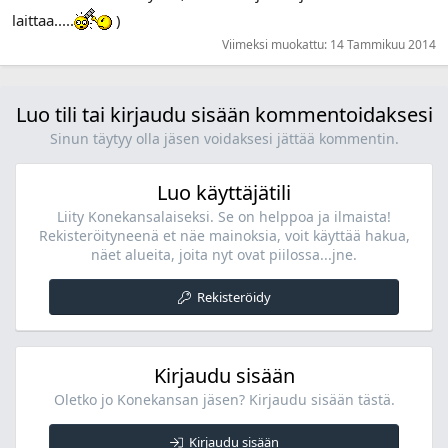
laittaa.....
)
Viimeksi muokattu:
14 Tammikuu 2014
Luo tili tai kirjaudu sisään kommentoidaksesi
Sinun täytyy olla jäsen voidaksesi jättää kommentin.
Luo käyttäjätili
Liity Konekansalaiseksi. Se on helppoa ja ilmaista!
Rekisteröityneenä et näe mainoksia, voit käyttää hakua,
näet alueita, joita nyt ovat piilossa...jne.
Rekisteröidy
Kirjaudu sisään
Oletko jo Konekansan jäsen? Kirjaudu sisään tästä.
Kirjaudu sisään