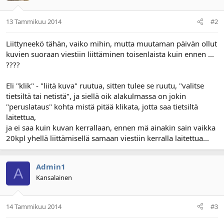
13 Tammikuu 2014
#2
Liittyneekö tähän, vaiko mihin, mutta muutaman päivän ollut
kuvien suoraan viestiin liittäminen toisenlaista kuin ennen ...
????
Eli "klik" - "liitä kuva" ruutua, sitten tulee se ruutu, "valitse
tietsiltä tai netistä", ja siellä oik alakulmassa on jokin
"peruslataus" kohta mistä pitää klikata, jotta saa tietsiltä
laitettua,
ja ei saa kuin kuvan kerrallaan, ennen mä ainakin sain vaikka
20kpl yhellä liittämisellä samaan viestiin kerralla laitettua...
Admin1
A
Kansalainen
14 Tammikuu 2014
#3