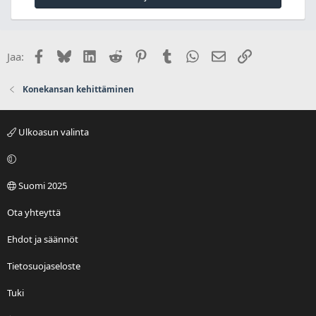
Facebook
Bluesky
LinkedIn
Reddit
Pinterest
Tumblr
WhatsApp
Sähköposti
Linkki
Jaa:
Konekansan kehittäminen
Ulkoasun valinta
Suomi 2025
Ota yhteyttä
Ehdot ja säännöt
Tietosuojaseloste
Tuki