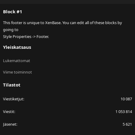
S
Block #1
This footer is unique to XenBase. You can edit all of these blocks by
going to
Style Properties -> Footer.
Yleiskatsaus
Lukemattomat
Viime toiminnot
Tilastot
Viestiketjut
10 087
Viestit
1 053 814
Jäsenet
5 621