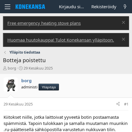
Kirjaudu sisään
Rekisteröidy
Free emergency heating stove plans
Huomaa huutokauppa! Tulot Konekansan ylläpitoon.
Ylläpito tiedottaa
Botteja poistettu
V
A
borg
29 Kesäkuu 2025
i
l
e
o
borg
s
i
administi
Ylläpitäjä
t
t
i
u
k
s
29 Kesäkuu 2025
#1
e
p
t
ä
j
i
Kiitokset niille, jotka laittoivat yyveetä botin postaamasta
u
v
spämmistä. Tapoin tulokkaan ja samalla muutaman muunkin
n
ä
.ru-päätteisellä sähköpostilla varustetun nukkuvan tilin.
a
m