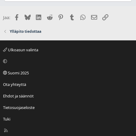
Facebook
Bluesky
LinkedIn
Reddit
Pinterest
Tumblr
WhatsApp
Sähköposti
Linkki
Jaa:
Ylläpito tiedottaa
Ulkoasun valinta
Suomi 2025
Ota yhteyttä
Ehdot ja säännöt
Tietosuojaseloste
Tuki
R
S