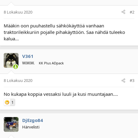
8 Lokakuu 2020
#2
Määkin oon puuhastellu sähkökäyttöä vanhaan
traktorileikkuriin pojalle pihakäyttöön. Saa nähdä tuleeko
kalua...
V361
W.W.W.
KK Plus ADpack
8 Lokakuu 2020
#3
No kukapa koppia vessaksi luuli ja kusi muuntajaan....
1
DjEzgo84
Härvelisti