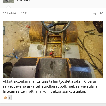
25 Huhtikuu 2021
#5
Akkutraktorikin mahtui taas talliin työstettäväksi. Riipaisin
sarvet veke, ja askartelin tuollaiset polkimet. sarvien tilalle
laitetaan sitten ratti, niinkuin traktorissa kuuluukin.
1