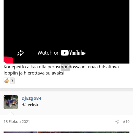
Konepeitto alkaa olla perusmuodossaan, enää hitsattava
loppiin ja hierottava sulavaksi.
3
DjEzgo84
Härvelisti
13 Elokuu 2021
#19