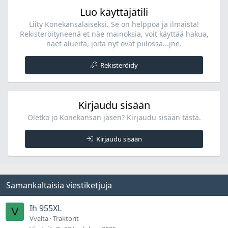
Luo käyttäjätili
Liity Konekansalaiseksi. Se on helppoa ja ilmaista!
Rekisteröityneenä et näe mainoksia, voit käyttää hakua,
näet alueita, joita nyt ovat piilossa...jne.
Rekisteröidy
Kirjaudu sisään
Oletko jo Konekansan jäsen? Kirjaudu sisään tästä.
Kirjaudu sisään
Samankaltaisia viestiketjuja
Ih 955XL
V
Vvalta
Traktorit