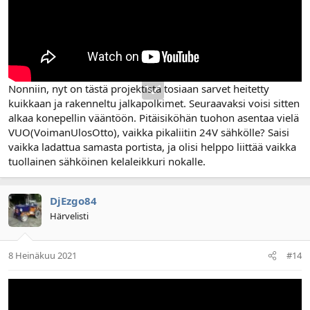
Nonniin, nyt on tästä projektista tosiaan sarvet heitetty
kuikkaan ja rakenneltu jalkapolkimet. Seuraavaksi voisi sitten
alkaa konepellin vääntöön. Pitäisiköhän tuohon asentaa vielä
VUO(VoimanUlosOtto), vaikka pikaliitin 24V sähkölle? Saisi
vaikka ladattua samasta portista, ja olisi helppo liittää vaikka
tuollainen sähköinen kelaleikkuri nokalle.
DjEzgo84
Härvelisti
8 Heinäkuu 2021
#14