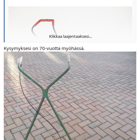
Klikkaa laajentaaksesi...
Kysymyksesi on 70-vuotta myöhässä.
ekan sähkösen....vetoo ei tartte....