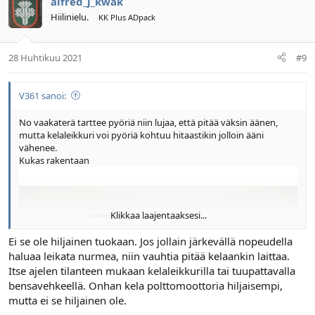
alfred_j_kwak
Hiilinielu.
KK Plus ADpack
28 Huhtikuu 2021
#9
V361 sanoi:
No vaakaterä tarttee pyöriä niin lujaa, että pitää väksin äänen,
mutta kelaleikkuri voi pyöriä kohtuu hitaastikin jolloin ääni
vähenee.
Kukas rakentaan
Klikkaa laajentaaksesi...
Ei se ole hiljainen tuokaan. Jos jollain järkevällä nopeudella
haluaa leikata nurmea, niin vauhtia pitää kelaankin laittaa.
Itse ajelen tilanteen mukaan kelaleikkurilla tai tuupattavalla
bensavehkeellä. Onhan kela polttomoottoria hiljaisempi,
mutta ei se hiljainen ole.