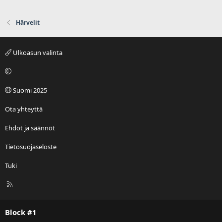
Härvelit
Ulkoasun valinta
Suomi 2025
Ota yhteyttä
Ehdot ja säännöt
Tietosuojaseloste
Tuki
R
S
S
Block #1