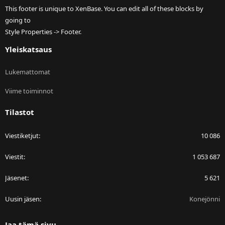
This footer is unique to XenBase. You can edit all of these blocks by
going to
Style Properties -> Footer.
Yleiskatsaus
Lukemattomat
Viime toiminnot
Tilastot
Viestiketjut
10 086
Viestit
1 053 687
Jäsenet
5 621
Uusin jäsen
Konejönni
Jaa tämä sivu