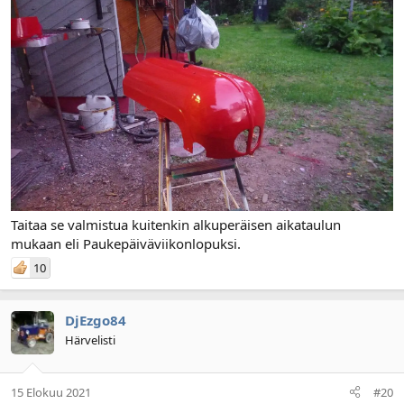
Taitaa se valmistua kuitenkin alkuperäisen aikataulun
mukaan eli Paukepäiväviikonlopuksi.
10
DjEzgo84
Härvelisti
15 Elokuu 2021
#20