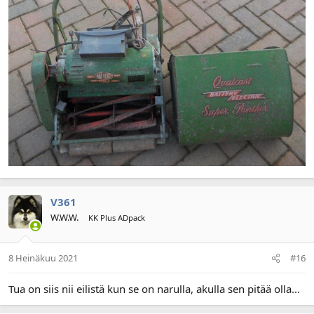
V361
W.W.W.
KK Plus ADpack
8 Heinäkuu 2021
#16
Tua on siis nii eilistä kun se on narulla, akulla sen pitää olla...