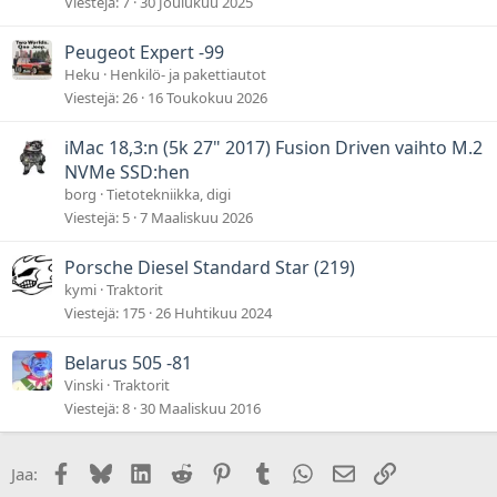
Viestejä
7
30 Joulukuu 2025
Peugeot Expert -99
Heku
Henkilö- ja pakettiautot
Viestejä
26
16 Toukokuu 2026
iMac 18,3:n (5k 27" 2017) Fusion Driven vaihto M.2
NVMe SSD:hen
borg
Tietotekniikka, digi
Viestejä
5
7 Maaliskuu 2026
Porsche Diesel Standard Star (219)
kymi
Traktorit
Viestejä
175
26 Huhtikuu 2024
Belarus 505 -81
Vinski
Traktorit
Viestejä
8
30 Maaliskuu 2016
Facebook
Bluesky
LinkedIn
Reddit
Pinterest
Tumblr
WhatsApp
Sähköposti
Linkki
Jaa: