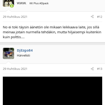
W.W.W.
KK Plus ADpack
29 Huhtikuu 2021
#12
No ei toki täysin äänetön ole mikaan leikkaava laite, jos sillä
meinaa jotain nurmella tehdäkin, mutta hiljaisempi kuitenkin
kuin polttis....
DjEzgo84
Härvelisti
29 Huhtikuu 2021
#13