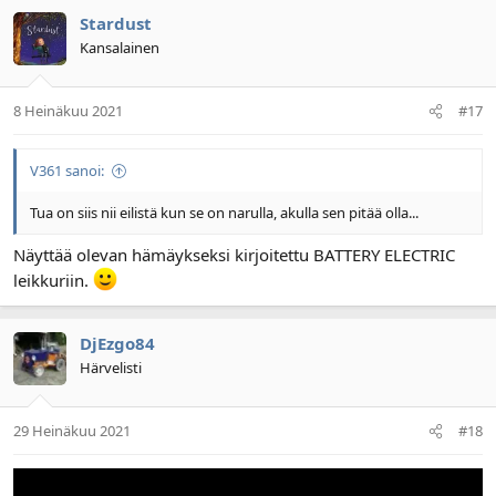
Stardust
Kansalainen
8 Heinäkuu 2021
#17
V361 sanoi:
Tua on siis nii eilistä kun se on narulla, akulla sen pitää olla...
Näyttää olevan hämäykseksi kirjoitettu BATTERY ELECTRIC
leikkuriin.
DjEzgo84
Härvelisti
29 Heinäkuu 2021
#18