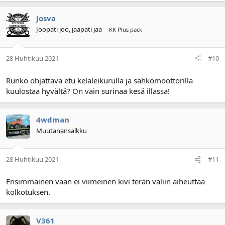
Josva
Joopati joo, jaapati jaa
KK Plus pack
28 Huhtikuu 2021
#10
Runko ohjattava etu kelaleikurulla ja sähkömoottorilla
kuulostaa hyvältä? On vain surinaa kesä illassa!
ekan sähkösen....vetoo ei tartte....
4wdman
Muutanansalkku
28 Huhtikuu 2021
#11
Ensimmäinen vaan ei viimeinen kivi terän väliin aiheuttaa
kolkotuksen.
V361