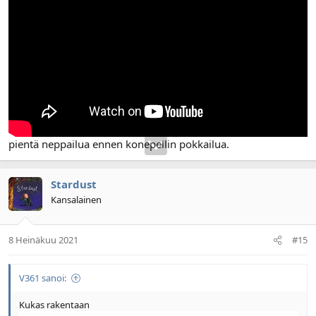
pientä neppailua ennen konepellin pokkailua.
Stardust
Kansalainen
8 Heinäkuu 2021
#15
V361 sanoi:
Kukas rakentaan