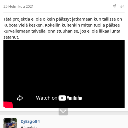
25 Helmikuu 2021
#4
Tätä projektia ei ole oikein päässyt jatkamaan kun tallissa on
Kubota vielä kesken. Kokeilin kuitenkin miten tuolla pääsee
kurvailemaan talvella. onnistuuhan se, jos ei ole liikaa lunta
satanut.
DjEzgo84
Härvelisti